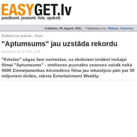
Svētdiena, 09.Augusts 2026.
» Vārdadienas svin:
Madara, Genoveva
;
Kultūra un māksla » Kino
"Aptumsums" jau uzstāda rekordu
kinokino.lv,
01.07.2010. 12:06
"Krēslas" sāgas fani nerimstas, uz ekrāniem iznākot trešajai
filmai "Aptumsums" - otrdienas pusnakts seansos vairāk nekā
4000 Ziemeļamerikas kinoteātros filma jau iekasējusi pāri par 30
miljoniem dolāru, raksta Entertainment Weekly.