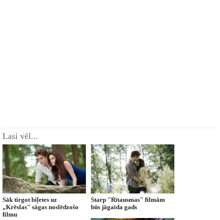
Lasi vēl...
Sāk tirgot biļetes uz
Starp "Rītausmas" filmām
„Krēslas" sāgas noslēdzošo
būs jāgaida gads
filmu