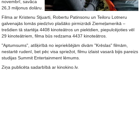
novembrī, savāca
26,3 miljonus dolāru.
Filma ar Kristenu Stjuarti, Robertu Patinsonu un Teiloru Lotneru
galvenajās lomās piedzīvo plašāko pirmizrādi Ziemeļamerikā –
trešdien tā startēja 4408 kinoteātros un piektdien, piepulcējoties vēl
29 kinoteātriem, filma būs redzama 4437 kinoteātros.
"Aptumsums", atšķirībā no iepriekšējām divām "Krēslas" filmām,
nestartē rudenī, bet pēc visa spriežot, filmu izlaist vasarā bijis pareizs
studijas Summit Entertainment lēmums.
Ziņa publicēta sadarbībā ar kinokino.lv.