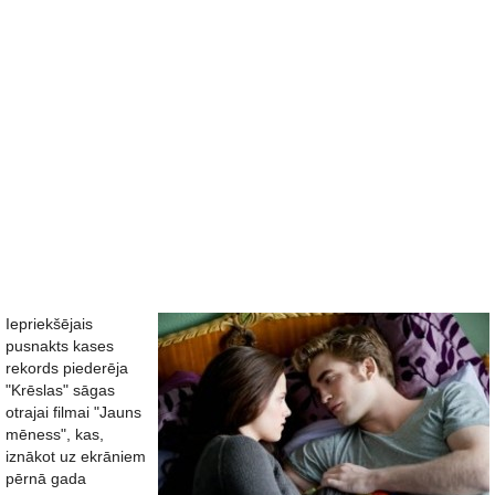
Iepriekšējais
pusnakts kases
rekords piederēja
"Krēslas" sāgas
otrajai filmai "Jauns
mēness", kas,
iznākot uz ekrāniem
pērnā gada