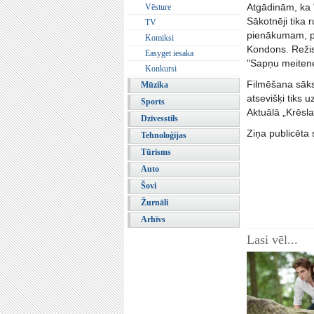
Atgādinām, ka "
Vēsture
Sākotnēji tika 
TV
pienākumam, pro
Komiksi
Kondons. Režis
Easyget iesaka
"Sapņu meitenes
Konkursi
Filmēšana sāksi
Mūzika
atsevišķi tiks u
Sports
Aktuālā „Krēsl
Dzīvesstils
Ziņa publicēta 
Tehnoloģijas
Tūrisms
Auto
Šovi
Žurnāli
Arhīvs
Lasi vēl...