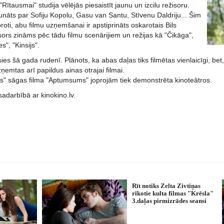
Rītausmai" studija vēlējās piesaistīt jaunu un izcilu režisoru.
runāts par Sofiju Kopolu, Gasu van Santu, Stīvenu Daldriju... Šim
ti, abu filmu uzņemšanai ir apstiprināts oskarotais Bils
ors zināms pēc tādu filmu scenārijiem un režijas kā "Čikāga",
", "Kinsijs".
es šā gada rudenī. Plānots, ka abas daļas tiks filmētas vienlaicīgi, bet
zņemtas arī papildus ainas otrajai filmai.
as" sāgas filma "Aptumsums" joprojām tiek demonstrēta kinoteātros.
sadarbībā ar kinokino.lv.
Rīt notiks Zelta Zivtiņas
rīkotie kulta filmas "Krēsla"
3.daļas pirmizrādes seansi