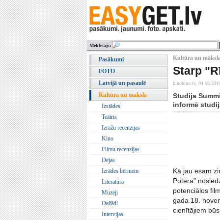
Meklētājs:
Kultūra un māksla
Pasākumi
Starp "R
FOTO
Latvijā un pasaulē
kinokino.lv,
04.08.201
Kultūra un māksla
Studija Summit
informē studi
Izstādes
Teātris
Izrāžu recenzijas
Kino
Filmu recenzijas
Dejas
Kā jau esam ziņ
Izrādes bērniem
Potera" noslēdz
Literatūra
potenciālos fi
Muzeji
gada 18. novem
Dažādi
cienītājiem būs
Intervijas