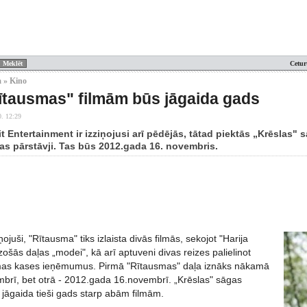
Cetur
 » Kino
ītausmas" filmām būs jāgaida gads
0. 12:29
 Entertainment ir izziņojusi arī pēdējās, tātad piektās „Krēslas"
jas pārstāvji. Tas būs 2012.gada 16. novembris.
ojuši, "Rītausma" tiks izlaista divās filmās, sekojot "Harija
ošās daļas „modei", kā arī aptuveni divas reizes palielinot
lmas kases ieņēmumus. Pirmā "Rītausmas" daļa iznāks nākamā
brī, bet otrā - 2012.gada 16.novembrī. „Krēslas" sāgas
 jāgaida tieši gads starp abām filmām.