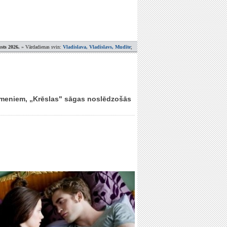
sts 2026.
» Vārdadienas svin:
Vladislava, Vladislavs, Mudīte
;
omeniem, „Krēslas" sāgas noslēdzošās