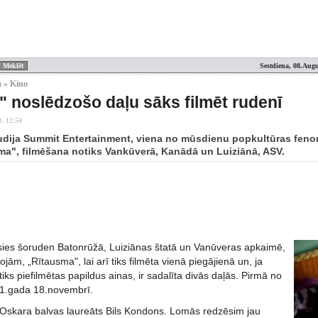
Sestdiena, 08.Augu
 » Kino
" noslēdzošo daļu sāks filmēt rudenī
0. 12:54
udija Summit Entertainment, viena no mūsdienu popkultūras fen
ma", filmēšana notiks Vankūverā, Kanādā un Luiziānā, ASV.
ies šoruden Batonrūžā, Luiziānas štatā un Vanūveras apkaimē,
jām, „Rītausma", lai arī tiks filmēta vienā piegājienā un, ja
iks piefilmētas papildus ainas, ir sadalīta divās daļās. Pirmā no
11.gada 18.novembrī.
 Oskara balvas laureāts Bils Kondons. Lomās redzēsim jau