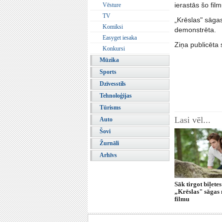
ierastās šo fil
Vēsture
TV
„Krēslas" sāga
Komiksi
demonstrēta.
Easyget iesaka
Ziņa publicēta 
Konkursi
Mūzika
Sports
Dzīvesstils
Tehnoloģijas
Tūrisms
Lasi vēl...
Auto
Šovi
Žurnāli
Arhīvs
Sāk tirgot biļetes
„Krēslas" sāgas 
filmu