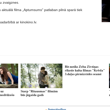
mu zvaigznes.
s aktuālā filma „Aptumsums" patlaban pilnā sparā tiek
sadarbībā ar kinokino.lv.
Rīt notiks Zelta Zivtiņas
rīkotie kulta filmas "Krēsla"
3.daļas pirmizrādes seansi
 uz
Starp "Rītausmas" filmām
noslēdzošo
būs jāgaida gads
»
Autortiesības