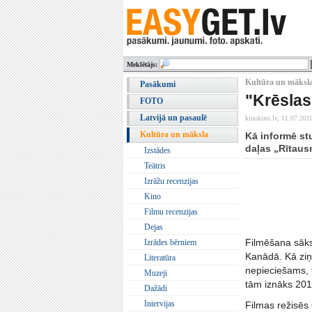
Meklētājs:
Kultūra un māksla
Pasākumi
"Krēslas
FOTO
Latvijā un pasaulē
kinokino.lv,
11.07.201
Kultūra un māksla
Kā informē st
daļas „Rītaus
Izstādes
Teātris
Izrāžu recenzijas
Kino
Filmu recenzijas
Dejas
Filmēšana sāks
Izrādes bērniem
Kanādā. Kā ziņo
Literatūra
nepieciešams, t
Muzeji
tām iznāks 20
Dažādi
Intervijas
Filmas režisēs