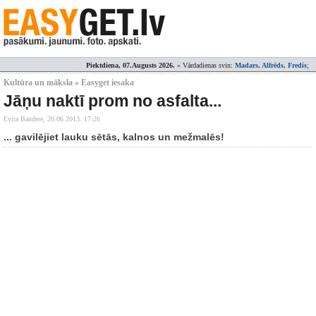
Piektdiena, 07.Augusts 2026.
» Vārdadienas svin:
Madars, Alfrēds, Fredis
;
Kultūra un māksla » Easyget iesaka
Jāņu naktī prom no asfalta...
Evita Bandere,
20.06.2013. 17:26
... gavilējiet lauku sētās, kalnos un mežmalēs!