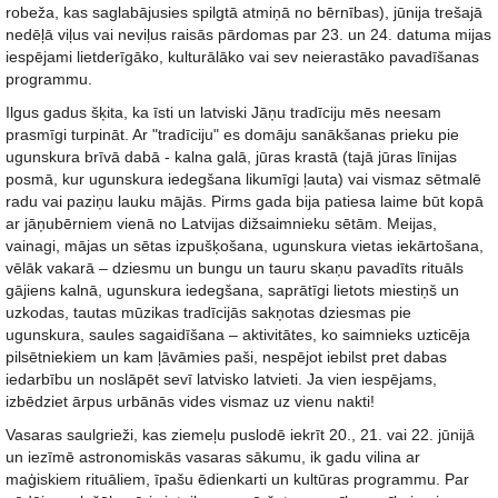
robeža, kas saglabājusies spilgtā atmiņā no bērnības), jūnija trešajā
nedēļā viļus vai neviļus raisās pārdomas par 23. un 24. datuma mijas
iespējami lietderīgāko, kulturālāko vai sev neierastāko pavadīšanas
programmu.
Ilgus gadus šķita, ka īsti un latviski Jāņu tradīciju mēs neesam
prasmīgi turpināt. Ar "tradīciju" es domāju sanākšanas prieku pie
ugunskura brīvā dabā - kalna galā, jūras krastā (tajā jūras līnijas
posmā, kur ugunskura iedegšana likumīgi ļauta) vai vismaz sētmalē
radu vai paziņu lauku mājās. Pirms gada bija patiesa laime būt kopā
ar jāņubērniem vienā no Latvijas dižsaimnieku sētām. Meijas,
vainagi, mājas un sētas izpušķošana, ugunskura vietas iekārtošana,
vēlāk vakarā – dziesmu un bungu un tauru skaņu pavadīts rituāls
gājiens kalnā, ugunskura iedegšana, saprātīgi lietots miestiņš un
uzkodas, tautas mūzikas tradīcijās sakņotas dziesmas pie
ugunskura, saules sagaidīšana – aktivitātes, ko saimnieks uzticēja
pilsētniekiem un kam ļāvāmies paši, nespējot iebilst pret dabas
iedarbību un noslāpēt sevī latvisko latvieti. Ja vien iespējams,
izbēdziet ārpus urbānās vides vismaz uz vienu nakti!
Vasaras saulgrieži, kas ziemeļu puslodē iekrīt 20., 21. vai 22. jūnijā
un iezīmē astronomiskās vasaras sākumu, ik gadu vilina ar
maģiskiem rituāliem, īpašu ēdienkarti un kultūras programmu. Par