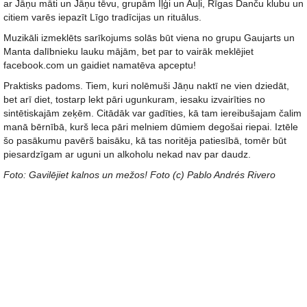
ar Jāņu māti un Jāņu tēvu, grupām Iļģi un Auļi, Rīgas Danču klubu un
citiem varēs iepazīt Līgo tradīcijas un rituālus.
Muzikāli izmeklēts sarīkojums solās būt viena no grupu Gaujarts un
Manta dalībnieku lauku mājām, bet par to vairāk meklējiet
facebook.com un gaidiet namatēva apceptu!
Praktisks padoms. Tiem, kuri nolēmuši Jāņu naktī ne vien dziedāt,
bet arī diet, tostarp lekt pāri ugunkuram, iesaku izvairīties no
sintētiskajām zeķēm. Citādāk var gadīties, kā tam iereibušajam čalim
manā bērnībā, kurš leca pāri melniem dūmiem degošai riepai. Iztēle
šo pasākumu pavērš baisāku, kā tas noritēja patiesībā, tomēr būt
piesardzīgam ar uguni un alkoholu nekad nav par daudz.
Foto: Gavilējiet kalnos un mežos! Foto (c) Pablo Andrés Rivero