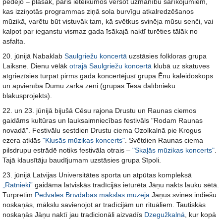
pēdējo – plašāk, pāris ieteikumos vēršot uzmanību sarīkojumiem,
kas izziņotās programmas ziņā sola burvīgu atkalredzēšanos
mūzikā, varētu būt vistuvāk tam, kā svētkus svinēja mūsu senči, vai
kalpot par ieganstu vismaz gada īsākajā naktī turēties tālāk no
asfalta.
20. jūnijā Nabaklab
Saulgriežu koncertā
uzstāsies folkloras grupa
Laiksne. Dienu vēlāk
otrajā Saulgriežu koncertā
klubā uz skatuves
atgriezīsies turpat pirms gada koncertējusī grupa Ēnu kaleidoskops
un apvienība Dūmu zārka zēni (grupas Tesa dalībnieku
blakusprojekts).
22. un 23. jūnijā bijušā Cēsu rajona Drustu un Raunas ciemos
gaidāms kultūras un lauksaimniecības festivāls "Rodam Raunas
novadā". Festivālu sestdien Drustu ciema Ozolkalnā pie Krogus
ezera atklās
"Klusās mūzikas koncerts"
. Svētdien Raunas ciema
pilsdrupu estrādē notiks festivāla otrais –
"Skaļās mūzikas koncerts"
.
Tajā klausītāju baudījumam uzstāsies grupa Sīpoli.
23. jūnijā Latvijas Universitātes sporta un atpūtas kompleksā
„Ratnieki”
gaidāma latviskās tradīcijās ieturēta Jāņu nakts lauku sētā.
Turpretim
Pedvāles Brīvdabas mākslas muzejā
Jāņus svinēs indiešu
noskaņās, mākslu savienojot ar tradīcijām un rituāliem. Tautiskās
noskaņās Jāņu naktī jau tradicionāli aizvadīs
Dzegužkalnā
, kur kopā