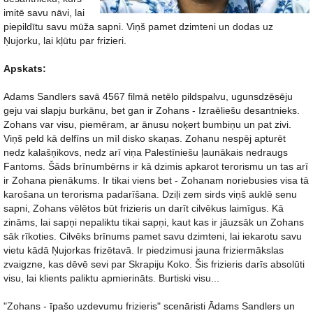
imitē savu nāvi, lai
piepildītu savu mūža sapni. Viņš pamet dzimteni un dodas uz
Ņujorku, lai kļūtu par frizieri.
Apskats:
Adams Sandlers savā 4567 filmā netēlo pildspalvu, ugunsdzēsēju
geju vai slapju burkānu, bet gan ir Zohans - Izraēliešu desantnieks.
Zohans var visu, piemēram, ar ānusu noķert bumbiņu un pat zivi.
Viņš peld kā delfīns un mīl disko skaņas. Zohanu nespēj apturēt
nedz kalašņikovs, nedz arī viņa Palestīniešu ļaunākais nedraugs
Fantoms. Šāds brīnumbērns ir kā dzimis apkarot terorismu un tas arī
ir Zohana pienākums. Ir tikai viens bet - Zohanam noriebusies visa tā
karošana un terorisma padarīšana. Dziļi zem sirds viņš auklē senu
sapni, Zohans vēlētos būt frizieris un darīt cilvēkus laimīgus. Kā
zināms, lai sapņi nepaliktu tikai sapņi, kaut kas ir jāuzsāk un Zohans
sāk rīkoties. Cilvēks brīnums pamet savu dzimteni, lai iekarotu savu
vietu kādā Ņujorkas frizētavā. Ir piedzimusi jauna friziermākslas
zvaigzne, kas dēvē sevi par Skrapiju Koko. Šis frizieris darīs absolūti
visu, lai klients paliktu apmierināts. Burtiski visu...
"Zohans - īpašo uzdevumu frizieris" scenāristi Ādams Sandlers un