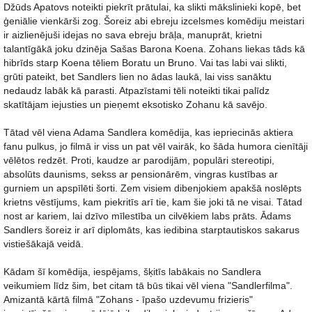
Džūds Apatovs noteikti piekrīt prātulai, ka slikti mākslinieki kopē, bet
ģeniālie vienkārši zog. Šoreiz abi ebreju izcelsmes komēdiju meistari
ir aizlienējuši idejas no sava ebreju brāļa, manuprāt, krietni
talantīgākā joku dzinēja Sašas Barona Koena. Zohans liekas tāds kā
hibrīds starp Koena tēliem Boratu un Bruno. Vai tas labi vai slikti,
grūti pateikt, bet Sandlers lien no ādas laukā, lai viss sanāktu
nedaudz labāk kā parasti. Atpazīstami tēli noteikti tikai palīdz
skatītājam iejusties un pieņemt eksotisko Zohanu kā savējo.
Tātad vēl viena Adama Sandlera komēdija, kas iepriecinās aktiera
fanu pulkus, jo filmā ir viss un pat vēl vairāk, ko šāda humora cienītāji
vēlētos redzēt. Proti, kaudze ar parodijām, populāri stereotipi,
absolūts daunisms, sekss ar pensionārēm, vingras kustības ar
gurniem un apspīlēti šorti. Zem visiem dibenjokiem apakšā noslēpts
krietns vēstījums, kam piekritīs arī tie, kam šie joki tā ne visai. Tātad
nost ar kariem, lai dzīvo mīlestība un cilvēkiem labs prāts. Ādams
Sandlers šoreiz ir arī diplomāts, kas iedibina starptautiskos sakarus
vistiešākajā veidā.
Kādam šī komēdija, iespējams, šķitīs labākais no Sandlera
veikumiem līdz šim, bet citam tā būs tikai vēl viena "Sandlerfilma".
Amizantā kārtā filmā "Zohans - īpašo uzdevumu frizieris"