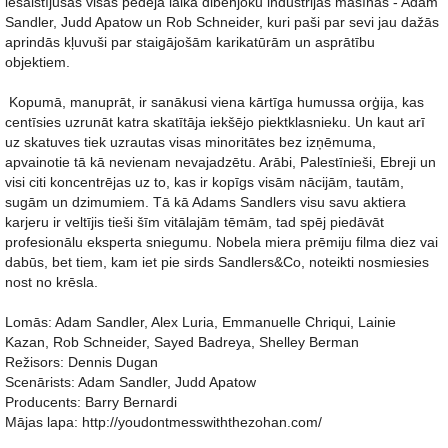
iesaistījušās visas pēdējā laika dibenjoku industrijas mašīnas - Adam
Sandler, Judd Apatow un Rob Schneider, kuri paši par sevi jau dažās
aprindās kļuvuši par staigājošām karikatūrām un asprātību
objektiem.
Kopumā, manuprāt, ir sanākusi viena kārtīga humussa orģija, kas
centīsies uzrunāt katra skatītāja iekšējo piektklasnieku. Un kaut arī
uz skatuves tiek uzrautas visas minoritātes bez izņēmuma,
apvainotie tā kā nevienam nevajadzētu. Arābi, Palestīnieši, Ebreji un
visi citi koncentrējas uz to, kas ir kopīgs visām nācijām, tautām,
sugām un dzimumiem. Tā kā Adams Sandlers visu savu aktiera
karjeru ir veltījis tieši šīm vitālajām tēmām, tad spēj piedāvāt
profesionālu eksperta sniegumu. Nobela miera prēmiju filma diez vai
dabūs, bet tiem, kam iet pie sirds Sandlers&Co, noteikti nosmiesies
nost no krēsla.
Lomās: Adam Sandler, Alex Luria, Emmanuelle Chriqui, Lainie
Kazan, Rob Schneider, Sayed Badreya, Shelley Berman
Režisors: Dennis Dugan
Scenārists: Adam Sandler, Judd Apatow
Producents: Barry Bernardi
Mājas lapa: http://youdontmesswiththezohan.com/