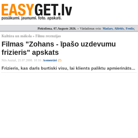
Piektdiena, 07.Augusts 2026.
» Vārdadienas svin:
Madars, Alfrēds, Fredis
;
Kultūra un māksla » Filmu recenzijas
Filmas "Zohans - īpašo uzdevumu
frizieris" apskats
Nils Auziņš,
21.07.2008. 10:10
|
komentāri
(7)
Frizieris, kas darīs burtiski visu, lai klients paliktu apmierināts...