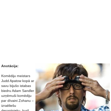
Anotācija:
Komēdiju meistars
Judd Apatow kopā ar
savu bijušo istabas
biedru Adam Sandler
uzņēmuši komēdiju
par dīvaini Zohanu –
izraēliešu
desantnieku, kurš