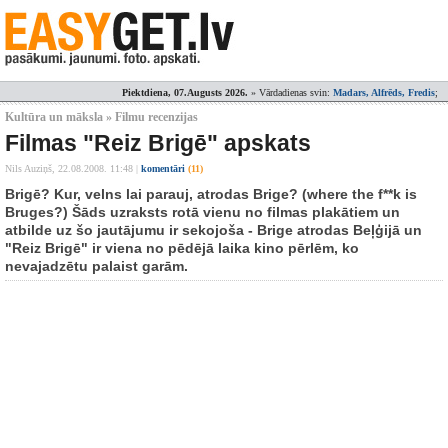
Piektdiena, 07.Augusts 2026.
» Vārdadienas svin:
Madars, Alfrēds, Fredis
;
Kultūra un māksla » Filmu recenzijas
Filmas "Reiz Brigē" apskats
Nils Auziņš,
22.08.2008. 11:48
|
komentāri
(11)
Brigē? Kur, velns lai parauj, atrodas Brige? (where the f**k is
Bruges?) Šāds uzraksts rotā vienu no filmas plakātiem un
atbilde uz šo jautājumu ir sekojoša - Brige atrodas Beļģijā un
"Reiz Brigē" ir viena no pēdējā laika kino pērlēm, ko
nevajadzētu palaist garām.