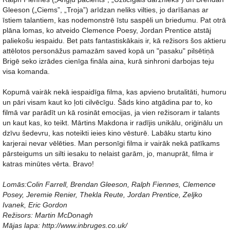
Gleeson („Ciems”, „Troja”) arīdzan neliks vilties, jo darīšanas ar
īstiem talantiem, kas nodemonstrē īstu saspēli un briedumu. Pat otrā
plāna lomas, ko atveido Clemence Poesy, Jordan Prentice atstāj
paliekošu iespaidu. Bet pats fantastiskākais ir, kā režisors šos aktieru
attēlotos personāžus pamazām saved kopā un "pasaku" pilsētiņā
Brigē seko izrādes cienīga fināla aina, kurā sinhroni darbojas teju
visa komanda.
Kopumā vairāk nekā iespaidīga filma, kas apvieno brutalitāti, humoru
un pāri visam kaut ko ļoti cilvēcīgu. Šāds kino atgādina par to, ko
filmā var parādīt un kā rosināt emocijas, ja vien režisoram ir talants
un kaut kas, ko teikt. Mārtins Makdona ir radījis unikālu, oriģinālu un
dzīvu šedevru, kas noteikti ieies kino vēsturē. Labāku startu kino
karjerai nevar vēlēties. Man personīgi filma ir vairāk nekā patīkams
pārsteigums un silti iesaku to nelaist garām, jo, manuprāt, filma ir
katras minūtes vērta. Bravo!
Lomās:Colin Farrell, Brendan Gleeson, Ralph Fiennes, Clemence
Posey, Jeremie Renier, Thekla Reute, Jordan Prentice, Zeljko
Ivanek, Eric Gordon
Režisors: Martin McDonagh
Mājas lapa: http://www.inbruges.co.uk/