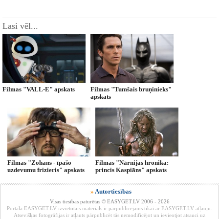
Lasi vēl...
Filmas "VALL-E" apskats
Filmas "Tumšais bruņinieks"
apskats
Filmas "Zohans - īpašo
Filmas "Nārnijas hronika:
uzdevumu frizieris" apskats
princis Kaspiāns" apskats
»
Autortiesības
Visas tiesības paturētas © EASYGET.LV 2006 - 2026
Portālā EASYGET.LV izvietotais materiāls ir pārpublicējams tikai ar EASYGET.LV atļauju.
Atsevišķas fotogrāfijas ir atļauts pārpublicēt tās nemodificējot un ievieotjot atsauci uz