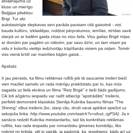
atvaļinājumā uz
kluso un mierīgo
Beļģijas pilsētiņu
Brigi. Tur abi
aukstasinīgie slepkavas sevi parāda pavisam citā gaisotnē - viņi
bauda kultūru, izklaidējas, nokļūst pārpratumos, iemīlas, strīdas savā
starpā un ar bailēm gaida ziņas no viņu šefa. Viņu gaitas Brigē mijas
ar domām par pagātni un nākotni, par savu dzīvi, un tam visam pa
vidu ir kolorītu vietējo iedzīvotāju trāpīšanās viņiem pa ceļam. Tomēr
viss vienā brīdī var mainīties kājām gaisā...
Apskats:
Ir jau pierasts, ka filmu reklāmas rullīši jeb tā saucamie treileri bieži
vien mazliet samelo un rada mānīgu priekšstatu par to, kas mūs
sagaida uz lielā ekrāna un filma "Reiz Brigē" ir tieši šāds gadījums.
Cik ļoti ačgārnu iespaidu var radīt attiecīgi "apstrādāts" treileris,
perfekti demonstrē klasiskās Stenlija Kubrika šausmu filmas "The
Shining" viltus treileris (ko, starp citu, droši varat aplūkot spiežot uz
sekojoša linka:
http://www.youtube.com/watch?v=sfout_rgPSA)
. Ja ir
sanācis redzēt Kubrika meistardarbu, tad šis konkrētais reklāmas
rullītis, kas rada iespaidu par romantisku ģimenes komēdiju, liks
nokrist no krēsla, vēl jo vairāk, ja padomā, ka, iespējams, kāds arī uz