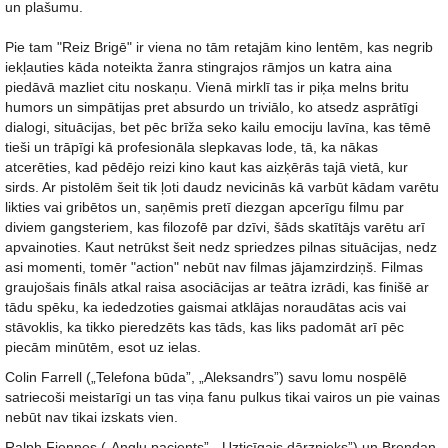
un plašumu.
Pie tam "Reiz Brigē" ir viena no tām retajām kino lentēm, kas negrib
iekļauties kāda noteikta žanra stingrajos rāmjos un katra aina
piedāvā mazliet citu noskaņu. Vienā mirklī tas ir piķa melns britu
humors un simpātijas pret absurdo un triviālo, ko atsedz asprātīgi
dialogi, situācijas, bet pēc brīža seko kailu emociju lavīna, kas tēmē
tieši un trāpīgi kā profesionāla slepkavas lode, tā, ka nākas
atcerēties, kad pēdējo reizi kino kaut kas aizķērās tajā vietā, kur
sirds. Ar pistolēm šeit tik ļoti daudz nevicinās kā varbūt kādam varētu
likties vai gribētos un, saņēmis pretī diezgan apcerīgu filmu par
diviem gangsteriem, kas filozofē par dzīvi, šāds skatītājs varētu arī
apvainoties. Kaut netrūkst šeit nedz spriedzes pilnas situācijas, nedz
asi momenti, tomēr "action" nebūt nav filmas jājamzirdziņš. Filmas
graujošais fināls atkal raisa asociācijas ar teātra izrādi, kas finišē ar
tādu spēku, ka iededzoties gaismai atklājas noraudātas acis vai
stāvoklis, ka tikko pieredzēts kas tāds, kas liks padomāt arī pēc
piecām minūtēm, esot uz ielas.
Colin Farrell („Telefona būda”, „Aleksandrs”) savu lomu nospēlē
satriecoši meistarīgi un tas viņa fanu pulkus tikai vairos un pie vainas
nebūt nav tikai izskats vien.
Ralph Fiennes („Angļu pacients”, „Uzticīgais dārznieks”) un Brendan