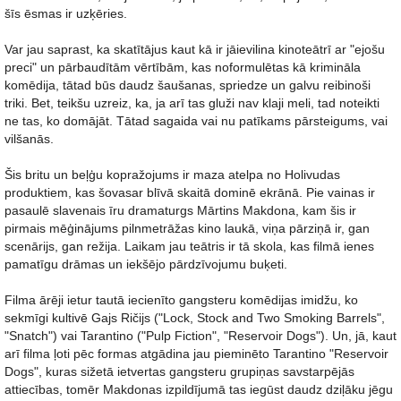
šīs ēsmas ir uzķēries.
Var jau saprast, ka skatītājus kaut kā ir jāievilina kinoteātrī ar "ejošu
preci" un pārbaudītām vērtībām, kas noformulētas kā krimināla
komēdija, tātad būs daudz šaušanas, spriedze un galvu reibinoši
triki. Bet, teikšu uzreiz, ka, ja arī tas gluži nav klaji meli, tad noteikti
ne tas, ko domājāt. Tātad sagaida vai nu patīkams pārsteigums, vai
vilšanās.
Šis britu un beļģu kopražojums ir maza atelpa no Holivudas
produktiem, kas šovasar blīvā skaitā dominē ekrānā. Pie vainas ir
pasaulē slavenais īru dramaturgs Mārtins Makdona, kam šis ir
pirmais mēģinājums pilnmetrāžas kino laukā, viņa pārziņā ir, gan
scenārijs, gan režija. Laikam jau teātris ir tā skola, kas filmā ienes
pamatīgu drāmas un iekšējo pārdzīvojumu buķeti.
Filma ārēji ietur tautā iecienīto gangsteru komēdijas imidžu, ko
sekmīgi kultivē Gajs Ričijs ("Lock, Stock and Two Smoking Barrels",
"Snatch") vai Tarantino ("Pulp Fiction", "Reservoir Dogs"). Un, jā, kaut
arī filma ļoti pēc formas atgādina jau pieminēto Tarantino "Reservoir
Dogs", kuras sižetā ietvertas gangsteru grupiņas savstarpējās
attiecības, tomēr Makdonas izpildījumā tas iegūst daudz dziļāku jēgu