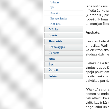
Vēsture
Iepazīstinājuši
TV
mīlošu žurku pa
Komiksi
„Gardēdis”) pi
Easyget iesaka
robežu. Filmas 
animācijas film
Konkursi
Mūzika
Apskats:
Sports
Kas gan būtu do
Dzīvesstils
emocijas. Wall-
Tehnoloģijas
kā elektroniska
Tūrisms
studijas dzīvni
Auto
Lielākā daļa fi
Šovi
simtus gadus t
Žurnāli
spēju paust emo
neķītru sakaru 
Arhīvs
dzīvākus par dz
"Wall-E" satur
zemes saimnieko
tiek attēloti k
vidē, kas ir kā
negausību un ab