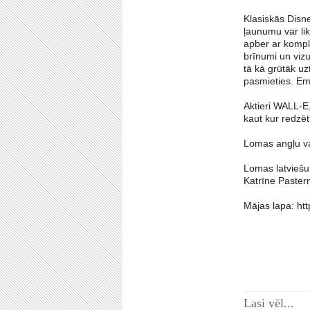
Klasiskās Disne
ļaunumu var lik
apber ar kompl
brīnumi un viz
tā kā grūtāk uz
pasmieties. Em
Aktieri WALL-E
kaut kur redzēt
Lomas angļu va
Lomas latviešu
Katrīne Paster
Mājas lapa: htt
Lasi vēl...