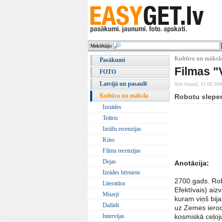
Meklētājs:
Kultūra un māksla
Pasākumi
Filmas "
FOTO
Latvijā un pasaulē
Nils Auziņš,
11.08.200
Kultūra un māksla
Robotu slepen
Izstādes
Teātris
Izrāžu recenzijas
Kino
Filmu recenzijas
Dejas
Anotācija:
Izrādes bērniem
2700.gads. Rob
Literatūra
Efektīvais) ai
Muzeji
kuram viņš bija
Dažādi
uz Zemes ierod
Intervijas
kosmiskā ceļoju