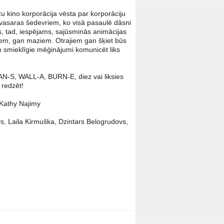
u kino korporācija vēsta par korporāciju
īs vasaras šedevriem, ko visā pasaulē dāsni
s, tad, iespējams, sajūsminās animācijas
liem, gan maziem. Otrajiem gan šķiet būs
em smieklīgie mēģinājumi komunicēt liks
N-S, WALL-A, BURN-E, diez vai liksies
 redzēt!
 Kathy Najimy
s, Laila Kirmuška, Dzintars Belogrudovs,