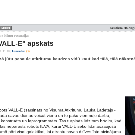
Sestdiena, 08.Augu
 » Filmu recenzijas
VALL-E" apskats
8. 11:10
|
komentāri
(3)
ā jūtu pasaule atkritumu kaudzes vidū kaut kad tālā, tālā nākotnē
ots VALL-E (saīsināts no Visuma Atkritumu Laukā Lādētājs -
zvada savas dienas veicot vienu un to pašu vienmuļo darbu,
 konstruēts un ieprogrammēts. Tas turpinās līdz tam brīdim, kad
as neparasts robots IEVA, kurai VALL-E seko līdzi aizraujošā
mā pāri visai galaktikai, lai atrastu savas dzīves īsto aicinājumu.