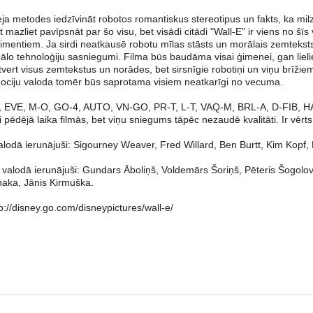
ja metodes iedzīvināt robotos romantiskus stereotipus un fakts, ka milz
t mazliet pavīpsnāt par šo visu, bet visādi citādi "Wall-E" ir viens no š
imentiem. Ja sirdi neatkausē robotu mīlas stāsts un morālais zemtekst
uālo tehnoloģiju sasniegumi. Filma būs baudāma visai ģimenei, gan lie
tvert visus zemtekstus un norādes, bet sirsnīgie robotiņi un viņu brīži
ociju valoda tomēr būs saprotama visiem neatkarīgi no vecuma.
, EVE, M-O, GO-4, AUTO, VN-GO, PR-T, L-T, VAQ-M, BRL-A, D-FIB, HA
i pēdējā laika filmās, bet viņu sniegums tāpēc nezaudē kvalitāti. Ir vērts
lodā ierunājuši: Sigourney Weaver, Fred Willard, Ben Burtt, Kim Kopf,
 valodā ierunājuši: Gundars Āboliņš, Voldemārs Šoriņš, Pēteris Šogolov
naka, Jānis Kirmuška.
p://disney.go.com/disneypictures/wall-e/