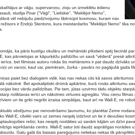
 skatītājus ar vāģu, supervaroņu, zivju un izmeklētu ēdienu
sauli, studija Pixar ("Vāģi", "Lieliskie", "Meklējot Nemo",
edāvā vēl nebijušu piedzīvojumu šķērsojot kosmosu, kuram nav
režisors ir Endrjū Stentons, kura meistardarbs "Meklējot Nemo" tika no
a.
mājis, ka pāris kustīgu okulāru un mehāniski pīkstieni spēj liecināt par 
E, kas pārvietojas ar kāpurķēžu palīdzību un savā "vēderā" presē atkri
 ierīce, bet filmiņas autoru rokās šis mehānisms ir pat daudz dzīvāks un
eciņi un varoņi, kaut vai, piemēram, žurka - pavārs no pagājušā gada fi
lmiņas paiet bez dialogiem vidē, kas nav nekas cits kā savos atkritumo
ālā nākotnē. Bet apokaliptiski drūmā apkārtne, kurā rosās atkritumu sa
cijas bez vārdu palīdzības. Pie tam, jūtas uzvirmo tādu objektu starpā
starp noliktavas ierīci un nākotnes virtuves agregātu. Visu cieņu filmas
īviem un tie gribi negribi izraisa simpātijas, kaut arī ne Wall-E, ne rob
 aktuālo vēstījumu par nenovēršamo ļaunumu, ko planētai Zeme nodara 
 Wall-E, cilvēki vairs uz zemes nespēj izdzīvot un tie ir devušies kos
ā aptaukojušies rešņi, kas nespēj nostāties uz savām kājām un dzīvi pava
 milzīgs iepirkšanās centrs. Wall-E satur ļoti daudz asprātīgas norādes
surdu. Galu galā šis baisais pareģojums neliekas nekas tik pārspīlēts 