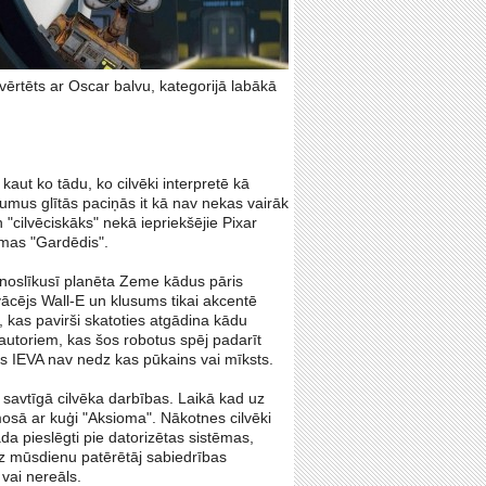
vērtēts ar Oscar balvu, kategorijā labākā
kaut ko tādu, ko cilvēki interpretē kā
tumus glītās paciņās it kā nav nekas vairāk
 "cilvēciskāks" nekā iepriekšējie Pixar
lmas "Gardēdis".
s noslīkusī planēta Zeme kādus pāris
vācējs Wall-E un klusums tikai akcentē
, kas pavirši skatoties atgādina kādu
 autoriem, kas šos robotus spēj padarīt
ots IEVA nav nedz kas pūkains vai mīksts.
savtīgā cilvēka darbības. Laikā kad uz
mosā ar kuģi "Aksioma". Nākotnes cilvēki
da pieslēgti pie datorizētas sistēmas,
 uz mūsdienu patērētāj sabiedrības
vai nereāls.