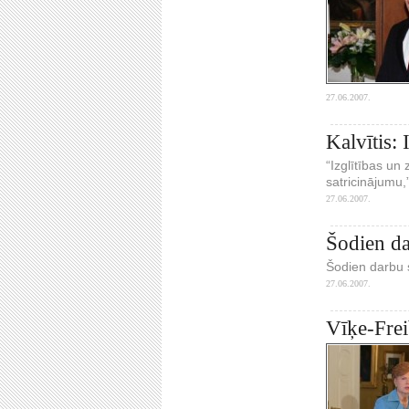
27.06.2007.
Kalvītis: 
“Izglītības un 
satricinājumu,
27.06.2007.
Šodien da
Šodien darbu s
27.06.2007.
Vīķe-Frei