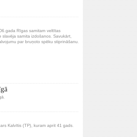
006.gada Rīgas samitam veltītas
e slavēja samita izdošanos. Savukārt,
alvojumu par bruņoto spēku stiprināšanu.
īgā
gā.
rs Kalvītis (TP), kuram aprit 41 gads.