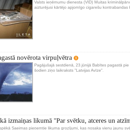
Valsts ieņēmumu dienesta (VID) Muitas kriminālpārv
aizturējusi kārtējo apjomīgo cigarešu kontrabandas 
agastā novērota virpuļvētra
1
Pagājušajā sestdienā, 23.jūnijā Babītes pagastā pie 
šodien ziņo laikraksts "Latvijas Avīze".
ēkā izmaiņas likumā "Par svētku, atceres un at
 spēkā Saeimas pieņemtie likuma grozījumi, kas nosaka vienu jaunu sv