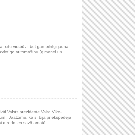
r citu virsbūvi, bet gan pilnīgi jauna
zvietīgo automašīnu (ģimenei un
īti Valsts prezidente Vaira Vīķe-
ājumi. Jāatzīmē, ka šī bija priekšpēdējā
ai atrodoties savā amatā.