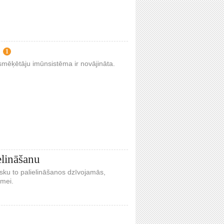
1
 smēķētāju imūnsistēma ir novājināta.
elināšanu
sku to palielināšanos dzīvojamās,
emei.