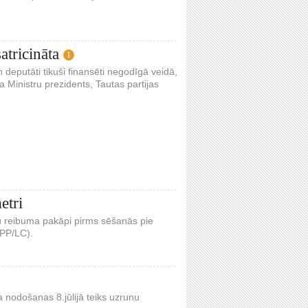
atricināta
1
n deputāti tikuši finansēti negodīgā veidā,
a Ministru prezidents, Tautas partijas
etri
vu reibuma pakāpi pirms sēšanās pie
LPP/LC).
a nodošanas 8.jūlijā teiks uzrunu