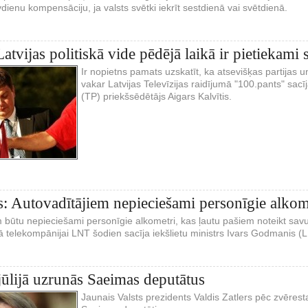
vdienu kompensāciju, ja valsts svētki iekrīt sestdienā vai svētdienā.
Latvijas politiskā vide pēdējā laikā ir pietiekami s
Ir nopietns pamats uzskatīt, ka atsevišķas partijas u
vakar Latvijas Televīzijas raidījumā "100.pants" sacīj
(TP) priekšsēdētājs Aigars Kalvītis.
 Autovadītājiem nepieciešami personīgie alkom
m būtu nepieciešami personīgie alkometri, kas ļautu pašiem noteikt sa
ijā telekompānijai LNT šodien sacīja iekšlietu ministrs Ivars Godmanis (
.jūlijā uzrunās Saeimas deputātus
Jaunais Valsts prezidents Valdis Zatlers pēc zvērest