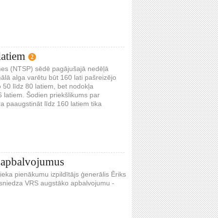
latiem
2
omes (NTSP) sēdē pagājušajā nedēļā
lā alga varētu būt 160 lati pašreizējo
50 līdz 80 latiem, bet nodokļa
 latiem. Šodien priekšlikums par
paaugstināt līdz 160 latiem tika
s apbalvojumus
eka pienākumu izpildītājs ģenerālis Ēriks
 pasniedza VRS augstāko apbalvojumu -