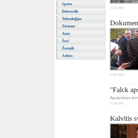
Sports
27.06.2007.
Dzīvesstils
Tehnoloģijas
Dokument
Tūrisms
Auto
Šovi
Žurnāli
Arhīvs
27.06.2007.
"Falck ap
Apsardzes kom
27.06.2007.
Kalvītis 