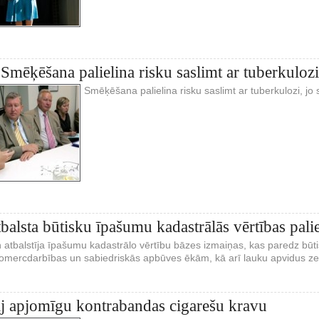
 Smēķēšana palielina risku saslimt ar tuberkulozi
Smēķēšana palielina risku saslimt ar tuberkulozi, jo
tbalsta būtisku īpašumu kadastrālās vērtības pali
 atbalstīja īpašumu kadastrālo vērtību bāzes izmaiņas, kas paredz būti
komercdarbības un sabiedriskās apbūves ēkām, kā arī lauku apvidus z
j apjomīgu kontrabandas cigarešu kravu