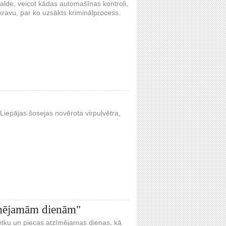
alde, veicot kādas automašīnas kontroli,
kravu, par ko uzsākts kriminālprocess.
Liepājas šosejas novērota virpuļvētra,
zīmējamām dienām"
ētku un piecas atzīmējamas dienas, kā