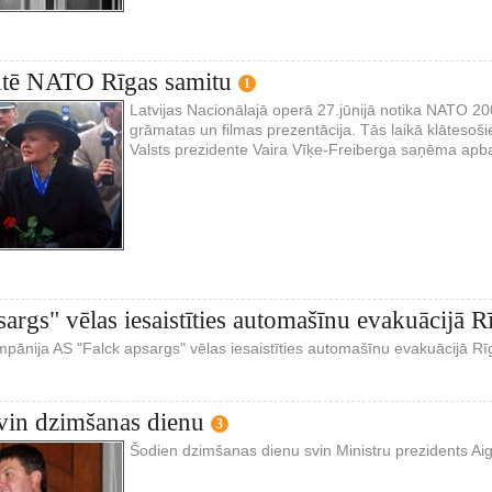
ē NATO Rīgas samitu
1
Latvijas Nacionālajā operā 27.jūnijā notika NATO 2
grāmatas un filmas prezentācija. Tās laikā klātesoši
Valsts prezidente Vaira Vīķe-Freiberga saņēma apb
sargs" vēlas iesaistīties automašīnu evakuācijā R
pānija AS "Falck apsargs" vēlas iesaistīties automašīnu evakuācijā Rī
svin dzimšanas dienu
3
Šodien dzimšanas dienu svin Ministru prezidents Aiga