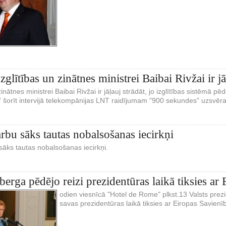
Izglītības un zinātnes ministrei Baibai Rivžai ir jā
zinātnes ministrei Baibai Rivžai ir jāļauj strādāt, jo izglītības sistēmā p
” šorīt intervijā telekompānijas LNT raidījumam "900 sekundes" uzsvēra 
rbu sāks tautas nobalsošanas iecirkņi
āks tautas nobalsošanas iecirkņi.
berga pēdējo reizi prezidentūras laikā tiksies ar
odien viesnīcā "Hotel de Rome" plkst.13 Valsts prezi
savas prezidentūras laikā tiksies ar Eiropas Savienīb