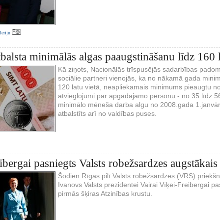
aleriju
tbalsta minimālās algas paaugstināšanu līdz 160 
Kā ziņots, Nacionālās trīspusējās sadarbības pad
sociālie partneri vienojās, ka no nākamā gada minimā
120 latu vietā, neapliekamais minimums pieaugtu no 
atvieglojumi par apgādājamo personu - no 35 līdz 56
minimālo mēneša darba algu no 2008.gada 1.janvāra 
atbalstīts arī no valdības puses.
ibergai pasniegts Valsts robežsardzes augstākai
Šodien Rīgas pilī Valsts robežsardzes (VRS) priekšni
Ivanovs Valsts prezidentei Vairai Vīķei-Freibergai
pirmās šķiras Atzinības krustu.