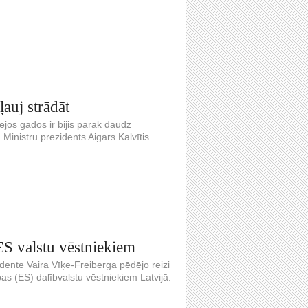
ļauj strādāt
ēdējos gados ir bijis pārāk daudz
Ministru prezidents Aigars Kalvītis.
 ES valstu vēstniekiem
dente Vaira Vīķe-Freiberga pēdējo reizi
as (ES) dalībvalstu vēstniekiem Latvijā.