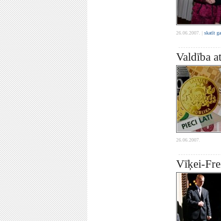
26.06.2007. |
skatīt g
Valdība a
26.06.2007.
Vīķei-Fre