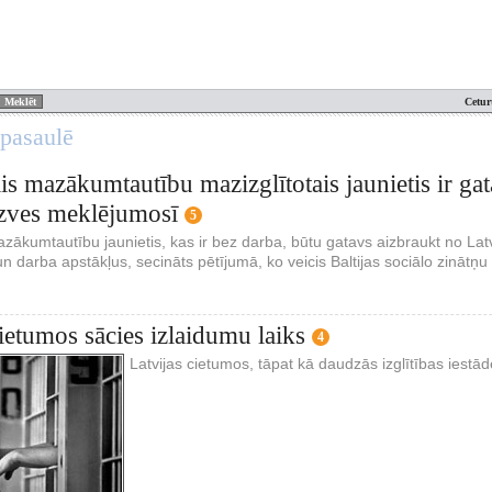
Cetur
 pasaulē
is mazākumtautību mazizglītotais jaunietis ir gata
dzves meklējumosī
5
azākumtautību jaunietis, kas ir bez darba, būtu gatavs aizbraukt no Latvi
n darba apstākļus, secināts pētījumā, ko veicis Baltijas sociālo zinātņu i
cietumos sācies izlaidumu laiks
4
Latvijas cietumos, tāpat kā daudzās izglītības iestād