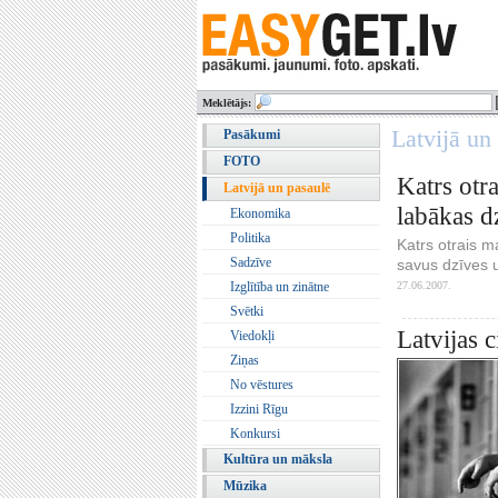
Meklētājs:
Latvijā un
Pasākumi
FOTO
Katrs otra
Latvijā un pasaulē
labākas 
Ekonomika
Politika
Katrs otrais m
Sadzīve
savus dzīves u
27.06.2007.
Izglītība un zinātne
Svētki
Latvijas 
Viedokļi
Ziņas
No vēstures
Izzini Rīgu
Konkursi
Kultūra un māksla
Mūzika