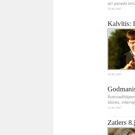
arī paredz brī
26.06.2007.
Kalvītis: 
26.06.2007.
Godmanis:
Autovadītājie
stūres, interv
25.06.2007.
Zatlers 8