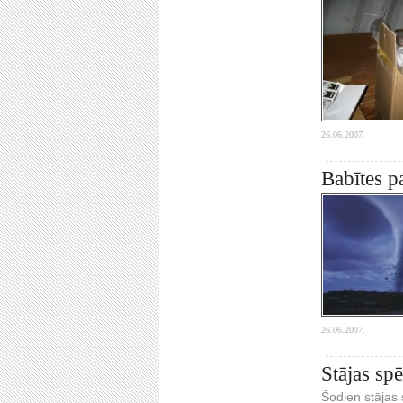
26.06.2007.
Babītes p
26.06.2007.
Stājas sp
Šodien stājas