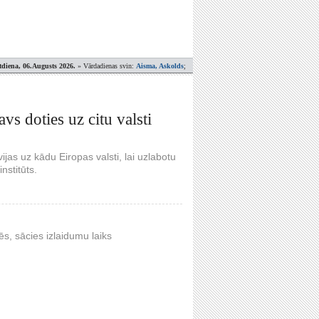
tdiena, 06.Augusts 2026.
» Vārdadienas svin:
Aisma, Askolds
;
vs doties uz citu valsti
jas uz kādu Eiropas valsti, lai uzlabotu
nstitūts.
ēs, sācies izlaidumu laiks