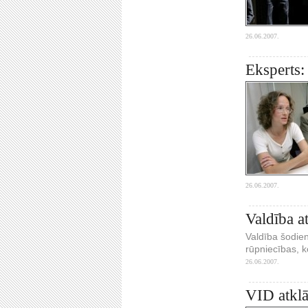
26.06.2007.
Eksperts:
26.06.2007.
Valdība a
Valdība šodien
rūpniecības, 
26.06.2007.
VID atklā