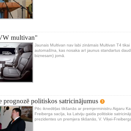
"VW multivan"
Jaunais Multivan nav labi zināmais Multivan T4 tikai a
automašīna, kas nosaka arī jaunus standartus daud
biznesam) jomā.
e prognozē politiskos satricinājumus
3
Pēc iknedēļas tikšanās ar premjerministru Aigaru Kalv
Freiberga sacīja, ka Latviju gaida politiskie satricin
prezidentes un premjera tikšanās, V. Vīķei-Freiberg