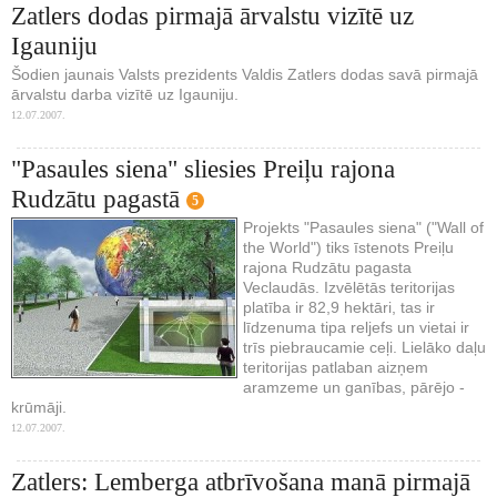
Zatlers dodas pirmajā ārvalstu vizītē uz
Igauniju
Šodien jaunais Valsts prezidents Valdis Zatlers dodas savā pirmajā
ārvalstu darba vizītē uz Igauniju.
12.07.2007.
"Pasaules siena" sliesies Preiļu rajona
Rudzātu pagastā
5
Projekts "Pasaules siena" ("Wall of
the World") tiks īstenots Preiļu
rajona Rudzātu pagasta
Veclaudās. Izvēlētās teritorijas
platība ir 82,9 hektāri, tas ir
līdzenuma tipa reljefs un vietai ir
trīs piebraucamie ceļi. Lielāko daļu
teritorijas patlaban aizņem
aramzeme un ganības, pārējo -
krūmāji.
12.07.2007.
Zatlers: Lemberga atbrīvošana manā pirmajā