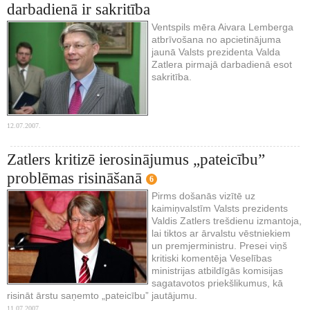
darbadienā ir sakritība
Ventspils mēra Aivara Lemberga
atbrīvošana no apcietinājuma
jaunā Valsts prezidenta Valda
Zatlera pirmajā darbadienā esot
sakritība.
12.07.2007.
Zatlers kritizē ierosinājumus „pateicību”
problēmas risināšanā
6
Pirms došanās vizītē uz
kaimiņvalstīm Valsts prezidents
Valdis Zatlers trešdienu izmantoja,
lai tiktos ar ārvalstu vēstniekiem
un premjerministru. Presei viņš
kritiski komentēja Veselības
ministrijas atbildīgās komisijas
sagatavotos priekšlikumus, kā
risināt ārstu saņemto „pateicību” jautājumu.
11.07.2007.