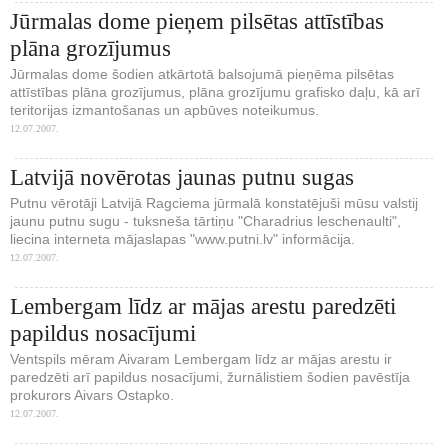
Jūrmalas dome pieņem pilsētas attīstības
plāna grozījumus
Jūrmalas dome šodien atkārtotā balsojumā pieņēma pilsētas
attīstības plāna grozījumus, plāna grozījumu grafisko daļu, kā arī
teritorijas izmantošanas un apbūves noteikumus.
12.07.2007.
Latvijā novērotas jaunas putnu sugas
Putnu vērotāji Latvijā Ragciema jūrmalā konstatējuši mūsu valstij
jaunu putnu sugu - tuksneša tārtiņu "Charadrius leschenaulti",
liecina interneta mājaslapas "www.putni.lv" informācija.
12.07.2007.
Lembergam līdz ar mājas arestu paredzēti
papildus nosacījumi
Ventspils mēram Aivaram Lembergam līdz ar mājas arestu ir
paredzēti arī papildus nosacījumi, žurnālistiem šodien pavēstīja
prokurors Aivars Ostapko.
12.07.2007.