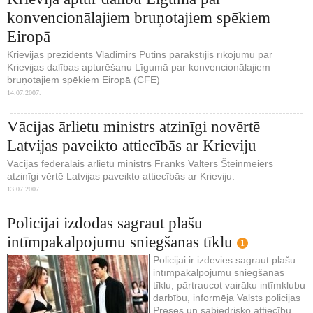
konvencionālajiem bruņotajiem spēkiem
Eiropā
Krievijas prezidents Vladimirs Putins parakstījis rīkojumu par
Krievijas dalības apturēšanu Līgumā par konvencionālajiem
bruņotajiem spēkiem Eiropā (CFE)
14.07.2007.
Vācijas ārlietu ministrs atzinīgi novērtē
Latvijas paveikto attiecībās ar Krieviju
Vācijas federālais ārlietu ministrs Franks Valters Šteinmeiers
atzinīgi vērtē Latvijas paveikto attiecībās ar Krieviju.
13.07.2007.
Policijai izdodas sagraut plašu
intīmpakalpojumu sniegšanas tīklu
1
Policijai ir izdevies sagraut plašu
intīmpakalpojumu sniegšanas
tīklu, pārtraucot vairāku intīmklubu
darbību, informēja Valsts policijas
Preses un sabiedrisko attiecību