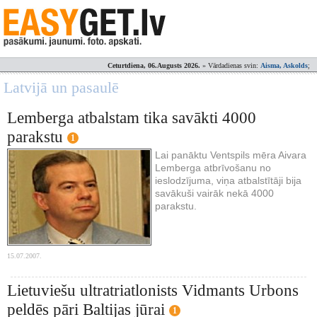
Ceturtdiena, 06.Augusts 2026.
» Vārdadienas svin:
Aisma, Askolds
;
Latvijā un pasaulē
Lemberga atbalstam tika savākti 4000
parakstu
1
Lai panāktu Ventspils mēra Aivara
Lemberga atbrīvošanu no
ieslodzījuma, viņa atbalstītāji bija
savākuši vairāk nekā 4000
parakstu.
15.07.2007.
Lietuviešu ultratriatlonists Vidmants Urbons
peldēs pāri Baltijas jūrai
1