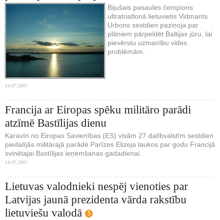
Bijušais pasaules čempions
ultratriatlonā lietuvietis Vidmants
Urbons sestdien paziņoja par
plāniem pārpeldēt Baltijas jūru, lai
pievērstu uzmanību vides
problēmām.
14.07.2007.
Francija ar Eiropas spēku militāro parādi
atzīmē Bastīlijas dienu
Karavīri no Eiropas Savienības (ES) visām 27 dalībvalstīm sestdien
piedalījās militārajā parādē Parīzes Elizeja laukos par godu Francijā
svinētajai Bastīlijas ieņemšanas gadadienai.
14.07.2007.
Lietuvas valodnieki nespēj vienoties par
Latvijas jaunā prezidenta vārda rakstību
lietuviešu valodā
5