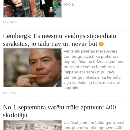
birojā.
13.07.2007.
Lembergs: Es neesmu veidojis stipendiātu
sarakstus, jo tādu nav un nevar būt
3
Ventspils pilsētas mērs Aivars
Lembergs atzīst, ka prokurors
nopratināšanas brīžos viņam esot
rādījis tā dēvētos Lemberga
"stipendiātu sarakstus", taču
Lembergs noliedzis, ka tie būtu
viņa veidotie, jo tajos neko nav
sapratis.
13.07.2007.
No 1.septembra varētu trūkt aptuveni 400
skolotāju
Uzsākot jauno mācību gadu, visā
Latvijā varētu trūkt aptuveni 400