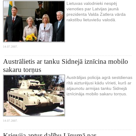
Lietuvas valodnieki nespēj
vienoties par Latvijas jaunā
prezidenta Valda Zatlera vārda
rakstību lietuviešu valodā.
14.07.2007.
Austrālietis ar tanku Sidnejā iznīcina mobilo
sakaru torņus
Austrālijas policija agrā sestdienas
rītā aizturējusi kādu vīrieti, kurš ar
atjaunotu armijas tanku Sidnejā
iznīcināja mobilo sakaru torņus.
14.07.2007.
Krievija aptur dalību Līgumā par