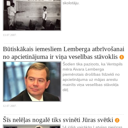
skolotāju.
13.07.2007.
Būtiskākais iemesliem Lemberga atbrīvošanai
no apcietinājuma ir viņa veselības stāvoklis
1
Šodien tika paziņots, ka Ventspils
mēra Aivara Lemberga
piemērotais drošības līdzekli no
apcietinājuma uz mājas arestu
mainīts viņa veselības stāvokļa
dēļ.
12.07.2007.
Šīs nelēļas nogalē tiks svinēti Jūras svētki
2
14.jūlijā vairākās Latvijas piejūras