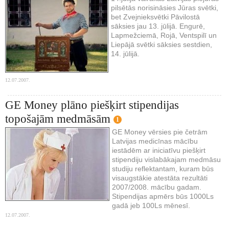
pilsētās norisināsies Jūras svētki,
bet Zvejnieksvētki Pāvilostā
sāksies jau 13. jūlijā. Engurē,
Lapmežciemā, Rojā, Ventspilī un
Liepājā svētki sāksies sestdien,
14. jūlijā.
12.07.2007.
GE Money plāno piešķirt stipendijas
topošajām medmāsām
1
GE Money vērsies pie četrām
Latvijas medicīnas mācību
iestādēm ar iniciatīvu piešķirt
stipendiju vislabākajam medmāsu
studiju reflektantam, kuram būs
visaugstākie atestāta rezultāti
2007/2008. mācību gadam.
Stipendijas apmērs būs 1000Ls
gadā jeb 100Ls mēnesī.
12.07.2007.