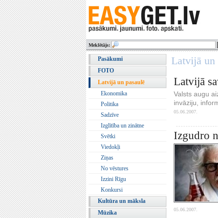
Meklētājs:
Latvijā un
Pasākumi
FOTO
Latvijā s
Latvijā un pasaulē
Valsts augu ai
Ekonomika
invāziju, info
Politika
05.06.2007.
Sadzīve
Izglītība un zinātne
Izgudro ne
Svētki
Viedokļi
Ziņas
No vēstures
Izzini Rīgu
Konkursi
Kultūra un māksla
05.06.2007.
Mūzika