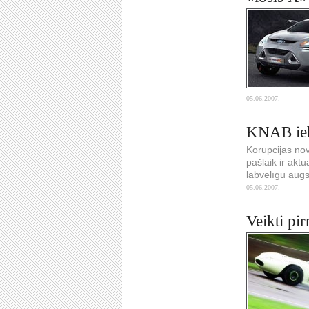
05.06.2007.
KNAB iebi
Korupcijas nov
pašlaik ir akt
labvēlīgu augs
05.06.2007.
Veikti pi