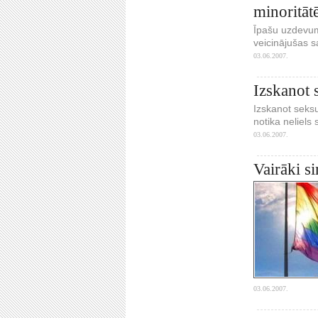
minoritā
Īpašu uzdevumu
veicinājušas s
03.06.2007.
Izskanot 
Izskanot seks
notika neliels
03.06.2007.
Vairāki s
03.06.2007.