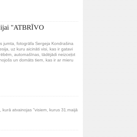
esijai "ATBRĪVO
as jumta, fotogrāfa Sergeja Kondrašina
ja, uz kuru aicināti visi, kas ir gatavi
rēbēm, automašīnas, tādējādi neizceļot
ienojošs un domāts tiem, kas ir ar mieru
, kurā atvainojas "visiem, kurus 31.maijā