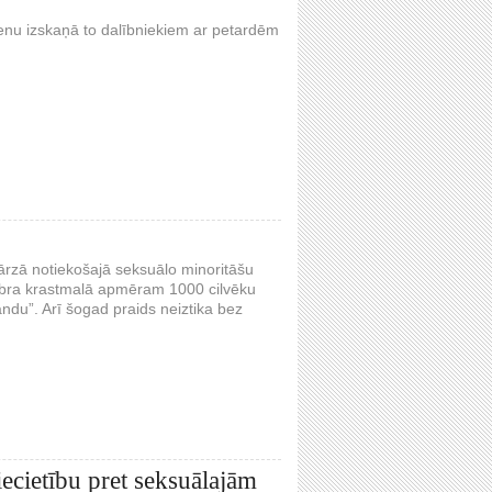
enu izskaņā to dalībniekiem ar petardēm
dārzā notiekošajā seksuālo minoritāšu
embra krastmalā apmēram 1000 cilvēku
u”. Arī šogad praids neiztika bez
iecietību pret seksuālajām