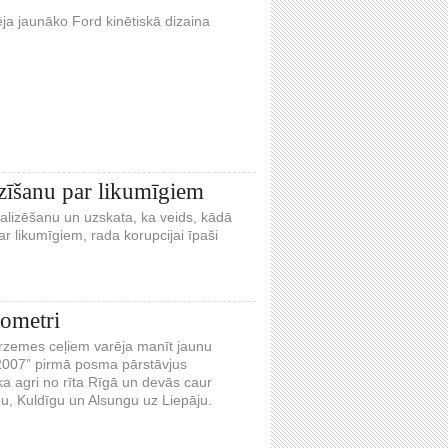
ēja jaunāko Ford kinētiskā dizaina
zīšanu par likumīgiem
galizēšanu un uzskata, ka veids, kādā
r likumīgiem, rada korupcijai īpaši
lometri
zemes ceļiem varēja manīt jaunu
2007” pirmā posma pārstāvjus
a agri no rīta Rīgā un devās caur
du, Kuldīgu un Alsungu uz Liepāju.