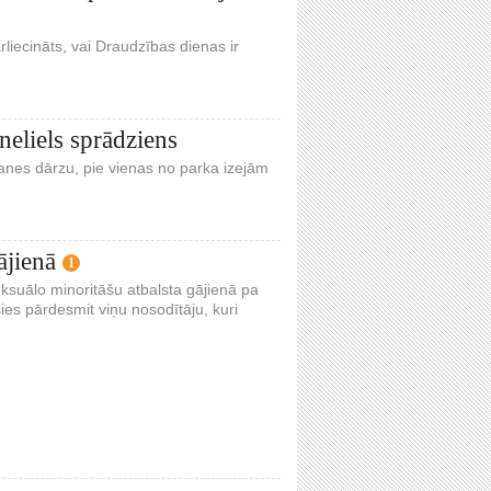
liecināts, vai Draudzības dienas ir
neliels sprādziens
nes dārzu, pie vienas no parka izejām
ājienā
1
eksuālo minoritāšu atbalsta gājienā pa
ies pārdesmit viņu nosodītāju, kuri