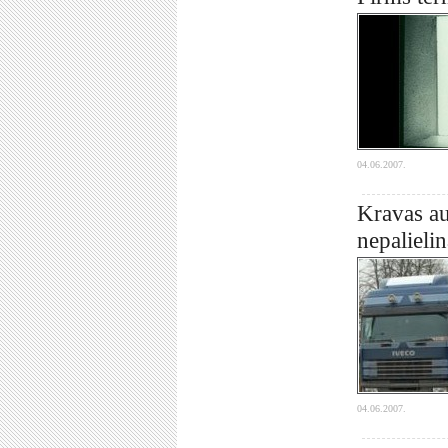
04.06.2007.
Kravas au
nepalielin
04.06.2007.