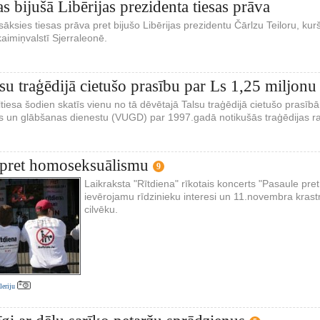
s bijušā Libērijas prezidenta tiesas prāva
āksies tiesas prāva pret bijušo Libērijas prezidentu Čārlzu Teiloru, 
aimiņvalstī Sjerraleonē.
lsu traģēdijā cietušo prasību par Ls 1,25 miljo
iesa šodien skatīs vienu no tā dēvētajā Talsu traģēdijā cietušo prasībām
 un glābšanas dienestu (VUGD) par 1997.gadā notikušās traģēdijas r
 pret homoseksuālismu
9
Laikraksta "Rītdiena" rīkotais koncerts "Pasaule pre
ievērojamu rīdzinieku interesi un 11.novembra krastm
cilvēku.
aleriju