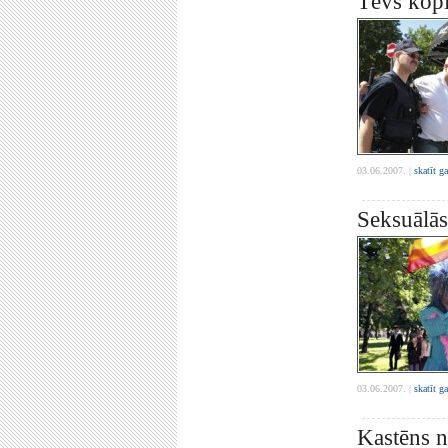
Tēvs kopī
03.06.2007. |
skatīt g
Seksuālās
03.06.2007. |
skatīt g
Kastēns n