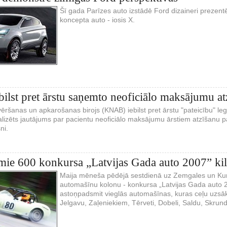
Šī gada Parīzes auto izstādē Ford dizaineri prezent
koncepta auto - iosis X.
lst pret ārstu saņemto neoficiālo maksājumu at
ēršanas un apkarošanas birojs (KNAB) iebilst pret ārstu "pateicību" le
ualizēts jautājums par pacientu neoficiālo maksājumu ārstiem atzīšanu pa
ni.
rmie 600 konkursa „Latvijas Gada auto 2007” ki
Maija mēneša pēdējā sestdienā uz Zemgales un Kur
automašīnu kolonu - konkursa „Latvijas Gada auto 
astoņpadsmit vieglās automašīnas, kuras ceļu uzsāk
Jelgavu, Zaļeniekiem, Tērveti, Dobeli, Saldu, Skrun