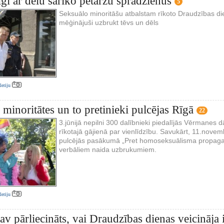
gi ar dēlu sarīko petaržu sprādzienus
5
Seksuālo minoritāšu atbalstam rīkoto Draudzības di
mēģinājuši uzbrukt tēvs un dēls
aleriju
 minoritātes un to pretinieki pulcējas Rīgā
22
3.jūnijā nepilni 300 dalībnieki piedalījās Vērmanes 
rīkotajā gājienā par vienlīdzību. Savukārt, 11.nov
pulcējās pasākumā „Pret homoseksuālisma propagand
verbāliem naida uzbrukumiem.
aleriju
av pārliecināts, vai Draudzības dienas veicināja 