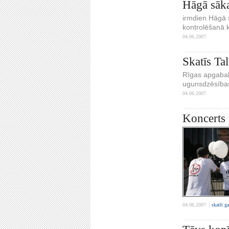
Hāgā sāka
irmdien Hāgā s
kontrolēšanā k
04.06.2007.
Skatīs Ta
Rīgas apgabalt
ugunsdzēsības
04.06.2007.
Koncerts
04.06.2007. |
skatīt g