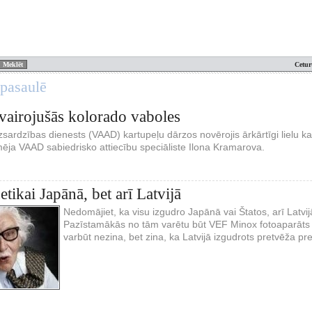
Cetur
 pasaulē
avairojušās kolorado vaboles
zsardzības dienests (VAAD) kartupeļu dārzos novērojis ārkārtīgi lielu 
rmēja VAAD sabiedrisko attiecību speciāliste Ilona Kramarova.
tikai Japānā, bet arī Latvijā
Nedomājiet, ka visu izgudro Japānā vai Štatos, arī Latvij
Pazīstamākās no tām varētu būt VEF Minox fotoaparāts
varbūt nezina, bet zina, ka Latvijā izgudrots pretvēža pr