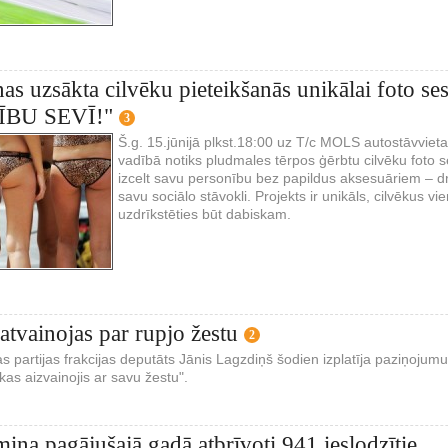
as uzsākta cilvēku pieteikšanās unikālai foto s
BU SEVĪ!"
3
Š.g. 15.jūnijā plkst.18:00 uz T/c MOLS autostāvviet
vadībā notiks pludmales tērpos ģērbtu cilvēku foto sesi
izcelt savu personību bez papildus aksesuāriem – d
savu sociālo stāvokli. Projekts ir unikāls, cilvēkus v
uzdrīkstēties būt dabiskam.
atvainojas par rupjo žestu
2
 partijas frakcijas deputāts Jānis Lagzdiņš šodien izplatīja paziņojumu
as aizvainojis ar savu žestu".
miņa pagājušajā gadā atbrīvoti 941 ieslodzītie