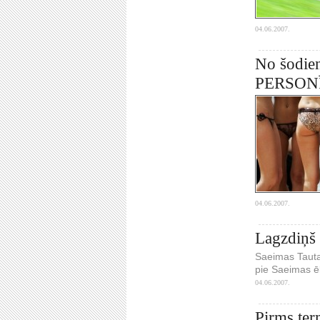
04.06.2007.
No šodien
PERSONĪ
04.06.2007.
Lagzdiņš 
Saeimas Tautas
pie Saeimas ēk
04.06.2007.
Pirms ter