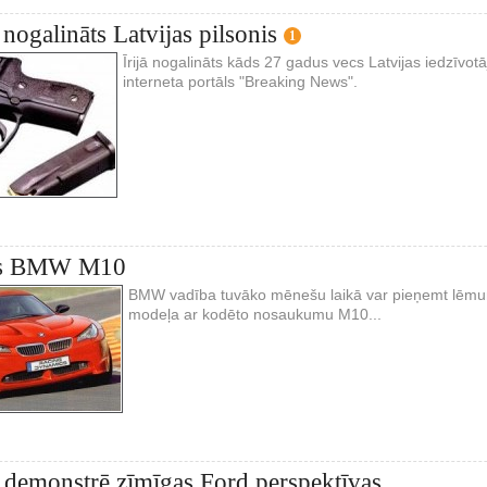
l nogalināts Latvijas pilsonis
1
Īrijā nogalināts kāds 27 gadus vecs Latvijas iedzīvotājs
interneta portāls "Breaking News".
rs BMW M10
BMW vadība tuvāko mēnešu laikā var pieņemt lēmum
modeļa ar kodēto nosaukumu M10...
 demonstrē zīmīgas Ford perspektīvas