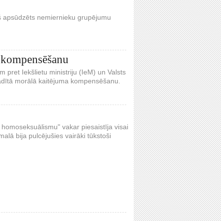
kurš apsūdzēts nemiernieku grupējumu
nu kompensēšanu
 pret Iekšlietu ministriju (IeM) un Valsts
adītā morālā kaitējuma kompensēšanu.
t homoseksuālismu" vakar piesaistīja visai
alā bija pulcējušies vairāki tūkstoši