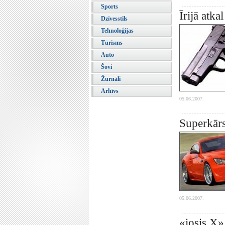
Sports
Īrijā atka
Dzīvesstils
Tehnoloģijas
Tūrisms
Auto
Šovi
Žurnāli
Arhīvs
05.06.2007.
Superkā
05.06.2007.
«iosis X»