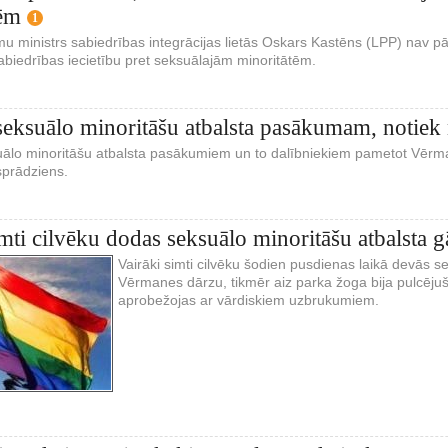
tēm
1
 ministrs sabiedrības integrācijas lietās Oskars Kastēns (LPP) nav pār
abiedrības iecietību pret seksuālajām minoritātēm.
seksuālo minoritāšu atbalsta pasākumam, notiek 
uālo minoritāšu atbalsta pasākumiem un to dalībniekiem pametot Vērma
 sprādziens.
imti cilvēku dodas seksuālo minoritāšu atbalsta g
Vairāki simti cilvēku šodien pusdienas laikā devās s
Vērmanes dārzu, tikmēr aiz parka žoga bija pulcējuš
aprobežojas ar vārdiskiem uzbrukumiem.