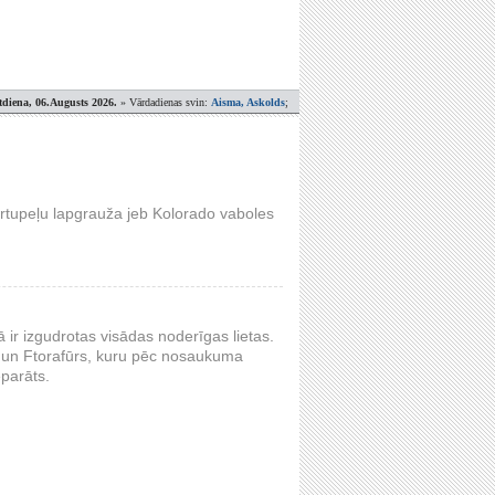
tdiena, 06.Augusts 2026.
» Vārdadienas svin:
Aisma, Askolds
;
kartupeļu lapgrauža jeb Kolorado vaboles
ā ir izgudrotas visādas noderīgas lietas.
 un Ftorafūrs, kuru pēc nosaukuma
eparāts.