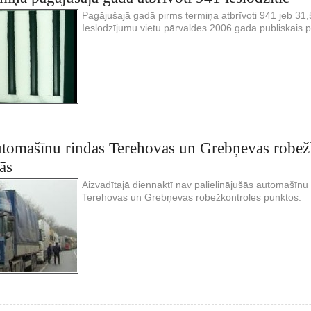
Pagājušajā gadā pirms termiņa atbrīvoti 941 jeb 31,5
Ieslodzījumu vietu pārvaldes 2006.gada publiskais p
tomašīnu rindas Terehovas un Grebņevas robež
ās
Aizvadītajā diennaktī nav palielinājušās automašīnu 
Terehovas un Grebņevas robežkontroles punktos.