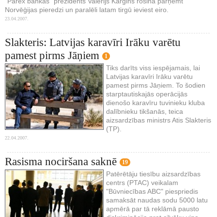
"Parex bankas" prezidents Valērijs Kargins rosina pārņemt
Norvēģijas pieredzi un paralēli latam tirgū ieviest eiro.
23.04.2007.
Slakteris: Latvijas karavīri Irāku varētu
pamest pirms Jāņiem
1
Tiks darīts viss iespējamais, lai
Latvijas karavīri Irāku varētu
pamest pirms Jāņiem. To šodien
starptautiskajās operācijās
dienošo karavīru tuvinieku kluba
dalībnieku tikšanās, teica
aizsardzības ministrs Atis Slakteris
(TP).
22.04.2007.
Rasisma nociršana saknē
19
Patērētāju tiesību aizsardzības
centrs (PTAC) veikalam
"Būvniecības ABC" piespriedis
samaksāt naudas sodu 5000 latu
apmērā par tā reklāmā pausto