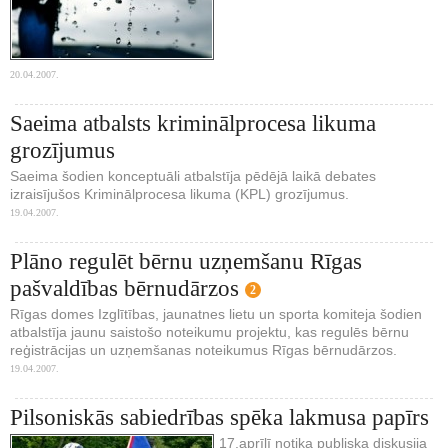
20.04.2007.
Saeima atbalsts kriminālprocesa likuma
grozījumus
Saeima šodien konceptuāli atbalstīja pēdējā laikā debates
izraisījušos Kriminālprocesa likuma (KPL) grozījumus.
19.04.2007.
Plāno regulēt bērnu uzņemšanu Rīgas
pašvaldības bērnudārzos
2
Rīgas domes Izglītības, jaunatnes lietu un sporta komiteja šodien
atbalstīja jaunu saistošo noteikumu projektu, kas regulēs bērnu
reģistrācijas un uzņemšanas noteikumus Rīgas bērnudārzos.
19.04.2007.
Pilsoniskās sabiedrības spēka lakmusa papīrs
17.aprīlī notika publiska diskusija