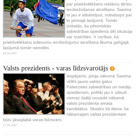
par priekšvēlēšanu reklāmu tēriņu
ierobežošanas atcelšanu. Saeima
to jau ir atbalstījusi, nobalsojot par
to pirmajā lasījumā. Tomēr
izskatās, ka pilsoniskās
sabiedrības spiediena dēļ situācija
var mainīties. Ir cerības, ka
priekšvēlēšanu izdevumu ierobežojumu atcelšana likuma galīgajā
lasījumā tomēr nenotiks.
18.04.2007.
Valsts prezidents - varas līdzsvarotājs
2
Iespējams, jūnija sākumā Saeima
vēlēs jauno valsts galvu.
Pateicoties sabiedrības un mediju
spiedienam, politiķi jau ir sākuši
vismaz daļēji nosaukt nākamā
valsts prezidenta amata
kandidātus. Skaidrs kā diena, ka
nākamajam valsts prezidentam
būtu jāsaglabā varas līdzsvars.
17.04.2007.