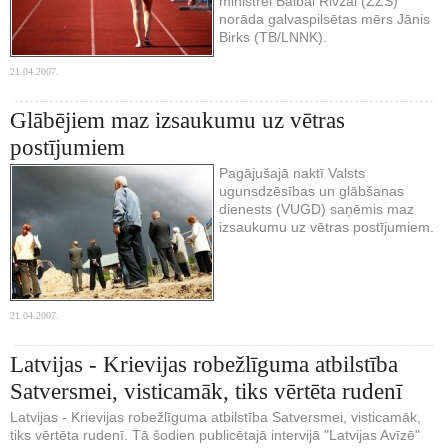
ministrei Baibai Rivžai (ZZS)
norāda galvaspilsētas mērs Jānis
Birks (TB/LNNK).
21.04.2007.
Glābējiem maz izsaukumu uz vētras
postījumiem
Pagājušajā naktī Valsts
ugunsdzēsības un glābšanas
dienests (VUGD) saņēmis maz
izsaukumu uz vētras postījumiem.
21.04.2007.
Latvijas - Krievijas robežlīguma atbilstība
Satversmei, visticamāk, tiks vērtēta rudenī
Latvijas - Krievijas robežlīguma atbilstība Satversmei, visticamāk,
tiks vērtēta rudenī. Tā šodien publicētajā intervijā "Latvijas Avīzē"