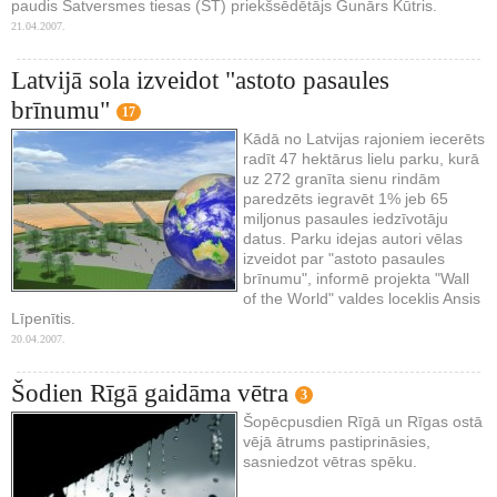
paudis Satversmes tiesas (ST) priekšsēdētājs Gunārs Kūtris.
21.04.2007.
Latvijā sola izveidot "astoto pasaules
brīnumu"
17
Kādā no Latvijas rajoniem iecerēts
radīt 47 hektārus lielu parku, kurā
uz 272 granīta sienu rindām
paredzēts iegravēt 1% jeb 65
miljonus pasaules iedzīvotāju
datus. Parku idejas autori vēlas
izveidot par "astoto pasaules
brīnumu", informē projekta "Wall
of the World" valdes loceklis Ansis
Līpenītis.
20.04.2007.
Šodien Rīgā gaidāma vētra
3
Šopēcpusdien Rīgā un Rīgas ostā
vējā ātrums pastiprināsies,
sasniedzot vētras spēku.