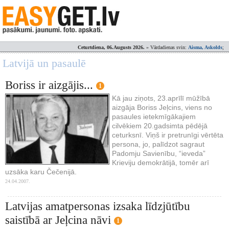
Ceturtdiena, 06.Augusts 2026.
» Vārdadienas svin:
Aisma, Askolds
;
Latvijā un pasaulē
Boriss ir aizgājis...
1
Kā jau ziņots, 23.aprīlī mūžībā
aizgāja Boriss Jeļcins, viens no
pasaules ietekmīgākajiem
cilvēkiem 20.gadsimta pēdējā
ceturksnī. Viņš ir pretrunīgi vērtēta
persona, jo, palīdzot sagraut
Padomju Savienību, “ieveda”
Krieviju demokrātijā, tomēr arī
uzsāka karu Čečenijā.
24.04.2007.
Latvijas amatpersonas izsaka līdzjūtību
saistībā ar Jeļcina nāvi
1