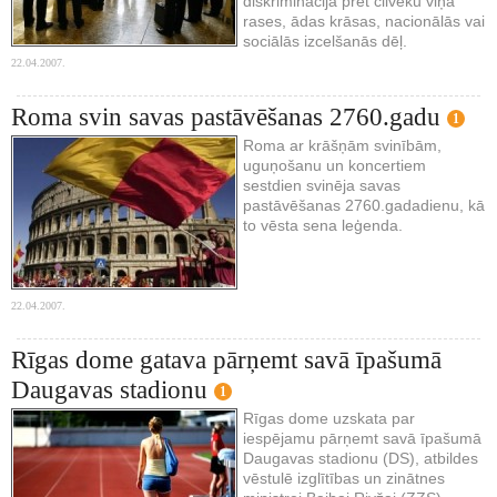
diskriminācija pret cilvēku viņa
rases, ādas krāsas, nacionālās vai
sociālās izcelšanās dēļ.
22.04.2007.
Roma svin savas pastāvēšanas 2760.gadu
1
Roma ar krāšņām svinībām,
uguņošanu un koncertiem
sestdien svinēja savas
pastāvēšanas 2760.gadadienu, kā
to vēsta sena leģenda.
22.04.2007.
Rīgas dome gatava pārņemt savā īpašumā
Daugavas stadionu
1
Rīgas dome uzskata par
iespējamu pārņemt savā īpašumā
Daugavas stadionu (DS), atbildes
vēstulē izglītības un zinātnes