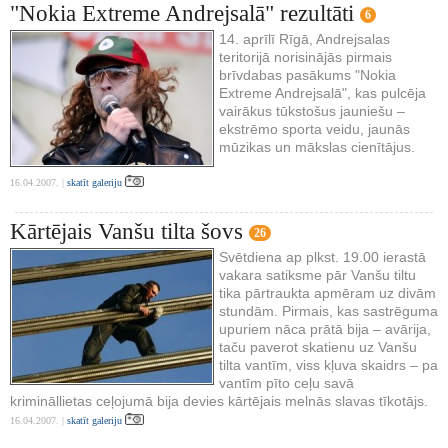
"Nokia Extreme Andrejsalā" rezultāti
6
14. aprīlī Rīgā, Andrejsalas
teritorijā norisinājās pirmais
brīvdabas pasākums "Nokia
Extreme Andrejsalā", kas pulcēja
vairākus tūkstošus jauniešu –
ekstrēmo sporta veidu, jaunās
mūzikas un mākslas cienītājus.
16.04.2007. |
skatīt galeriju
Kārtējais Vanšu tilta šovs
26
Svētdiena ap plkst. 19.00 ierastā
vakara satiksme pār Vanšu tiltu
tika pārtraukta apmēram uz divām
stundām. Pirmais, kas sastrēguma
upuriem nāca prātā bija – avārija,
taču paverot skatienu uz Vanšu
tilta vantīm, viss kļuva skaidrs – pa
vantīm pīto ceļu savā
krimināllietas ceļojumā bija devies kārtējais melnās slavas tīkotājs.
16.04.2007. |
skatīt galeriju