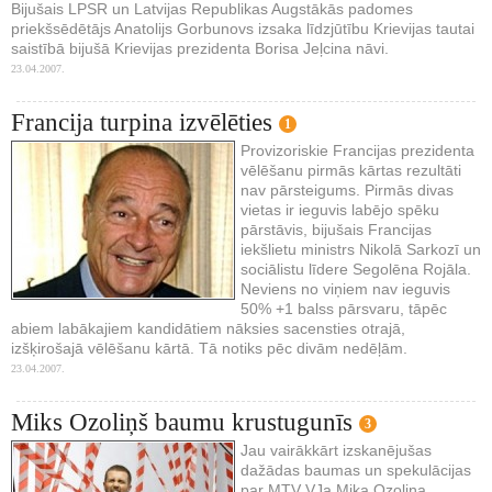
Bijušais LPSR un Latvijas Republikas Augstākās padomes
priekšsēdētājs Anatolijs Gorbunovs izsaka līdzjūtību Krievijas tautai
saistībā bijušā Krievijas prezidenta Borisa Jeļcina nāvi.
23.04.2007.
Francija turpina izvēlēties
1
Provizoriskie Francijas prezidenta
vēlēšanu pirmās kārtas rezultāti
nav pārsteigums. Pirmās divas
vietas ir ieguvis labējo spēku
pārstāvis, bijušais Francijas
iekšlietu ministrs Nikolā Sarkozī un
sociālistu līdere Segolēna Rojāla.
Neviens no viņiem nav ieguvis
50% +1 balss pārsvaru, tāpēc
abiem labākajiem kandidātiem nāksies sacensties otrajā,
izšķirošajā vēlēšanu kārtā. Tā notiks pēc divām nedēļām.
23.04.2007.
Miks Ozoliņš baumu krustugunīs
3
Jau vairākkārt izskanējušas
dažādas baumas un spekulācijas
par MTV VJa Mika Ozoliņa