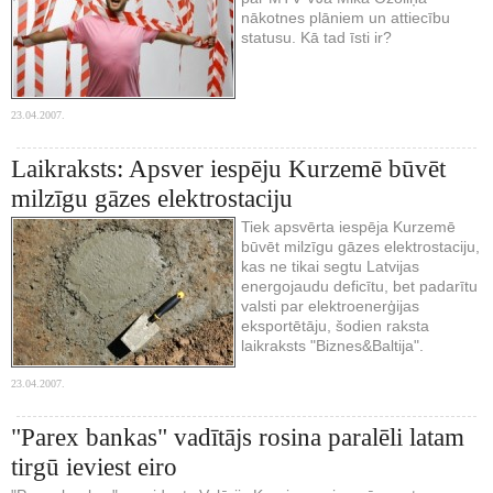
nākotnes plāniem un attiecību
statusu. Kā tad īsti ir?
23.04.2007.
Laikraksts: Apsver iespēju Kurzemē būvēt
milzīgu gāzes elektrostaciju
Tiek apsvērta iespēja Kurzemē
būvēt milzīgu gāzes elektrostaciju,
kas ne tikai segtu Latvijas
energojaudu deficītu, bet padarītu
valsti par elektroenerģijas
eksportētāju, šodien raksta
laikraksts "Biznes&Baltija".
23.04.2007.
"Parex bankas" vadītājs rosina paralēli latam
tirgū ieviest eiro