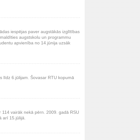
ādas iespējas paver augstākās izglītības
apmaldīties augstskolu un programmu
udentu apvienība no 14.jūnija uzsāk
lgs līdz 6.jūlijam. Šovasar RTU kopumā
ar 114 vairāk nekā pērn. 2009. gadā RSU
arī 15.jūlijā.