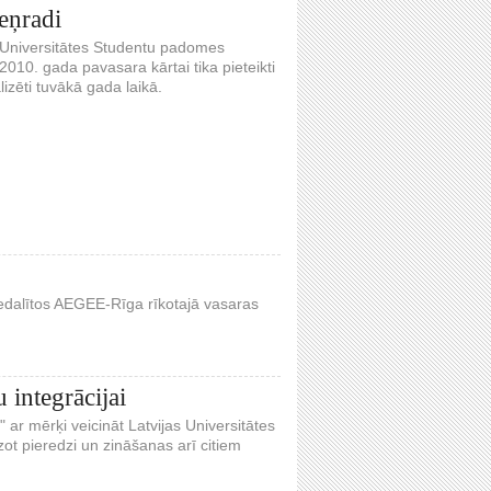
eņradi
s Universitātes Studentu padomes
2010. gada pavasara kārtai tika pieteikti
lizēti tuvākā gada laikā.
 piedalītos AEGEE-Rīga rīkotajā vasaras
 integrācijai
 ar mērķi veicināt Latvijas Universitātes
zot pieredzi un zināšanas arī citiem