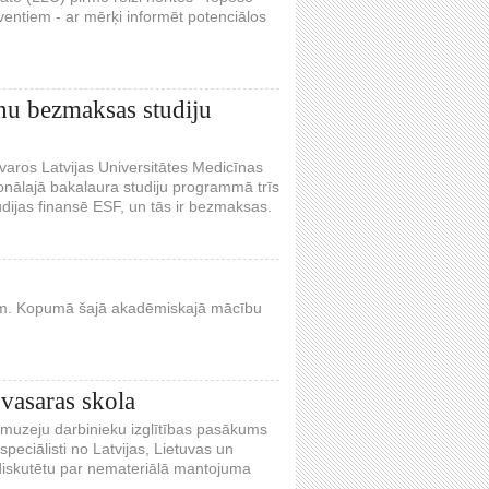
ventiem - ar mērķi informēt potenciālos
nu bezmaksas studiju
tvaros Latvijas Universitātes Medicīnas
nālajā bakalaura studiju programmā trīs
dijas finansē ESF, un tās ir bezmaksas.
ūlijam. Kopumā šajā akadēmiskajā mācību
 vasaras skola
s muzeju darbinieku izglītības pasākums
speciālisti no Latvijas, Lietuvas un
 diskutētu par nemateriālā mantojuma