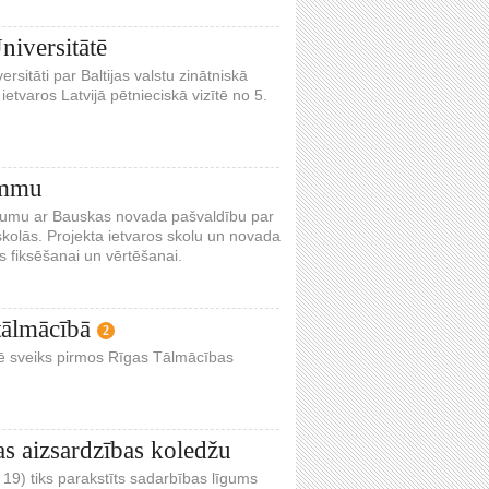
niversitātē
rsitāti par Baltijas valstu zinātniskā
etvaros Latvijā pētnieciskā vizītē no 5.
ammu
 līgumu ar Bauskas novada pašvaldību par
kolās. Projekta ietvaros skolu un novada
s fiksēšanai un vērtēšanai.
 tālmācībā
2
enē sveiks pirmos Rīgas Tālmācības
jas aizsardzības koledžu
. 19) tiks parakstīts sadarbības līgums