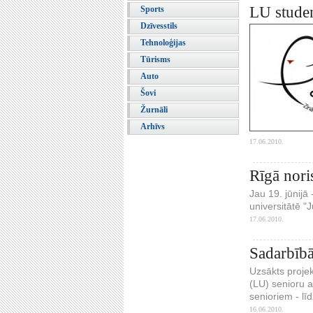
LU studen
Sports
Dzīvesstils
Tehnoloģijas
Tūrisms
Auto
Šovi
Žurnāli
Arhīvs
17.06.2010.
Rīgā noris
Jau 19. jūnijā
universitātē "
17.06.2010.
Sadarbībā
Uzsākts projek
(LU) senioru a
senioriem - lī
16.06.2010.