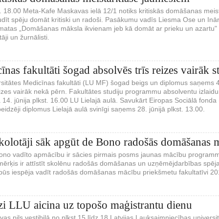
st. 18.00 Meta-Kafe Maskavas ielā 12/1 notiks kritiskās domāšanas meis
udīt spēju domāt kritiski un radoši. Pasākumu vadīs Liesma Ose un Inā
atas „Domāšanas māksla ikvienam jeb kā domāt ar prieku un azartu" aut
āji un žurnālisti.
nas fakultāti šogad absolvēs trīs reizes vairāk s
rsitātes Medicīnas fakultāti (LU MF) šogad beigs un diplomus saņems 4
eizes vairāk nekā pērn. Fakultātes studiju programmu absolventu izlai
 14. jūnija plkst. 16.00 LU Lielajā aulā. Savukārt Eiropas Sociālā fond
dzēji diplomus Lielajā aulā svinīgi saņems 28. jūnijā plkst. 13.00.
skolotāji sāk apgūt de Bono radošās domāšanas 
Bono vadīto apmācību ir sācies pirmais posms jaunas mācību programm
rķis ir attīstīt skolēnu radošās domāšanas un uzņēmējdarbības spējas
s būs iespēja vadīt radošās domāšanas mācību priekšmetu fakultatīvi 2
zi LLU aicina uz topošo maģistrantu dienu
avas pils vestibilā no plkst.15 līdz 18 Latvijas Lauksaimniecības universi