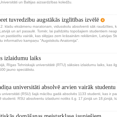
Universitāti un Baltijas aizsardzības koledžu.
ret tuvredzību augstākās izglītības izvēlē
4
12. klašu eksāmenu maratonam, vidusskolu absolventi sāk raudzīties, k
Latvijā un arī pasaulē. Tomēr, lai palīdzētu topošajiem studentiem ne
un pastāstītu vairāk, kas slēpjas zem krāsainām reklāmām, Latvijas St
tu informatīvo kampaņu "Augstskolu Anatomija".
 izlaidumu laiks
nijā, Rīgas Tehniskajā universitātē (RTU) sāksies izlaidumu laiks, kas i
00 jauno speciālistu.
adiņa universitāti absolvē arvien vairāk studentu
 universitāti (RSU) šajā mācību gadā absolvēs 1133 studenti, kas ir p
studenti. RSU absolventu izlaidumi notiks š.g. 17.jūnijā un 18.jūnijā, kā 
itiskās domāšanas meistarklase jauniešiem