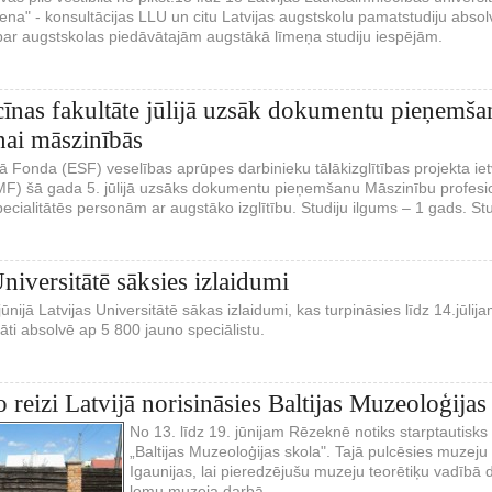
ena" - konsultācijas LLU un citu Latvijas augstskolu pamatstudiju absol
par augstskolas piedāvātajām augstākā līmeņa studiju iespējām.
nas fakultāte jūlijā uzsāk dokumentu pieņemša
nai māszinībās
ā Fonda (ESF) veselības aprūpes darbinieku tālākizglītības projekta ie
 MF) šā gada 5. jūlijā uzsāks dokumentu pieņemšanu Māszinību profesio
ialitātēs personām ar augstāko izglītību. Studiju ilgums – 1 gads. Stu
niversitātē sāksies izlaidumi
 jūnijā Latvijas Universitātē sākas izlaidumi, kas turpināsies līdz 14.j
āti absolvē ap 5 800 jauno speciālistu.
o reizi Latvijā norisināsies Baltijas Muzeoloģijas
No 13. līdz 19. jūnijam Rēzeknē notiks starptautisk
„Baltijas Muzeoloģijas skola". Tajā pulcēsies muzeju 
Igaunijas, lai pieredzējušu muzeju teorētiķu vadībā
lomu muzeja darbā.