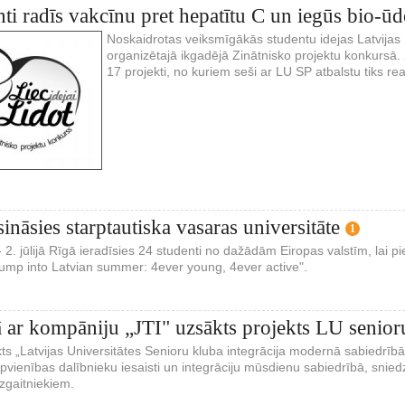
ti radīs vakcīnu pret hepatītu C un iegūs bio-ūd
Noskaidrotas veiksmīgākās studentu idejas Latvija
organizētajā ikgadējā Zinātnisko projektu konkursā. 
17 projekti, no kuriem seši ar LU SP atbalstu tiks rea
ināsies starptautiska vasaras universitāte
1
 - 2. jūlijā Rīgā ieradīsies 24 studenti no dažādām Eiropas valstīm, lai
Jump into Latvian summer: 4ever young, 4ever active".
 ar kompāniju „JTI" uzsākts projekts LU senioru
ts „Latvijas Universitātes Senioru kluba integrācija modernā sabiedrībā"
pvienības dalībnieku iesaisti un integrāciju mūsdienu sabiedrībā, snied
dzgaitniekiem.