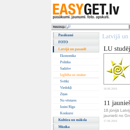
Meklētājs:
Latvijā un 
Pasākumi
FOTO
LU studēj
Latvijā un pasaulē
Ekonomika
Politika
Sadzīve
Izglītība un zinātne
Svētki
Viedokļi
18.06.2010.
Ziņas
No vēstures
11 jaunie
Izzini Rīgu
18.jūnijā Latv
Konkursi
jaunieši no Gr
Kultūra un māksla
17.06.2010.
Mūzika