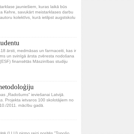
tarklase jauniešiem, kuras laikā būs
ra Kehre, savukārt meistarklases darbu
oru kolektīvs, kurā ietilpst augstskolu
tudentu
18 ārsti, medmāsas un farmaceiti, kas ir
dums un svinīgā ārsta zvēresta nodošana
a (ESF) finansētās Māszinības studiju
metodoloģiju
as „Radošums" ieviešanai Latvijā.
. Projekta ietvaros 100 skolotājiem no
010./2011. mācību gadā.
tātē (LLU) pirmo reizi noritēs "Topošo