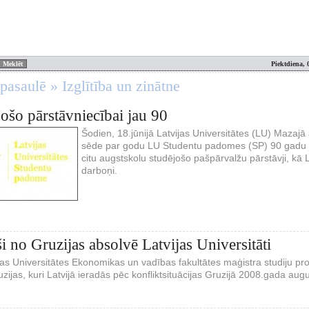
Piektdiena, 
pasaulē » Izglītība un zinātne
ošo pārstāvniecībai jau 90
Šodien, 18.jūnijā Latvijas Universitātes (LU) Mazajā 
sēde par godu LU Studentu padomes (SP) 90 gadu jub
citu augstskolu studējošo pašpārvalžu pārstāvji, kā 
darboņi.
ši no Gruzijas absolvē Latvijas Universitāti
ijas Universitātes Ekonomikas un vadības fakultātes maģistra studiju p
uzijas, kuri Latvijā ieradās pēc konfliktsituācijas Gruzijā 2008.gada aug