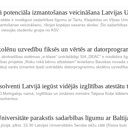
ā potenciāla izmantošanas veicināšana Latvijas U
rsitāte ir noslēgusi sadarbības līgumu ar Tartu, Klaipēdas un Viļņas Unive
antošanas veicināšanu, rīkojot kopējas vasaras skolas. Šīs sadarbības i
m viesojās studentu grupa no ASV.
olēnu uzvedību fiksēs un vērtēs ar datorprogr
ās skolvadības sistēmas „e-klase" izstrādātājs SIA „DEAC" ir noslēdzis
dības projekta „Roku rokā bērnu atbalstam" ieviešanu Bauskas novada s
rstāvji varēs izmantot īpaši izstrādātu datorprogrammu skolēnu uzvedība
olventi Latvijā iegūst vidējās izglītības atestātu
00 Melngalvju namā, Izglītības un zinātnes ministre Tatjana Koķe klāti
bsolventus.
Universitāte parakstīs sadarbības līgumu ar Balti
.jūnijā, plkst. 15.30 Latvijas Universitātes Senāta sēžu zālē (Raiņa bulv