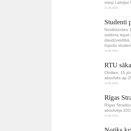
starp Latvijas 
15.06.2010.
Studenti p
Noslēdzoties 
sistēma tepat 
daudzveidībā, 
topošo studen
14.06.2010.
RTU sākas
Otrdien, 15.jū
absolvēs ap 25
14.06.2010.
Rīgas Str
Rīgas Stradiņa
absolvēja 1019 
14.06.2010.
Notiks kr