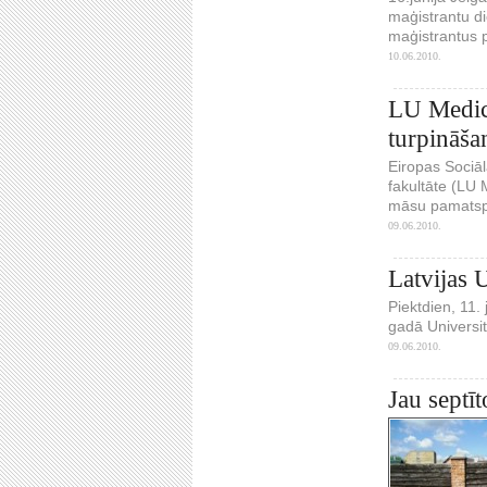
maģistrantu di
maģistrantus 
10.06.2010.
LU Medicī
turpināša
Eiropas Sociāl
fakultāte (LU
māsu pamatspec
09.06.2010.
Latvijas U
Piektdien, 11.
gadā Universit
09.06.2010.
Jau septīt