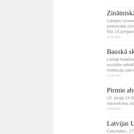
Zinātnisk
Latvijas Unive
potenciāla izm
līdz 14.jūnija
16.06.2010.
Bauskā sk
Latvijā lielāk
sociālās atbil
institūciju pā
15.06.2010.
Pirmie abs
19. jūnijā 14:
vidusskolas a
15.06.2010.
Latvijas 
Ceturtdien, 17