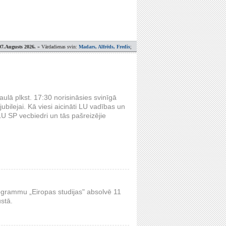
07.Augusts 2026.
» Vārdadienas svin:
Madars, Alfrēds, Fredis
;
aulā plkst. 17:30 norisināsies svinīgā
ilejai. Kā viesi aicināti LU vadības un
LU SP vecbiedri un tās pašreizējie
rogrammu „Eiropas studijas" absolvē 11
ustā.