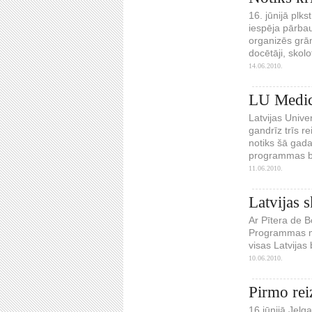
16. jūnijā plk
iespēja pārba
organizēs grām
docētāji, skolot
14.06.2010.
LU Medicī
Latvijas Unive
gandrīz trīs r
notiks šā gada
programmas bei
11.06.2010.
Latvijas 
Ar Pītera de 
Programmas mē
visas Latvija
10.06.2010.
Pirmo rei
16.jūnijā Jelg