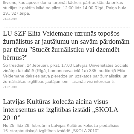
Ikviens, kas apsver domu turpināt kādreiz pārtrauktās datorikas
studijas ir gaidīts laikā no plkst. 12:00 līdz 14:00 Rīgā, Raiņa bulv.
19., 327.telpā.
24.02.2010.
LU SZF Elita Veidemane uzrunās topošos
žurnālistus ar jautājumu un savām pārdomām
par tēmu "Studēt žurnālistiku vai dzemdēt
bērnus?"
Šo trešdien, 24.februārī, plkst. 17.00 Latvijas Universitātes Sociālo
zinātņu fakultātē (Rīgā, Lomonosova ielā 1a) 335. auditorijā Elita
Veidemane dalīsies savā pieredzē un uzskatos par žurnālistiku un
žurnālistikas izglītības jautājumiem - aicināti visi interesenti.
24.02.2010.
Latvijas Kultūras koledža aicina visus
interesentus uz izglītības izstādi „SKOLA
2010”
No 25. līdz 28. februārim Latvijas Kultūras koledža piedalīsies
16. starptautiskajā izglītības izstādē „SKOLA 2010”.