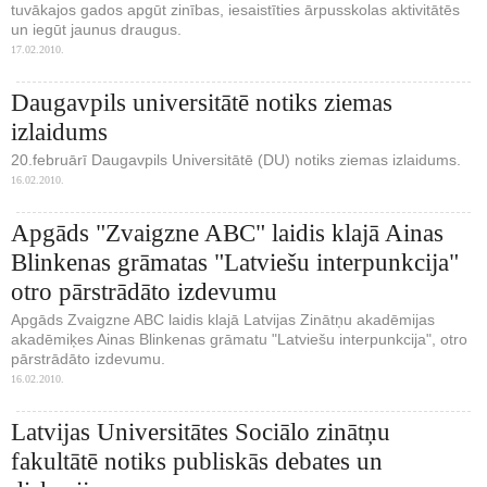
tuvākajos gados apgūt zinības, iesaistīties ārpusskolas aktivitātēs
un iegūt jaunus draugus.
17.02.2010.
Daugavpils universitātē notiks ziemas
izlaidums
20.februārī Daugavpils Universitātē (DU) notiks ziemas izlaidums.
16.02.2010.
Apgāds "Zvaigzne ABC" laidis klajā Ainas
Blinkenas grāmatas "Latviešu interpunkcija"
otro pārstrādāto izdevumu
Apgāds Zvaigzne ABC laidis klajā Latvijas Zinātņu akadēmijas
akadēmiķes Ainas Blinkenas grāmatu "Latviešu interpunkcija", otro
pārstrādāto izdevumu.
16.02.2010.
Latvijas Universitātes Sociālo zinātņu
fakultātē notiks publiskās debates un