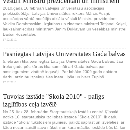
vēstuli Ministru prezidentam un ministriem
2010.gada 16.februārī Latvijas Universitāšu asociācijas
priekšsēdētājs, Latvijas Universitātes rektors Mārcis Auzņš
asociācijas vārdā nosūtījis atklātu vēstuli Ministru prezidentam
Valdim Dombrovskim, izglītības un zinātnes ministrei Tatjanai Koķei,
lauksaimniecības ministram Jānim Dūklavam un veselības ministrei
Baibai Rozentālei.
17.02.2010.
Pasniegtas Latvijas Universitātes Gada balvas
5.februārī tika pasniegtas Latvijas Universitātes Gada balvas. Jau
trešo gadu pēc kārtas tika sumināti arī Gada balvas par
sasniegumiem zinātnē ieguvēji. Par labāko 2009.gada doktora
darbu atzinību izpelnījušies Ineta Lipša un Ivars Zupiņš.
17.02.2010.
Tuvojas izstāde "Skola 2010" - palīgs
izglītības ceļa izvēlē
No 25. līdz 28. februārim Starptautiskajā izstāžu centrā Ķīpsalā
notiks 16. starptautiskā izglītības izstāde “Skola 2010”. Ik gadu
izstāde “Skola” tūkstošiem jauniešu palīdz saprast un izvēlēties, ar
kādu nozari saistīt savu nākotni un kura mācību iestāde būs tā, kur