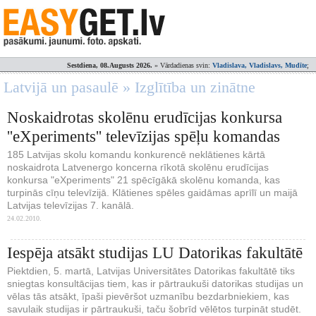
Sestdiena, 08.Augusts 2026.
» Vārdadienas svin:
Vladislava, Vladislavs, Mudīte
;
Latvijā un pasaulē » Izglītība un zinātne
Noskaidrotas skolēnu erudīcijas konkursa
''eXperiments'' televīzijas spēļu komandas
185 Latvijas skolu komandu konkurencē neklātienes kārtā
noskaidrota Latvenergo koncerna rīkotā skolēnu erudīcijas
konkursa "eXperiments" 21 spēcīgākā skolēnu komanda, kas
turpinās cīņu televīzijā. Klātienes spēles gaidāmas aprīlī un maijā
Latvijas televīzijas 7. kanālā.
24.02.2010.
Iespēja atsākt studijas LU Datorikas fakultātē
Piektdien, 5. martā, Latvijas Universitātes Datorikas fakultātē tiks
sniegtas konsultācijas tiem, kas ir pārtraukuši datorikas studijas un
vēlas tās atsākt, īpaši pievēršot uzmanību bezdarbniekiem, kas
savulaik studijas ir pārtraukuši, taču šobrīd vēlētos turpināt studēt.