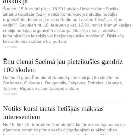
diskusija
Šodien, 15.februārī plkst. 18.30 Latvijas Universitātes Sociālo
zinātņu fakultātē (SZF) notiks Komunikācijas studiju nodaļas
organizētās debates „Latvijas Radio un Latvijas Televīzija: Quo
vadis?”. Savukārt rīt, 16. februārī plkst. 16.00, notiks Komunikācijas
studiju nodaļas organizētā diskusija „Sociālie mediji: efektīvs
komunikācijas līdzeklis vai bezjēdzīga laika nosišana”. Diskusija
tiešraidē būs skatāma LU portālā.
15.02.2010.
Ēnu dienai Saeimā jau pieteikušies gandrīz
100 skolēni
Dalību šī gada Ēnu dienā Saeimā pieteikuši jau 95 skolēni no
Smiltenes, Gulbenes, Daugavpils, Jelgavas, Dobeles, Liepājas,
Talsiem, Rīgas un citām Latvijas vietām.
12.02.2010.
Notiks kursi tautas lietišķās mākslas
interesentiem
No 15. līdz 19. februārim Nemateriālā kultūras mantojuma valsts
aģentūra organizē pirmo sesiju divgadīgajiem tālākizglītības