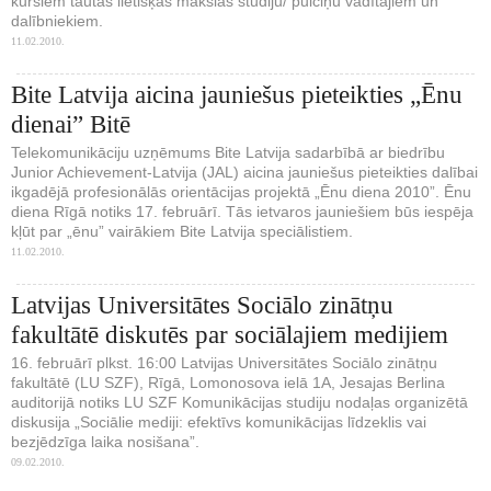
kursiem tautas lietišķās mākslas studiju/ pulciņu vadītājiem un
dalībniekiem.
11.02.2010.
Bite Latvija aicina jauniešus pieteikties „Ēnu
dienai” Bitē
Telekomunikāciju uzņēmums Bite Latvija sadarbībā ar biedrību
Junior Achievement-Latvija (JAL) aicina jauniešus pieteikties dalībai
ikgadējā profesionālās orientācijas projektā „Ēnu diena 2010”. Ēnu
diena Rīgā notiks 17. februārī. Tās ietvaros jauniešiem būs iespēja
kļūt par „ēnu” vairākiem Bite Latvija speciālistiem.
11.02.2010.
Latvijas Universitātes Sociālo zinātņu
fakultātē diskutēs par sociālajiem medijiem
16. februārī plkst. 16:00 Latvijas Universitātes Sociālo zinātņu
fakultātē (LU SZF), Rīgā, Lomonosova ielā 1A, Jesajas Berlina
auditorijā notiks LU SZF Komunikācijas studiju nodaļas organizētā
diskusija „Sociālie mediji: efektīvs komunikācijas līdzeklis vai
bezjēdzīga laika nosišana”.
09.02.2010.