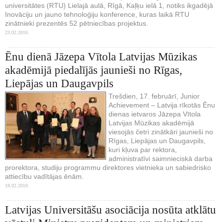
universitātes (RTU) Lielajā aulā, Rīgā, Kaļķu ielā 1, notiks ikgadējā
Inovāciju un jauno tehnoloģiju konference, kuras laikā RTU
zinātnieki prezentēs 52 pētniecības projektus.
23.02.2010.
Ēnu dienā Jāzepa Vītola Latvijas Mūzikas
akadēmijā piedalījās jaunieši no Rīgas,
Liepājas un Daugavpils
Trešdien, 17. februārī, Junior
Achievement – Latvija rīkotās Ēnu
dienas ietvaros Jāzepa Vītola
Latvijas Mūzikas akadēmijā
viesojās četri zinātkāri jaunieši no
Rīgas, Liepājas un Daugavpils,
kuri kļuva par rektora,
administratīvi saimnieciskā darba
prorektora, studiju programmu direktores vietnieka un sabiedrisko
attiecību vadītājas ēnām.
18.02.2010.
Latvijas Universitāšu asociācija nosūta atklātu