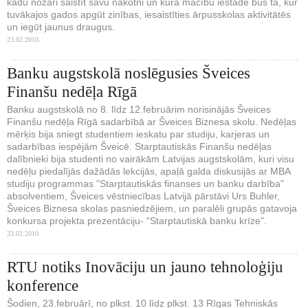
kādu nozari saistīt savu nākotni un kura mācību iestāde būs tā, kur
tuvākajos gados apgūt zinības, iesaistīties ārpusskolas aktivitātēs
un iegūt jaunus draugus.
23.02.2010.
Banku augstskolā noslēgusies Šveices
Finanšu nedēļa Rīgā
Banku augstskolā no 8. līdz 12.februārim norisinājās Šveices
Finanšu nedēļa Rīgā sadarbībā ar Šveices Biznesa skolu. Nedēļas
mērķis bija sniegt studentiem ieskatu par studiju, karjeras un
sadarbības iespējām Šveicē. Starptautiskās Finanšu nedēļas
dalībnieki bija studenti no vairākām Latvijas augstskolām, kuri visu
nedēļu piedalījās dažādās lekcijās, apaļā galda diskusijās ar MBA
studiju programmas "Starptautiskās finanses un banku darbība"
absolventiem, Šveices vēstniecības Latvijā pārstāvi Urs Buhler,
Šveices Biznesa skolas pasniedzējiem, un paralēli grupās gatavoja
konkursa projekta prezentāciju- "Starptautiskā banku krīze".
23.02.2010.
RTU notiks Inovāciju un jauno tehnoloģiju
konference
Šodien, 23.februārī, no plkst. 10 līdz plkst. 13 Rīgas Tehniskās