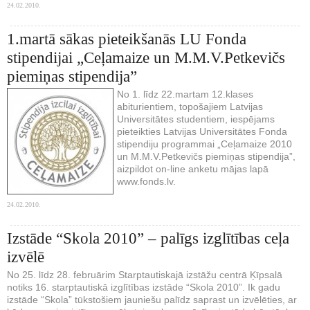
24.02.2010.
1.martā sākas pieteikšanās LU Fonda
stipendijai „Ceļamaize un M.M.V.Petkevičs
piemiņas stipendija”
No 1. līdz 22.martam 12.klases
abiturientiem, topošajiem Latvijas
Universitātes studentiem, iespējams
pieteikties Latvijas Universitātes Fonda
stipendiju programmai „Ceļamaize 2010
un M.M.V.Petkevičs piemiņas stipendija”,
aizpildot on-line anketu mājas lapā
www.fonds.lv.
24.02.2010.
Izstāde “Skola 2010” – palīgs izglītības ceļa
izvēlē
No 25. līdz 28. februārim Starptautiskajā izstāžu centrā Ķīpsalā
notiks 16. starptautiskā izglītības izstāde “Skola 2010”. Ik gadu
izstāde “Skola” tūkstošiem jauniešu palīdz saprast un izvēlēties, ar