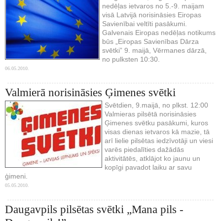
nedēļas ietvaros no 5.-9. maijam
visā Latvijā norisināsies Eiropas
Savienībai veltīti pasākumi.
Galvenais Eiropas nedēļas notikums
būs „Eiropas Savienības Dārza
svētki” 9. maijā, Vērmanes dārzā,
no pulksten 10:30.
06.05.2010.
Valmierā norisināsies Ģimenes svētki
Svētdien, 9.maijā, no plkst. 12:00
Valmieras pilsētā norisināsies
Ģimenes svētku pasākumi, kuros
visas dienas ietvaros kā mazie, tā
arī lielie pilsētas iedzīvotāji un viesi
varēs piedalīties dažādās
aktivitātēs, atklājot ko jaunu un
kopīgi pavadot laiku ar savu
ģimeni.
05.05.2010.
Daugavpils pilsētas svētki „Mana pils -