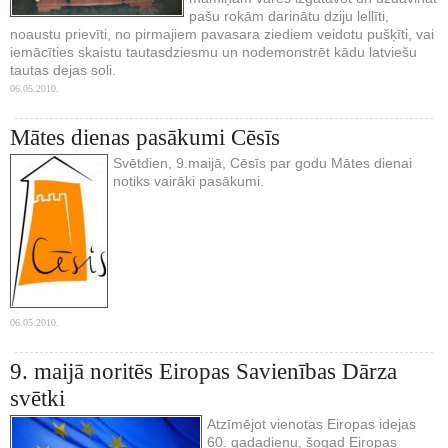
pašu rokām darinātu dziju lellīti,
noaustu prievīti, no pirmajiem pavasara ziediem veidotu pušķīti, vai
iemācīties skaistu tautasdziesmu un nodemonstrēt kādu latviešu
tautas dejas soli.
06.05.2010.
Mātes dienas pasākumi Cēsīs
Svētdien, 9.maijā, Cēsīs par godu Mātes dienai
notiks vairāki pasākumi.
06.05.2010.
9. maijā noritēs Eiropas Savienības Dārza
svētki
Atzīmējot vienotas Eiropas idejas
60. gadadienu, šogad Eiropas