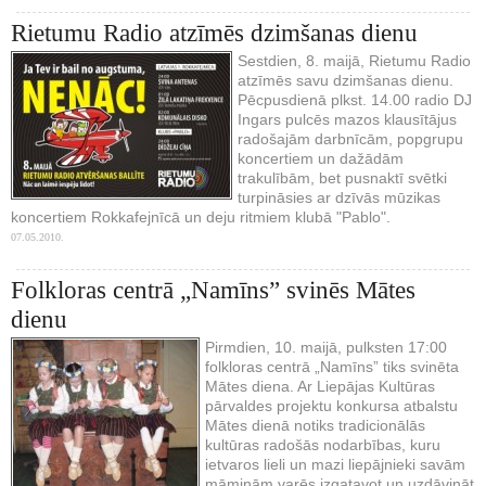
Rietumu Radio atzīmēs dzimšanas dienu
Sestdien, 8. maijā, Rietumu Radio
atzīmēs savu dzimšanas dienu.
Pēcpusdienā plkst. 14.00 radio DJ
Ingars pulcēs mazos klausītājus
radošajām darbnīcām, popgrupu
koncertiem un dažādām
trakulībām, bet pusnaktī svētki
turpināsies ar dzīvās mūzikas
koncertiem Rokkafejnīcā un deju ritmiem klubā "Pablo".
07.05.2010.
Folkloras centrā „Namīns” svinēs Mātes
dienu
Pirmdien, 10. maijā, pulksten 17:00
folkloras centrā „Namīns” tiks svinēta
Mātes diena. Ar Liepājas Kultūras
pārvaldes projektu konkursa atbalstu
Mātes dienā notiks tradicionālās
kultūras radošās nodarbības, kuru
ietvaros lieli un mazi liepājnieki savām
māmiņām varēs izgatavot un uzdāvināt