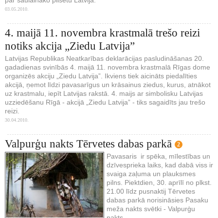
03.05.2010.
4. maijā 11. novembra krastmalā trešo reizi
notiks akcija „Ziedu Latvija”
Latvijas Republikas Neatkarības deklarācijas pasludināšanas 20.
gadadienas svinībās 4. maijā 11. novembra krastmalā Rīgas dome
organizēs akciju „Ziedu Latvija”. Ikviens tiek aicināts piedalīties
akcijā, ņemot līdzi pavasarīgus un krāsainus ziedus, kurus, atnākot
uz krastmalu, iepīt Latvijas rakstā. 4. maijs ar simbolisku Latvijas
uzziedēšanu Rīgā - akcijā „Ziedu Latvija” - tiks sagaidīts jau trešo
reizi.
30.04.2010.
Valpurģu nakts Tērvetes dabas parkā
2
Pavasaris ir spēka, mīlestības un
dzīvesprieka laiks, kad dabā viss ir
svaiga zaļuma un plauksmes
pilns. Piektdien, 30. aprīlī no plkst.
21.00 līdz pusnaktij Tērvetes
dabas parkā norisināsies Pasaku
meža nakts svētki - Valpurģu
nakts.