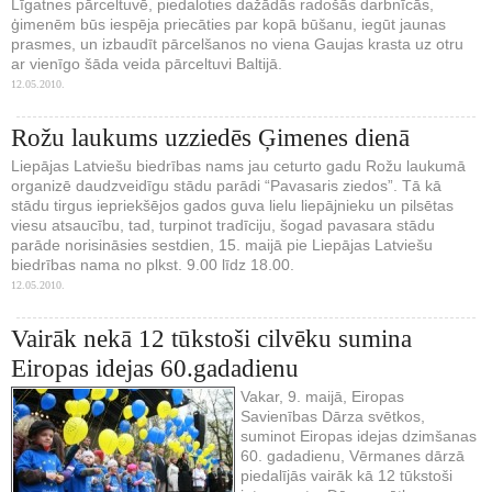
Līgatnes pārceltuvē, piedaloties dažādās radošās darbnīcās,
ģimenēm būs iespēja priecāties par kopā būšanu, iegūt jaunas
prasmes, un izbaudīt pārcelšanos no viena Gaujas krasta uz otru
ar vienīgo šāda veida pārceltuvi Baltijā.
12.05.2010.
Rožu laukums uzziedēs Ģimenes dienā
Liepājas Latviešu biedrības nams jau ceturto gadu Rožu laukumā
organizē daudzveidīgu stādu parādi “Pavasaris ziedos”. Tā kā
stādu tirgus iepriekšējos gados guva lielu liepājnieku un pilsētas
viesu atsaucību, tad, turpinot tradīciju, šogad pavasara stādu
parāde norisināsies sestdien, 15. maijā pie Liepājas Latviešu
biedrības nama no plkst. 9.00 līdz 18.00.
12.05.2010.
Vairāk nekā 12 tūkstoši cilvēku sumina
Eiropas idejas 60.gadadienu
Vakar, 9. maijā, Eiropas
Savienības Dārza svētkos,
suminot Eiropas idejas dzimšanas
60. gadadienu, Vērmanes dārzā
piedalījās vairāk kā 12 tūkstoši