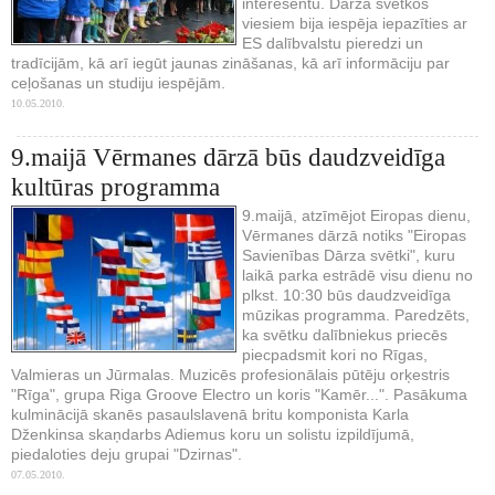
interesentu. Dārza svētkos
viesiem bija iespēja iepazīties ar
ES dalībvalstu pieredzi un
tradīcijām, kā arī iegūt jaunas zināšanas, kā arī informāciju par
ceļošanas un studiju iespējām.
10.05.2010.
9.maijā Vērmanes dārzā būs daudzveidīga
kultūras programma
9.maijā, atzīmējot Eiropas dienu,
Vērmanes dārzā notiks "Eiropas
Savienības Dārza svētki", kuru
laikā parka estrādē visu dienu no
plkst. 10:30 būs daudzveidīga
mūzikas programma. Paredzēts,
ka svētku dalībniekus priecēs
piecpadsmit kori no Rīgas,
Valmieras un Jūrmalas. Muzicēs profesionālais pūtēju orķestris
"Rīga", grupa Riga Groove Electro un koris "Kamēr...". Pasākuma
kulminācijā skanēs pasaulslavenā britu komponista Karla
Dženkinsa skaņdarbs Adiemus koru un solistu izpildījumā,
piedaloties deju grupai "Dzirnas".
07.05.2010.