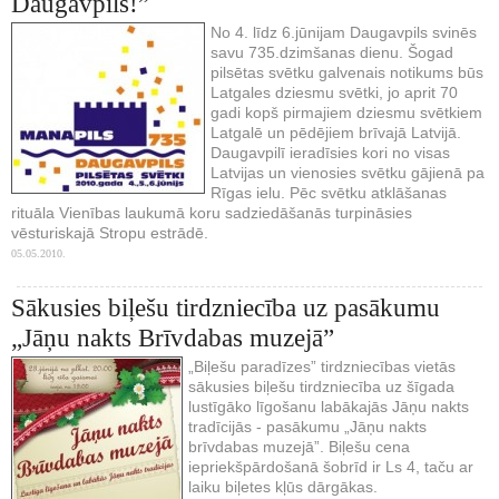
Daugavpils!”
No 4. līdz 6.jūnijam Daugavpils svinēs
savu 735.dzimšanas dienu. Šogad
pilsētas svētku galvenais notikums būs
Latgales dziesmu svētki, jo aprit 70
gadi kopš pirmajiem dziesmu svētkiem
Latgalē un pēdējiem brīvajā Latvijā.
Daugavpilī ieradīsies kori no visas
Latvijas un vienosies svētku gājienā pa
Rīgas ielu. Pēc svētku atklāšanas
rituāla Vienības laukumā koru sadziedāšanās turpināsies
vēsturiskajā Stropu estrādē.
05.05.2010.
Sākusies biļešu tirdzniecība uz pasākumu
„Jāņu nakts Brīvdabas muzejā”
„Biļešu paradīzes” tirdzniecības vietās
sākusies biļešu tirdzniecība uz šīgada
lustīgāko līgošanu labākajās Jāņu nakts
tradīcijās - pasākumu „Jāņu nakts
brīvdabas muzejā”. Biļešu cena
iepriekšpārdošanā šobrīd ir Ls 4, taču ar
laiku biļetes kļūs dārgākas.