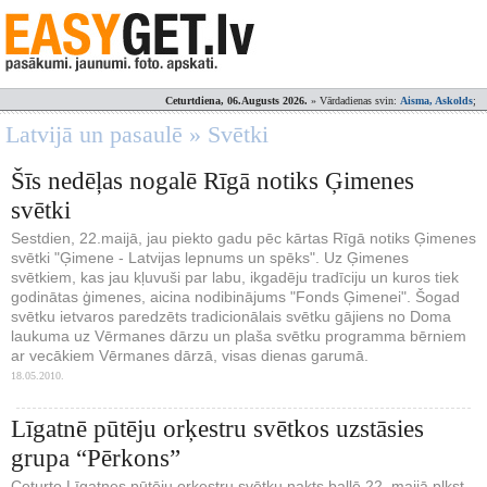
Ceturtdiena, 06.Augusts 2026.
» Vārdadienas svin:
Aisma, Askolds
;
Latvijā un pasaulē » Svētki
Šīs nedēļas nogalē Rīgā notiks Ģimenes
svētki
Sestdien, 22.maijā, jau piekto gadu pēc kārtas Rīgā notiks Ģimenes
svētki "Ģimene - Latvijas lepnums un spēks". Uz Ģimenes
svētkiem, kas jau kļuvuši par labu, ikgadēju tradīciju un kuros tiek
godinātas ģimenes, aicina nodibinājums "Fonds Ģimenei". Šogad
svētku ietvaros paredzēts tradicionālais svētku gājiens no Doma
laukuma uz Vērmanes dārzu un plaša svētku programma bērniem
ar vecākiem Vērmanes dārzā, visas dienas garumā.
18.05.2010.
Līgatnē pūtēju orķestru svētkos uzstāsies
grupa “Pērkons”
Ceturto Līgatnes pūtēju orķestru svētku nakts ballē 22. maijā plkst.