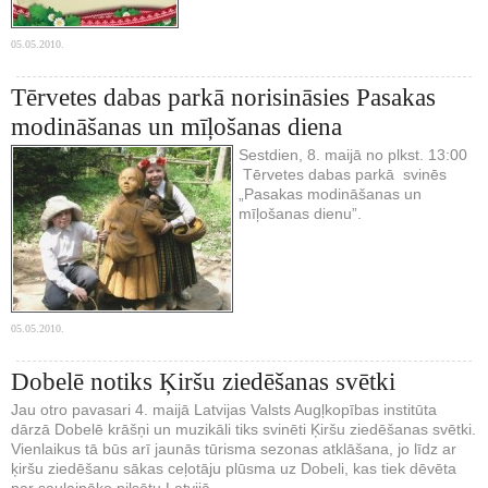
05.05.2010.
Tērvetes dabas parkā norisināsies Pasakas
modināšanas un mīļošanas diena
Sestdien, 8. maijā no plkst. 13:00
Tērvetes dabas parkā svinēs
„Pasakas modināšanas un
mīļošanas dienu”.
05.05.2010.
Dobelē notiks Ķiršu ziedēšanas svētki
Jau otro pavasari 4. maijā Latvijas Valsts Augļkopības institūta
dārzā Dobelē krāšņi un muzikāli tiks svinēti Ķiršu ziedēšanas svētki.
Vienlaikus tā būs arī jaunās tūrisma sezonas atklāšana, jo līdz ar
ķiršu ziedēšanu sākas ceļotāju plūsma uz Dobeli, kas tiek dēvēta
par saulaināko pilsētu Latvijā.