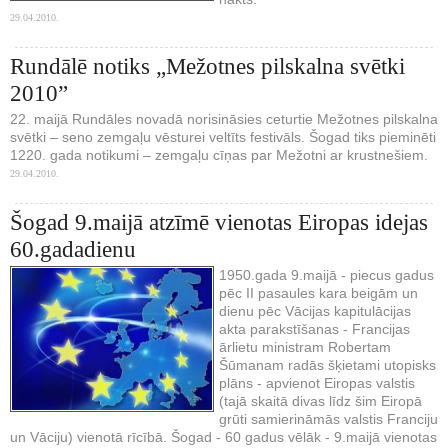
29.04.2010.
Rundālē notiks „Mežotnes pilskalna svētki
2010”
22. maijā Rundāles novadā norisināsies ceturtie Mežotnes pilskalna
svētki – seno zemgaļu vēsturei veltīts festivāls. Šogad tiks pieminēti
1220. gada notikumi – zemgaļu cīņas par Mežotni ar krustnešiem.
29.04.2010.
Šogad 9.maijā atzīmē vienotas Eiropas idejas
60.gadadienu
1950.gada 9.maijā - piecus gadus
pēc II pasaules kara beigām un
dienu pēc Vācijas kapitulācijas
akta parakstīšanas - Francijas
ārlietu ministram Robertam
Šūmanam radās šķietami utopisks
plāns - apvienot Eiropas valstis
(tajā skaitā divas līdz šim Eiropā
grūti samierināmās valstis Franciju
un Vāciju) vienotā rīcībā. Šogad - 60 gadus vēlāk - 9.maijā vienotas