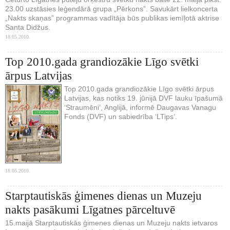
23.00 uzstāsies leģendārā grupa „Pērkons”. Savukārt lielkoncerta
„Nakts skaņas” programmas vadītāja būs publikas iemīļotā aktrise
Santa Didžus.
18.05.2010.
Top 2010.gada grandiozākie Līgo svētki
ārpus Latvijas
Top 2010.gada grandiozākie Līgo svētki ārpus
Latvijas, kas notiks 19. jūnijā DVF lauku īpašumā
‘Straumēni’, Anglijā, informē Daugavas Vanagu
Fonds (DVF) un sabiedrība ‘LTips’.
18.05.2010.
Starptautiskās ģimenes dienas un Muzeju
nakts pasākumi Līgatnes pārceltuvē
15.maijā Starptautiskās ģimenes dienas un Muzeju nakts ietvaros