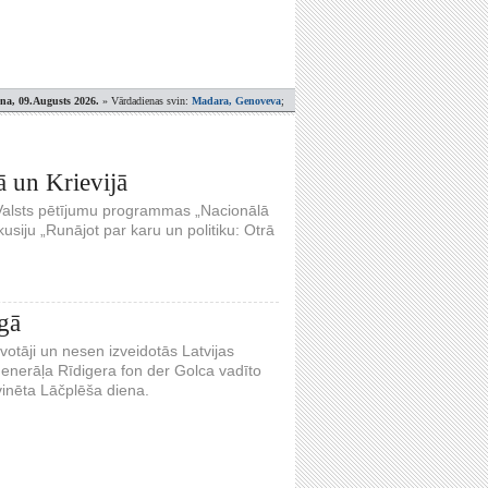
ena, 09.Augusts 2026.
» Vārdadienas svin:
Madara, Genoveva
;
ā un Krievijā
ar Valsts pētījumu programmas „Nacionālā
kusiju „Runājot par karu un politiku: Otrā
gā
otāji un nesen izveidotās Latvijas
enerāļa Rīdigera fon der Golca vadīto
vinēta Lāčplēša diena.