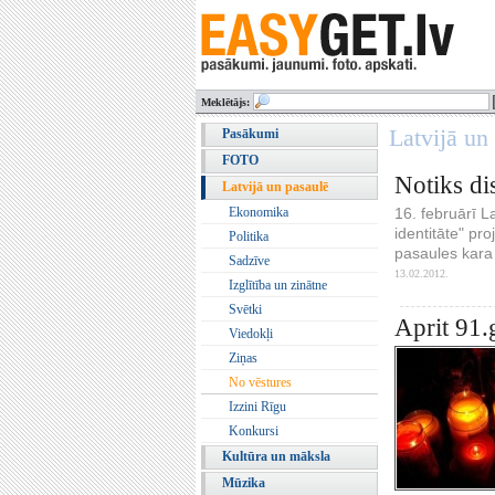
Meklētājs:
Latvijā un
Pasākumi
FOTO
Notiks di
Latvijā un pasaulē
16. februārī L
Ekonomika
identitāte" pro
Politika
pasaules kara 
Sadzīve
13.02.2012.
Izglītība un zinātne
Svētki
Aprit 91.
Viedokļi
Ziņas
No vēstures
Izzini Rīgu
Konkursi
Kultūra un māksla
Mūzika