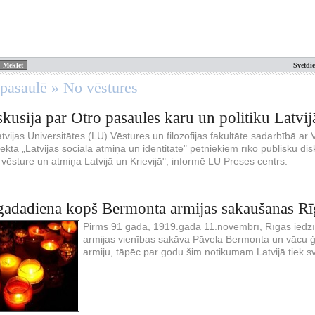
Svētdi
 pasaulē » No vēstures
skusija par Otro pasaules karu un politiku Latvij
atvijas Universitātes (LU) Vēstures un filozofijas fakultāte sadarbībā 
jekta „Latvijas sociālā atmiņa un identitāte" pētniekiem rīko publisku dis
vēsture un atmiņa Latvijā un Krievijā", informē LU Preses centrs.
gadadiena kopš Bermonta armijas sakaušanas Rī
Pirms 91 gada, 1919.gada 11.novembrī, Rīgas iedzīv
armijas vienības sakāva Pāvela Bermonta un vācu ģ
armiju, tāpēc par godu šim notikumam Latvijā tiek s