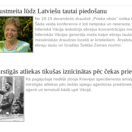
rustmeita lūdz Latviešu tautai piedošanu
No 18-19 decembrim draudzē „Prieka vēsts” notika ko
Šāda veida konference ir ļoti netipiska un neierasta,
hitleriskā Vācija ieslodzīja ebrejus koncentrācijas 
hitleriskās Vācijas ģenerāļa meita kalpo ebreju taut
mesiāniskās draudzes locekļi ar kristiešiem. Ārvalstu
ebreju tautu un Izraēlas Svētās Zemes nozīmi.
rstīgās atliekas tikušas iznīcinātas pēc čekas pr
Kā pagājušajā nedēļā ziņoja Krievijas specdienesta amat
mirstīgās atliekas pēc tiešās spiegu aģentūras priekšnie
aģenti un iemetuši kādā upē Vācijā.