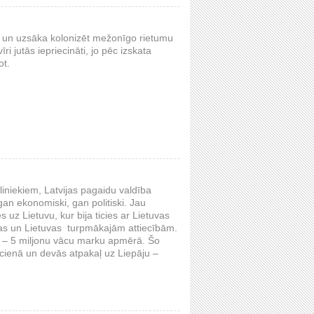
i un uzsāka kolonizēt mežonīgo rietumu
i jutās iepriecināti, jo pēc izskata
ot.
eliniekiem, Latvijas pagaidu valdība
 gan ekonomiski, gan politiski. Jau
s uz Lietuvu, kur bija ticies ar Lietuvas
jas un Lietuvas turpmākajām attiecībām.
as – 5 miljonu vācu marku apmērā. Šo
cienā un devās atpakaļ uz Liepāju –