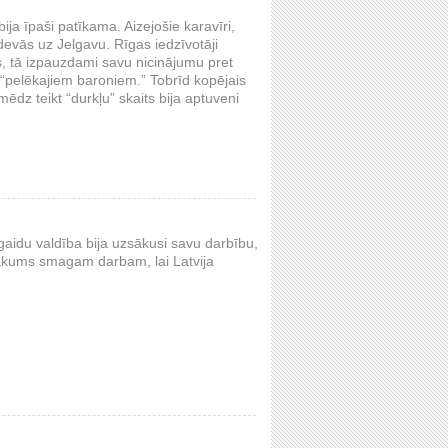
ija īpaši patīkama. Aizejošie karavīri,
 devās uz Jelgavu. Rīgas iedzīvotāji
, tā izpauzdami savu nicinājumu pret
- “pelēkajiem baroniem.” Tobrīd kopējais
mēdz teikt “durkļu” skaits bija aptuveni
aidu valdība bija uzsākusi savu darbību,
i sākums smagam darbam, lai Latvija