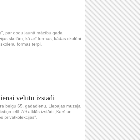
ls", par godu jaunā mācību gada
as skolām, kā arī formas, kādas skolēni
skolēnu formas tērpi.
enai veltītu izstādi
ara beigu 65. gadadienu, Liepājas muzeja
stiņa ielā 7/9 atklās izstādi „Karš un
s privātkolekcijas".