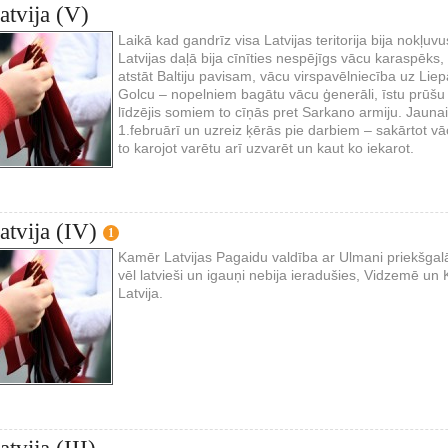
atvija (V)
Laikā kad gandrīz visa Latvijas teritorija bija nokļuv
Latvijas daļā bija cīnīties nespējīgs vācu karaspēks,
atstāt Baltiju pavisam, vācu virspavēlniecība uz Liep
Golcu – nopelniem bagātu vācu ģenerāli, īstu prūšu 
līdzējis somiem to cīņās pret Sarkano armiju. Jaun
1.februārī un uzreiz ķērās pie darbiem – sakārtot vā
to karojot varētu arī uzvarēt un kaut ko iekarot.
atvija (IV)
1
Kamēr Latvijas Pagaidu valdība ar Ulmani priekšgalā
vēl latvieši un igauņi nebija ieradušies, Vidzemē un
Latvija.