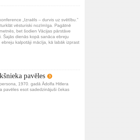
nference „Izraēls – durvis uz svētību.”
 turklāt vēsturiski nozīmīga. Pagātnē
nometnēs, bet šodien Vācijas pārstāve
ai. Šajās dienās kopā sanāca ebreju
 ebreju kalpotāji mācīja, kā labāk izprast
iekšnieka pavēles
3
persona, 1970. gadā Ādolfa Hitlera
ka pavēles esot sadedzinājuši čekas