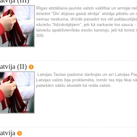
tvija (III)
Rīgas atstāšana jaunās valsts valdībai un armijai neb
dziedot “Div’ dūjiņas gaisā skrēja” atstāja pilsētu un
nemaz neskuma, drīzāk pavadot tos vēl pabļaustījās
vāciešu “līdzskrējējiem”, jeb kā sarkanie tos sauca 
latviešu apakšvienībās esošo kareivju, jeb kā toreiz 
300.
tvija (II)
1
Latvijas Tautas padome darbojās un arī Latvijas Pag
Latvijas valsts bija proklamēta, tomēr tas bija tika
patiešām sāktu eksistēt kā reāla valsts.
atvija
3