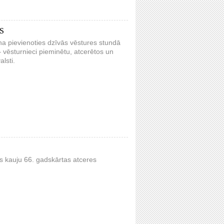
s
na pievienoties dzīvās vēstures stundā
– vēsturnieci pieminētu, atcerētos un
alsti.
s kauju 66. gadskārtas atceres