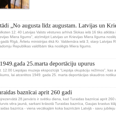
stādi „No augusta līdz augustam. Latvijas un Kri
lksten 12. 40 Latvijas Valsts vēstures arhīvā Slokas ielā 16 tiks atklāt
ievijas Miera līgums", atzīmējot Latvijas un Krievijas Miera līguma nosl
 gadā Rīgā, Ārlietu ministrijas ēkā Kr. Valdemāra ielā 3, starp Latvijas R
adomju Republikas valdībām tika noslēgts Miera līgums.
1949.gada 25.marta deportāciju upurus
t. 12.00 Liepājas muzeja ekspozīcijā “Liepāja okupāciju režīmos”, kas at
kums, lai atcerētos 1949. gada 25. marta deportācijas skaudros notik
raidas baznīcai aprit 260 gadi
rezervātā 28.janvāris ir svētku diena, kad Turaidas baznīcai aprit 26
rvis vēra jaunā, sarkani krāsotā Turaidas baznīca, Gaujas krastus klāj
aidas baznīca - viena vecākajām koka baznīcām Latvijā - savu jubileju