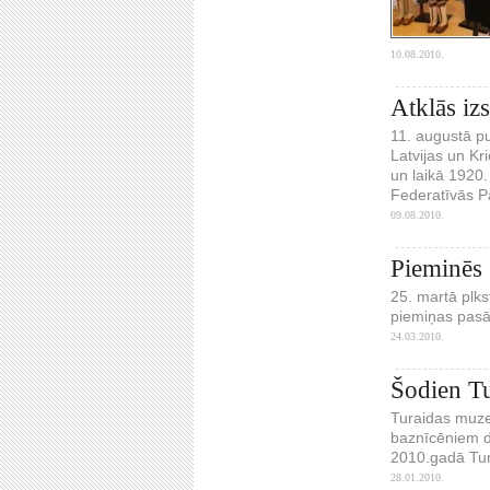
10.08.2010.
Atklās iz
11. augustā pu
Latvijas un Kr
un laikā 1920.
Federatīvās P
09.08.2010.
Pieminēs 
25. martā plks
piemiņas pasā
24.03.2010.
Šodien Tu
Turaidas muzej
baznīcēniem du
2010.gadā Tur
28.01.2010.