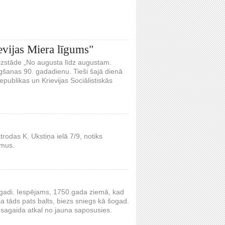
evijas Miera līgums"
a izstāde „No augusta līdz augustam.
ēgšanas 90. gadadienu. Tieši šajā dienā
epublikas un Krievijas Sociālistiskās
rodas K. Ukstiņa ielā 7/9, notiks
umus.
0 gadi. Iespējams, 1750.gada ziemā, kad
a tāds pats balts, biezs sniegs kā šogad.
 sagaida atkal no jauna saposusies.