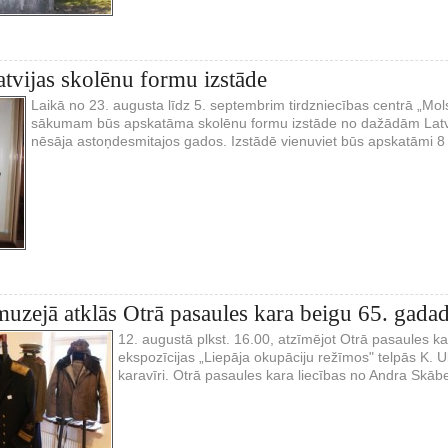
atvijas skolēnu formu izstāde
Laikā no 23. augusta līdz 5. septembrim tirdzniecības centrā „Mo
sākumam būs apskatāma skolēnu formu izstāde no dažādām Latvij
nēsāja astoņdesmitajos gados. Izstādē vienuviet būs apskatāmi 8 
muzejā atklās Otrā pasaules kara beigu 65. gadadi
12. augustā plkst. 16.00, atzīmējot Otrā pasaules k
ekspozīcijas „Liepāja okupāciju režīmos" telpās K. Uk
karavīri. Otrā pasaules kara liecības no Andra Skābe