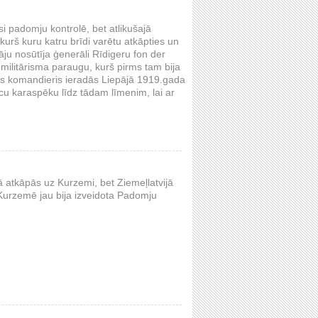
usi padomju kontrolē, bet atlikušajā
 kurš kuru katru brīdi varētu atkāpties un
āju nosūtīja ģenerāli Rīdigeru fon der
militārisma paraugu, kurš pirms tam bija
ais komandieris ieradās Liepājā 1919.gada
cu karaspēku līdz tādam līmenim, lai ar
 atkāpās uz Kurzemi, bet Ziemeļlatvijā
 Kurzemē jau bija izveidota Padomju