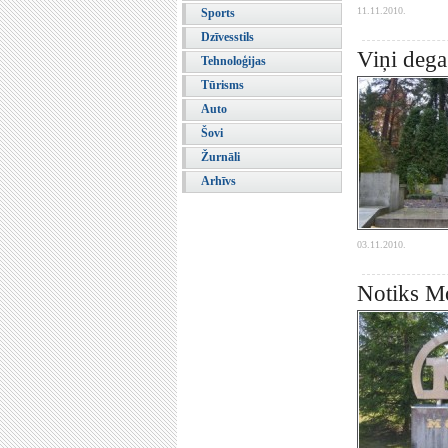
11.11.2010.
Sports
Dzīvesstils
Viņi dega
Tehnoloģijas
Tūrisms
Auto
Šovi
Žurnāli
Arhīvs
03.11.2010.
Notiks Mo