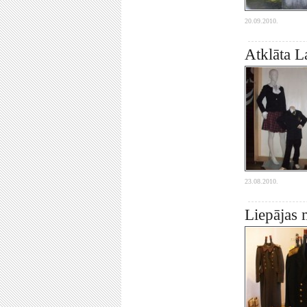
20.09.2010.
Atklāta L
23.08.2010.
Liepājas 