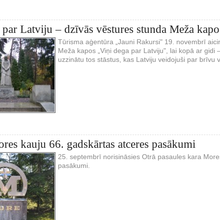
 par Latviju – dzīvās vēstures stunda Meža kapo
Tūrisma aģentūra „Jauni Rakursi" 19. novembrī aici
Meža kapos „Viņi dega par Latviju", lai kopā ar gidi 
uzzinātu tos stāstus, kas Latviju veidojuši par brīvu v
res kauju 66. gadskārtas atceres pasākumi
25. septembrī norisināsies Otrā pasaules kara More
pasākumi.