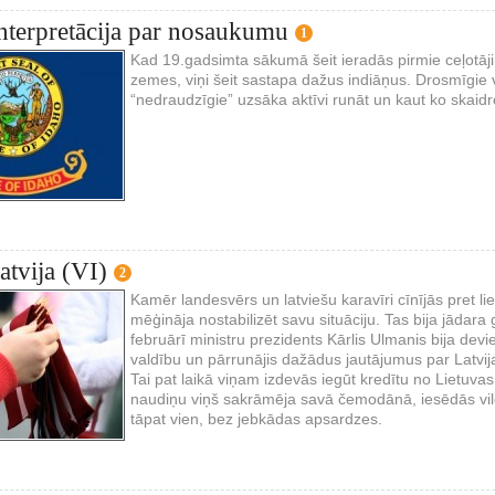
nterpretācija par nosaukumu
1
Kad 19.gadsimta sākumā šeit ieradās pirmie ceļotāj
zemes, viņi šeit sastapa dažus indiāņus. Drosmīgie vīr
“nedraudzīgie” uzsāka aktīvi runāt un kaut ko skaidr
atvija (VI)
2
Kamēr landesvērs un latviešu karavīri cīnījās pret li
mēģināja nostabilizēt savu situāciju. Tas bija jādara
februārī ministru prezidents Kārlis Ulmanis bija devie
valdību un pārrunājis dažādus jautājumus par Latvi
Tai pat laikā viņam izdevās iegūt kredītu no Lietuv
naudiņu viņš sakrāmēja savā čemodānā, iesēdās vil
tāpat vien, bez jebkādas apsardzes.