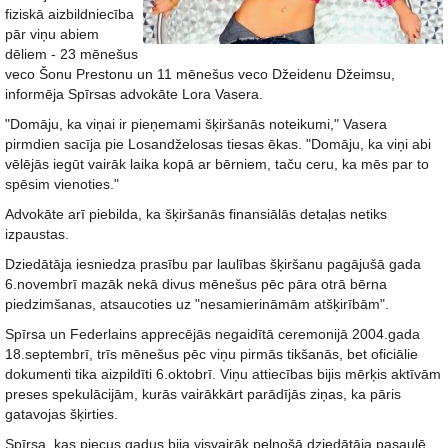
fiziskā aizbildniecība
pār viņu abiem
dēliem - 23 mēnešus
veco Šonu Prestonu un 11 mēnešus veco Džeidenu Džeimsu,
informēja Spīrsas advokāte Lora Vasera.
"Domāju, ka viņai ir pieņemami šķiršanās noteikumi," Vasera
pirmdien sacīja pie Losandželosas tiesas ēkas. "Domāju, ka viņi abi
vēlējās iegūt vairāk laika kopā ar bērniem, taču ceru, ka mēs par to
spēsim vienoties."
Advokāte arī piebilda, ka šķiršanās finansiālās detaļas netiks
izpaustas.
Dziedātāja iesniedza prasību par laulības šķiršanu pagājušā gada
6.novembrī mazāk nekā divus mēnešus pēc pāra otrā bērna
piedzimšanas, atsaucoties uz "nesamierināmām atšķirībām".
Spīrsa un Federlains apprecējās negaidītā ceremonijā 2004.gada
18.septembrī, trīs mēnešus pēc viņu pirmās tikšanās, bet oficiālie
dokumenti tika aizpildīti 6.oktobrī. Viņu attiecības bijis mērķis aktīvām
preses spekulācijām, kurās vairākkārt parādījās ziņas, ka pāris
gatavojas šķirties.
Spīrsa, kas piecus gadus bija visvairāk pelnošā dziedātāja pasaulē,