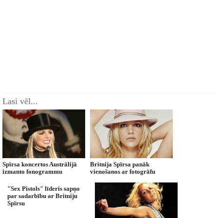
Lasi vēl...
Spīrsa koncertos Austrālijā
Britnija Spīrsa panāk
izmanto fonogrammu
vienošanos ar fotogrāfu
"Sex Pistols" līderis sapņo
par sadarbību ar Britniju
Spīrsu