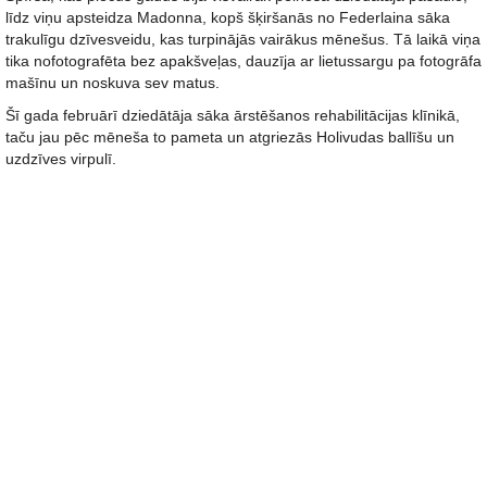
līdz viņu apsteidza Madonna, kopš šķiršanās no Federlaina sāka
trakulīgu dzīvesveidu, kas turpinājās vairākus mēnešus. Tā laikā viņa
tika nofotografēta bez apakšveļas, dauzīja ar lietussargu pa fotogrāfa
mašīnu un noskuva sev matus.
Šī gada februārī dziedātāja sāka ārstēšanos rehabilitācijas klīnikā,
taču jau pēc mēneša to pameta un atgriezās Holivudas ballīšu un
uzdzīves virpulī.