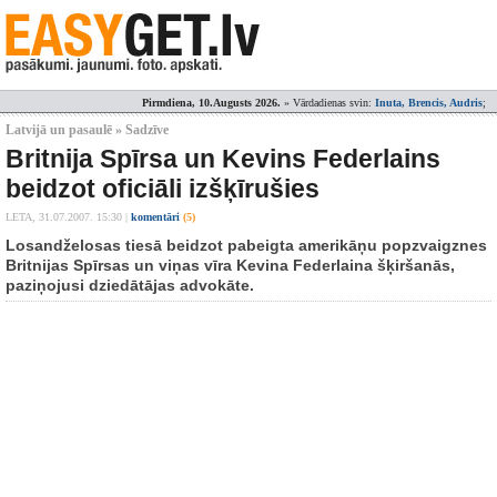
Pirmdiena, 10.Augusts 2026.
» Vārdadienas svin:
Inuta, Brencis, Audris
;
Latvijā un pasaulē » Sadzīve
Britnija Spīrsa un Kevins Federlains
beidzot oficiāli izšķīrušies
LETA,
31.07.2007. 15:30
|
komentāri
(5)
Losandželosas tiesā beidzot pabeigta amerikāņu popzvaigznes
Britnijas Spīrsas un viņas vīra Kevina Federlaina šķiršanās,
paziņojusi dziedātājas advokāte.