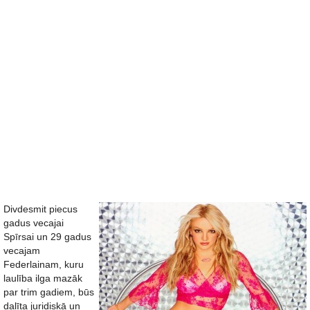
Divdesmit piecus
gadus vecajai
Spīrsai un 29 gadus
vecajam
Federlainam, kuru
laulība ilga mazāk
par trim gadiem, būs
dalīta juridiskā un