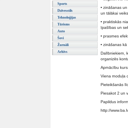
Sports
• zināšanas un
Dzīvesstils
un tālākai veik
Tehnoloģijas
• praktiskās ni
Tūrisms
īpašības un sek
Auto
• prasmes efek
Šovi
• zināšanas kā 
Žurnāli
Arhīvs
Dalībniekiem, 
organizēs kont
Apmācību kurs
Viena moduļa 
Pieteikšanās lī
Piesakot 2 un 
Papildus infor
http://www.ba.