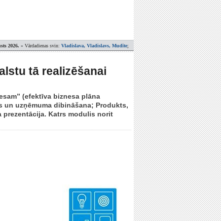
sts 2026.
» Vārdadienas svin:
Vladislava, Vladislavs, Mudīte
;
lstu tā realizēšanai
esam” (efektīva biznesa plāna
s un uzņēmuma dibināšana; Produkts,
prezentācija. Katrs modulis norit