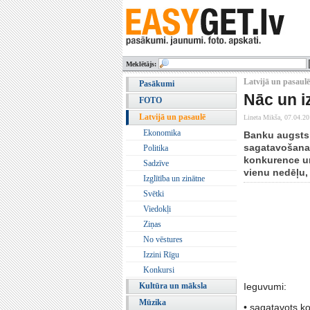
Meklētājs:
Latvijā un pasaulē 
Pasākumi
Nāc un i
FOTO
Latvijā un pasaulē
Lineta Mikša,
07.04.20
Ekonomika
Banku augstsk
sagatavošana
Politika
konkurence un
Sadzīve
vienu nedēļu, 
Izglītība un zinātne
Svētki
Viedokļi
Ziņas
No vēstures
Izzini Rīgu
Konkursi
Kultūra un māksla
Ieguvumi:
Mūzika
• sagatavots k