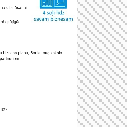
uma dibināšanai
urētspējīgās
vu biznesa plānu, Banku augstskola
 partneriem.
87327