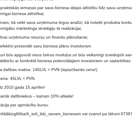
 praktiskās iemaņas par sava biznesa idejas attīstību līdz sava uzņēm
smīgai biznesa attīstībai;
anses, kā veikt sava uzņēmuma tirgus analīzi, kā noteikt produkta konk
mīgāko mārketinga stratēģiju tā realizācijai;
tīvai uzņēmuma resursu un finanšu plānošanai;
efektīvi prezentēt savu biznesa plānu investoram.
kuri būs apguvuši visus četrus moduļus un būs veiksmīgi izveidojuši sa
aktbiržu ar konkrētā biznesa potenciālajiem investoriem un sadarbības
a dalības maksa: 145LVL + PVN (iepazīšanās cena!)
cena: 45LVL + PVN.
dz 2010.gada 15.aprīlim!
vairāk dalībniekus – katram 10% atlaide!
mācija par apmācību kursu:
lv/tālākizglītība/4_soli_lidz_savam_biznesam vai zvanot pa tālruni 673