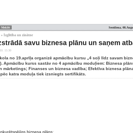
Sestdiena, 08.Augu
» Izglītība un zinātne
zstrādā savu biznesa plānu un saņem atba
10. 15:30
ola no 19.aprīļa organizē apmācību kursu „4 soļi līdz savam bizn
). Apmācību kurss sastāv no 4 apmācību moduļiem: Biznesa plān
 mārketings; Finanses un biznesa vadība; Efektīva biznesa plāna 
pēc katra moduļa tiek izsniegts sertifikāts.
onkurētspējīgs biznesa plāns;