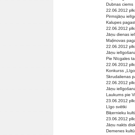
Dubnas ciems
22.06.2012 plk
Pirmsjāņu ielī
Kalupes pagast
22.06.2012 plk
Jāņu dienas ie
Maļinovas pag
22.06.2012 plk
Jāņu ielīgošana
Pie Nīcgales t
22.06.2012 plk
Konkurss „Līgo
Skrudalienas p
22.06.2012 plk
Jāņu ielīgošan
Laukums pie Vi
23.06.2012 plk
Līgo svētki
Biķernieku kul
23.06.2012 plk
Jāņu nakts dis
Demenes kultū