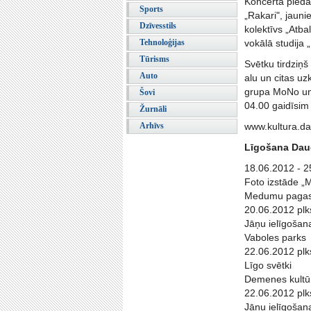
Koncertā piedal
Sports
„Rakari", jauni
Dzīvesstils
kolektīvs „Atb
Tehnoloģijas
vokālā studija „
Tūrisms
Svētku tirdziņš
Auto
alu un citas u
grupa MoNo un 
Šovi
04.00 gaidīsim 
Žurnāli
Arhīvs
www.kultura.da
Līgošana Dau
18.06.2012 - 2
Foto izstāde „
Medumu pagas
20.06.2012 plk
Jāņu ielīgošana
Vaboles parks
22.06.2012 plk
Līgo svētki
Demenes kultū
22.06.2012 plk
Jāņu ielīgošan