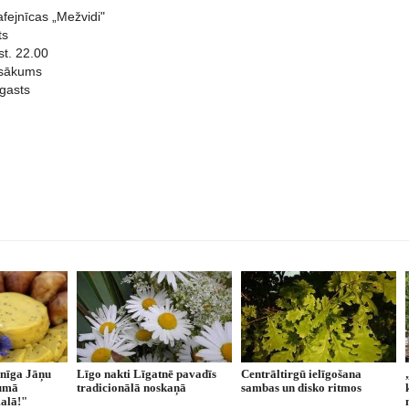
fejnīcas „Mežvidi"
ts
st. 22.00
asākums
gasts
enīga Jāņu
Līgo nakti Līgatnē pavadīs
Centrāltirgū ielīgošana
kumā
tradicionālā noskaņā
sambas un disko ritmos
alā!"