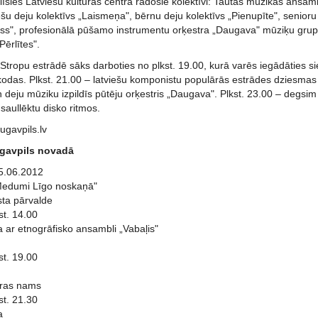
īsies Latviešu kultūras centra radošie kolektīvi: Tautas mūzikas ansam
ešu deju kolektīvs „Laismeņa", bērnu deju kolektīvs „Pienupīte", senioru
alss", profesionālā pūšamo instrumentu orķestra „Daugava" mūziķu gru
Pērlītes".
 Stropu estrādē sāks darboties no plkst. 19.00, kurā varēs iegādāties si
zkodas. Plkst. 21.00 – latviešu komponistu populārās estrādes dziesma
deju mūziku izpildīs pūtēju orķestris „Daugava". Plkst. 23.00 – degsim
saullēktu disko ritmos.
ugavpils.lv
gavpils novadā
5.06.2012
Medumi Līgo noskaņā"
ta pārvalde
st. 14.00
 ar etnogrāfisko ansambli „Vabaļis"
st. 19.00
ras nams
st. 21.30
a