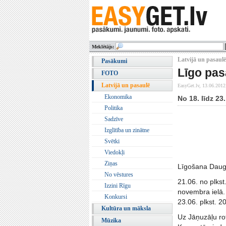
Meklētājs:
Latvijā un pasaulē
Pasākumi
Līgo pas
FOTO
Latvijā un pasaulē
EasyGet.lv,
13.06.2012
Ekonomika
No 18. līdz 2
Politika
Sadzīve
Izglītība un zinātne
Svētki
Viedokļi
Ziņas
Līgošana Dauga
No vēstures
21.06. no plkst
Izzini Rīgu
novembra ielā.
Konkursi
23.06. plkst. 2
Kultūra un māksla
Uz Jāņuzāļu rot
Mūzika