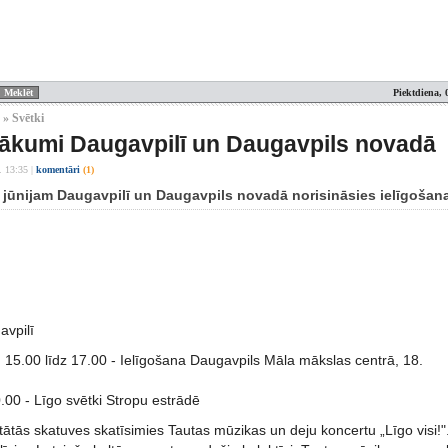
Piektdiena, 
 » Svētki
ākumi Daugavpilī un Daugavpils novadā
. 13:35
|
komentāri
(1)
3. jūnijam Daugavpilī un Daugavpils novadā norisināsies ielīgoša
vpilī
. 15.00 līdz 17.00 - Ielīgošana Daugavpils Māla mākslas centrā, 18.
0.00 - Līgo svētki Stropu estrādē
ātās skatuves skatīsimies Tautas mūzikas un deju koncertu „Līgo visi!"