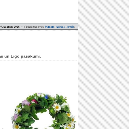
07.Augusts 2026.
» Vārdadienas svin:
Madars, Alfrēds, Fredis
;
nas un Līgo pasākumi.
.