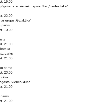
st. 15.00
plīgošana ar sieviešu apvienību „Saules taka"
st. 22.00
 ar grupu „Galaktika"
 parks
st. 10.00
asts
st. 21.00
skotēka
ta parks
st. 21.00
ras nams
st. 23.00
kotēka
agasta Silenes klubs
st. 21.00
s nams
st. 21.00