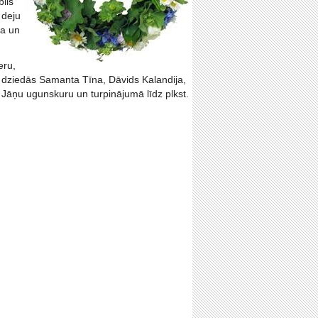
blis
 deju
pa un
eru,
s dziedās Samanta Tīna, Dāvids Kalandija,
 Jāņu ugunskuru un turpinājumā līdz plkst.