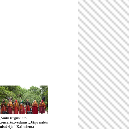
„Suitu tirgus" un
koncertuzvedums „Jāņu nakts
mistērija" Kalnciema