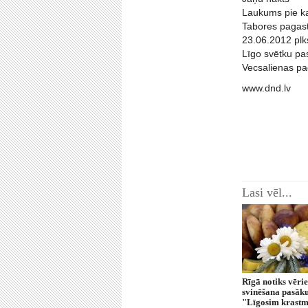
Laukums pie ka
Tabores pagas
23.06.2012 plk
Līgo svētku p
Vecsalienas pa
www.dnd.lv
Lasi vēl...
Rīgā notiks vēri
svinēšana pasā
"Līgosim krastm