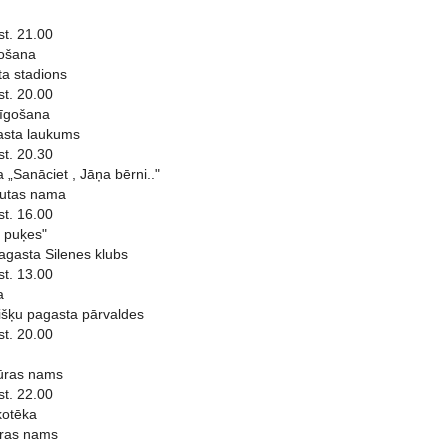
st. 21.00
gošana
a stadions
st. 20.00
līgošana
asta laukums
st. 20.30
 „Sanāciet , Jāņa bērni.."
autas nama
st. 16.00
 puķes"
agasta Silenes klubs
st. 13.00
a
šķu pagasta pārvaldes
st. 20.00
tūras nams
st. 22.00
kotēka
ras nams