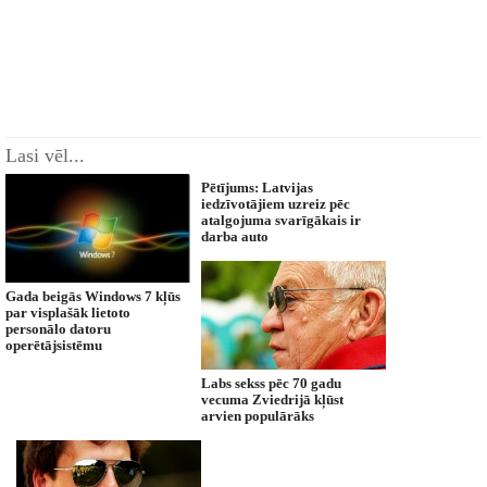
Lasi vēl...
Pētījums: Latvijas
iedzīvotājiem uzreiz pēc
atalgojuma svarīgākais ir
darba auto
Gada beigās Windows 7 kļūs
par visplašāk lietoto
personālo datoru
operētājsistēmu
Labs sekss pēc 70 gadu
vecuma Zviedrijā kļūst
arvien populārāks