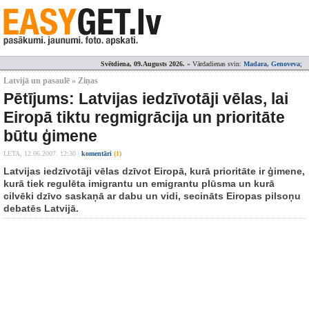
Svētdiena, 09.Augusts 2026.
» Vārdadienas svin:
Madara, Genoveva
;
Latvijā un pasaulē » Ziņas
Pētījums: Latvijas iedzīvotāji vēlas, lai
Eiropā tiktu regmigrācija un prioritāte
būtu ģimene
LETA,
12.06.2007. 12:30
|
komentāri
(1)
Latvijas iedzīvotāji vēlas dzīvot Eiropā, kurā prioritāte ir ģimene,
kurā tiek regulēta imigrantu un emigrantu plūsma un kurā
cilvēki dzīvo saskaņā ar dabu un vidi, secināts Eiropas pilsoņu
debatēs Latvijā.