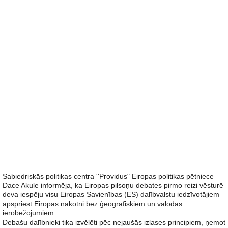
Sabiedriskās politikas centra ''Providus" Eiropas politikas pētniece
Dace Akule informēja, ka Eiropas pilsoņu debates pirmo reizi vēsturē
deva iespēju visu Eiropas Savienības (ES) dalībvalstu iedzīvotājiem
apspriest Eiropas nākotni bez ģeogrāfiskiem un valodas
ierobežojumiem.
Debašu dalībnieki tika izvēlēti pēc nejaušās izlases principiem, ņemot