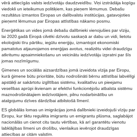
vērā attiecīgās valsts iedzīvotāju daudzveidību. Viņi izstrādāja kopīgu
viedokli un ieteikumus politiķiem, kas pieņem lēmumus. Debašu
rezultātus izmantos Eiropas un dalībvalstu institūcijas, gatavojoties
pieņemt lēmumus par Eiropas attīstības nākamo posmu.
Enerģētikas un vides jomā debašu dalībnieki vienojušies par vīziju,
lai 2020.gadā Eiropā cilvēki dzīvotu saskaņā ar dabu un vidi, lietotu
ekoloģiski tīru pārtiku, iegūtu enerģiju, izmantojot ekonomiski
pamatotus atjaunojamos enerģijas avotus, realizētu videi draudzīgu
atkritumu apsaimniekošanu un veicinātu iedzīvotāju izpratni par šīs
jomas nozīmīgumu.
Ģimenes un sociālās aizsardzības jomā izveidota vīzija par Eiropu,
kurā ģimene būtu prioritāte, būtu nodrošināti bērnu attīstībai labvēlīgi
apstākļi ar sakārtotu izglītības sistēmu, kvalitatīvu un pieejamu
veselības aprūpi ikvienam ar efektīvi funkcionējošu atbalsta sistēmu
maznodrošinātajiem iedzīvotājiem, pilnu nodarbinātību un
atalgojumu dzīves dārdzībai atbilstošā līmenī.
ES globālās lomas un imigrācijas jomā dalībnieki izveidojuši vīziju par
Eiropu, kur tiktu regulēta imigrantu un emigrantu plūsma, saglabājot
nacionālās un cienot citu tautu vērtības, kā arī garantētu vienotu
labklājības līmeni un drošību, vienlaikus ievērojot draudzīgas
attiecības ar citām valstīm.