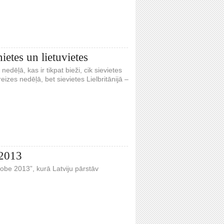
ietes un lietuvietes
nedēļā, kas ir tikpat bieži, cik sievietes
eizes nedēļā, bet sievietes Lielbritānijā –
 2013
obe 2013”, kurā Latviju pārstāv