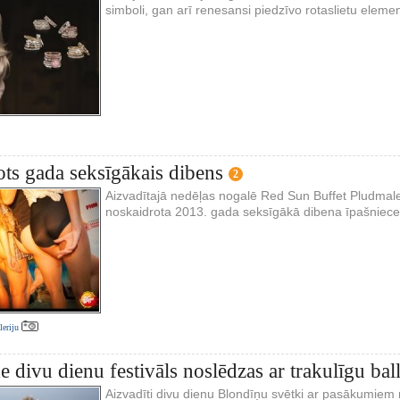
simboli, gan arī renesansi piedzīvo rotaslietu elem
ts gada seksīgākais dibens
2
Aizvadītajā nedēļas nogalē Red Sun Buffet Pludmale
noskaidrota 2013. gada seksīgākā dibena īpašniece
aleriju
 divu dienu festivāls noslēdzas ar trakulīgu ball
Aizvadīti divu dienu Blondīņu svētki ar pasākumiem