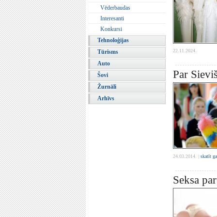
Vēderbaudas
Interesanti
Konkursi
Tehnoloģijas
22.11.2024.
Tūrisms
Auto
Par Sievi
Šovi
Žurnāli
Arhīvs
24.03.2014. |
skatīt g
Seksa par