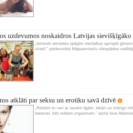
os uzdevumos noskaidros Latvijas sievišķīgāko
„Iemesls sievietes spējām vienlaikus aprūpēt ģimeni, 
vīrietī,” pārliecināts Mājsaimnieču olimpiādes vadītā
ss atklāti par seksu un erotiku savā dzīvē
1
„Reizēm tu vari ar savām ilgām, iekāri un milzīgo mīle
katarsei, līdz reālam orgasmam,” atzīst Ieva Adamss