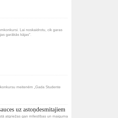
umkonkursi. Lai noskaidrotu, cik garas
ijas garākās kājas".
oto konkursu meitenēm „Gada Studente
sauces uz astoņdesmitajiem
āstā atgriežas gan mīlestības un maiguma