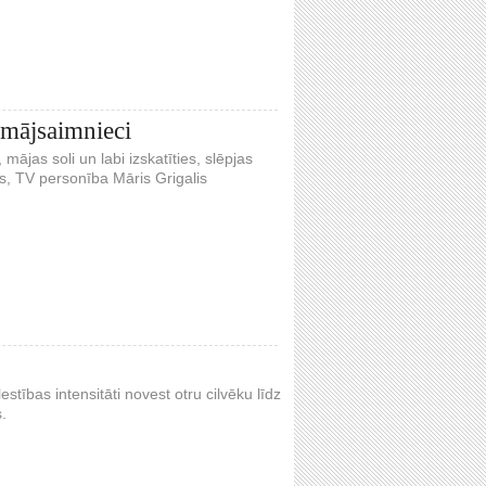
 mājsaimnieci
mājas soli un labi izskatīties, slēpjas
js, TV personība Māris Grigalis
stības intensitāti novest otru cilvēku līdz
.