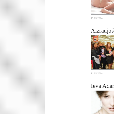
19.03.2014.
Aizraujoš
11.03.2014.
Ieva Adam