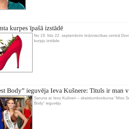
mta kurpes īpašā izstādē
No 19. līdz 22. septembrim tirdzniecības centrā D
kurpju izstāde.
est Body” ieguvēja Ieva Kušnere: Tituls ir man 
Saruna ar Ievu Kušneri – skaistumkonkursa “Miss Su
Body” ieguvēju