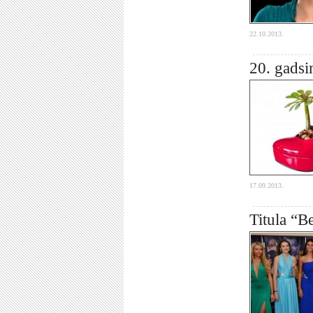
22.10.2013.
20. gadsi
17.09.2013.
Titula “B