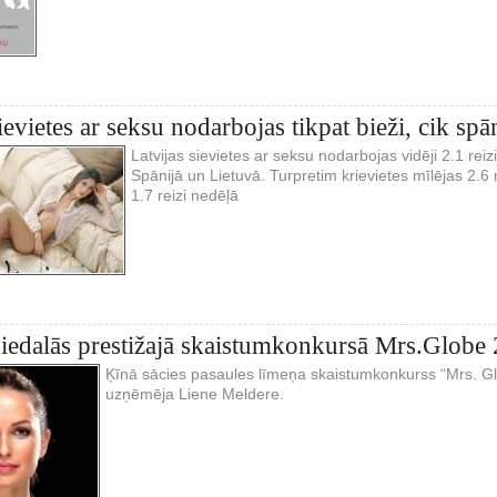
ievietes ar seksu nodarbojas tikpat bieži, cik spān
Latvijas sievietes ar seksu nodarbojas vidēji 2.1 reizi 
Spānijā un Lietuvā. Turpretim krievietes mīlējas 2.6 r
1.7 reizi nedēļā
piedalās prestižajā skaistumkonkursā Mrs.Globe
Ķīnā sācies pasaules līmeņa skaistumkonkurss “Mrs. Gl
uzņēmēja Liene Meldere.