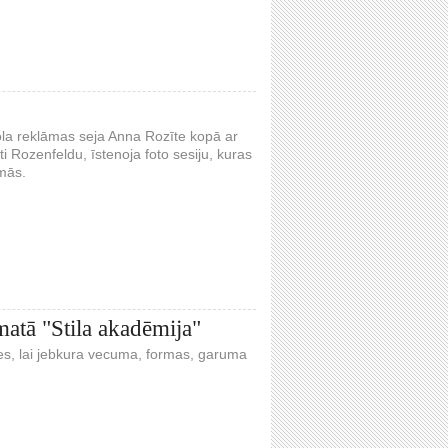
ola reklāmas seja Anna Rozīte kopā ar
i Rozenfeldu, īstenoja foto sesiju, kuras
omās.
matā "Stila akadēmija"
ties, lai jebkura vecuma, formas, garuma