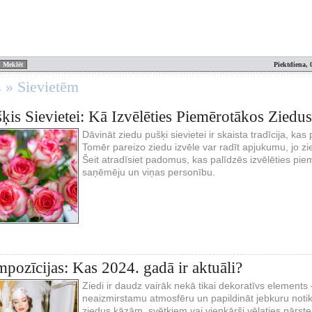
Piektdiena, 
s » Sievietēm
ķis Sievietei: Kā Izvēlēties Piemērotākos Ziedu
Dāvināt ziedu pušķi sievietei ir skaista tradīcija, ka
Tomēr pareizo ziedu izvēle var radīt apjukumu, jo zi
Šeit atradīsiet padomus, kas palīdzēs izvēlēties pie
saņēmēju un viņas personību.
pozīcijas: Kas 2024. gadā ir aktuāli?
Ziedi ir daudz vairāk nekā tikai dekoratīvs elements – 
neaizmirstamu atmosfēru un papildināt jebkuru notik
ziedus kāzām, svētkiem vai vienkārši vēlaties pārste