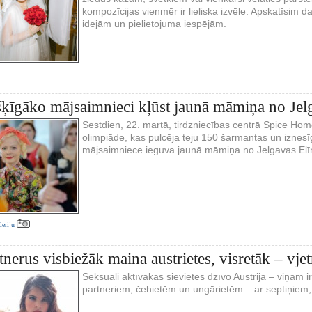
kompozīcijas vienmēr ir lieliska izvēle. Apskatīsim
idejām un pielietojuma iespējām.
šķīgāko mājsaimnieci kļūst jaunā māmiņa no Jel
Sestdien, 22. martā, tirdzniecības centrā Spice Ho
olimpiāde, kas pulcēja teju 150 šarmantas un iznesī
mājsaimniece ieguva jaunā māmiņa no Jelgavas Elī
aleriju
tnerus visbiežāk maina austrietes, visretāk – vje
Seksuāli aktīvākās sievietes dzīvo Austrijā – viņām i
partneriem, čehietēm un ungārietēm – ar septiņiem,