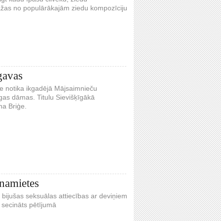
 dažas no populārākajām ziedu kompozīciju
gavas
me notika ikgadējā Mājsaimnieču
gas dāmas. Titulu Sievišķīgākā
na Briģe.
tnamietes
r bijušas seksuālas attiecības ar deviņiem
 secināts pētījumā