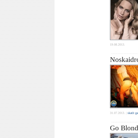
19.08.2013.
Noskaidro
31.07.2013. |
skatīt g
Go Blonde