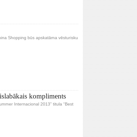
omina Shopping būs apskatāma vēsturisku
vislabākais kompliments
mmer Internacional 2013” titula “Best