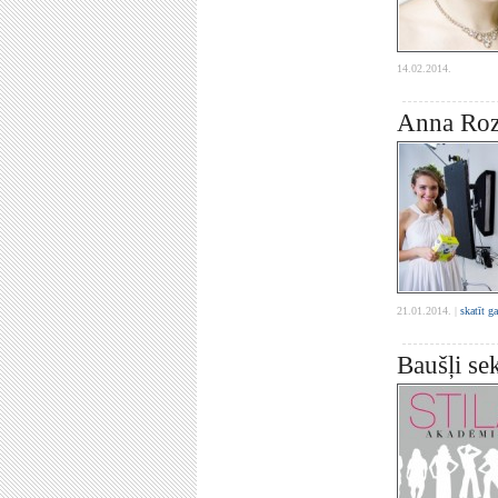
14.02.2014.
Anna Rozī
21.01.2014. |
skatīt g
Baušļi se