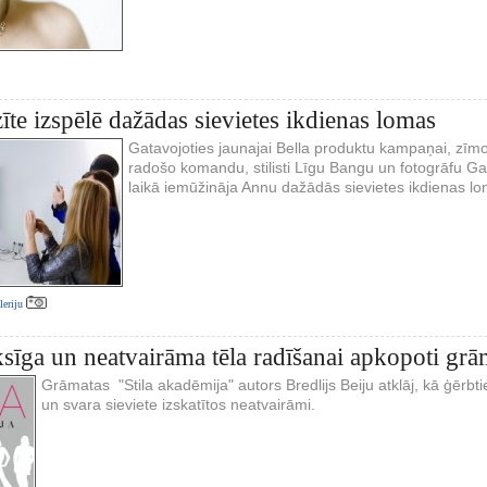
te izspēlē dažādas sievietes ikdienas lomas
Gatavojoties jaunajai Bella produktu kampaņai, zīm
radošo komandu, stilisti Līgu Bangu un fotogrāfu Gat
laikā iemūžināja Annu dažādās sievietes ikdienas l
aleriju
ksīga un neatvairāma tēla radīšanai apkopoti grā
Grāmatas "Stila akadēmija" autors Bredlijs Beiju atklāj, kā ģērb
un svara sieviete izskatītos neatvairāmi.