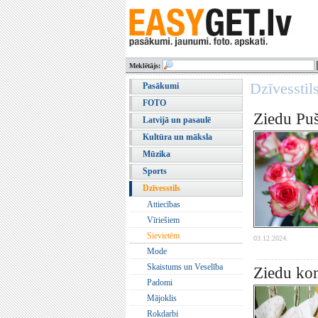
Meklētājs:
Dzīvesstil
Pasākumi
FOTO
Ziedu Puš
Latvijā un pasaulē
Kultūra un māksla
Mūzika
Sports
Dzīvesstils
Attiecības
Vīriešiem
Sievietēm
03.12.2024.
Mode
Skaistums un Veselība
Ziedu kom
Padomi
Mājoklis
Rokdarbi