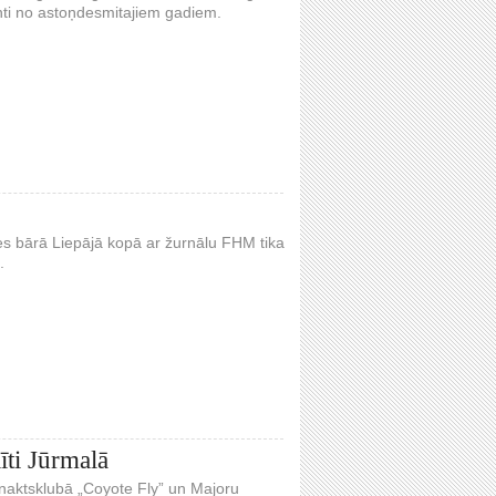
enti no astoņdesmitajiem gadiem.
s bārā Liepājā kopā ar žurnālu FHM tika
.
īti Jūrmalā
 naktsklubā „Coyote Fly” un Majoru