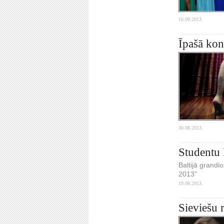
16.09.2013.
Īpašā kon
30.08.2013.
Studentu 
Baltijā grandi
2013”
19.08.2013.
Sieviešu 