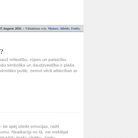
07.Augusts 2026.
» Vārdadienas svin:
Madars, Alfrēds, Fredis
;
s?
s pauž mīlestību, rūpes un pateicību.
edu simbolika un daudzveidība ir plaša.
mērotāko pušķi, ņemot vērā attiecības ar
tie spēj izteikt emocijas, radīt
umu. Neatkarīgi no tā, vai meklējat
igt kādu īpašu cilvēku, ziedu