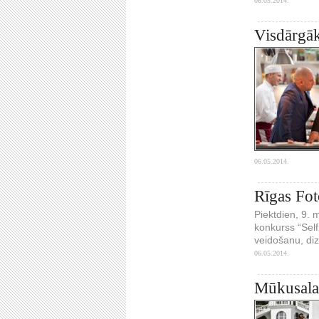
06.05.2014.
Visdārgāk
06.05.2014.
Rīgas Fot
Piektdien, 9. 
konkurss “Self
veidošanu, di
06.05.2014.
Mūkusalas