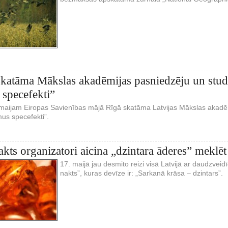
katāma Mākslas akadēmijas pasniedzēju un stud
specefekti”
. maijam Eiropas Savienības mājā Rīgā skatāma Latvijas Mākslas akad
us specefekti”.
kts organizatori aicina „dzintara āderes” meklēt
17. maijā jau desmito reizi visā Latvijā ar daudzveid
nakts”, kuras devīze ir: „Sarkanā krāsa – dzintars”.