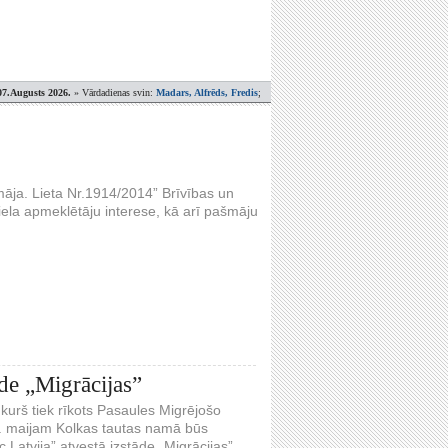
07.Augusts 2026.
» Vārdadienas svin:
Madars, Alfrēds, Fredis
;
māja. Lieta Nr.1914/2014” Brīvības un
i liela apmeklētāju interese, kā arī pašmāju
de „Migrācijas”
 kurš tiek rīkots Pasaules Migrējošo
7. maijam Kolkas tautas namā būs
atvija” atvestā izstāde „Migrācijas”.