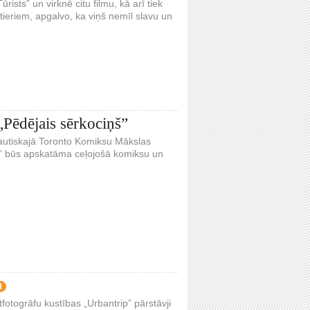
ists” un virknē citu filmu, kā arī tiek
tieriem, apgalvo, ka viņš nemīl slavu un
„Pēdējais sērkociņš”
tautiskajā Toronto Komiksu Mākslas
ag” būs apskatāma ceļojošā komiksu un
1
fotogrāfu kustības „Urbantrip” pārstāvji