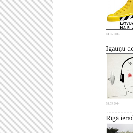
04.05.2014.
Igauņu dej
02.05.2014.
Rīgā iera