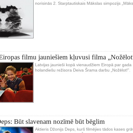
norisinās 2. Starptautiskais Mākslas simpozijs „Māks
Eiropas filmu jauniešiem kļuvusi filma „Nožēlot
Latvijas jaunieši kopā vienaudžiem Eiropā par gada 
holandiešu režisora Deiva Šrama darbu „Nožēlot!”.
eps: Būt slavenam nozīmē būt bēglim
Aktieris Džonijs Deps, kurš filmējies tādos kases grāv