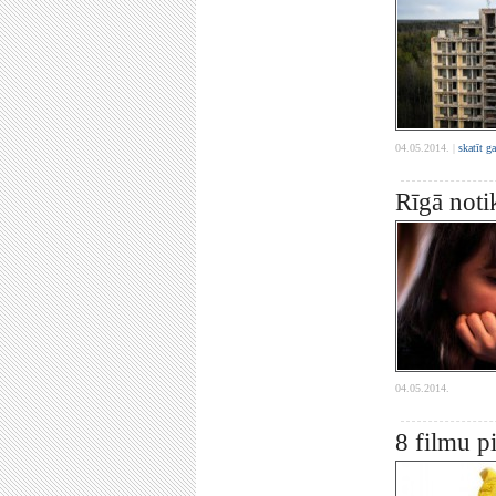
04.05.2014. |
skatīt g
Rīgā noti
04.05.2014.
8 filmu p