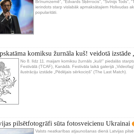
Brīnumzemē”, “Edvards Šķērrocis”, “Svīnijs Tods”, “Tūr
ierindots starp vislabāk apmaksātajiem Holivudas ak
popularitāti.
pskatāma komiksu žurnāla kuš! veidotā izstāde 
No 8. līdz 11. maijam komiksu žurnāls „kuš!” piedalās starp
Festivālā (TCAF), Kanādā. Festivāla laikā galerijā „Videof
ilustrāciju izstāde „Pēdējais sērkociņš” (The Last Match).
ijas pilsētfotogrāfi sūta fotosveicienu Ukrainai
Valsts neatkarības atjaunošanas dienā Latvijas pilsēt