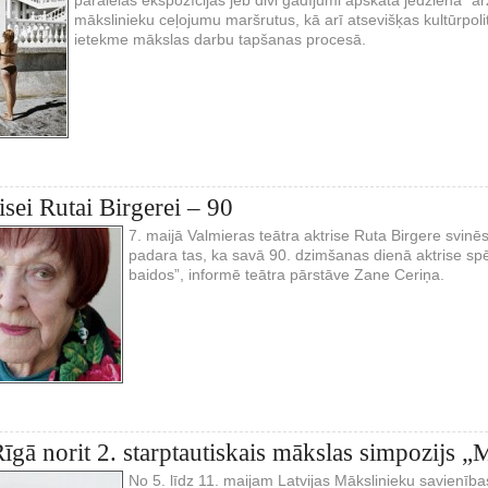
mākslinieku ceļojumu maršrutus, kā arī atsevišķas kultūrpolit
ietekme mākslas darbu tapšanas procesā.
sei Rutai Birgerei – 90
7. maijā Valmieras teātra aktrise Ruta Birgere svinēs
padara tas, ka savā 90. dzimšanas dienā aktrise spē
baidos”, informē teātra pārstāve Zane Ceriņa.
īgā norit 2. starptautiskais mākslas simpozijs „
No 5. līdz 11. maijam Latvijas Mākslinieku savienī