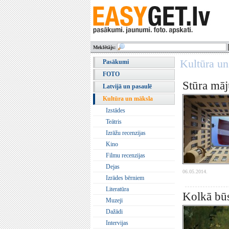
Meklētājs:
Kultūra u
Pasākumi
FOTO
Stūra māj
Latvijā un pasaulē
Kultūra un māksla
Izstādes
Teātris
Izrāžu recenzijas
Kino
Filmu recenzijas
Dejas
06.05.2014.
Izrādes bērniem
Literatūra
Kolkā būs
Muzeji
Dažādi
Intervijas