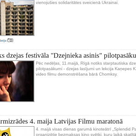
vienojušies solidaritātes sveicienā Ukrainai.
aleriju
ks dzejas festivāla "Dzejnieka asinis" pilotpasāk
Pēc nedēļas, 11.maijā, Rīgā notiks starptautiska dzej
pilotpasākumi - dzejas lasījumi un lekcija Kaņepes 
video filmu demonstrēšana bārā Chomksy.
irmizrādes 4. maija Latvijas Filmu maratonā
4. maijā visas dienas garumā kinoteātrī „Splendid P
organizētie bezmaksas kino svētki, kuru laikā skatītā