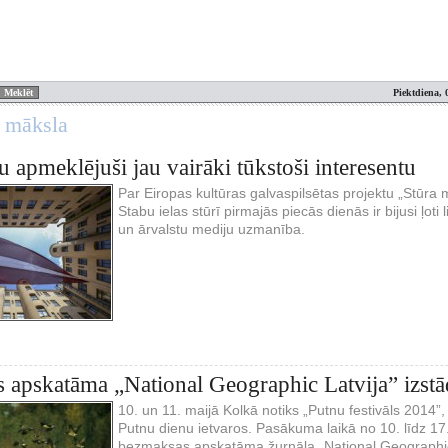
Piektdiena, 
n māksla
u apmeklējuši jau vairāki tūkstoši interesentu
Par Eiropas kultūras galvaspilsētas projektu „Stūra 
Stabu ielas stūrī pirmajās piecās dienās ir bijusi ļot
un ārvalstu mediju uzmanība.
 apskatāma „National Geographic Latvija” izstā
10. un 11. maijā Kolkā notiks „Putnu festivāls 2014”,
Putnu dienu ietvaros. Pasākuma laikā no 10. līdz 1
bezmaksas apskatāma žurnāla „National Geographic L