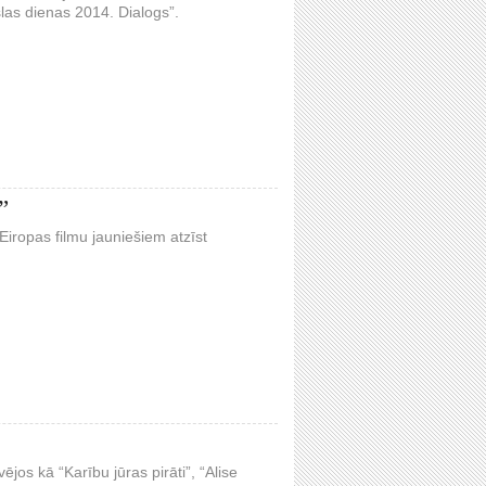
las dienas 2014. Dialogs”.
”
Eiropas filmu jauniešiem atzīst
ējos kā “Karību jūras pirāti”, “Alise