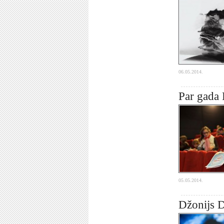
06.05.2014.
Par gada 
05.05.2014.
Džonijs D