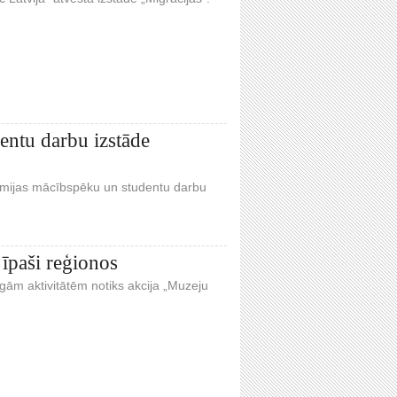
entu darbu izstāde
ēmijas mācībspēku un studentu darbu
 īpaši reģionos
īgām aktivitātēm notiks akcija „Muzeju