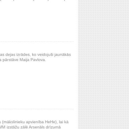
as dejas izrādes, ko veidojuši jaunākās
a pārstāve Maija Pavlova.
 (mākslinieku apvienība HeHe), lai kā
NMM izstāžu zālē Arsenāls drīzumā