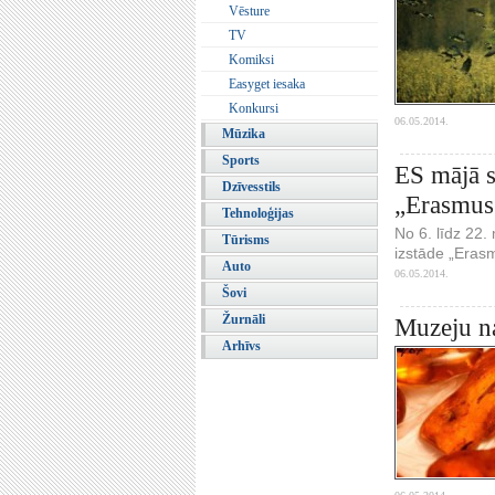
Vēsture
TV
Komiksi
Easyget iesaka
Konkursi
06.05.2014.
Mūzika
Sports
ES mājā s
Dzīvesstils
„Erasmus 
Tehnoloģijas
No 6. līdz 22
Tūrisms
izstāde „Erasm
Auto
06.05.2014.
Šovi
Žurnāli
Muzeju na
Arhīvs