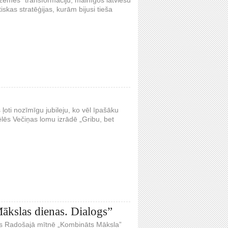
iskas stratēģijas, kurām bijusi tieša
 ļoti nozīmīgu jubileju, ko vēl īpašāku
lēs Večiņas lomu izrādē „Gribu, bet
Mākslas dienas. Dialogs”
bas Radošajā mītnē „Kombināts Māksla”