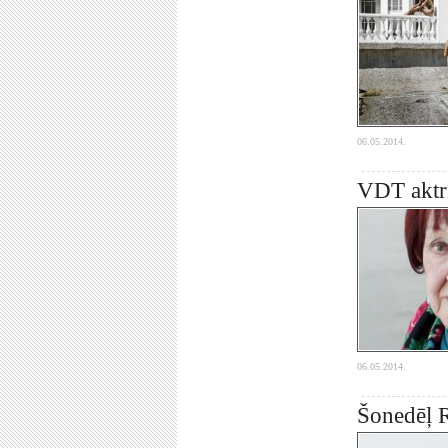
06.05.2014.
VDT aktri
06.05.2014.
Šonedēļ R