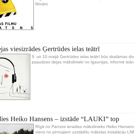
filmām.
as viesizrādes Ģertrūdes ielas teātrī
9. un 10.maijā Ģertrūdes ielas teātrī būs skatāmas div
paaudzes dejas mākslinieki no Igaunijas, informē teār
dies Heiko Hansens – izstāde “LAUKI” top
Rīgā no Parīzes ieradies mākslinieks Heiko Hansens
viens no pirmajiem uzstādītu mākslas instalāciju L