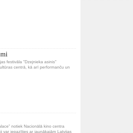
umi
as festivāla "Dzejnieka asinis"
Kultūras centrā, kā arī performanču un
alace” notiek Nacionālā kino centra
ji var iepazīties ar jaunākajām Latvijas