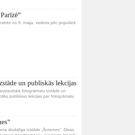
 Parīzē”
nstrēs no 9. maija, veidota pēc populārā
zstāde un publiskās lekcijas
starptautiskā fotogrāmatu izstāde un
otiks publiskas lekcijas par fotogrāmatu
mes”
āma divdaļīga izstāde „Ārzemes”. Divas
rzemes” transformāciju, mainīgos latviešu