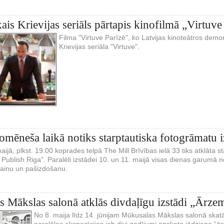
ais Krievijas seriāls pārtapis kinofilmā „Virtuve
Filma "Virtuve Parīzē", ko Latvijas kinoteātros demo
Krievijas seriāla "Virtuve".
omēneša laikā notiks starptautiska fotogrāmatu i
maijā, plkst. 19.00 koprades telpā The Mill Brīvības ielā 33 tiks atklāta 
 Publish Riga”. Paralēli izstādei 10. un 11. maijā visas dienas garumā n
zainu un pašizdošanu.
 Mākslas salonā atklās divdaļīgu izstādi „Ārze
No 8. maija līdz 14. jūnijam Mūkusalas Mākslas salonā skat
paralēlas ekspozīcijas jeb divi gadījumi apskata jēdziena “ā