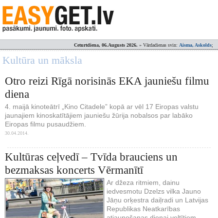
Ceturtdiena, 06.Augusts 2026.
» Vārdadienas svin:
Aisma, Askolds
;
Kultūra un māksla
Otro reizi Rīgā norisinās EKA jauniešu filmu
diena
4. maijā kinoteātrī „Kino Citadele” kopā ar vēl 17 Eiropas valstu
jaunajiem kinoskatītājiem jauniešu žūrija nobalsos par labāko
Eiropas filmu pusaudžiem.
30.04.2014.
Kultūras ceļvedī – Tvīda brauciens un
bezmaksas koncerts Vērmanītī
Ar džeza ritmiem, dainu
iedvesmotu Dzelzs vilka Jauno
Jāņu orķestra daiļradi un Latvijas
Republikas Neatkarības
atjaunošanas dienai veltītiem