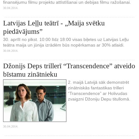
finansējumu filmu projektu attīstīšanai un debijas filmu ražošanai.
30.04.2014.
Latvijas Leļļu teātrī - „Maija svētku
piedāvājums”
30. aprīlī no plkst. 10:00 līdz 18:00 visas biļetes uz Latvijas Leļļu
teātra maija un jūnija izrādēm būs nopērkamas ar 30% atlaidi.
30.04.2014.
Džonijs Deps trillerī “Transcendence” atveido
bīstamu zinātnieku
2. maijā Latvijā sāk demonstrēt
zinātniskās fantastikas trilleri
“Transcendence” ar Holivudas
zvaigzni Džoniju Depu titullomā.
30.04.2014.