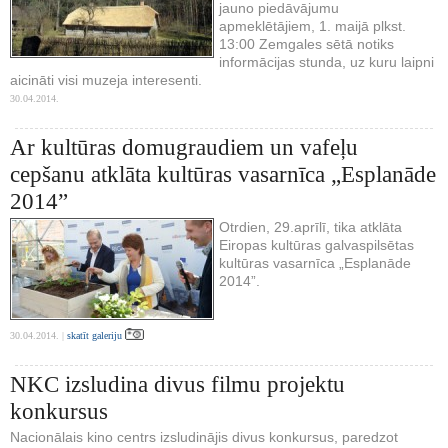
jauno piedāvājumu
apmeklētājiem, 1. maijā plkst.
13:00 Zemgales sētā notiks
informācijas stunda, uz kuru laipni
aicināti visi muzeja interesenti.
30.04.2014.
Ar kultūras domugraudiem un vafeļu
cepšanu atklāta kultūras vasarnīca „Esplanāde
2014”
Otrdien, 29.aprīlī, tika atklāta
Eiropas kultūras galvaspilsētas
kultūras vasarnīca „Esplanāde
2014”.
30.04.2014. |
skatīt galeriju
NKC izsludina divus filmu projektu
konkursus
Nacionālais kino centrs izsludinājis divus konkursus, paredzot