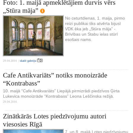
Foto: 1. maijā apmeklētājiem durvis vērs
„Stūra māja”
1
No ceturtdienas, 1. maija, pirmo
reizi publikai tiks atvērta bijusī
VDK ēka jeb „Stūra māja” -
Brīvības un Stabu ielas stūrī
esošais nams.
29.04.2014. |
skatīt galeriju
Cafe Antikvariāts” notiks monoizrāde
“Kontrabass”
10. maijā “Cafe Antikvariāts” Liepājā pirmizrādi piedzīvos Ģirta
Lukevica monoizrāde “Kontrabass” Leona Leščinska režijā.
29.04.2014.
Zinātkārās Lotes piedzīvojumu autori
viesosies Rīgā
7. un 8. maijā Lotes piedzīvojumu