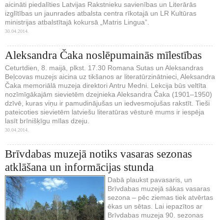
aicināti piedalīties Latvijas Rakstnieku savienības un Literārās
izglītības un jaunrades atbalsta centra rīkotajā un LR Kultūras
ministrijas atbalstītajā kokursā „Matris Lingua”.
30.04.2014.
Aleksandra Čaka noslēpumainās mīlestības
Ceturtdien, 8. maijā, plkst. 17.30 Romana Sutas un Aleksandras
Beļcovas muzejs aicina uz tikšanos ar literatūrzinātnieci, Aleksandra
Čaka memoriālā muzeja direktori Antru Medni. Lekcija būs veltīta
nozīmīgākajām sievietēm dzejnieka Aleksandra Čaka (1901–1950)
dzīvē, kuras viņu ir pamudinājušas un iedvesmojušas rakstīt. Tieši
pateicoties sievietēm latviešu literatūras vēsturē mums ir iespēja
lasīt brīnišķīgu mīlas dzeju.
30.04.2014.
Brīvdabas muzejā notiks vasaras sezonas
atklāšana un informācijas stunda
Dabā plaukst pavasaris, un
Brīvdabas muzejā sākas vasaras
sezona – pēc ziemas tiek atvērtas
ēkas un sētas. Lai iepazītos ar
Brīvdabas muzeja 90. sezonas