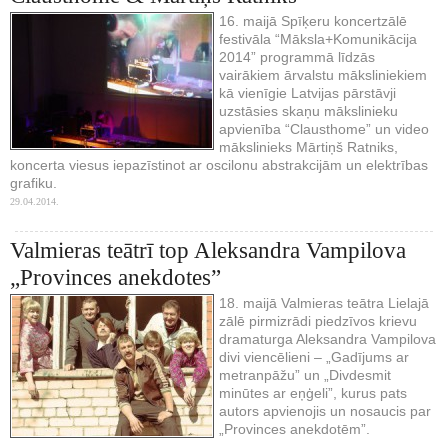
16. maijā Spīķeru koncertzālē
festivāla “Māksla+Komunikācija
2014” programmā līdzās
vairākiem ārvalstu māksliniekiem
kā vienīgie Latvijas pārstāvji
uzstāsies skaņu mākslinieku
apvienība “Clausthome” un video
mākslinieks Mārtiņš Ratniks,
koncerta viesus iepazīstinot ar oscilonu abstrakcijām un elektrības
grafiku.
29.04.2014.
Valmieras teātrī top Aleksandra Vampilova
„Provinces anekdotes”
18. maijā Valmieras teātra Lielajā
zālē pirmizrādi piedzīvos krievu
dramaturga Aleksandra Vampilova
divi viencēlieni – „Gadījums ar
metranpāžu” un „Divdesmit
minūtes ar eņģeli”, kurus pats
autors apvienojis un nosaucis par
„Provinces anekdotēm”.