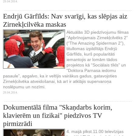
29.04.2014.
Endrjū Gārfīlds: Nav svarīgi, kas slēpjas aiz
Zirnekļcilvēka maskas
Aktuālās 3D piedzīvojumu filmas
“Apbrīnojamais Zirnekļcilvēks 2”
(“The Amazing Spiderman 2”),
titullomas izpildītājs Endrjū
Gārfīlds, kurš popularitāti
iemantojis ar lomām tādos
projektos kā “Sociālais tīkls” un
“Doktora Parnasa iedomu
pasaule”, apgalvo, ka ir veltījis vairākus gadus, gatavojoties
Zirnekļcilvēka atveidošanai, kā arī ir atklājis supervaroņa
noslēpumu un nozīmi.
29.04.2014.
Dokumentālā filma "Skaņdarbs korim,
klavierēm un fizikai" piedzīvos TV
pirmizrādi
4. maijā plkst.11.00 televīzijas