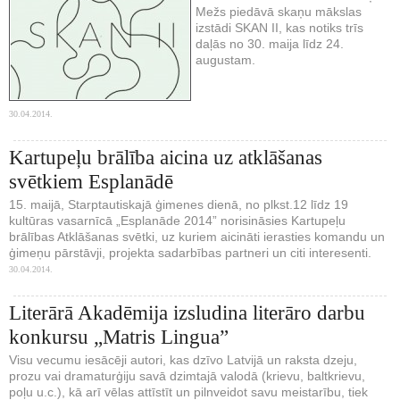
Mežs piedāvā skaņu mākslas
izstādi SKAN II, kas notiks trīs
daļās no 30. maija līdz 24.
augustam.
30.04.2014.
Kartupeļu brālība aicina uz atklāšanas
svētkiem Esplanādē
15. maijā, Starptautiskajā ģimenes dienā, no plkst.12 līdz 19
kultūras vasarnīcā „Esplanāde 2014” norisināsies Kartupeļu
brālības Atklāšanas svētki, uz kuriem aicināti ierasties komandu un
ģimeņu pārstāvji, projekta sadarbības partneri un citi interesenti.
30.04.2014.
Literārā Akadēmija izsludina literāro darbu
konkursu „Matris Lingua”
Visu vecumu iesācēji autori, kas dzīvo Latvijā un raksta dzeju,
prozu vai dramaturģiju savā dzimtajā valodā (krievu, baltkrievu,
poļu u.c.), kā arī vēlas attīstīt un pilnveidot savu meistarību, tiek