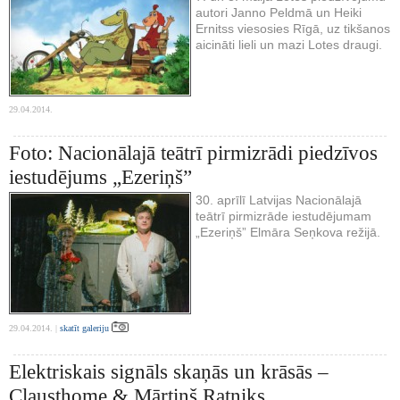
autori Janno Peldmā un Heiki
Ernitss viesosies Rīgā, uz tikšanos
aicināti lieli un mazi Lotes draugi.
29.04.2014.
Foto: Nacionālajā teātrī pirmizrādi piedzīvos
iestudējums „Ezeriņš”
30. aprīlī Latvijas Nacionālajā
teātrī pirmizrāde iestudējumam
„Ezeriņš” Elmāra Seņkova režijā.
29.04.2014. |
skatīt galeriju
Elektriskais signāls skaņās un krāsās –
Clausthome & Mārtiņš Ratniks