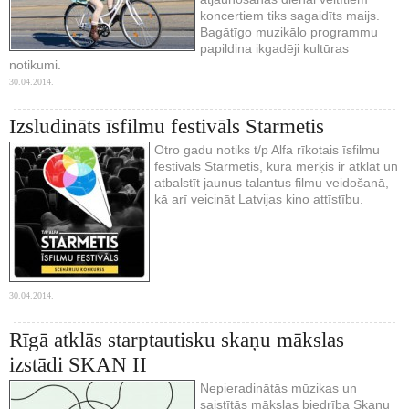
koncertiem tiks sagaidīts maijs.
Bagātīgo muzikālo programmu
papildina ikgadēji kultūras
notikumi.
30.04.2014.
Izsludināts īsfilmu festivāls Starmetis
Otro gadu notiks t/p Alfa rīkotais īsfilmu
festivāls Starmetis, kura mērķis ir atklāt un
atbalstīt jaunus talantus filmu veidošanā,
kā arī veicināt Latvijas kino attīstību.
30.04.2014.
Rīgā atklās starptautisku skaņu mākslas
izstādi SKAN II
Nepieradinātās mūzikas un
saistītās mākslas biedrība Skaņu