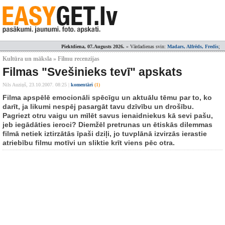
Piektdiena, 07.Augusts 2026.
» Vārdadienas svin:
Madars, Alfrēds, Fredis
;
Kultūra un māksla » Filmu recenzijas
Filmas "Svešinieks tevī" apskats
Nils Auziņš,
23.10.2007. 08:25
|
komentāri
(1)
Filma apspēlē emocionāli spēcīgu un aktuālu tēmu par to, ko
darīt, ja likumi nespēj pasargāt tavu dzīvību un drošību.
Pagriezt otru vaigu un mīlēt savus ienaidniekus kā sevi pašu,
jeb iegādāties ieroci? Diemžēl pretrunas un ētiskās dilemmas
filmā netiek iztirzātās īpaši dziļi, jo tuvplānā izvirzās ierastie
atriebību filmu motīvi un sliktie krīt viens pēc otra.