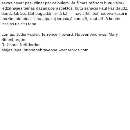
sekas nevar pasludināt par cēloņiem. Ja filmas režisors būtu vairāk
iedziļinājies tēmas dažādajos aspektos, būtu sanācis kaut kas daudz,
daudz labāks. Bet pagaidām ir tā kā ir - nav slikti, bet nodeva kasei ir
mazliet atmetusi filmu atpakaļ ierastajā kaudzē, kaut arī tā krietni
izceļas uz citu fona.
Lomās: Jodie Foster, Terrence Howard, Naveen Andrews, Mary
Steenburgen
Režisors: Neil Jordan
Mājas lapa: http://thebraveone.warnerbros.com