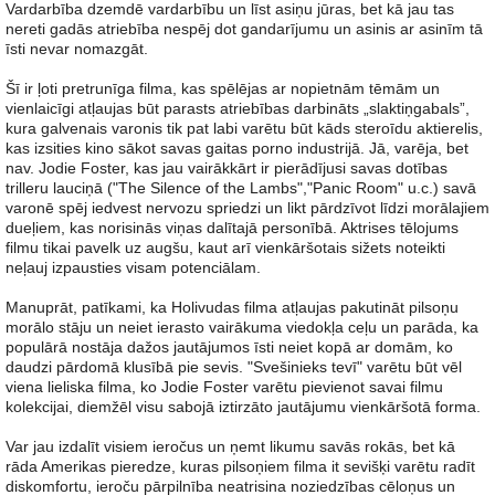
Vardarbība dzemdē vardarbību un līst asiņu jūras, bet kā jau tas
nereti gadās atriebība nespēj dot gandarījumu un asinis ar asinīm tā
īsti nevar nomazgāt.
Šī ir ļoti pretrunīga filma, kas spēlējas ar nopietnām tēmām un
vienlaicīgi atļaujas būt parasts atriebības darbināts „slaktiņgabals”,
kura galvenais varonis tik pat labi varētu būt kāds steroīdu aktierelis,
kas izsities kino sākot savas gaitas porno industrijā. Jā, varēja, bet
nav. Jodie Foster, kas jau vairākkārt ir pierādījusi savas dotības
trilleru lauciņā ("The Silence of the Lambs","Panic Room" u.c.) savā
varonē spēj iedvest nervozu spriedzi un likt pārdzīvot līdzi morālajiem
dueļiem, kas norisinās viņas dalītajā personībā. Aktrises tēlojums
filmu tikai pavelk uz augšu, kaut arī vienkāršotais sižets noteikti
neļauj izpausties visam potenciālam.
Manuprāt, patīkami, ka Holivudas filma atļaujas pakutināt pilsoņu
morālo stāju un neiet ierasto vairākuma viedokļa ceļu un parāda, ka
populārā nostāja dažos jautājumos īsti neiet kopā ar domām, ko
daudzi pārdomā klusībā pie sevis. "Svešinieks tevī" varētu būt vēl
viena lieliska filma, ko Jodie Foster varētu pievienot savai filmu
kolekcijai, diemžēl visu sabojā iztirzāto jautājumu vienkāršotā forma.
Var jau izdalīt visiem ieročus un ņemt likumu savās rokās, bet kā
rāda Amerikas pieredze, kuras pilsoņiem filma it sevišķi varētu radīt
diskomfortu, ieroču pārpilnība neatrisina noziedzības cēloņus un