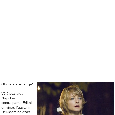
Oficiālā anotācija:
Vēlā pastaiga
Ņujorkas
centrālparkā Erikai
un viņas līgavainim
Deividam beidzās