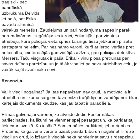
traģiski - pēc
bandītiskā
uzbrukuma Deivids
iet bojā, bet Erika
pavada slimnīcā
vairākus mēnešus. Zaudējums un pāri nodarījuma sāpes ir pārāk
neremdināmas - iegādājusies ieroci, Erika kļūst par vientuļu
atriebēju, kura policijas vietā spriež taisnīgu tiesu jebkuram pilsētā
sastaptam nelietim. Par nezināmo varoni, kurš ar ieroci vēršas pret
netaisnību, ieinteresējās gan vietējās avīzes, gan policijas detektīvs
Mersers. Taču visgrūtāk ir pašai Erikai - viņu plosa pretrunas par
savas rīcības pareizību un jo tālāk viņa iet pa savu atriebības ceļu, jo
vairāk sajūt svešinieku sevī.
Recenzija:
Vai ir viegli nogalināt? Jā, tas nepavisam nav grūti, ja motivācija ir
atriebība un likuma sargiem tava milzu traģēdija un zaudējumi ir tikai
kārtējais dokuments kaudzē, kas jau tāpat ir pārāk liela.
Filmas galvenajai varonei, ko atveido Jodie Foster nākas
pārliecināties, ka likumi ne vienmēr spēj pasargāt un, ka pāridarītāji
tiek cauri sveikā. Ko iesākt? Samierināties ar likteni, jeb atriebties.
Protams, ka galvenā varone uzsāk pašdarbību un nogalināt ir reizē
viegli un grūti, jo izšaut ir vieglāk nekā nomierināt savu sirdsapziņu.