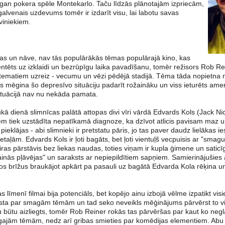
 gan pokera spēle Montekarlo. Taču līdzās plānotajām izpriecām,
 galvenais uzdevums tomēr ir izdarīt visu, lai labotu savas
uviniekiem.
as un nāve, nav tās populārākās tēmas populārajā kino, kas
ientēts uz izklaidi un bezrūpīgu laika pavadīšanu, tomēr režisors Rob Re
ematiem uzreiz - vecumu un vēzi pēdējā stadijā. Tēma tāda nopietna 
 mēgina šo depresīvo situāciju padarīt rožaināku un viss ieturēts amer
ituācijā nav nu nekāda pamata.
ukā dienā slimnīcas palātā attopas divi vīri vārdā Edvards Kols (Jack 
m tiek uzstādīta nepatīkamā diagnoze, ka dzīvot atlicis pavisam maz un
 pieklājas - abi slimnieki ir pretstatu pāris, jo tas paver daudz lielākas 
etaļām. Edvards Kols ir ļoti bagāts, bet ļoti vientuļš vecpuisis ar "smagu
iras pārstāvis bez liekas naudas, toties viņam ir kupla ģimene un sati
lainās pļāvējas" un saraksts ar nepiepildītiem sapņiem. Samierinājušies
šos brīžus braukājot apkārt pa pasauli uz bagātā Edvarda Kola rēķina un s
s līmenī filmai bija potenciāls, bet kopējo ainu izbojā vēlme izpatikt vi
sta par smagām tēmām un tad seko neveikls mēģinājums pārvērst to vi
u būtu aizliegts, tomēr Rob Reiner rokās tas pārvēršas par kaut ko neglā
gajām tēmām, nedz arī gribas smieties par komēdijas elementiem. Abu li