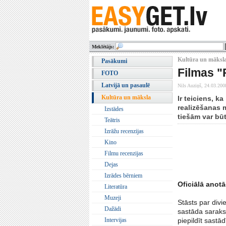
Meklētājs:
Kultūra un māksla
Pasākumi
Filmas "
FOTO
Latvijā un pasaulē
Nils Auziņš,
24.03.200
Kultūra un māksla
Ir teiciens, k
realizēšanas 
Izstādes
tiešām var būt
Teātris
Izrāžu recenzijas
Kino
Filmu recenzijas
Dejas
Izrādes bērniem
Oficiālā anotā
Literatūra
Muzeji
Stāsts par div
Dažādi
sastāda saraks
Intervijas
piepildīt sastā