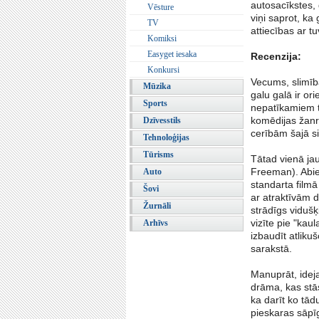
autosacīkstes,
Vēsture
viņi saprot, ka
TV
attiecības ar t
Komiksi
Easyget iesaka
Recenzija:
Konkursi
Vecums, slimīb
Mūzika
galu galā ir or
Sports
nepatīkamiem t
komēdijas žanrs
Dzīvesstils
cerībām šajā s
Tehnoloģijas
Tūrisms
Tātad vienā ja
Freeman). Abie
Auto
standarta filmā
Šovi
ar atraktīvām d
Žurnāli
strādīgs vidušķ
vizīte pie "kau
Arhīvs
izbaudīt atliku
sarakstā.
Manuprāt, ideja
drāma, kas stā
ka darīt ko tād
pieskaras sāpī