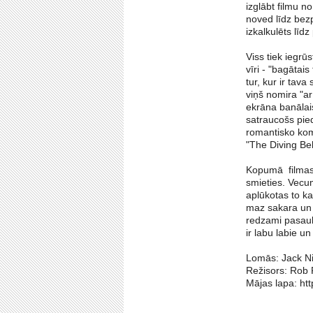
izglābt filmu n
noved līdz bezp
izkalkulēts līd
Viss tiek iegrū
vīri - "bagātai
tur, kur ir tav
viņš nomira "ar
ekrāna banālais
satraucošs pie
romantisko komē
"The Diving Bel
Kopumā filmas v
smieties. Vecum
aplūkotas to ka
maz sakara un 
redzami pasaule
ir labu labie u
Lomās: Jack N
Režisors: Rob 
Mājas lapa: htt