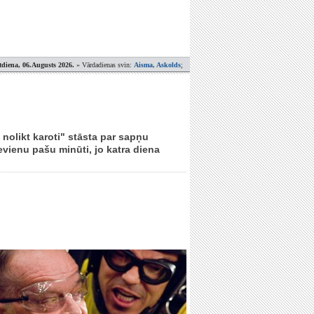
tdiena, 06.Augusts 2026.
» Vārdadienas svin:
Aisma, Askolds
;
s nolikt karoti" stāsta par sapņu
vienu pašu minūti, jo katra diena