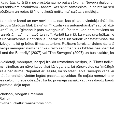
o kvadrāta, kurā tā ir iesprostota jau no paša sākuma. Neveikli dialogi u
ersoniskam produktam - tādam, kas šķiet samākslots un neīsts kā seriālu
z pēdējam un rodas tā "nenotikušā notikuma" sajūta, simulācija.
sts mutē ar karoti un nav nevienas ainas, kas pieļautu viedokļu dažādību 
s tēvocis Skrūdžs Mak Daks" un "filozofiskais automehāniķis" saprot "dzī
a sirds" un, ka "ģimene ir pats svarīgākais". Pie tam, kad nomirst viens 
 aizvērtām acīm un atvērtu sirdi". Varbūt ka ir tā, ka visas svarīgākas li
 un vienkāršais ir noticies jau pārāk bieži un vēlreiz konstatēt visas "ta
dzīvojums kā gribētos filmas autoriem. Režisors šoreiz ar drāmu dara t
diju nenogurdināmā fabrika - ražo sentimentālas bildītes bez identitāt
l and the Butterfly" (2007) vai "The Savages" (2007) un būs skaidrs, k
eidotāji, manuprāt, nespēj izpildīt uzstādītos mērķus, jo "Pirms nolikt 
s, slimības un nāve kalpo tikai kā iegansts, lai pārsviestos uz "mūžīgās
ilajā neglītumā. Nepamet arī sajūta, ka šo stāstu atkal savērpis kāds kin
tāpēc realitāte vietām iegūst pasakas apveidus. Šo sajūtu nemazina arī
s ceļojumu epziodēs.Žēl, ka tā, jo varēja sanākt kaut kas daudz baudām
n pamata ideja tāpat.
icholson, Morgan Freeman
Reiner
p://thebucketlist.warnerbros.com