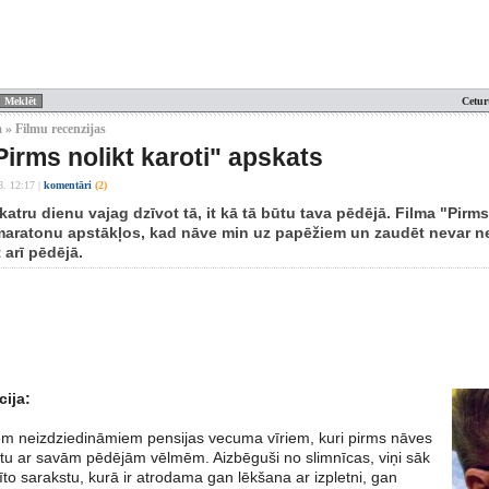
Cetur
 » Filmu recenzijas
Pirms nolikt karoti" apskats
8. 12:17
|
komentāri
(2)
a katru dienu vajag dzīvot tā, it kā tā būtu tava pēdējā. Filma "Pirm
maratonu apstākļos, kad nāve min uz papēžiem un zaudēt nevar ne
 arī pēdējā.
cija:
iem neizdziedināmiem pensijas vecuma vīriem, kuri pirms nāves
tu ar savām pēdējām vēlmēm. Aizbēguši no slimnīcas, viņi sāk
dīto sarakstu, kurā ir atrodama gan lēkšana ar izpletni, gan