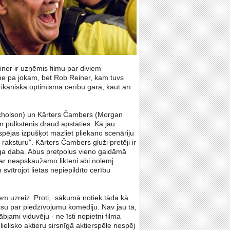
iner ir uzņēmis filmu par diviem
ne pa jokam, bet Rob Reiner, kam tuvs
ikāniska optimisma cerību garā, kaut arī
Nicholson) un Kārters Čambers (Morgan
 pulkstenis draud apstāties. Kā jau
iespējas izpušķot mazliet pliekano scenāriju
 raksturu". Kārters Čambers gluži pretēji ir
cīga daba. Abus pretpolus vieno gaidāmā
 ar neapskaužamo likteni abi nolemj
vītrojot lietas nepiepildīto cerību
siem uzreiz. Proti, sākumā notiek tāda kā
su par piedzīvojumu komēdiju. Nav jau tā,
bjami viduvēju - ne īsti nopietni filma
elisko aktieru sirsnīgā aktierspēle nespēj