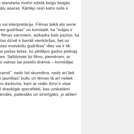
n standarta motīvi sižetā beigu beigās
 asaras. Kārtējo reizi katrs solis ir
vai interpretāciju. Filmas laikā abi vecie
ves gudrības" un konstatē, ka "mājas ir
no filmas varoņiem, aizkadra bals paziņo, ka
etas dzīvē ir banāli vienkāršas, bet uz
utas mutvārdu gudrības" diez vai ir tik
ās pašas lietas, ko pēdējos gados piekopj
es. Salīdziniet šo filmu, piemēram, ar
as vainas šai pseido drāmai – komēdijai.
karoti" nedz īsti skumdina, nedz arī liek
 jaunības" kultu un tēmas tā arī netiek
o darbonis, kam ar reālo dzīvi ir visai
 draņķīgie specefekti, kas uzskatāmi
āks, patiesāks un sirsnīgāks, jo aktieri