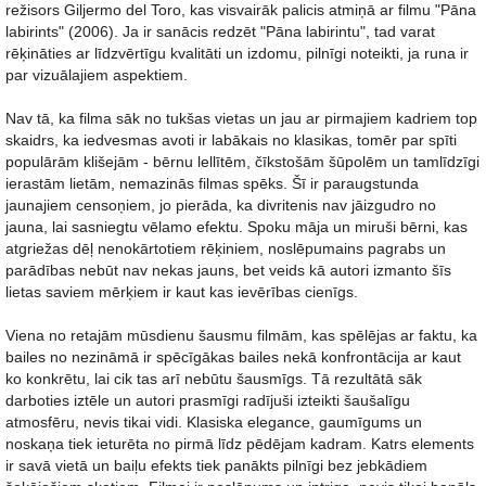
režisors Giljermo del Toro, kas visvairāk palicis atmiņā ar filmu "Pāna
labirints" (2006). Ja ir sanācis redzēt "Pāna labirintu", tad varat
rēķināties ar līdzvērtīgu kvalitāti un izdomu, pilnīgi noteikti, ja runa ir
par vizuālajiem aspektiem.
Nav tā, ka filma sāk no tukšas vietas un jau ar pirmajiem kadriem top
skaidrs, ka iedvesmas avoti ir labākais no klasikas, tomēr par spīti
populārām klišejām - bērnu lellītēm, čīkstošām šūpolēm un tamlīdzīgi
ierastām lietām, nemazinās filmas spēks. Šī ir paraugstunda
jaunajiem censoņiem, jo pierāda, ka divritenis nav jāizgudro no
jauna, lai sasniegtu vēlamo efektu. Spoku māja un miruši bērni, kas
atgriežas dēļ nenokārtotiem rēķiniem, noslēpumains pagrabs un
parādības nebūt nav nekas jauns, bet veids kā autori izmanto šīs
lietas saviem mērķiem ir kaut kas ievērības cienīgs.
Viena no retajām mūsdienu šausmu filmām, kas spēlējas ar faktu, ka
bailes no nezināmā ir spēcīgākas bailes nekā konfrontācija ar kaut
ko konkrētu, lai cik tas arī nebūtu šausmīgs. Tā rezultātā sāk
darboties iztēle un autori prasmīgi radījuši izteikti šaušalīgu
atmosfēru, nevis tikai vidi. Klasiska elegance, gaumīgums un
noskaņa tiek ieturēta no pirmā līdz pēdējam kadram. Katrs elements
ir savā vietā un baiļu efekts tiek panākts pilnīgi bez jebkādiem