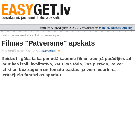
Pirmdiena, 10.Augusts 2026.
» Vārdadienas svin:
Inuta, Brencis, Audris
;
Kultūra un māksla » Filmu recenzijas
Filmas "Patversme" apskats
Nils Auziņš,
02.05.2008. 20:26
|
komentāri
(2)
Beidzot ilgāka laika periodā šausmu filmu lauciņā parādījies arī
kaut kas izcili kvalitatīvs, kaut kas tāds, kas pierāda, ka var
iztikt arī bez zāģiem un tomātu pastas, ja vien iedarbina
ierūsējušo fantāzijas aparātu.