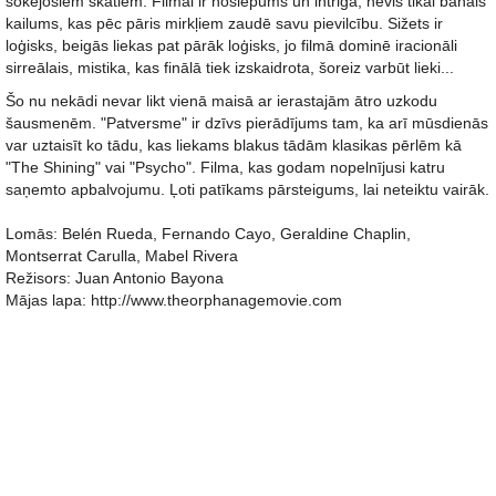
šokējošiem skatiem. Filmai ir noslēpums un intriga, nevis tikai banāls
kailums, kas pēc pāris mirkļiem zaudē savu pievilcību. Sižets ir
loģisks, beigās liekas pat pārāk loģisks, jo filmā dominē iracionāli
sirreālais, mistika, kas finālā tiek izskaidrota, šoreiz varbūt lieki...
Šo nu nekādi nevar likt vienā maisā ar ierastajām ātro uzkodu
šausmenēm. "Patversme" ir dzīvs pierādījums tam, ka arī mūsdienās
var uztaisīt ko tādu, kas liekams blakus tādām klasikas pērlēm kā
"The Shining" vai "Psycho". Filma, kas godam nopelnījusi katru
saņemto apbalvojumu. Ļoti patīkams pārsteigums, lai neteiktu vairāk.
Lomās: Belén Rueda, Fernando Cayo, Geraldine Chaplin,
Montserrat Carulla, Mabel Rivera
Režisors: Juan Antonio Bayona
Mājas lapa: http://www.theorphanagemovie.com