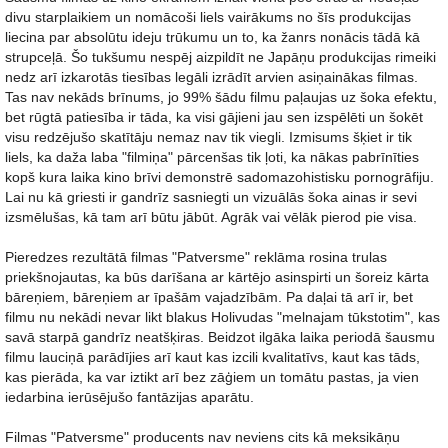
divu starplaikiem un nomācoši liels vairākums no šīs produkcijas
liecina par absolūtu ideju trūkumu un to, ka žanrs nonācis tādā kā
strupceļā. Šo tukšumu nespēj aizpildīt ne Japāņu produkcijas rimeiki
nedz arī izkarotās tiesības legāli izrādīt arvien asiņainākas filmas.
Tas nav nekāds brīnums, jo 99% šādu filmu paļaujas uz šoka efektu,
bet rūgtā patiesība ir tāda, ka visi gājieni jau sen izspēlēti un šokēt
visu redzējušo skatītāju nemaz nav tik viegli. Izmisums šķiet ir tik
liels, ka daža laba "filmiņa" pārcenšas tik ļoti, ka nākas pabrīnīties
kopš kura laika kino brīvi demonstrē sadomazohistisku pornogrāfiju.
Lai nu kā griesti ir gandrīz sasniegti un vizuālās šoka ainas ir sevi
izsmēlušas, kā tam arī būtu jābūt. Agrāk vai vēlāk pierod pie visa.
Pieredzes rezultātā filmas "Patversme" reklāma rosina trulas
priekšnojautas, ka būs darīšana ar kārtējo asinspirti un šoreiz kārta
bāreņiem, bāreņiem ar īpašām vajadzībām. Pa daļai tā arī ir, bet
filmu nu nekādi nevar likt blakus Holivudas "melnajam tūkstotim", kas
savā starpā gandrīz neatšķiras. Beidzot ilgāka laika periodā šausmu
filmu lauciņā parādījies arī kaut kas izcili kvalitatīvs, kaut kas tāds,
kas pierāda, ka var iztikt arī bez zāģiem un tomātu pastas, ja vien
iedarbina ierūsējušo fantāzijas aparātu.
Filmas "Patversme" producents nav neviens cits kā meksikāņu