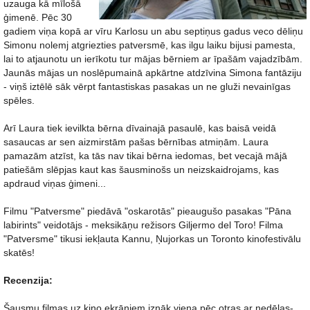
uzauga kā mīlošā
ģimenē. Pēc 30
gadiem viņa kopā ar vīru Karlosu un abu septiņus gadus veco dēliņu
Simonu nolemj atgriezties patversmē, kas ilgu laiku bijusi pamesta,
lai to atjaunotu un ierīkotu tur mājas bērniem ar īpašām vajadzībām.
Jaunās mājas un noslēpumainā apkārtne atdzīvina Simona fantāziju
- viņš iztēlē sāk vērpt fantastiskas pasakas un ne gluži nevainīgas
spēles.
Arī Laura tiek ievilkta bērna dīvainajā pasaulē, kas baisā veidā
sasaucas ar sen aizmirstām pašas bērnības atmiņām. Laura
pamazām atzīst, ka tās nav tikai bērna iedomas, bet vecajā mājā
patiešām slēpjas kaut kas šausminošs un neizskaidrojams, kas
apdraud viņas ģimeni...
Filmu "Patversme" piedāvā "oskarotās" pieaugušo pasakas "Pāna
labirints" veidotājs - meksikāņu režisors Giljermo del Toro! Filma
"Patversme" tikusi iekļauta Kannu, Ņujorkas un Toronto kinofestivālu
skatēs!
Recenzija:
Šausmu filmas uz kino ekrāniem iznāk viena pēc otras ar nedēļas-