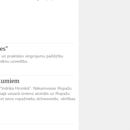
es''
ju un praktisko vingrojumu palīdzību
kolēnu uzvedību.
ākumiem
i "Indriķa Hronikā". Nākamvasar Ropažu
 šajā vasarā izviens aicināts uz Ropažu
ot seno ropažnieku dzīvesveidu, vērtības
s