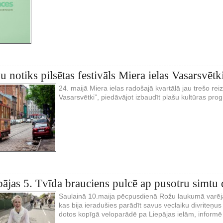
 notiks pilsētas festivāls Miera ielas Vasarsvētk
24. maijā Miera ielas radošajā kvartālā jau trešo reizi
Vasarsvētki”, piedāvājot izbaudīt plašu kultūras p
pājas 5. Tvīda brauciens pulcē ap pusotru simtu 
Saulainā 10.maija pēcpusdienā Rožu laukumā varēja
kas bija ieradušies parādīt savus veclaiku divriteņus
dotos kopīgā veloparādē pa Liepājas ielām, informē