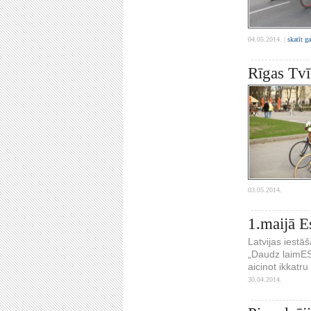
04.05.2014. |
skatīt g
Rīgas Tvī
03.05.2014.
1.maijā E
Latvijas iest
„Daudz laimES”
aicinot ikkatr
30.04.2014.