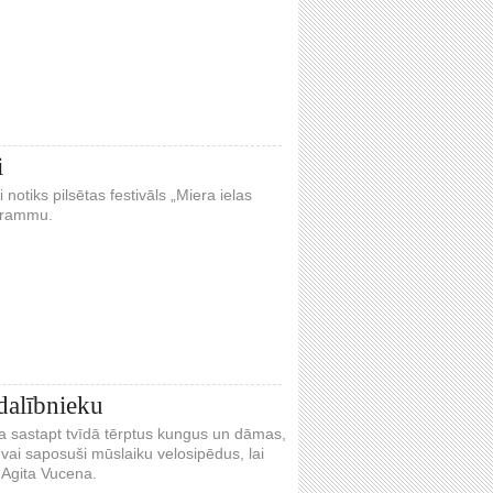
i
 notiks pilsētas festivāls „Miera ielas
rogrammu.
dalībnieku
 sastapt tvīdā tērptus kungus un dāmas,
 vai saposuši mūslaiku velosipēdus, lai
 Agita Vucena.