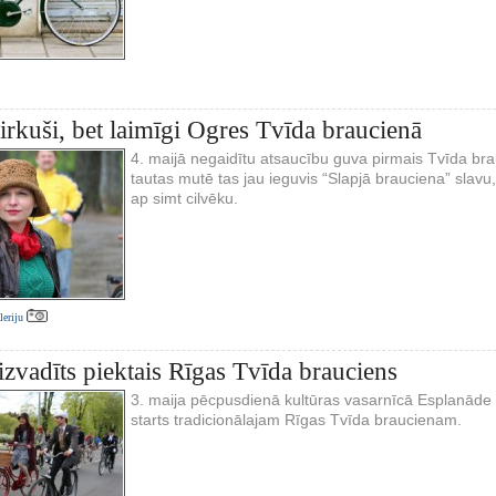
irkuši, bet laimīgi Ogres Tvīda braucienā
4. maijā negaidītu atsaucību guva pirmais Tvīda bra
tautas mutē tas jau ieguvis “Slapjā brauciena” slavu, 
ap simt cilvēku.
aleriju
vadīts piektais Rīgas Tvīda brauciens
3. maija pēcpusdienā kultūras vasarnīcā Esplanāde 
starts tradicionālajam Rīgas Tvīda braucienam.