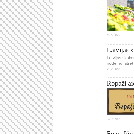
25.04.2014.
Latvijas s
Latvijas skolās
nodemonstrēt f
24.04.2014.
Ropaži ai
23.04.2014.
Foto: Jūr