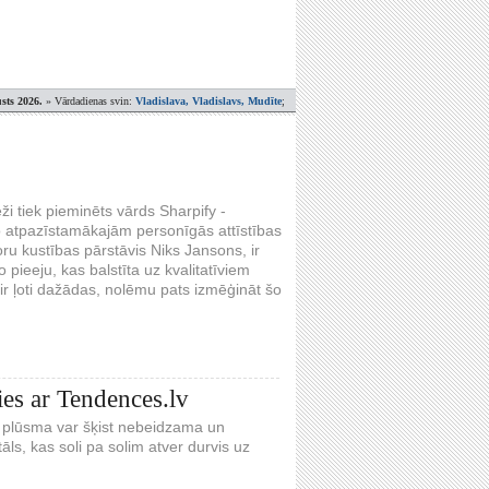
sts 2026.
» Vārdadienas svin:
Vladislava, Vladislavs, Mudīte
;
 tiek pieminēts vārds Sharpify -
 atpazīstamākajām personīgās attīstības
ru kustības pārstāvis Niks Jansons, ir
 pieeju, kas balstīta uz kvalitatīviem
r ļoti dažādas, nolēmu pats izmēģināt šo
es ar Tendences.lv
 plūsma var šķist nebeidzama un
āls, kas soli pa solim atver durvis uz