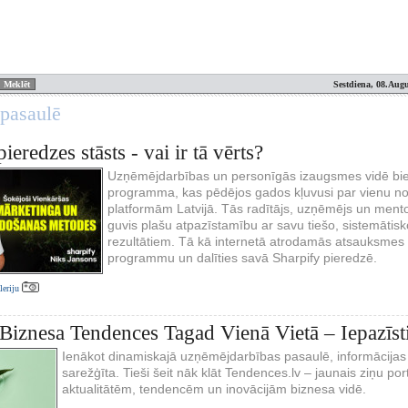
Sestdiena, 08.Augu
 pasaulē
ieredzes stāsts - vai ir tā vērts?
Uzņēmējdarbības un personīgās izaugsmes vidē bieži
programma, kas pēdējos gados kļuvusi par vienu no
platformām Latvijā. Tās radītājs, uzņēmējs un mento
guvis plašu atpazīstamību ar savu tiešo, sistemātisko
rezultātiem. Tā kā internetā atrodamās atsauksmes i
programmu un dalīties savā Sharpify pieredzē.
aleriju
Biznesa Tendences Tagad Vienā Vietā – Iepazīsti
Ienākot dinamiskajā uzņēmējdarbības pasaulē, informācijas
sarežģīta. Tieši šeit nāk klāt Tendences.lv – jaunais ziņu port
aktualitātēm, tendencēm un inovācijām biznesa vidē.