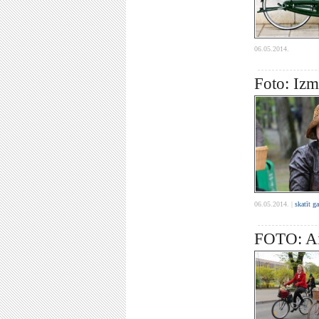
06.05.2014.
Foto: Izm
06.05.2014. |
skatīt g
FOTO: Aiz