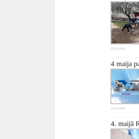
25.04.2014.
4 maija 
25.04.2014.
4. maijā 