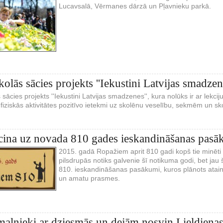
Lucavsalā, Vērmanes dārzā un Pļavnieku parkā.
kolās sācies projekts ''Iekustini Latvijas smadzen
 sācies projekts ''Iekustini Latvijas smadzenes'', kura nolūks ir ar lekci
iziskās aktivitātes pozitīvo ietekmi uz skolēnu veselību, sekmēm un s
cina uz novada 810 gades ieskandināšanas pas
2015. gadā Ropažiem aprit 810 gadi kopš tie minēt
pilsdrupās notiks galvenie šī notikuma godi, bet jau
810. ieskandināšanas pasākumi, kuros plānots atain
un amatu prasmes.
malnieki ar dziesmās un dejām nosvin Lieldiena