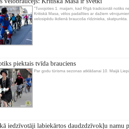
s velobraucējs: Kritiskā Masa ir svētki
"Tuvojoties 1. maijam, kad Rīgā tradicionāli notiks 
Kritiskā Masa, vēlos padalīties ar dažiem vērojumie
velosipēdu ikdienā braucoša rīdzinieka, skatpunkta.
otiks piektais tvīda brauciens
Par godu tūrisma sezonas atklāšanai 10. Maijā Liepā
alkā iedzīvotāji labiekārtos daudzdzīvokļu namu