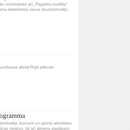
gadu norisināsies arī „Pagalmu kustība”,
adomu labiekārtos savus daudzdzīvokļu
jaunošanas dienā Rīgā plānota
programma
eminekļa, koncerti un sporta aktivitātes
tūras centros, kā arī ģimeņu pasākumi