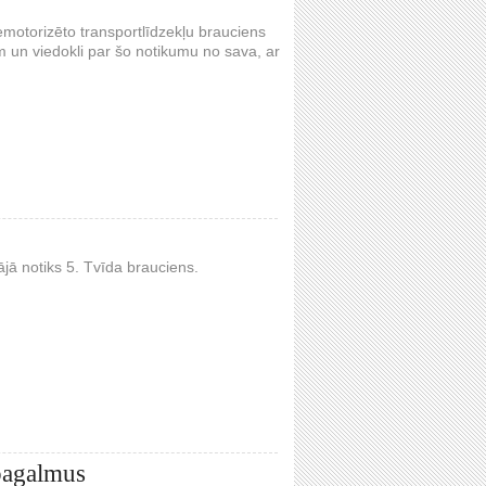
nemotorizēto transportlīdzekļu brauciens
m un viedokli par šo notikumu no sava, ar
jā notiks 5. Tvīda brauciens.
 pagalmus