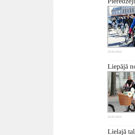
Pieredzēji
29.04.2014.
Liepājā n
29.04.2014.
Lielajā t