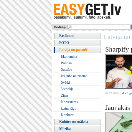
Meklētājs:
Latvijā un
Pasākumi
FOTO
Sharpify p
Latvijā un pasaulē
Ekonomika
Politika
Sadzīve
Izglītība un zinātne
Svētki
Viedokļi
02.12.2025. |
skatīt g
Ziņas
No vēstures
Jaunākās 
Izzini Rīgu
Konkursi
Kultūra un māksla
Mūzika