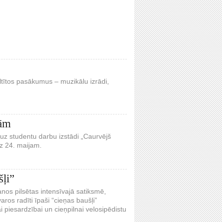
eltītos pasākumus – muzikālu izrādi,
nām
uz studentu darbu izstādi „Caurvējš
dz 24. maijam.
šļi”
anos pilsētas intensīvajā satiksmē,
os radīti īpaši “cieņas baušļi”
 piesardzībai un cieņpilnai velosipēdistu