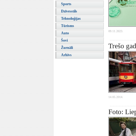
Sports
Dzīvesstils
Tehnoloģijas
Tūrisms
09.11.2023.
Auto
Šovi
Trešo gadu
Žurnāli
Arhīvs
14.05.2014.
Foto: Lie