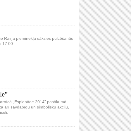
ie Raiņa pieminekļa sāksies pulcēšanās
s 17:00.
le”
vasarnīcā „Esplanāde 2014” pasākumā
kā arī savdabīgu un simbolisku akciju,
seli.