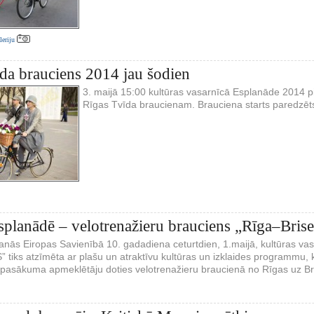
aleriju
da brauciens 2014 jau šodien
3. maijā 15:00 kultūras vasarnīcā Esplanāde 2014 p
Rīgas Tvīda braucienam. Brauciena starts paredzēt
splanādē – velotrenažieru brauciens „Rīga–Brise
āšanās Eiropas Savienībā 10. gadadiena ceturtdien, 1.maijā, kultūras 
 tiks atzīmēta ar plašu un atraktīvu kultūras un izklaides programmu, 
u pasākuma apmeklētāju doties velotrenažieru braucienā no Rīgas uz Bri