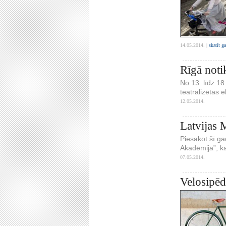
14.05.2014. |
skatīt g
Rīgā noti
No 13. līdz 18
teatralizētas 
12.05.2014.
Latvijas 
Piesakot šī ga
Akadēmijā”, ka
07.05.2014.
Velosipēdi