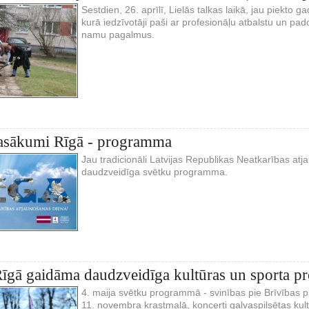
Sestdien, 26. aprīlī, Lielās talkas laikā, jau piekto 
kurā iedzīvotāji paši ar profesionāļu atbalstu un p
namu pagalmus.
pasākumi Rīgā - programma
Jau tradicionāli Latvijas Republikas Neatkarības at
daudzveidīga svētku programma.
Rīgā gaidāma daudzveidīga kultūras un sporta 
4. maija svētku programmā - svinības pie Brīvības pi
11. novembra krastmalā, koncerti galvaspilsētas kul