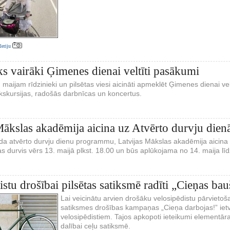
aleriju
ks vairāki Ģimenes dienai veltīti pasākumi
. maijam rīdzinieki un pilsētas viesi aicināti apmeklēt Ģimenes dienai v
ekskursijas, radošās darbnīcas un koncertus.
Mākslas akadēmija aicina uz Atvērto durvju die
da atvērto durvju dienu programmu, Latvijas Mākslas akadēmija aicina 
s durvis vērs 13. maijā plkst. 18.00 un būs aplūkojama no 14. maija lī
stu drošībai pilsētas satiksmē radīti „Cieņas bau
Lai veicinātu arvien drošāku velosipēdistu pārvietoš
satiksmes drošības kampaņas „Cieņa darbojas!” ietvar
velosipēdistiem. Tajos apkopoti ieteikumi elementārai
dalībai ceļu satiksmē.