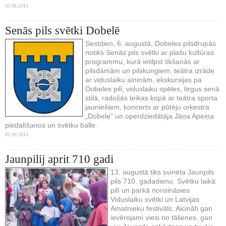
03.08.2011.
Senās pils svētki Dobelē
Sestdien, 6. augustā, Dobeles pilsdrupās
notiks Senās pils svētki ar plašu kultūras
programmu, kurā ietilpst tikšanās ar
pilsdāmām un pilskungiem, teātra izrāde
ar viduslaiku ainiņām, ekskursijas pa
Dobeles pili, viduslaiku spēles, tirgus senā
stilā, radošās teikas kopā ar teātra sporta
jauniešiem, koncerts ar pūtēju orķestra
„Dobele" un operdziedātāja Jāņa Apeiņa
piedalīšanos un svētku balle.
02.08.2011.
Jaunpilij aprit 710 gadi
13. augustā tiks svinēta Jaunpils
pils 710. gadadienu. Svētku laikā
pilī un parkā norisināsies
Viduslaiku svētki un Latvijas
Amatnieku festivāls. Aicināti gan
ievērojami viesi no tālienes, gan