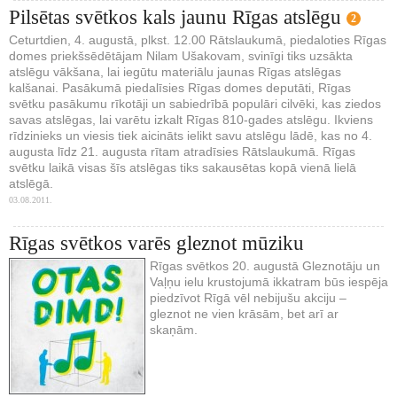
Pilsētas svētkos kals jaunu Rīgas atslēgu
2
Ceturtdien, 4. augustā, plkst. 12.00 Rātslaukumā, piedaloties Rīgas
domes priekšsēdētājam Nilam Ušakovam, svinīgi tiks uzsākta
atslēgu vākšana, lai iegūtu materiālu jaunas Rīgas atslēgas
kalšanai. Pasākumā piedalīsies Rīgas domes deputāti, Rīgas
svētku pasākumu rīkotāji un sabiedrībā populāri cilvēki, kas ziedos
savas atslēgas, lai varētu izkalt Rīgas 810-gades atslēgu. Ikviens
rīdzinieks un viesis tiek aicināts ielikt savu atslēgu lādē, kas no 4.
augusta līdz 21. augusta rītam atradīsies Rātslaukumā. Rīgas
svētku laikā visas šīs atslēgas tiks sakausētas kopā vienā lielā
atslēgā.
03.08.2011.
Rīgas svētkos varēs gleznot mūziku
Rīgas svētkos 20. augustā Gleznotāju un
Vaļņu ielu krustojumā ikkatram būs iespēja
piedzīvot Rīgā vēl nebijušu akciju –
gleznot ne vien krāsām, bet arī ar
skaņām.