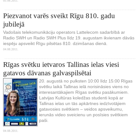
05.08.2011.
Piezvanot varēs sveikt Rīgu 810. gadu
jubilejā
Vadošais telekomunikāciju operators Lattelecom sadarbībā ar
Radio SWH un Radio SWH Plus līdz 19. augustam ikvienam dāvās
iespēju apsveikt Rīgu pilsētas 810. dzimšanas dienā.
04.08.2011.
Rīgas svētku ietvaros Tallinas ielas viesi
gatavos dāvanas galvaspilsētai
20. augustā no pulksten 10:00 līdz 15:00 Rīgas
svētku laikā Tallinas ielā norisināsies viens no
interesantākajiem Rīgas svētku pasākumiem.
Latvijas Kultūras koledžas studenti kopā ar
Tallinas ielas un tās apkārtnes iedzīvotājiem
gatavosies svētkiem – veidos apsveikumu,
ierunās video sveicienu un posīsies svētkiem
paši.
04.08.2011.