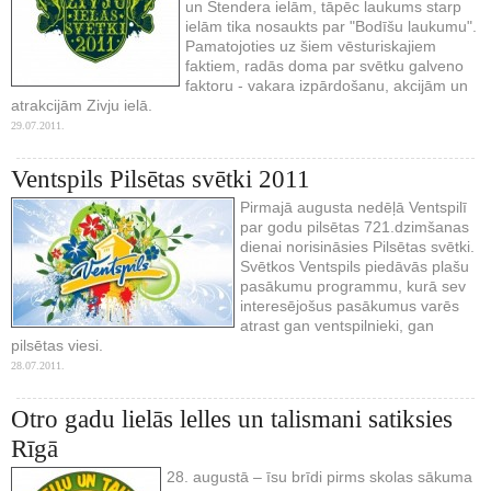
un Stendera ielām, tāpēc laukums starp
ielām tika nosaukts par "Bodīšu laukumu".
Pamatojoties uz šiem vēsturiskajiem
faktiem, radās doma par svētku galveno
faktoru - vakara izpārdošanu, akcijām un
atrakcijām Zivju ielā.
29.07.2011.
Ventspils Pilsētas svētki 2011
Pirmajā augusta nedēļā Ventspilī
par godu pilsētas 721.dzimšanas
dienai norisināsies Pilsētas svētki.
Svētkos Ventspils piedāvās plašu
pasākumu programmu, kurā sev
interesējošus pasākumus varēs
atrast gan ventspilnieki, gan
pilsētas viesi.
28.07.2011.
Otro gadu lielās lelles un talismani satiksies
Rīgā
28. augustā – īsu brīdi pirms skolas sākuma