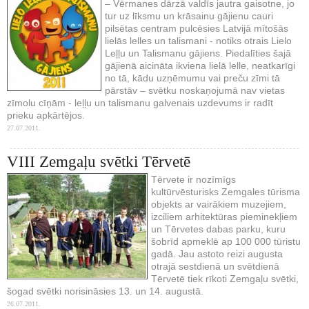
– Vērmanes dārzā valdīs jautra gaisotne, jo
tur uz līksmu un krāsainu gājienu cauri
pilsētas centram pulcēsies Latvijā mītošās
lielās lelles un talismani - notiks otrais Lielo
Leļļu un Talismanu gājiens. Piedalīties šajā
gājienā aicināta ikviena lielā lelle, neatkarīgi
no tā, kādu uzņēmumu vai preču zīmi tā
pārstāv – svētku noskaņojumā nav vietas
zīmolu cīņām - leļļu un talismanu galvenais uzdevums ir radīt
prieku apkārtējos.
27.07.2011.
VIII Zemgaļu svētki Tērvetē
Tērvete ir nozīmīgs
kultūrvēsturisks Zemgales tūrisma
objekts ar vairākiem muzejiem,
izciliem arhitektūras pieminekļiem
un Tērvetes dabas parku, kuru
šobrīd apmeklē ap 100 000 tūristu
gadā. Jau astoto reizi augusta
otrajā sestdienā un svētdienā
Tērvetē tiek rīkoti Zemgaļu svētki,
šogad svētki norisināsies 13. un 14. augustā.
26.07.2011.