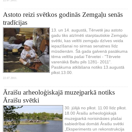
22.07.2011.
Astoto reizi svētkos godinās Zemgaļu senās
tradīcijas
13. un 14. augustā, Tērvetē jau astoto
gadu tiks atzīmēti starptautiskie Zemgaļu
svētki, kas veltīti zemgaļu dzīves veida
iepazīšanai no sirmas senatnes līdz
mūsdienām. Šā gada galvenā pasākuma
tēma veltīta pašai Tērvetei - "Tērvete
varenākā Baltu pils 1281- 2011".
Pasākuma atklāšana notiks 13.augustā
plkst.13.00.
22.07.2011.
Āraišu arheoloģiskajā muzejparkā notiks
Āraišu svētki
30. jūlijā no plkst. 11.00 līdz plkst.
18.00 Āraišu arheoloģiskajā
muzejparkā norisināsies plašai
sabiedrībai domāti Āraišu svētki
„Eksperiments un rekonstrukcija