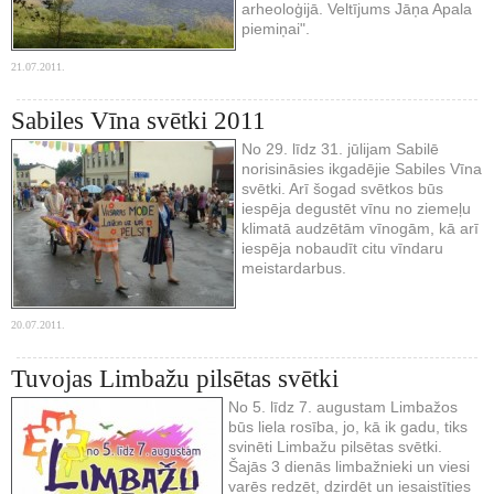
arheoloģijā. Veltījums Jāņa Apala
piemiņai".
21.07.2011.
Sabiles Vīna svētki 2011
No 29. līdz 31. jūlijam Sabilē
norisināsies ikgadējie Sabiles Vīna
svētki. Arī šogad svētkos būs
iespēja degustēt vīnu no ziemeļu
klimatā audzētām vīnogām, kā arī
iespēja nobaudīt citu vīndaru
meistardarbus.
20.07.2011.
Tuvojas Limbažu pilsētas svētki
No 5. līdz 7. augustam Limbažos
būs liela rosība, jo, kā ik gadu, tiks
svinēti Limbažu pilsētas svētki.
Šajās 3 dienās limbažnieki un viesi
varēs redzēt, dzirdēt un iesaistīties