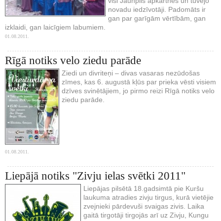
visi Jaunpils apkārtnes un tuvējo
novadu iedzīvotāji. Padomāts ir
gan par garīgām vērtībām, gan
izklaidi, gan laicīgiem labumiem.
01.08.2011.
Rīgā notiks velo ziedu parāde
Ziedi un divriteņi – divas vasaras nezūdošas
zīmes, kas 6. augustā kļūs par prieka vēsti visiem
dzīves svinētājiem, jo pirmo reizi Rīgā notiks velo
ziedu parāde.
01.08.2011.
Liepājā notiks "Zivju ielas svētki 2011"
Liepājas pilsētā 18.gadsimtā pie Kuršu
laukuma atradies zivju tirgus, kurā vietējie
zvejnieki pārdevuši svaigas zivis. Laika
gaitā tirgotāji tirgojās arī uz Zivju, Kungu