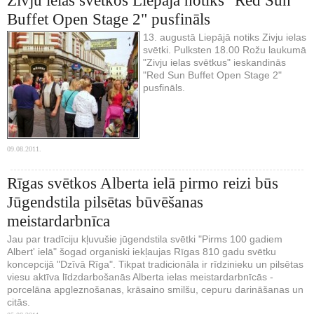
Zivju ielas svētkos Liepājā notiks "Red Sun
Buffet Open Stage 2" pusfināls
13. augustā Liepājā notiks Zivju ielas
svētki. Pulksten 18.00 Rožu laukumā
"Zivju ielas svētkus" ieskandinās
"Red Sun Buffet Open Stage 2"
pusfināls.
09.08.2011.
Rīgas svētkos Alberta ielā pirmo reizi būs
Jūgendstila pilsētas būvēšanas
meistardarbnīca
Jau par tradīciju kļuvušie jūgendstila svētki "Pirms 100 gadiem
Albert' ielā" šogad organiski iekļaujas Rīgas 810 gadu svētku
koncepcijā "Dzīvā Rīga". Tikpat tradicionāla ir rīdzinieku un pilsētas
viesu aktīva līdzdarbošanās Alberta ielas meistardarbnīcās -
porcelāna apgleznošanas, krāsaino smilšu, cepuru darināšanas un
citās.