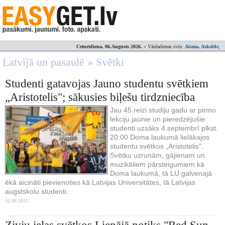
Ceturtdiena, 06.Augusts 2026.
» Vārdadienas svin:
Aisma, Askolds
;
Latvijā un pasaulē » Svētki
Studenti gatavojas Jauno studentu svētkiem
„Aristotelis"; sākusies biļešu tirdzniecība
Jau 45.reizi studiju gadu ar pirmo
lekciju jaunie un pieredzējušie
studenti uzsāks 4.septembrī plkst.
20:00 Doma laukumā lielākajos
studentu svētkos „Aristotelis".
Svētku uzrunām, gājienam un
muzikāliem pārsteigumiem kā
Doma laukumā, tā LU galvenajā
ēkā aicināti pievienoties kā Latvijas Universitātes, tā Latvijas
augstskolu studenti.
12.08.2011.