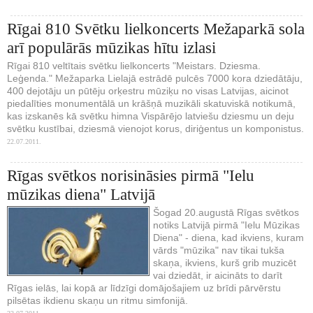
Rīgai 810 Svētku lielkoncerts Mežaparkā sola
arī populārās mūzikas hītu izlasi
Rīgai 810 veltītais svētku lielkoncerts "Meistars. Dziesma.
Leģenda." Mežaparka Lielajā estrādē pulcēs 7000 kora dziedātāju,
400 dejotāju un pūtēju orķestru mūziķu no visas Latvijas, aicinot
piedalīties monumentālā un krāšņā muzikāli skatuviskā notikumā,
kas izskanēs kā svētku himna Vispārējo latviešu dziesmu un deju
svētku kustībai, dziesmā vienojot korus, diriģentus un komponistus.
22.07.2011.
Rīgas svētkos norisināsies pirmā "Ielu
mūzikas diena" Latvijā
Šogad 20.augustā Rīgas svētkos
notiks Latvijā pirmā "Ielu Mūzikas
Diena" - diena, kad ikviens, kuram
vārds "mūzika" nav tikai tukša
skaņa, ikviens, kurš grib muzicēt
vai dziedāt, ir aicināts to darīt
Rīgas ielās, lai kopā ar līdzīgi domājošajiem uz brīdi pārvērstu
pilsētas ikdienu skaņu un ritmu simfonijā.