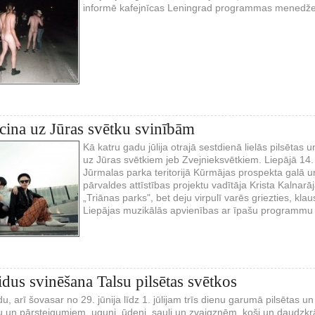
informē kafejnīcas Leningrad programmas menedžeri
icina uz Jūras svētku svinībām
Kā katru gadu jūlija otrajā sestdienā lielās pilsētas 
uz Jūras svētkiem jeb Zvejnieksvētkiem. Liepājā 14. 
Jūrmalas parka teritorijā Kūrmājas prospekta galā u
pārvaldes attīstības projektu vadītāja Krista Kalnarā
„Triānas parks", bet deju virpulī varēs griezties, kla
Liepājas muzikālās apvienības ar īpašu programmu „Br
idus svinēšana Talsu pilsētas svētkos
du, arī šovasar no 29. jūnija līdz 1. jūlijam trīs dienu garumā pilsētas
u un pārsteigumiem, uguni, ūdeni, sauli un zvaigznēm, koši un daudzkrāsa