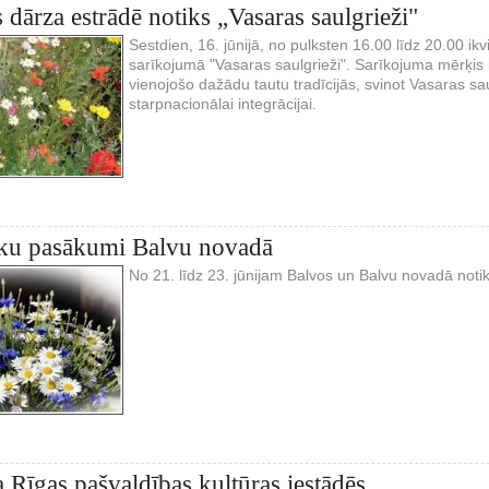
dārza estrādē notiks „Vasaras saulgrieži"
Sestdien, 16. jūnijā, no pulksten 16.00 līdz 20.00 ik
sarīkojumā "Vasaras saulgrieži". Sarīkojuma mērķis ir
vienojošo dažādu tautu tradīcijās, svinot Vasaras s
starpnacionālai integrācijai.
tku pasākumi Balvu novadā
No 21. līdz 23. jūnijam Balvos un Balvu novadā notik
a Rīgas pašvaldības kultūras iestādēs