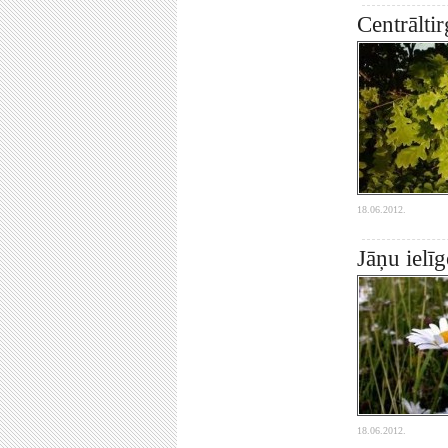
Centrālti
18.06.2012.
Jāņu ielī
18.06.2012.