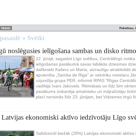
Piektdiena, 
 pasaulē » Svētki
rgū noslēgusies ielīgošana sambas un disko ritm
22. jūnijā, sagaidot Līgo svētkus, Centrāltirgū notika
ielīgošanas pasākumā savas labākās dziesmas dzied
dalībnieki Kašers un Marta, aizrautīgu atraktivitāti
apvienība „Samba de Riga" ar velotriku meistaru Jān
uzjundīja grupa PER, informē RPAS "Rīgas Centrālt
vadītājs Ivars Jakovels. Ritmiskais un līdz šim vērie
pasākums izskanēja amatnieku un mājražotāju tirdziņa
placī norisinās līdz 23. jūnijam, bet Vidzemes tirgū lī
a Latvijas ekonomiski aktīvo iedzīvotāju Līgo sv
Salīdzinoši biežāk (28%) Latvijas ekonomiski aktīvo 