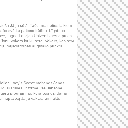
tviešu Jāņu sētā. Taču, mainoties laikiem
t šo svētku patieso būtību. Līgatnes
ē, tagad Latvijas Universitātes atpūtas
s Jāņu vakars lauku sētā. Vakars, kas sevī
ģiju mijiedarbības augstāko punktu.
n daiļās Lady's Sweet meitenes Jāņos
t.lv" skatuves, informē Ilze Jansone.
ndu garu programmu, kurā būs dzirdams
 un jāpaspēj Jāņu vakarā un naktī.