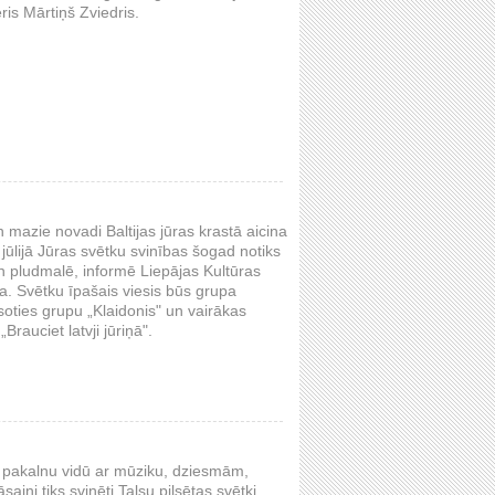
s Mārtiņš Zviedris.
un mazie novadi Baltijas jūras krastā aicina
jūlijā Jūras svētku svinības šogad notiks
n pludmalē, informē Liepājas Kultūras
ja. Svētku īpašais viesis būs grupa
usoties grupu „Klaidonis" un vairākas
auciet latvji jūriņā".
 un pakalnu vidū ar mūziku, dziesmām,
ini tiks svinēti Talsu pilsētas svētki.