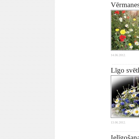
Vērmanes 
14.06.2012.
Līgo svē
13.06.2012.
Ielīgošan