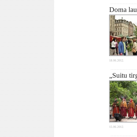
Doma lauk
18.06.2012.
„Suitu ti
15.06.2012.