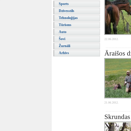
Sports
Dzīvesstils
Tehnoloģijas
Tūrisms
Auto
Šovi
22.06.2012.
Žurnāli
Āraišos 
Arhīvs
21.06.2012.
Skrundas 