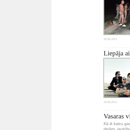
20.06.2012.
Liepāja a
19.06.2012.
Vasaras v
Kā ik katru ga
dejām, jautrīb