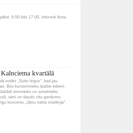
lkst. 9.00 līdz 17.00, informē Ilona
 Kalnciema kvartālā
lā notiks „Suitu tirgus", kad jau
vas. Būs kurzemnieku īpašie ēdieni,
edažādi zemnieku un amatnieku
auši, sieri un daudz citu gardumu
nīgu koncertu „Jāņu nakts mistērija".