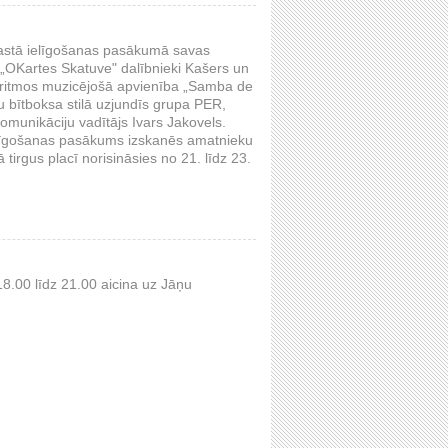
arastā ielīgošanas pasākumā savas
 „OKartes Skatuve" dalībnieki Kašers un
la ritmos muzicējošā apvienība „Samba de
u bītboksa stilā uzjundīs grupa PER,
munikāciju vadītājs Ivars Jakovels.
 ielīgošanas pasākums izskanēs amatnieku
ā tirgus placī norisināsies no 21. līdz 23.
 18.00 līdz 21.00 aicina uz Jāņu