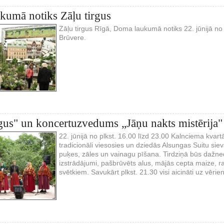
umā notiks Zāļu tirgus
Zāļu tirgus Rīgā, Doma laukumā notiks 22. jūnijā no p
Brūvere.
rgus" un koncertuzvedums „Jāņu nakts mistērija"
22. jūnijā no plkst. 16.00 līzd 23.00 Kalnciema kvartā
tradicionāli viesosies un dziedās Alsungas Suitu sie
puķes, zāles un vainagu pīšana. Tirdziņā būs dažn
izstrādājumi, pašbrūvēts alus, mājās cepta maize, r
svētkiem. Savukārt plkst. 21.30 visi aicināti uz vērie