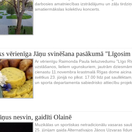
darbosies amatniecības izstrādājumu un zāļu tirdziņ
amatiermākslas kolektīvu koncerts.
ks vērienīga Jāņu svinēšana pasākumā "Līgosim 
Ar vērienīgu Raimonda Paula lieluzvedumu "Līgo Rīg
uzstāšanos, lieliem ugunskuriem, jautrām dziesmā
cienastu 11.novembra krastmalā Rīgas dome aicina r
svētkus 23. jūnijā no plkst. 17.00 līdz pat saullēkta
un sporta departamenta sabiedrisko attiecību projekt
āņus nesvin, gaidīti Olainē
Muzikālas un sportiskas netradicionālu vasaras saulg
25. jūnijam gaida Alternatīvajos Jāņos Uzvaras līd