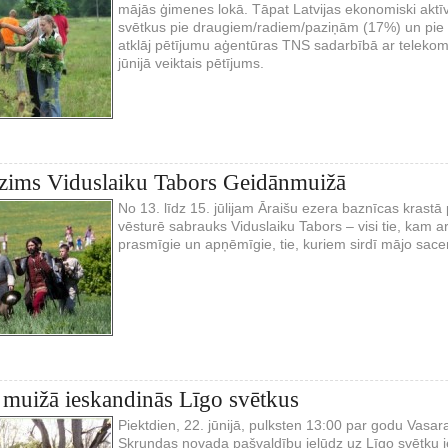
mājās ģimenes lokā. Tāpat Latvijas ekonomiski aktīvi
svētkus pie draugiem/radiem/paziņām (17%) un pie 
atklāj pētījumu aģentūras TNS sadarbībā ar teleko
jūnijā veiktais pētījums.
dzims Viduslaiku Tabors Geidānmuižā
No 13. līdz 15. jūlijam Āraišu ezera baznīcas krastā
vēsturē sabrauks Viduslaiku Tabors – visi tie, kam 
prasmīgie un apņēmīgie, tie, kuriem sirdī mājo sac
muižā ieskandinās Līgo svētkus
Piektdien, 22. jūnijā, pulksten 13:00 par godu Vasa
Skrundas novada pašvaldību ielūdz uz Līgo svētku 