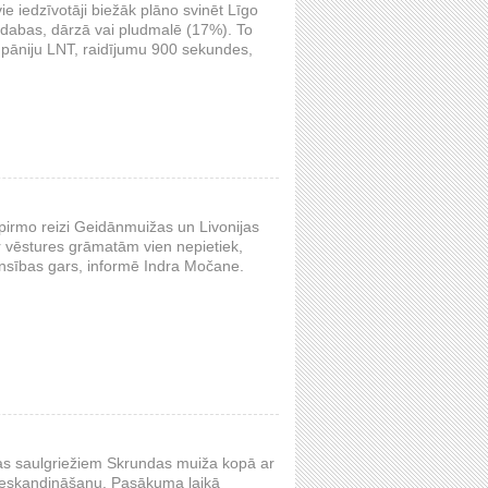
e iedzīvotāji biežāk plāno svinēt Līgo
dabas, dārzā vai pludmalē (17%). To
mpāniju LNT, raidījumu 900 sekundes,
 pirmo reizi Geidānmuižas un Livonijas
ar vēstures grāmatām vien nepietiek,
ensības gars, informē Indra Močane.
ras saulgriežiem Skrundas muiža kopā ar
ieskandināšanu. Pasākuma laikā