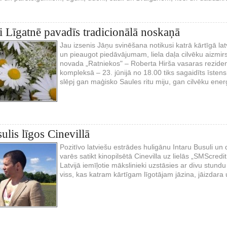
i Līgatnē pavadīs tradicionālā noskaņā
Jau izsenis Jāņu svinēšana notikusi katrā kārtīgā la
un pieaugot piedāvājumam, liela daļa cilvēku aizmirs
novada „Ratniekos" – Roberta Hirša vasaras rezidenc
kompleksā – 23. jūnijā no 18.00 tiks sagaidīts īsten
slēpj gan maģisko Saules ritu miju, gan cilvēku ener
ulis līgos Cinevillā
Pozitīvo latviešu estrādes huligānu Intaru Busuli u
varēs satikt kinopilsētā Cinevilla uz lielās „SMScredi
Latvijā iemīļotie mākslinieki uzstāsies ar divu stu
viss, kas katram kārtīgam līgotājam jāzina, jāizdara