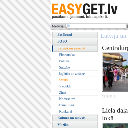
Meklētājs:
Latvijā un
Pasākumi
FOTO
Centrālti
Latvijā un pasaulē
Ekonomika
Politika
Sadzīve
Izglītība un zinātne
Svētki
Viedokļi
Ziņas
22.06.2012.
No vēstures
Izzini Rīgu
Liela daļ
Konkursi
lokā
Kultūra un māksla
Mūzika