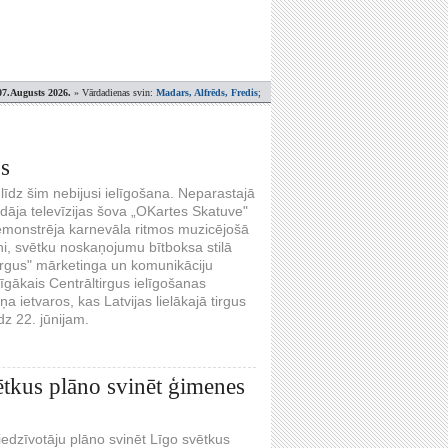
07.Augusts 2026.
» Vārdadienas svin:
Madars, Alfrēds, Fredis
;
os
 līdz šim nebijusi ielīgošana. Neparastajā
āja televīzijas šova „OKartes Skatuve"
 demonstrēja karnevāla ritmos muzicējošā
i, svētku noskaņojumu bītboksa stilā
irgus" mārketinga un komunikāciju
nīgākais Centrāltirgus ielīgošanas
 ietvaros, kas Latvijas lielākajā tirgus
dz 22. jūnijam.
ētkus plāno svinēt ģimenes
iedzīvotāju plāno svinēt Līgo svētkus