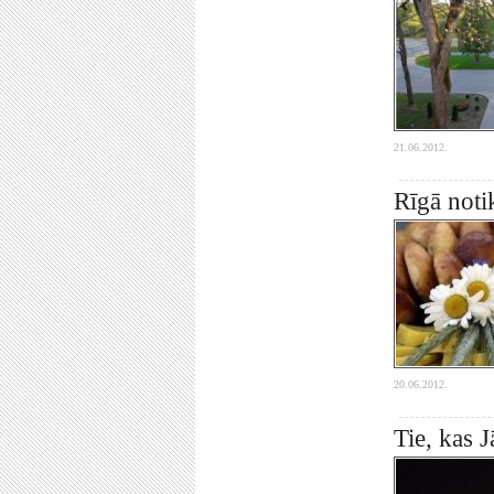
21.06.2012.
Rīgā noti
20.06.2012.
Tie, kas J