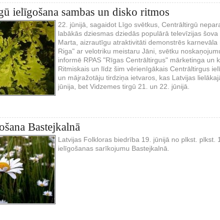
rgū ielīgošana sambas un disko ritmos
22. jūnijā, sagaidot Līgo svētkus, Centrāltirgū nep
labākās dziesmas dziedās populārā televīzijas šova
Marta, aizrautīgu atraktivitāti demonstrēs karnevā
Riga" ar velotriku meistaru Jāni, svētku noskaņojum
informē RPAS "Rīgas Centrāltirgus" mārketinga un ko
Ritmiskais un līdz šim vērienīgākais Centrāltirgus
un mājražotāju tirdziņa ietvaros, kas Latvijas lielākaj
jūnija, bet Vidzemes tirgū 21. un 22. jūnijā.
gošana Bastejkalnā
Latvijas Folkloras biedrība 19. jūnijā no plkst. plkst.
ielīgošanas sarīkojumu Bastejkalnā.