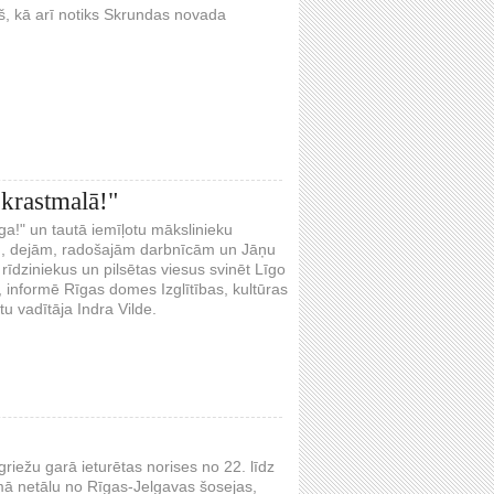
š, kā arī notiks Skrundas novada
krastmalā!"
a!" un tautā iemīļotu mākslinieku
m, dejām, radošajām darbnīcām un Jāņu
īdziniekus un pilsētas viesus svinēt Līgo
m, informē Rīgas domes Izglītības, kultūras
u vadītāja Indra Vilde.
riežu garā ieturētas norises no 22. līdz
umā netālu no Rīgas-Jelgavas šosejas,