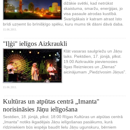
dižākie svētki, kad netrūkst
skaistuma, smaržu, enerģijas, jo
visa pasaule atrodas kustībā.
Svarīgākais ir katram atrast īsto
brīdi uzņemt šo brīnišķīgo spēku, kuru mums tik dāsni dāvā daba.
15.06.2011.
"Iļģi" ielīgos Aizkraukli
Klāt vasaras saulgriežu un Jāņu
laiks. Piektdien, 17. jūnijā, plkst.
19.00 Aizkraukle pievienosies
Ilgas Reiznieces un „Dienas"
aicinājumam „Piedzīvosim Jāņus".
15.06.2011.
Kultūras un atpūtas centrā „Imanta"
norisināsies Jāņu ielīgošana
Sestdien, 18. jūnijā, plkst. 18:00 Rīgas Kultūras un atpūtas centrā
„Imanta" notiks ikgadējais Jāņu ielīgošanas pasākums, kurā
rīdziniekiem būs iespēja baudīt lielu Jāņu ugunskuru, bērniem