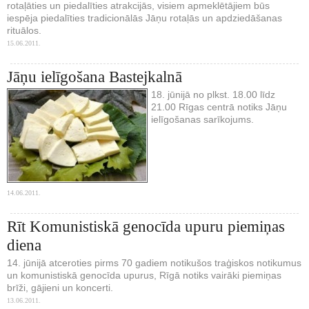
rotaļāties un piedalīties atrakcijās, visiem apmeklētājiem būs
iespēja piedalīties tradicionālās Jāņu rotaļās un apdziedāšanas
rituālos.
15.06.2011.
Jāņu ielīgošana Bastejkalnā
18. jūnijā no plkst. 18.00 līdz
21.00 Rīgas centrā notiks Jāņu
ielīgošanas sarīkojums.
14.06.2011.
Rīt Komunistiskā genocīda upuru piemiņas
diena
14. jūnijā atceroties pirms 70 gadiem notikušos traģiskos notikumus
un komunistiskā genocīda upurus, Rīgā notiks vairāki piemiņas
brīži, gājieni un koncerti.
13.06.2011.