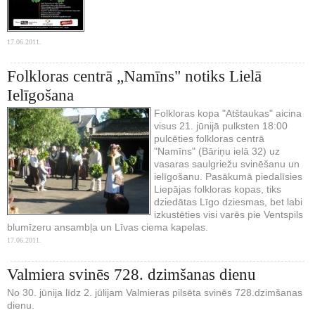
17.06.2011.
Folkloras centrā „Namīns" notiks Lielā
Ielīgošana
Folkloras kopa "Atštaukas" aicina
visus 21. jūnijā pulksten 18:00
pulcēties folkloras centrā
"Namīns" (Bāriņu ielā 32) uz
vasaras saulgriežu svinēšanu un
ielīgošanu. Pasākumā piedalīsies
Liepājas folkloras kopas, tiks
dziedātas Līgo dziesmas, bet labi
izkustēties visi varēs pie Ventspils
blumīzeru ansambļa un Līvas ciema kapelas.
17.06.2011.
Valmiera svinēs 728. dzimšanas dienu
No 30. jūnija līdz 2. jūlijam Valmieras pilsēta svinēs 728.dzimšanas
dienu.