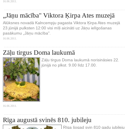
16.06.2011.
„Jāņu mācība" Viktora Ķirpa Ates muzejā
Alūksnes novadā Kalncempju pagasta Viktora Ķirpa Ates muzejā
23.jūnijā pulksten 12:00 visi mīļi aicināti uz Jāņu ielīgošanas
pasākumu „Jāņu mācība".
16.06.2011.
Zāļu tirgus Doma laukumā
Zāļu tirgus Doma laukumā norisināsies 22.
jūnijā no plkst. 9.00 līdz 17.00.
16.06.2011.
Rīga augustā svinēs 810. jubileju
Rīga šogad svin 810 gadu jubileju