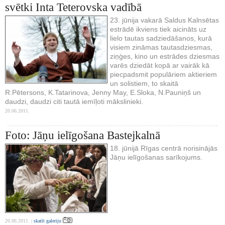
svētki Inta Teterovska vadībā
23. jūnija vakarā Saldus Kalnsētas
estrādē ikviens tiek aicināts uz
lielo tautas sadziedāšanos, kurā
visiem zināmas tautasdziesmas,
ziņģes, kino un estrādes dziesmas
varēs dziedāt kopā ar vairāk kā
piecpadsmit populāriem aktieriem
un solistiem, to skaitā
R.Pētersons, K.Tatarinova, Jenny May, E.Sloka, N.Pauniņš un
daudzi, daudzi citi tautā iemīļoti mākslinieki.
20.06.2011.
Foto: Jāņu ielīgošana Bastejkalnā
18. jūnijā Rīgas centrā norisinājās
Jāņu ielīgošanas sarīkojums.
20.06.2011. |
skatīt galeriju