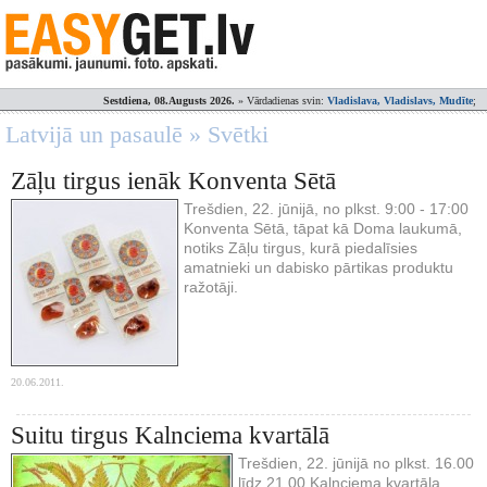
Sestdiena, 08.Augusts 2026.
» Vārdadienas svin:
Vladislava, Vladislavs, Mudīte
;
Latvijā un pasaulē » Svētki
Zāļu tirgus ienāk Konventa Sētā
Trešdien, 22. jūnijā, no plkst. 9:00 - 17:00
Konventa Sētā, tāpat kā Doma laukumā,
notiks Zāļu tirgus, kurā piedalīsies
amatnieki un dabisko pārtikas produktu
ražotāji.
20.06.2011.
Suitu tirgus Kalnciema kvartālā
Trešdien, 22. jūnijā no plkst. 16.00
līdz 21.00 Kalnciema kvartāla