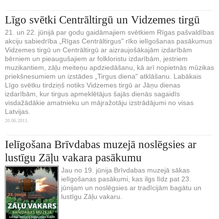
Līgo svētki Centrāltirgū un Vidzemes tirgū
21. un 22. jūnijā par godu gaidāmajiem svētkiem Rīgas pašvaldības
akciju sabiedrība „Rīgas Centrāltirgus" rīko ielīgošanas pasākumus
Vidzemes tirgū un Centrāltirgū ar aizraujošākajām izdarībām
bērniem un pieaugušajiem ar folkloristu izdarībām, jestriem
muzikantiem, zāļu meiteņu apdziedāšanu, kā arī nopietnās mūzikas
priekšnesumiem un izstādes „Tirgus diena" atklāšanu. Labākais
Līgo svētku tirdziņš notiks Vidzemes tirgū ar Jāņu dienas
izdarībām, kur tirgus apmeklētājus šajās dienās sagaidīs
visdažādākie amatnieku un mājražotāju izstrādājumi no visas
Latvijas.
20.06.2011.
Ielīgošana Brīvdabas muzejā noslēgsies ar
lustīgu Zāļu vakara pasākumu
Jau no 19. jūnija Brīvdabas muzejā sākas
ielīgošanas pasākumi, kas ilgs līdz pat 23.
jūnijam un noslēgsies ar tradīcijām bagātu un
lustīgu Zāļu vakaru.