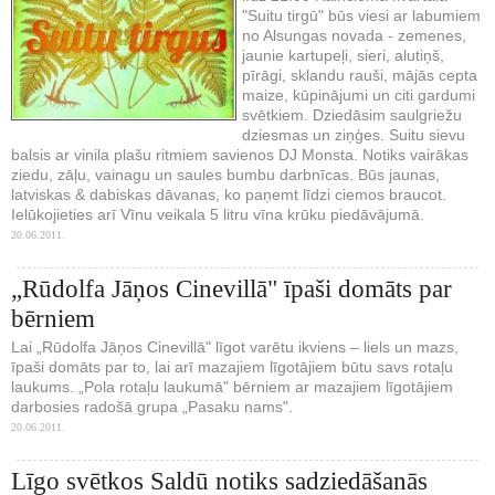
"Suitu tirgū" būs viesi ar labumiem
no Alsungas novada - zemenes,
jaunie kartupeļi, sieri, alutiņš,
pīrāgi, sklandu rauši, mājās cepta
maize, kūpinājumi un citi gardumi
svētkiem. Dziedāsim saulgriežu
dziesmas un ziņģes. Suitu sievu
balsis ar vinila plašu ritmiem savienos DJ Monsta. Notiks vairākas
ziedu, zāļu, vainagu un saules bumbu darbnīcas. Būs jaunas,
latviskas & dabiskas dāvanas, ko paņemt līdzi ciemos braucot.
Ielūkojieties arī Vīnu veikala 5 litru vīna krūku piedāvājumā.
20.06.2011.
„Rūdolfa Jāņos Cinevillā" īpaši domāts par
bērniem
Lai „Rūdolfa Jāņos Cinevillā" līgot varētu ikviens – liels un mazs,
īpaši domāts par to, lai arī mazajiem līgotājiem būtu savs rotaļu
laukums. „Pola rotaļu laukumā" bērniem ar mazajiem līgotājiem
darbosies radošā grupa „Pasaku nams".
20.06.2011.
Līgo svētkos Saldū notiks sadziedāšanās