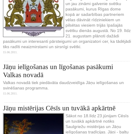
un jau zināmi galvenie svētku
pasākumi, kurus Rīgas dome
kopā ar sadarbības partneriem
vēlas dāvināt rīdziniekiem un
pilsētas viesiem trijās īpašajās
svētku dienās augustā. No 19. līdz
21. augustam plānoti dažādi
pasākumi un interesanti pārsteigumi un organizatori cer, ka tādējādi
tiks radīti neaizmirstami un sirsnīgi svētki.
15.06.2011.
Jāņu ielīgošanas un līgošanas pasākumi
Valkas novadā
Valkas novadā tiek piedāvāta daudzveidīga Jāņu ielīgošanas un
svinēšanas programma.
15.06.2011.
Jāņu mistērijas Cēsīs un tuvākā apkārtnē
Sākot no 18.līdz 23.jūnijam Cēsīs
un tuvākā apkārtnē notiks
Saulgriežu mistērijas un Jāņu
ielīgošanas tradīcijas. Jāņi - baltu