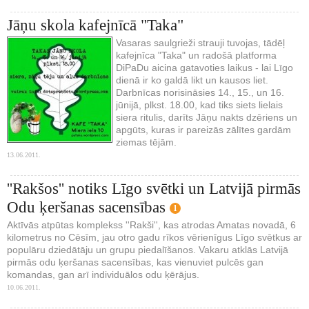
Jāņu skola kafejnīcā "Taka"
Vasaras saulgrieži strauji tuvojas, tādēļ
kafejnīca "Taka" un radošā platforma
DiPaDu aicina gatavoties laikus - lai Līgo
dienā ir ko galdā likt un kausos liet.
Darbnīcas norisināsies 14., 15., un 16.
jūnijā, plkst. 18.00, kad tiks siets lielais
siera ritulis, darīts Jāņu nakts dzēriens un
apgūts, kuras ir pareizās zālītes gardām
ziemas tējām.
13.06.2011.
''Rakšos'' notiks Līgo svētki un Latvijā pirmās
Odu ķeršanas sacensības
1
Aktīvās atpūtas komplekss ''Rakši'', kas atrodas Amatas novadā, 6
kilometrus no Cēsīm, jau otro gadu rīkos vērienīgus Līgo svētkus ar
populāru dziedātāju un grupu piedalīšanos. Vakaru atklās Latvijā
pirmās odu ķeršanas sacensības, kas vienuviet pulcēs gan
komandas, gan arī individuālos odu ķērājus.
10.06.2011.