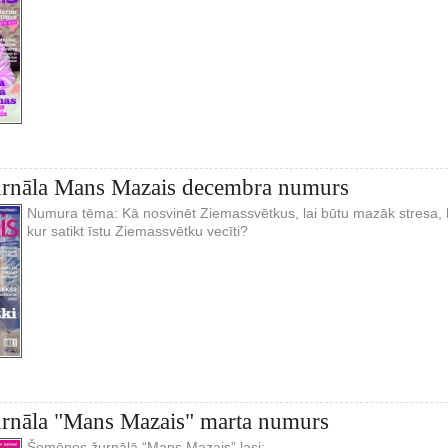
žurnāla Mans Mazais decembra numurs
Numura tēma: Kā nosvinēt Ziemassvētkus, lai būtu mazāk stresa, b
kur satikt īstu Ziemassvētku vecīti?
urnāla "Mans Mazais" marta numurs
Šomēnes žurnālā “Mans Mazais” lasi: