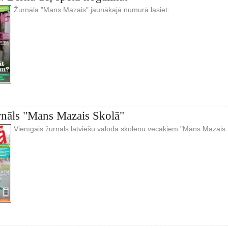
Žurnāla "Mans Mazais" jaunākajā numurā lasiet:
rnāls "Mans Mazais Skolā"
Vienīgais žurnāls latviešu valodā skolēnu vecākiem "Mans Mazais S