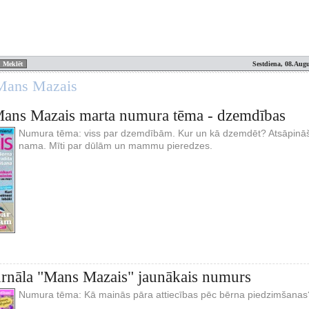
Sestdiena, 08.Augu
 Mans Mazais
Mans Mazais marta numura tēma - dzemdības
Numura tēma: viss par dzemdībām. Kur un kā dzemdēt? Atsāpinā
nama. Mīti par dūlām un mammu pieredzes.
urnāla "Mans Mazais" jaunākais numurs
Numura tēma: Kā mainās pāra attiecības pēc bērna piedzimšanas?