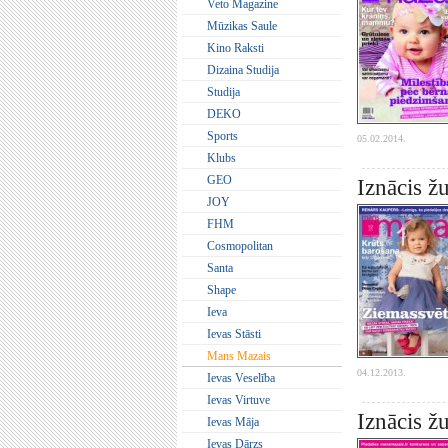
Veto Magazine
Mūzikas Saule
Kino Raksti
Dizaina Studija
Studija
DEKO
Sports
05.02.2014.
Klubs
GEO
Iznācis 
JOY
FHM
Cosmopolitan
Santa
Shape
Ieva
Ievas Stāsti
Mans Mazais
04.12.2013.
Ievas Veselība
Ievas Virtuve
Iznācis ž
Ievas Māja
Ievas Dārzs