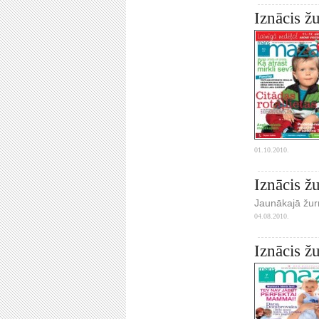
Iznācis ž
01.10.2010.
Iznācis ž
Jaunākajā žur
04.08.2010.
Iznācis ž