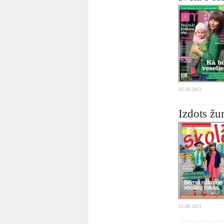
02.10.2012.
Izdots žu
12.08.2011.