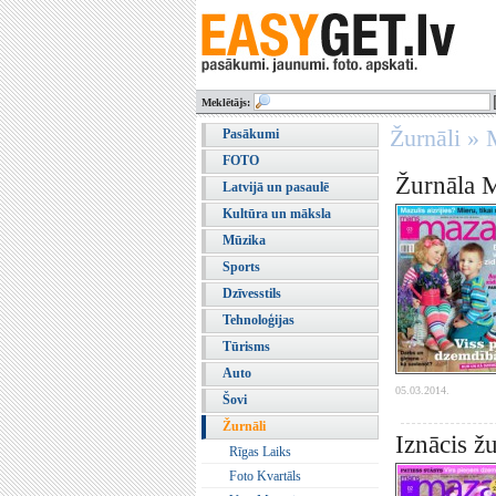
Meklētājs:
Žurnāli »
Pasākumi
FOTO
Žurnāla 
Latvijā un pasaulē
Kultūra un māksla
Mūzika
Sports
Dzīvesstils
Tehnoloģijas
Tūrisms
Auto
05.03.2014.
Šovi
Žurnāli
Iznācis ž
Rīgas Laiks
Foto Kvartāls