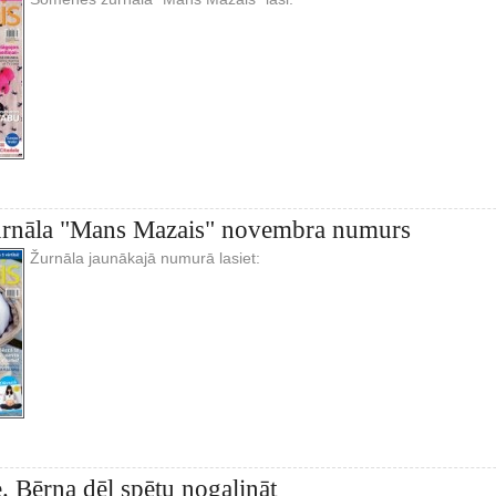
žurnāla "Mans Mazais" novembra numurs
Žurnāla jaunākajā numurā lasiet:
e. Bērna dēļ spētu nogalināt