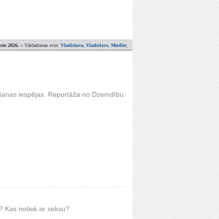
sts 2026.
» Vārdadienas svin:
Vladislava, Vladislavs, Mudīte
;
šanas iespējas. Reportāža no Dzemdību
 Kas notiek ar seksu?