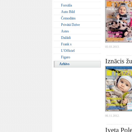
Forsāža
Auto Bild
Čemodāns
Privātā Dzīve
Astes
Dažādi
Frank s
05.03.2013.
L’Officiel
Figaro
Iznācis 
Arhīvs
06.11.2012.
Iveta Pol