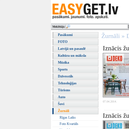
Meklētājs:
Žurnāli »
Pasākumi
FOTO
Iznācis ž
Latvijā un pasaulē
Kultūra un māksla
Mūzika
Sports
Dzīvesstils
Tehnoloģijas
Tūrisms
Auto
07.04.2014.
Šovi
Žurnāli
Iznācis ž
Rīgas Laiks
Foto Kvartāls