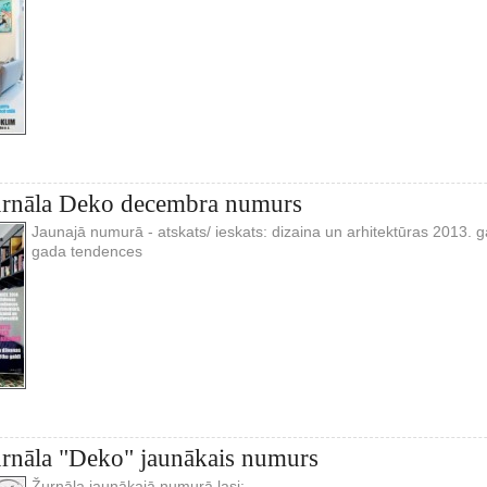
žurnāla Deko decembra numurs
Jaunajā numurā - atskats/ ieskats: dizaina un arhitektūras 2013.
gada tendences
urnāla "Deko" jaunākais numurs
Žurnāla jaunākajā numurā lasi: