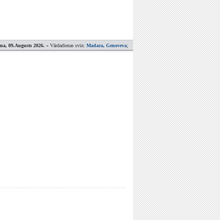
ena, 09.Augusts 2026.
» Vārdadienas svin:
Madara, Genoveva
;