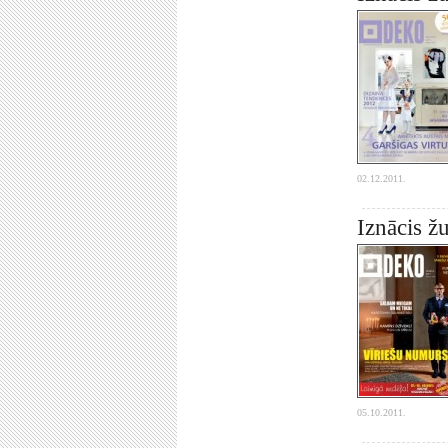
02.12.2011.
Iznācis ž
05.10.2011.