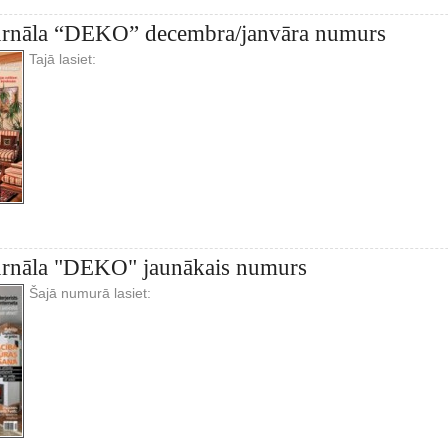
žurnāla “DEKO” decembra/janvāra numurs
Tajā lasiet:
žurnāla "DEKO" jaunākais numurs
Šajā numurā lasiet: