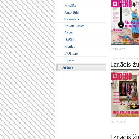
Forsāža
Auto Bild
Čemodāns
Privātā Dzīve
Astes
Dažādi
Frank s
02.10.2012.
L’Officiel
Figaro
Iznācis 
Arhīvs
06.02.2012.
Iznācis 