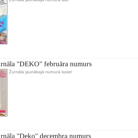
žurnāla "DEKO" februāra numurs
Žurnāla jaunākajā numurā lasiet:
žurnāla "Deko" decembra numurs