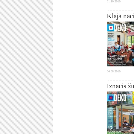
01.10.2010.
Klajā nā
04.08.2010.
Iznācis ž