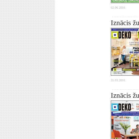
02.06.2010.
Iznācis ž
31.03.2010.
Iznācis 