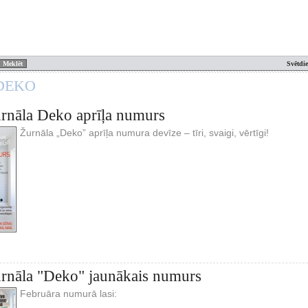
Svētdi
 DEKO
urnāla Deko aprīļa numurs
Žurnāla „Deko” aprīļa numura devīze – tīri, svaigi, vērtīgi!
urnāla "Deko" jaunākais numurs
Februāra numurā lasi: