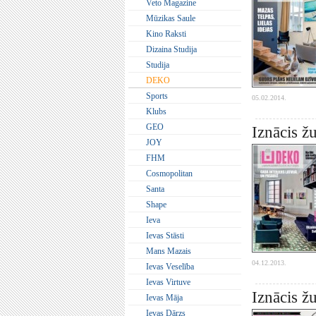
Veto Magazine
Mūzikas Saule
Kino Raksti
Dizaina Studija
Studija
DEKO
Sports
05.02.2014.
Klubs
GEO
Iznācis 
JOY
FHM
Cosmopolitan
Santa
Shape
Ieva
Ievas Stāsti
Mans Mazais
04.12.2013.
Ievas Veselība
Ievas Virtuve
Iznācis ž
Ievas Māja
Ievas Dārzs