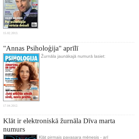
15.02.2013.
"Annas Psiholoģija" aprīlī
Žurnāla jaunākajā numurā lasiet:
17.04.2012.
Klāt ir elektroniskā žurnāla Dīva marta
numurs
Klāt pirmais pavasara mēnesis - arī