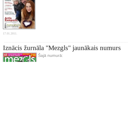
17.01.2011.
Iznācis žurnāla "Mezgls" jaunākais numurs
Šajā numurā:
30.12.2010.
« iepriekšējie
1
2
3
nākamie »
Kopā lapas:
3