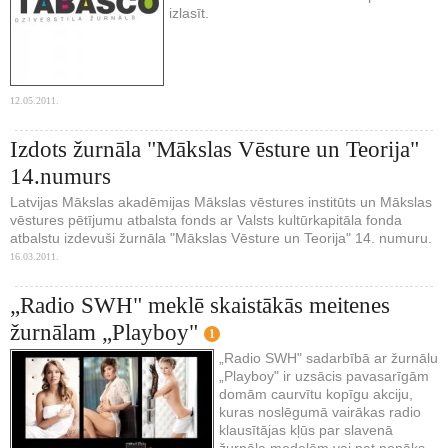
izlasīt.
12.05.2011.
Izdots žurnāla "Mākslas Vēsture un Teorija"
14.numurs
Latvijas Mākslas akadēmijas Mākslas vēstures institūts un Mākslas
vēstures pētījumu atbalsta fonds ar Valsts kultūrkapitāla fonda
atbalstu izdevuši žurnāla "Mākslas Vēsture un Teorija" 14. numuru.
16.03.2011.
„Radio SWH" meklē skaistākās meitenes
žurnālam „Playboy"
1
„Radio SWH" sadarbībā ar žurnālu
„Playboy" ir uzsācis pavasarīgām
domām caurvītu kopīgu akciju,
kuras noslēgumā vairākas radio
klausītājas kļūs par slavenā
žurnāla modelēm vai pat nonāks