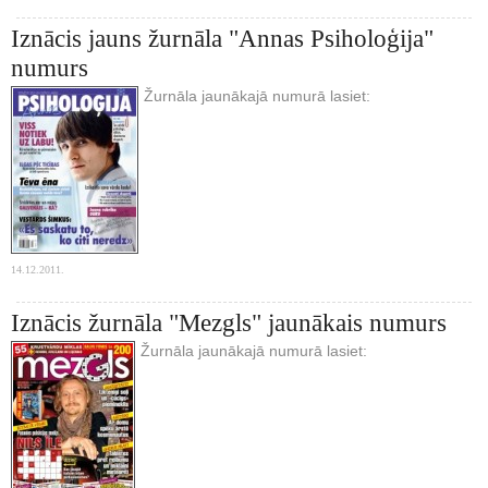
Iznācis jauns žurnāla "Annas Psiholoģija"
numurs
Žurnāla jaunākajā numurā lasiet:
14.12.2011.
Iznācis žurnāla "Mezgls" jaunākais numurs
Žurnāla jaunākajā numurā lasiet: