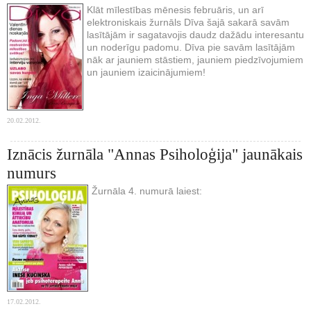
Klāt mīlestības mēnesis februāris, un arī
elektroniskais žurnāls Dīva šajā sakarā savām
lasītājām ir sagatavojis daudz dažādu interesantu
un noderīgu padomu. Dīva pie savām lasītājām
nāk ar jauniem stāstiem, jauniem piedzīvojumiem
un jauniem izaicinājumiem!
20.02.2012.
Iznācis žurnāla "Annas Psiholoģija" jaunākais
numurs
Žurnāla 4. numurā laiest:
17.02.2012.