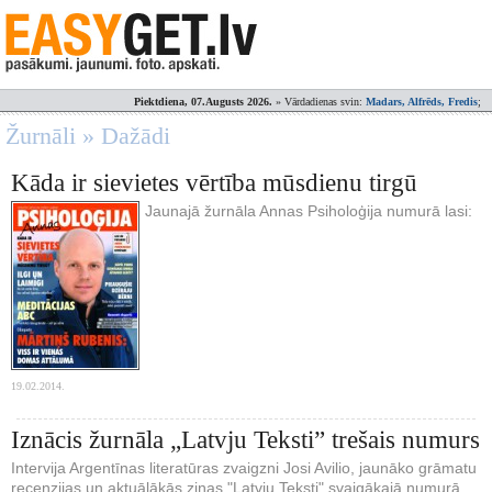
Piektdiena, 07.Augusts 2026.
» Vārdadienas svin:
Madars, Alfrēds, Fredis
;
Žurnāli » Dažādi
Kāda ir sievietes vērtība mūsdienu tirgū
Jaunajā žurnāla Annas Psiholoģija numurā lasi:
19.02.2014.
Iznācis žurnāla „Latvju Teksti” trešais numurs
Intervija Argentīnas literatūras zvaigzni Josi Avilio, jaunāko grāmatu
recenzijas un aktuālākās ziņas "Latvju Teksti" svaigākajā numurā.