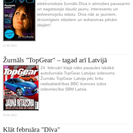
elektroniskais žurnāls Dīva ir atmodies pavasarim
un sagatavojis daudz jaunu, interesantu un
iedvesmojošu stāstu. Dīva nāk ar jauniem,
drosmīgiem stāstiem un iedvesmas pilnām
idejām!
21.03.2012.
Žurnāls "TopGear" – tagad arī Latvijā
24. februārī klajā nāks pasaules labākā
autožurnāla TopGear Latvijas izdevums.
Žurnālu TopGear Latvija pēc britu
raidsabiedrības BBC licences izdos
izdevniecība SBM Latvia.
23.02.2012.
Klāt februāra "Dīva"