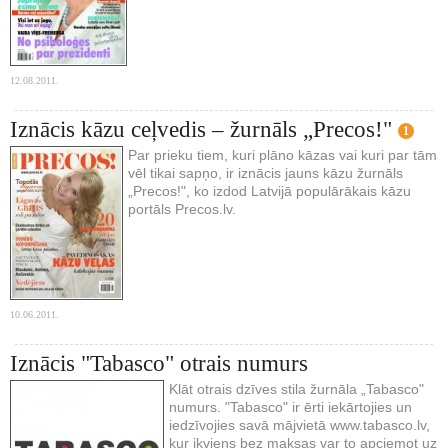
12.08.2011.
Iznācis kāzu ceļvedis – žurnāls „Precos!"
1
Par prieku tiem, kuri plāno kāzas vai kuri par tām
vēl tikai sapņo, ir iznācis jauns kāzu žurnāls
„Precos!", ko izdod Latvijā populārākais kāzu
portāls Precos.lv.
10.06.2011.
Iznācis "Tabasco" otrais numurs
Klāt otrais dzīves stila žurnāla „Tabasco"
numurs. "Tabasco" ir ērti iekārtojies un
iedzīvojies savā mājvietā www.tabasco.lv,
kur ikviens bez maksas var to apciemot uz