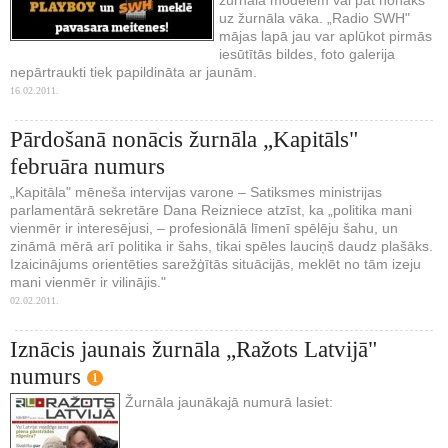
uz žurnāla vāka. „Radio SWH"
mājas lapā jau var aplūkot pirmās
iesūtītās bildes, foto galerija
nepārtraukti tiek papildināta ar jaunām.
16.02.2011.
Pārdošanā nonācis žurnāla „Kapitāls"
februāra numurs
„Kapitāla" mēneša intervijas varone – Satiksmes ministrijas
parlamentārā sekretāre Dana Reizniece atzīst, ka „politika mani
vienmēr ir interesējusi, – profesionālā līmenī spēlēju šahu, un
zināmā mērā arī politika ir šahs, tikai spēles lauciņš daudz plašāks.
Izaicinājums orientēties sarežģītās situācijās, meklēt no tām izeju
mani vienmēr ir vilinājis."
02.02.2011.
Iznācis jaunais žurnāla „Ražots Latvijā"
numurs
1
Žurnāla jaunākajā numurā lasiet: