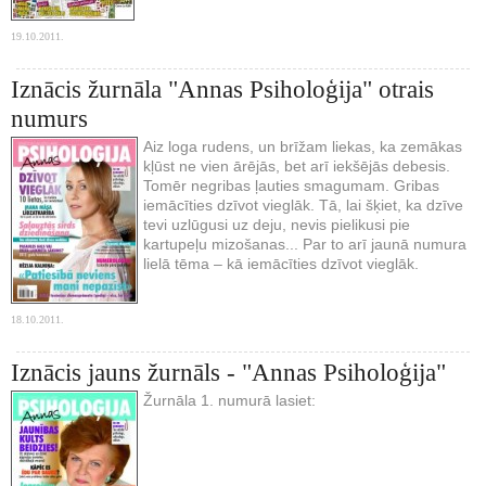
19.10.2011.
Iznācis žurnāla "Annas Psiholoģija" otrais
numurs
Aiz loga rudens, un brīžam liekas, ka zemākas
kļūst ne vien ārējās, bet arī iekšējās debesis.
Tomēr negribas ļauties smagumam. Gribas
iemācīties dzīvot vieglāk. Tā, lai šķiet, ka dzīve
tevi uzlūgusi uz deju, nevis pielikusi pie
kartupeļu mizošanas... Par to arī jaunā numura
lielā tēma – kā iemācīties dzīvot vieglāk.
18.10.2011.
Iznācis jauns žurnāls - "Annas Psiholoģija"
Žurnāla 1. numurā lasiet: