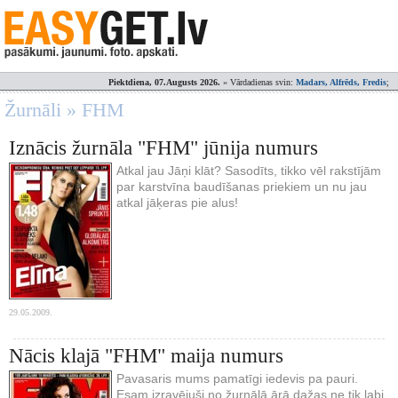
Piektdiena, 07.Augusts 2026.
» Vārdadienas svin:
Madars, Alfrēds, Fredis
;
Žurnāli » FHM
Iznācis žurnāla "FHM" jūnija numurs
Atkal jau Jāņi klāt? Sasodīts, tikko vēl rakstījām
par karstvīna baudīšanas priekiem un nu jau
atkal jāķeras pie alus!
29.05.2009.
Nācis klajā "FHM" maija numurs
Pavasaris mums pamatīgi iedevis pa pauri.
Esam izravējuši no žurnālā ārā dažas ne tik labi