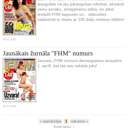
ieaugušās vai jau pāraugušas rubrikas, atraduši
vienu senāku, simtgalvainu stādu, ko atkal
iestādīt FHM lappusēs un... atļāvušies
sabiezināt to skaitu ar 100 daiļu meiteņu bildēm!
08.05.2009.
Jaunākais žurnāla "FHM" numurs
Jaunais „FHM numurs dienasgaismu ieraudzīs
1. aprīlī, bet tas nav nekāds joks!
30.03.2009.
« iepriekšējie
1
nākamie »
Kopā lapas:
1