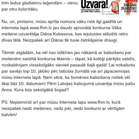
trim ledus gladiatoru leģendām – vienu
par otru kolorītāku.
Nu, un, protams, mūsu aprīļa numura vāku rotā ilgi gaidītā un
interneta lapā www.fhm.lv jau daudz aprunātā konkursa Vāka
meitene uzvarētāja Diāna Kubasova, kas iejutusies stilizētā retro
dīvas tēlā. Neizpaliek arī Diānai tik tuvie četrkājainie draugi.
Tikmēr atgādām, ka vēl nav izšķīries jau nākamā ar balsošanu par
meitenēm saistītā konkursa liktenis – tāpat, kā kolēģi pārējās valstīs,
noskaidrojam visseksīgāko sievieti pasaulē šajā gadā! Lai nobalsotu
par savējo top 10, jālūko pēc tabulas žurnālā vai arī jāpaciemojas
mūsu interneta lapā. Ņem vērā, ka šomēnes balsošana notiek vēl
tikai līdz 10. datumam! Pērn Latvijas balsojumā uzvarēja mūsu pašu
Anna. Kura būs seksīgākā šogad?
PS: Nepiemirsti arī par mūsu interneta lapu www.fhm.lv, kurā
neizpaliek nedz meitenes, nedz joki, nedz konkursi ar vērtīgām
balvām!