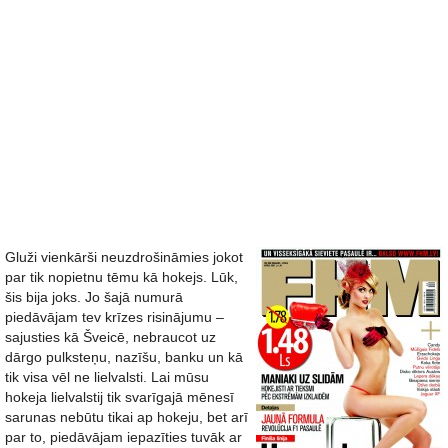
Gluži vienkārši neuzdrošināmies jokot
par tik nopietnu tēmu kā hokejs. Lūk,
šis bija joks. Jo šajā numurā
piedāvājam tev krīzes risinājumu –
sajusties kā Šveicē, nebraucot uz
dārgo pulksteņu, nazīšu, banku un kā
tik visa vēl ne lielvalsti. Lai mūsu
hokeja lielvalstij tik svarīgajā mēnesī
sarunas nebūtu tikai ap hokeju, bet arī
par to, piedāvājam iepazīties tuvāk ar