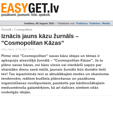
Sestdiena, 08.Augusts 2026.
» Vārdadienas svin:
Vladislava, Vladislavs, Mudīte
;
Žurnāli » Cosmopolitan
Iznācis jauns kāzu žurnāls –
"Cosmopolitan Kāzas"
Dāvis Sakne,
27.05.2011. 13:11
Pirmo reizi "Cosmopolitan" savas kāzu idejas un tēmas ir
apkopojis atsevišķā žurnālā – "Cosmopolitan Kāzas". Ja tu
plāno savas kāzas, esi kāzu viesis vai vienkārši sapņo par
skaistāko dienu savā mūžā, jaunais žurnāls būs domāts tieši
tev! Tas iepazīstinās tevi ar aktuālākajām modes un skaistuma
tendencēm, reāliem budžeta plānošanas un pasākuma
organizēšanas noslēpumiem, pastāstīs par kārdinošākajiem
medusmēneša galamērķiem, kā arī dalīsies simtiem citās
noderīgās idejās.