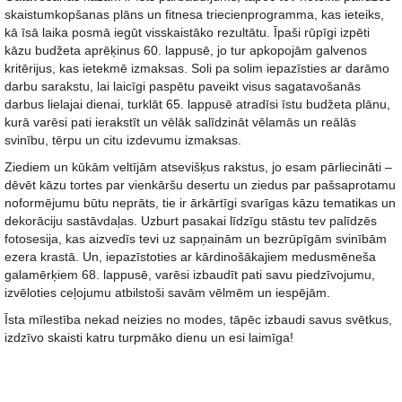
skaistumkopšanas plāns un fitnesa triecienprogramma, kas ieteiks,
kā īsā laika posmā iegūt visskaistāko rezultātu. Īpaši rūpīgi izpēti
kāzu budžeta aprēķinus 60. lappusē, jo tur apkopojām galvenos
kritērijus, kas ietekmē izmaksas. Soli pa solim iepazīsties ar darāmo
darbu sarakstu, lai laicīgi paspētu paveikt visus sagatavošanās
darbus lielajai dienai, turklāt 65. lappusē atradīsi īstu budžeta plānu,
kurā varēsi pati ierakstīt un vēlāk salīdzināt vēlamās un reālās
svinību, tērpu un citu izdevumu izmaksas.
Ziediem un kūkām veltījām atsevišķus rakstus, jo esam pārliecināti –
dēvēt kāzu tortes par vienkāršu desertu un ziedus par pašsaprotamu
noformējumu būtu neprāts, tie ir ārkārtīgi svarīgas kāzu tematikas un
dekorāciju sastāvdaļas. Uzburt pasakai līdzīgu stāstu tev palīdzēs
fotosesija, kas aizvedīs tevi uz sapņainām un bezrūpīgām svinībām
ezera krastā. Un, iepazīstoties ar kārdinošākajiem medusmēneša
galamērķiem 68. lappusē, varēsi izbaudīt pati savu piedzīvojumu,
izvēloties ceļojumu atbilstoši savām vēlmēm un iespējām.
Īsta mīlestība nekad neizies no modes, tāpēc izbaudi savus svētkus,
izdzīvo skaisti katru turpmāko dienu un esi laimīga!