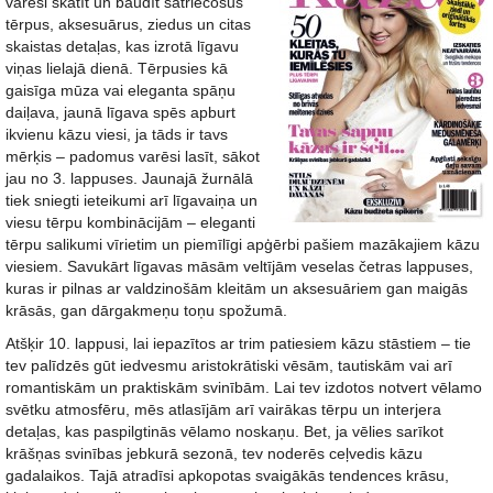
varēsi skatīt un baudīt satriecošus
tērpus, aksesuārus, ziedus un citas
skaistas detaļas, kas izrotā līgavu
viņas lielajā dienā. Tērpusies kā
gaisīga mūza vai eleganta spāņu
daiļava, jaunā līgava spēs apburt
ikvienu kāzu viesi, ja tāds ir tavs
mērķis – padomus varēsi lasīt, sākot
jau no 3. lappuses. Jaunajā žurnālā
tiek sniegti ieteikumi arī līgavaiņa un
viesu tērpu kombinācijām – eleganti
tērpu salikumi vīrietim un piemīlīgi apģērbi pašiem mazākajiem kāzu
viesiem. Savukārt līgavas māsām veltījām veselas četras lappuses,
kuras ir pilnas ar valdzinošām kleitām un aksesuāriem gan maigās
krāsās, gan dārgakmeņu toņu spožumā.
Atšķir 10. lappusi, lai iepazītos ar trim patiesiem kāzu stāstiem – tie
tev palīdzēs gūt iedvesmu aristokrātiski vēsām, tautiskām vai arī
romantiskām un praktiskām svinībām. Lai tev izdotos notvert vēlamo
svētku atmosfēru, mēs atlasījām arī vairākas tērpu un interjera
detaļas, kas paspilgtinās vēlamo noskaņu. Bet, ja vēlies sarīkot
krāšņas svinības jebkurā sezonā, tev noderēs ceļvedis kāzu
gadalaikos. Tajā atradīsi apkopotas svaigākās tendences krāsu,