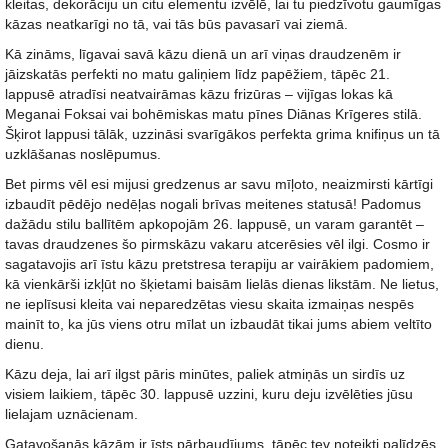
kleitas, dekorāciju un citu elementu izvēlē, lai tu piedzīvotu gaumīgas
kāzas neatkarīgi no tā, vai tās būs pavasarī vai ziemā.
Kā zināms, līgavai savā kāzu dienā un arī viņas draudzenēm ir
jāizskatās perfekti no matu galiņiem līdz papēžiem, tāpēc 21.
lappusē atradīsi neatvairāmas kāzu frizūras – vijīgas lokas kā
Meganai Foksai vai bohēmiskas matu pīnes Diānas Krīgeres stilā.
Šķirot lappusi tālāk, uzzināsi svarīgākos perfekta grima knifiņus un tā
uzklāšanas noslēpumus.
Bet pirms vēl esi mijusi gredzenus ar savu mīļoto, neaizmirsti kārtīgi
izbaudīt pēdējo nedēļas nogali brīvas meitenes statusā! Padomus
dažādu stilu ballītēm apkopojām 26. lappusē, un varam garantēt –
tavas draudzenes šo pirmskāzu vakaru atcerēsies vēl ilgi. Cosmo ir
sagatavojis arī īstu kāzu pretstresa terapiju ar vairākiem padomiem,
kā vienkārši izkļūt no šķietami baisām lielās dienas likstām. Ne lietus,
ne ieplīsusi kleita vai neparedzētas viesu skaita izmaiņas nespēs
mainīt to, ka jūs viens otru mīlat un izbaudāt tikai jums abiem veltīto
dienu.
Kāzu deja, lai arī ilgst pāris minūtes, paliek atmiņās un sirdīs uz
visiem laikiem, tāpēc 30. lappusē uzzini, kuru deju izvēlēties jūsu
lielajam uznācienam.
Gatavošanās kāzām ir īsts pārbaudījums, tāpēc tev noteikti palīdzēs