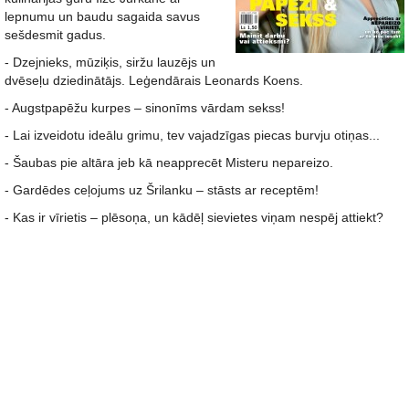
lepnumu un baudu sagaida savus
sešdesmit gadus.
- Dzejnieks, mūziķis, siržu lauzējs un
dvēseļu dziedinātājs. Leģendārais Leonards Koens.
- Augstpapēžu kurpes – sinonīms vārdam sekss!
- Lai izveidotu ideālu grimu, tev vajadzīgas piecas burvju otiņas...
- Šaubas pie altāra jeb kā neapprecēt Misteru nepareizo.
- Gardēdes ceļojums uz Šrilanku – stāsts ar receptēm!
- Kas ir vīrietis – plēsoņa, un kādēļ sievietes viņam nespēj attiekt?