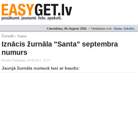
Ceturtdiena, 06.Augusts 2026.
» Vārdadienas svin:
Aisma, Askolds
;
Žurnāli » Santa
Iznācis žurnāla "Santa" septembra
numurs
Kristīne Šternberga,
24.08.2011. 12:17
Jaunjā žurnāla numurā lasi ar baudu: