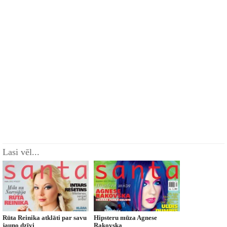
Lasi vēl...
Rūta Reinika atklāti par savu
Hipsteru mūza Agnese
jauno dzīvi
Rakovska