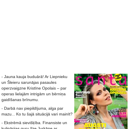
- Jauna kauja buduārā! Ar Liepnieku
un Šleieru sarunājas pasaules
operzvaigzne Kristīne Opolais – par
operas lielajām intrigām un bērniņa
gaidīšanas brīnumu.
- Darbā nav piepildījuma, alga par
mazu... Ko tu šajā situācijā vari mainīt?
- Ekstrēmā sievišķība. Finansiste un
kulinārijas guru Ilze Jurkāne ar