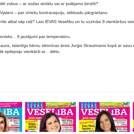
ulēt zobus – ar sodas strūklu vai ar pulējamo birstīti?
 Vjaters – par vīriešu kontracepciju, sēklvadu pārgriešanu.
te atkal sāp ceļi? Lasi IEVAS Veselību un tu uzzināsi 9 vienkāršus veid
iņnieks... 9 jautājumi par temperatūru.
! Jauns, talantīgs bērnu slimnīcas ārsts Jurģis Strautmanis kopā ar sa
 epilepsiju vienkārši ar... diētu.