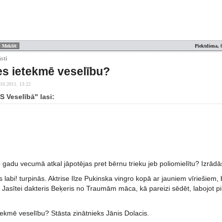
Piektdiena, 
sti
es ietekmē veselību?
.10.2011. 13:22
S Veselībā" lasi:
45 gadu vecumā atkal jāpotējas pret bērnu trieku jeb poliomielītu? Izrādās
es labi! turpinās. Aktrise Ilze Pukinska vingro kopā ar jauniem vīriešiem, 
 Jasītei dakteris Beķeris no Traumām māca, kā pareizi sēdēt, labojot p
tekmē veselību? Stāsta zinātnieks Jānis Dolacis.