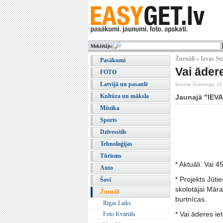
Meklētājs:
Žurnāli » Ievas Stā
Pasākumi
Vai āder
FOTO
Latvijā un pasaulē
Kristīne Šternberga,
14
Kultūra un māksla
Jaunajā "IEVA
Mūzika
Sports
Dzīvesstils
Tehnoloģijas
Tūrisms
* Aktuāli. Vai 
Auto
* Projekts Jūti
Šovi
skolotājai Māra
Žurnāli
burtnīcas.
Rīgas Laiks
* Vai āderes ie
Foto Kvartāls