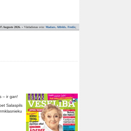
07.Augusts 2026.
» Vārdadienas svin:
Madars, Alfrēds, Fredis
;
 – ir gan!
bet Salaspils
irmklasnieku