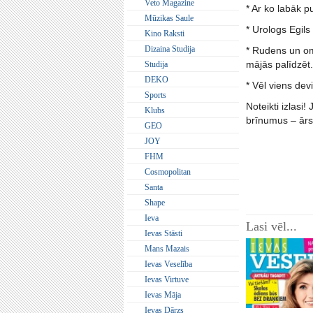
Veto Magazine
* Ar ko labāk p
Mūzikas Saule
* Urologs Egils
Kino Raksti
Dizaina Studija
* Rudens un omī
mājās palīdzēt.
Studija
DEKO
* Vēl viens dev
Sports
Noteikti izlasi
Klubs
brīnumus – ārstē
GEO
JOY
FHM
Cosmopolitan
Santa
Shape
Ieva
Lasi vēl...
Ievas Stāsti
Mans Mazais
Ievas Veselība
Ievas Virtuve
Ievas Māja
Ievas Dārzs