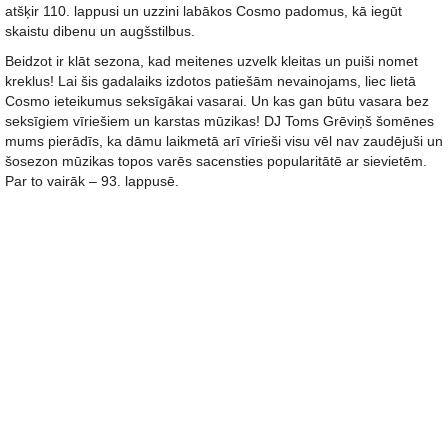
atšķir 110. lappusi un uzzini labākos Cosmo padomus, kā iegūt
skaistu dibenu un augšstilbus.
Beidzot ir klāt sezona, kad meitenes uzvelk kleitas un puiši nomet
kreklus! Lai šis gadalaiks izdotos patiešām nevainojams, liec lietā
Cosmo ieteikumus seksīgākai vasarai. Un kas gan būtu vasara bez
seksīgiem vīriešiem un karstas mūzikas! DJ Toms Grēviņš šomēnes
mums pierādīs, ka dāmu laikmetā arī vīrieši visu vēl nav zaudējuši un
šosezon mūzikas topos varēs sacensties popularitātē ar sievietēm.
Par to vairāk – 93. lappusē.