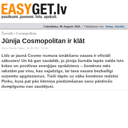
Ceturtdiena, 06.Augusts 2026.
» Vārdadienas svin:
Aisma, Askolds
;
Žurnāli » Cosmopolitan
Jūnija Cosmopolitan ir klāt
Dāvis Davids Sakne,
04.06.2012. 15:06
Līdz ar jaunā Cosmo numura iznākšanu vasara ir oficiāli
sākusies! Un kā gan savādāk, jo jūnija žurnāla lapās valda īsts
krāsu un pozitīvas enerģijas sprādziens – šomēnes mēs
rakstām par visu, kas vajadzīgs, lai tava vasara bezbailīgi
uzņemtu apgriezienus. Tieši tāpēc uz vāka šomēnes redzēsi
Pinku, kura pat pēc bērniņa piedzimšanas savu pārdrošo
dumpīgumu nav zaudējusi.