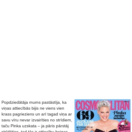
Popdziedātāja mums pastāstīja, ka
viņas attiecībās bijis ne viens vien
krass pagrieziens un arī tagad viņa ar
savu vīru nevar izvairīties no strīdiem,
taču Pinka uzskata – ja pāris pārstāj
strīdēties, tad tās ir attiecību beigas.