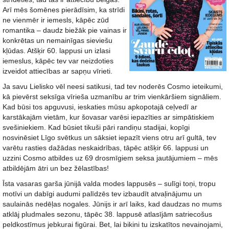
Arī mēs šomēnes pierādīsim, ka strīdi
ne vienmēr ir iemesls, kāpēc zūd
romantika – daudz biežāk pie vainas ir
konkrētas un nemainīgas sieviešu
kļūdas. Atšķir 60. lappusi un izlasi
iemeslus, kāpēc tev var neizdoties
izveidot attiecības ar sapņu vīrieti.
Ja savu Lielisko vēl neesi satikusi, tad tev noderēs Cosmo ieteikumi,
kā pievērst seksīga vīrieša uzmanību ar trim vienkāršiem signāliem.
Kad būsi tos apguvusi, ieskaties mūsu apkopotajā ceļvedī ar
karstākajām vietām, kur šovasar varēsi iepazīties ar simpātiskiem
svešiniekiem. Kad būsiet tikuši pāri randiņu stadijai, kopīgi
nosvinēsiet Līgo svētkus un sāksiet iepazīt viens otru arī gultā, tev
varētu rasties dažādas neskaidrības, tāpēc atšķir 66. lappusi un
uzzini Cosmo atbildes uz 69 drosmīgiem seksa jautājumiem – mēs
atbildējām ātri un bez žēlastības!
Īsta vasaras garša jūnijā valda modes lappusēs – sulīgi toņi, tropu
motīvi un dabīgi audumi palīdzēs tev izbaudīt atvaļinājumu un
saulainās nedēļas nogales. Jūnijs ir arī laiks, kad daudzas no mums
atklāj pludmales sezonu, tāpēc 38. lappusē atlasījām satriecošus
peldkostīmus jebkurai figūrai. Bet, lai bikini tu izskatītos nevainojami,