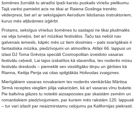
šomēnes žurnālā tu atradīsi īpaši karstu puskailo vīriešu pielikumu.
Tajā varēsi pamielot acis ne tikai ar Raiena Goslinga trenēto
vēderpresi, bet arī ar seksīgajiem Aerodium lidošanas instruktoriem,
kurus mēs atļāvāmies izģērbt.
Protams, seksīgus vīriešus šomēnes tu sastapsi ne tikai pludmalēs
vai vēja tuneļos, bet arī mūzikas festivālos. Taču tas nebūt nav
galvenais iemesls, kāpēc mēs uz tiem dosimies – pats svarīgākais ir
fantastiska mūzika, piedzīvojumi un atmosfēra. Atšķir 66. lappusi un
izlasi DJ Toma Grēviņa speciāli Cosmopolitan izveidoto vasaras
festivālu ceļvedi. Lai tajos izskatītos kā slavenība, tev noderēs mūsu
festivālu dreskods – piemeklē sev visstilīgāko tērpu un ģērbies kā
Rianna, Keitija Perija vai citas spilgtākās Holivudas zvaigznes.
Mierīgākiem vasaras novakariem tev noderēs vienkāršās Mārtiņa
Sirmā receptes vieglām jūlija vakariņām, kā arī vasaras vīnu buķete.
Pie baltvīna glāzes tu noteikti aizsapņosies par skaistām zemēm un
romantiskiem piedzīvojumiem, par kuriem mēs rakstām 120. lappusē
– tur vari izlasīt par neaizmirstamu ceļojumu pa Kalifornijas piekrasti.