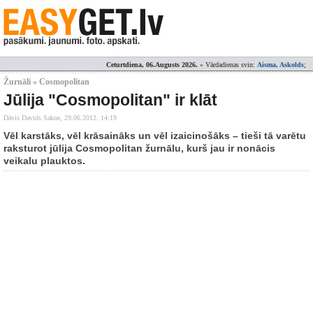
Ceturtdiena, 06.Augusts 2026.
» Vārdadienas svin:
Aisma, Askolds
;
Žurnāli » Cosmopolitan
Jūlija "Cosmopolitan" ir klāt
Dāvis Davids Sakne,
29.06.2012. 14:19
Vēl karstāks, vēl krāsaināks un vēl izaicinošāks – tieši tā varētu
raksturot jūlija Cosmopolitan žurnālu, kurš jau ir nonācis
veikalu plauktos.