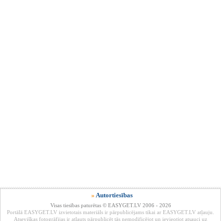
»
Autortiesības
Visas tiesības paturētas © EASYGET.LV 2006 - 2026
Portālā EASYGET.LV izvietotais materiāls ir pārpublicējams tikai ar EASYGET.LV atļauju.
Atsevišķas fotogrāfijas ir atļauts pārpublicēt tās nemodificējot un ievieotjot atsauci uz