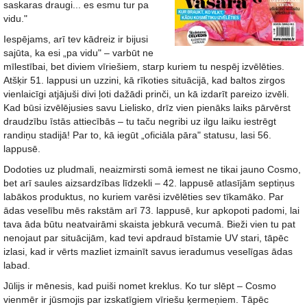
saskaras draugi... es esmu tur pa
vidu."
Iespējams, arī tev kādreiz ir bijusi
sajūta, ka esi „pa vidu" – varbūt ne
mīlestībai, bet diviem vīriešiem, starp kuriem tu nespēj izvēlēties.
Atšķir 51. lappusi un uzzini, kā rīkoties situācijā, kad baltos zirgos
vienlaicīgi atjājuši divi ļoti dažādi prinči, un kā izdarīt pareizo izvēli.
Kad būsi izvēlējusies savu Lielisko, drīz vien pienāks laiks pārvērst
draudzību īstās attiecībās – tu taču negribi uz ilgu laiku iestrēgt
randiņu stadijā! Par to, kā iegūt „oficiāla pāra" statusu, lasi 56.
lappusē.
Dodoties uz pludmali, neaizmirsti somā iemest ne tikai jauno Cosmo,
bet arī saules aizsardzības līdzekli – 42. lappusē atlasījām septiņus
labākos produktus, no kuriem varēsi izvēlēties sev tīkamāko. Par
ādas veselību mēs rakstām arī 73. lappusē, kur apkopoti padomi, lai
tava āda būtu neatvairāmi skaista jebkurā vecumā. Bieži vien tu pat
nenojaut par situācijām, kad tevi apdraud bīstamie UV stari, tāpēc
izlasi, kad ir vērts mazliet izmainīt savus ieradumus veselīgas ādas
labad.
Jūlijs ir mēnesis, kad puiši nomet kreklus. Ko tur slēpt – Cosmo
vienmēr ir jūsmojis par izskatīgiem vīriešu ķermeņiem. Tāpēc