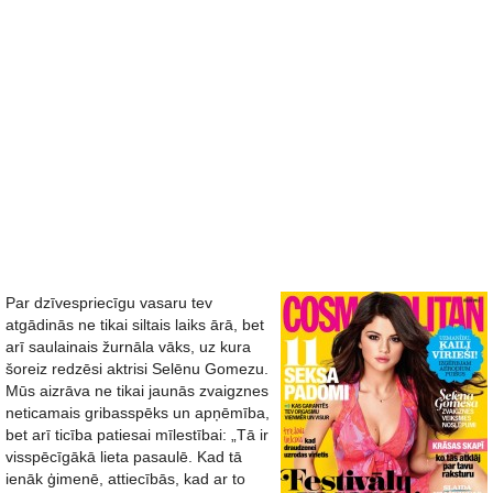
Par dzīvespriecīgu vasaru tev
atgādinās ne tikai siltais laiks ārā, bet
arī saulainais žurnāla vāks, uz kura
šoreiz redzēsi aktrisi Selēnu Gomezu.
Mūs aizrāva ne tikai jaunās zvaigznes
neticamais gribasspēks un apņēmība,
bet arī ticība patiesai mīlestībai: „Tā ir
visspēcīgākā lieta pasaulē. Kad tā
ienāk ģimenē, attiecībās, kad ar to