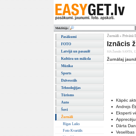
Meklētājs:
Žurnāli » Privātā 
Pasākumi
Iznācis 
FOTO
Latvijā un pasaulē
SIA Žurnāls SANTA,
1
Kultūra un māksla
Žurnālaj jaun
Mūzika
Sports
Dzīvesstils
Tehnoloģijas
Tūrisms
Kāpēc aktr
Auto
Andrejs Ēķ
Šovi
Eksperti v
Žurnāli
Apprecēju
Rīgas Laiks
Dārta Dane
Foto Kvartāls
Veselības 