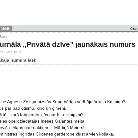
Cetur
Dzīve
žurnāla „Privātā dzīve” jaunākais numurs
2.11.2013. 10:39
ākajā numurā lasi:
ise Agnese Zeltiņa aizstāv Suņu būdas vadītāju Artusu Kaimiņu?
is par patriotismu, kino un ģimeni.
ērtē - kurš fabrikants kļūs par īstu zvaigzni?
sies operdziedātājas Ineses Galantes meita.
viča: Mans gada aktieris ir Mārtiņš Meiers!
ministres Ingrīdas Circenes garderobe kļūst arvien košāka.