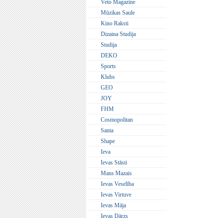
Veto Magazine
Mūzikas Saule
Kino Raksti
Dizaina Studija
Studija
DEKO
Sports
Klubs
GEO
JOY
FHM
Cosmopolitan
Santa
Shape
Ieva
Ievas Stāsti
Mans Mazais
Ievas Veselība
Ievas Virtuve
Ievas Māja
Ievas Dārzs