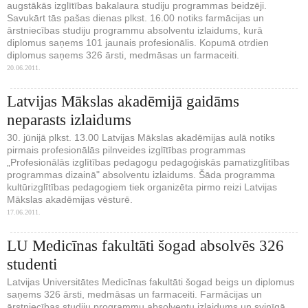
augstākās izglītības bakalaura studiju programmas beidzēji.
Savukārt tās pašas dienas plkst. 16.00 notiks farmācijas un
ārstniecības studiju programmu absolventu izlaidums, kurā
diplomus saņems 101 jaunais profesionālis. Kopumā otrdien
diplomus saņems 326 ārsti, medmāsas un farmaceiti.
20.06.2011.
Latvijas Mākslas akadēmijā gaidāms
neparasts izlaidums
30. jūnijā plkst. 13.00 Latvijas Mākslas akadēmijas aulā notiks
pirmais profesionālās pilnveides izglītības programmas
„Profesionālās izglītības pedagogu pedagoģiskās pamatizglītības
programmas dizainā" absolventu izlaidums. Šāda programma
kultūrizglītības pedagogiem tiek organizēta pirmo reizi Latvijas
Mākslas akadēmijas vēsturē.
17.06.2011.
LU Medicīnas fakultāti šogad absolvēs 326
studenti
Latvijas Universitātes Medicīnas fakultāti šogad beigs un diplomus
saņems 326 ārsti, medmāsas un farmaceiti. Farmācijas un
ārstniecības studiju programmu absolventu izlaidums un svinīgā