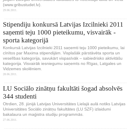
(www.gribustudet.lv).
29.06.2011.
Stipendiju konkursā Latvijas Izcilnieki 2011
saņemti teju 1000 pieteikumu, visvairāk -
sporta kategorijā
Konkursā Latvijas Izcilnieki 2011 saņemti teju 1000 pieteikumu, lai
cīnītos par Maxima stipendijām. Visplašāk pārstāvēta sporta un
veselības kategorija, savukārt vispasīvāk – sabiedrisko aktivitāšu
kategorija. Visvairāk iesniegumu saņemts no Rīgas, Latgales un
Vidzemes skolēniem.
28.06.2011.
LU Sociālo zinātņu fakultāti šogad absolvēs
344 studenti
Otrdien, 28. jūnijā Latvijas Universitātes Lielajā aulā notiks Latvijas
Universitātes Sociālo zinātņu fakultātes (LU SZF) izlaidumi
bakalaura un maģistra studiju programmās.
27.06.2011.