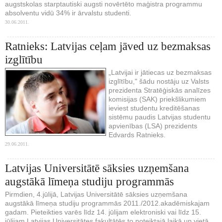
augstskolas starptautiski augsti novērtēto maģistra programmu
absolventu vidū 34% ir ārvalstu studenti.
30.06.2011.
Ratnieks: Latvijas ceļam jāved uz bezmaksas
izglītību
„Latvijai ir jātiecas uz bezmaksas
izglītību," šādu nostāju uz Valsts
prezidenta Stratēģiskās analīzes
komisijas (SAK) priekšlikumiem
ieviest studentu kreditēšanas
sistēmu paudis Latvijas studentu
apvienības (LSA) prezidents
Edvards Ratnieks.
29.06.2011.
Latvijas Universitātē sāksies uzņemšana
augstākā līmeņa studiju programmās
Pirmdien, 4.jūlijā, Latvijas Universitātē sāksies uzņemšana
augstākā līmeņa studiju programmās 2011./2012.akadēmiskajam
gadam. Pieteikties varēs līdz 14. jūlijam elektroniski vai līdz 15.
jūlijam Latvijas Universitātes fakultātēs to noteiktajā laikā un vietā