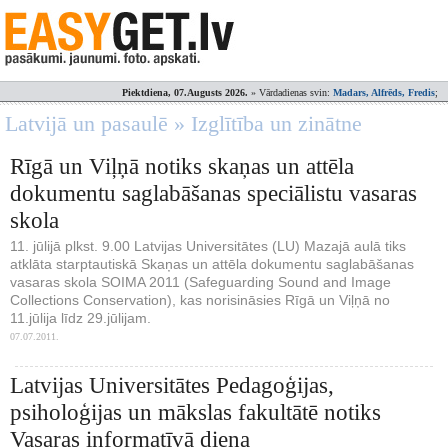
Piektdiena, 07.Augusts 2026.
» Vārdadienas svin:
Madars, Alfrēds, Fredis
;
Latvijā un pasaulē » Izglītība un zinātne
Rīgā un Viļņā notiks skaņas un attēla
dokumentu saglabāšanas speciālistu vasaras
skola
11. jūlijā plkst. 9.00 Latvijas Universitātes (LU) Mazajā aulā tiks
atklāta starptautiskā Skaņas un attēla dokumentu saglabāšanas
vasaras skola SOIMA 2011 (Safeguarding Sound and Image
Collections Conservation), kas norisināsies Rīgā un Viļņā no
11.jūlija līdz 29.jūlijam.
07.07.2011.
Latvijas Universitātes Pedagoģijas,
psiholoģijas un mākslas fakultātē notiks
Vasaras informatīvā diena