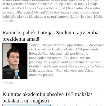
ārsta zvēresta nodošana notiks 21. jūnijā plkst. 16.00 LU Lielajā
aulā. Savukārt Eiropas Sociālā fonda (ESF) finansētās Māszinību
profesionālās augstākās izglītības bakalaura studiju programmas
beidzēji diplomus Lielajā aulā svinīgi saņems 21. jūnijā plkst. 10.00.
17.06.2011.
Ratnieks paliek Latvijas Studentu apvienības
prezidenta amatā
Šodien Latvijas Studentu apvienības (LSA) valdes
sēdē ar valdes locekļu atbalstu LSA prezidents
Edvards Ratnieks paziņojis par lēmumu
neatkāpties no amata. Par viņam izteikto
piedāvājumu rīkot studentu protestus ar Sorosa
Fonda finansējumu bijušā Valsts prezidenta Valda
Zatlera atbalstam Ratnieks vērsīsies Valsts
drošības policijā.
17.06.2011.
Kultūras akadēmiju absolvē 147 mākslas
bakalauri un maģistri