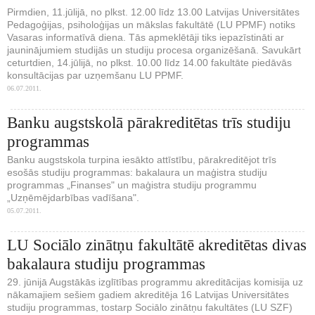
Pirmdien, 11.jūlijā, no plkst. 12.00 līdz 13.00 Latvijas Universitātes
Pedagoģijas, psiholoģijas un mākslas fakultātē (LU PPMF) notiks
Vasaras informatīvā diena. Tās apmeklētāji tiks iepazīstināti ar
jauninājumiem studijās un studiju procesa organizēšanā. Savukārt
ceturtdien, 14.jūlijā, no plkst. 10.00 līdz 14.00 fakultāte piedāvās
konsultācijas par uzņemšanu LU PPMF.
06.07.2011.
Banku augstskolā pārakreditētas trīs studiju
programmas
Banku augstskola turpina iesākto attīstību, pārakreditējot trīs
esošās studiju programmas: bakalaura un maģistra studiju
programmas „Finanses" un maģistra studiju programmu
„Uzņēmējdarbības vadīšana".
05.07.2011.
LU Sociālo zinātņu fakultātē akreditētas divas
bakalaura studiju programmas
29. jūnijā Augstākās izglītības programmu akreditācijas komisija uz
nākamajiem sešiem gadiem akreditēja 16 Latvijas Universitātes
studiju programmas, tostarp Sociālo zinātņu fakultātes (LU SZF)