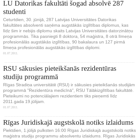
LU Datorikas fakultāti šogad absolvē 287
studenti
Ceturtdien, 30. jūnijā, 287 Latvijas Universitātes Datorikas
fakultātes absolventi saņēma augstākās izglītības diplomus, kas
līdz šim ir nebijis diplomu skaits Latvijas Universitātes datorzinātņu
programmās. Tika pasniegti 8 doktora, 54 maģistra, 8 otrā līmeņa
profesionālās augstākās izglītības, 90 bakalaura un 127 pirmā
līmeņa profesionālās augstākās izglītības diplomi.
01.07.2011.
RSU sākusies pieteikšanās rezidentūras
studiju programmā
Rīgas Stradiņa universitātē (RSU) ir sākusies pieteikšanās studijām
programmā "Rezidentūra medicīnā", RSU Tālākizglītības fakultātē.
Pieteikumi no potenciālajiem rezidentiem tiks pieņemti līdz
2011.gada 19.jūlijam.
01.07.2011.
Rīgas Juridiskajā augstskolā notiks izlaidums
Piektdien, 1.jūlijā pulksten 16:00 Rīgas Juridiskajā augstskolā notiks
maģistra studiju programmu absolventu izlaidums. Rīgas Juridiskās