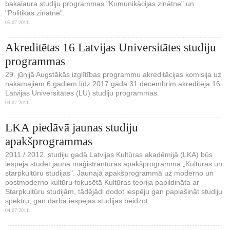
bakalaura studiju programmas "Komunikācijas zinātne" un
"Politikas zinātne".
05.07.2011.
Akreditētas 16 Latvijas Universitātes studiju
programmas
29. jūnijā Augstākās izglītības programmu akreditācijas komisija uz
nākamajiem 6 gadiem līdz 2017.gada 31.decembrim akreditēja 16
Latvijas Universitātes (LU) studiju programmas.
04.07.2011.
LKA piedāvā jaunas studiju
apakšprogrammas
2011./ 2012. studiju gadā Latvijas Kultūras akadēmijā (LKA) būs
iespēja studēt jaunā maģistrantūras apakšprogrammā „Kultūras un
starpkultūru studijas". Jaunajā apakšprogrammā uz moderno un
postmoderno kultūru fokusētā Kultūras teorija papildināta ar
Starpkultūru studijām, tādējādi dodot iespēju gan paplašināt studiju
spektru, gan darba iespējas studijas beidzot.
04.07.2011.