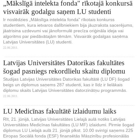
„Mākslīgā intelekta fonda" rīkotajā konkursā
visvairāk godalgu saņem LU studenti
Ir noslēdzies „Mākslīga intelekta fonda" rīkotais konkurss
studentiem, kura ietvaros dalībniekiem bija jāuzraksta sacerējums,
jāatrisina uzdevumi vai jānoformulē precīza oriģināla ideja vai
algoritms par piedāvātajām tēmām. Visvairāk godalgas saņēma
Latvijas Universitātes (LU) studenti.
22.06.2011.
Latvijas Universitātes Datorikas fakultātes
šogad pasniegs rekordlielu skaitu diplomu
Studijas Latvijas Universitātes Datorikas fakultātē (LU DF) šogad
beigs un diplomus saņems 287 studenti, kas ir līdz ir lielākais
diplomu skaits Latvijas Universitātes datorzinātņu programmās.
22.06.2011.
LU Medicīnas fakultātē izlaidumu laiks
Rīt, 21. jūnijā, Latvijas Universitātes Lielajā aulā notiks Latvijas
Universitātes Medicīnas fakultātes (LU MF) izlaidumi. Pirmie šogad
diplomus LU Lielajā aulā 21. jūnijā plkst. 10.00 svinīgi saņems 225
Eiropas Sociālā fonda (ESF) finansētās Māszinību profesionālās