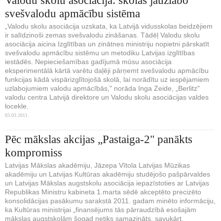
Valodu skolu asociācija: skolās jāuzlabo
svešvalodu apmācību sistēma
„Valodu skolu asociācija uzskata, ka Latvijā vidusskolas beidzējiem
ir salīdzinoši zemas svešvalodu zināšanas. Tādēļ Valodu skolu
asociācija aicina Izglītības un zinātnes ministriju nopietni pārskatīt
svešvalodu apmācību sistēmu un metodiku Latvijas izglītības
iestādēs. Nepieciešamības gadījumā mūsu asociācija
eksperimentālā kārtā varētu daļēji pārņemt svešvalodu apmācību
funkcijas kādā vispārizglītojošā skolā, lai norādītu uz iespējamiem
uzlabojumiem valodu apmācībās," norāda Inga Zeide, „Berlitz"
valodu centra Latvijā direktore un Valodu skolu asociācijas valdes
locekle.
03.03.2011.
Pēc mākslas akcijas „Pastaiga-2" panākts
kompromiss
Latvijas Mākslas akadēmiju, Jāzepa Vītola Latvijas Mūzikas
akadēmiju un Latvijas Kultūras akadēmiju studējošo pašpārvaldes
un Latvijas Mākslas augstskolu asociācija iepazīstoties ar Latvijas
Republikas Ministru kabineta 1.marta sēdē akceptēto precizēto
konsolidācijas pasākumu sarakstā 2011. gadam minēto informāciju,
ka Kultūras ministrijai „finansējums tās pārraudzībā esošajām
mākslas augstskolām šogad netiks samazināts, savukārt,