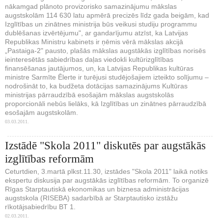
nākamgad plānoto provizorisko samazinājumu mākslas
augstskolām 114 630 latu apmērā precizēs līdz gada beigām, kad
Izglītības un zinātnes ministrija būs veikusi studiju programmu
dublēšanas izvērtējumu", ar gandarījumu atzīst, ka Latvijas
Republikas Ministru kabinets ir ņēmis vērā mākslas akcijā
„Pastaiga-2" pausto, plašās mākslas augstākās izglītības norisēs
ieinteresētās sabiedrības daļas viedokli kultūrizglītības
finansēšanas jautājumos, un, ka Latvijas Republikas kultūras
ministre Sarmīte Ēlerte ir turējusi studējošajiem izteikto solījumu –
nodrošināt to, ka budžeta dotācijas samazinājums Kultūras
ministrijas pārraudzībā esošajām mākslas augstskolās
proporcionāli nebūs lielāks, kā Izglītības un zinātnes pārraudzībā
esošajām augstskolām.
03.03.2011.
Izstādē "Skola 2011" diskutēs par augstākās
izglītības reformām
Ceturtdien, 3.martā plkst.11.30, izstādes "Skola 2011" laikā notiks
ekspertu diskusija par augstākās izglītības reformām. To organizē
Rīgas Starptautiskā ekonomikas un biznesa administrācijas
augstskola (RISEBA) sadarbībā ar Starptautisko izstāžu
rīkotājsabiedrību BT 1.
02.03.2011.