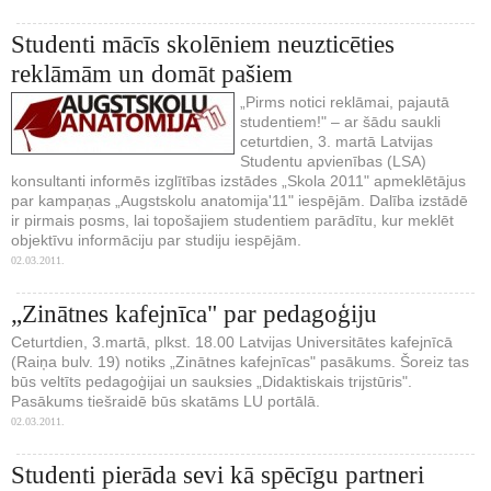
Studenti mācīs skolēniem neuzticēties
reklāmām un domāt pašiem
„Pirms notici reklāmai, pajautā
studentiem!" – ar šādu saukli
ceturtdien, 3. martā Latvijas
Studentu apvienības (LSA)
konsultanti informēs izglītības izstādes „Skola 2011" apmeklētājus
par kampaņas „Augstskolu anatomija'11" iespējām. Dalība izstādē
ir pirmais posms, lai topošajiem studentiem parādītu, kur meklēt
objektīvu informāciju par studiju iespējām.
02.03.2011.
„Zinātnes kafejnīca" par pedagoģiju
Ceturtdien, 3.martā, plkst. 18.00 Latvijas Universitātes kafejnīcā
(Raiņa bulv. 19) notiks „Zinātnes kafejnīcas" pasākums. Šoreiz tas
būs veltīts pedagoģijai un sauksies „Didaktiskais trijstūris".
Pasākums tiešraidē būs skatāms LU portālā.
02.03.2011.
Studenti pierāda sevi kā spēcīgu partneri