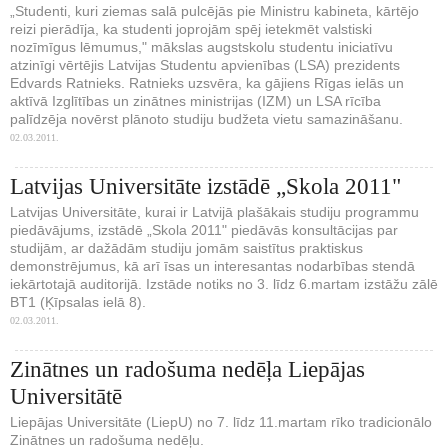
„Studenti, kuri ziemas salā pulcējās pie Ministru kabineta, kārtējo
reizi pierādīja, ka studenti joprojām spēj ietekmēt valstiski
nozīmīgus lēmumus," mākslas augstskolu studentu iniciatīvu
atzinīgi vērtējis Latvijas Studentu apvienības (LSA) prezidents
Edvards Ratnieks. Ratnieks uzsvēra, ka gājiens Rīgas ielās un
aktīvā Izglītības un zinātnes ministrijas (IZM) un LSA rīcība
palīdzēja novērst plānoto studiju budžeta vietu samazināšanu.
02.03.2011.
Latvijas Universitāte izstādē „Skola 2011"
Latvijas Universitāte, kurai ir Latvijā plašākais studiju programmu
piedāvājums, izstādē „Skola 2011" piedāvās konsultācijas par
studijām, ar dažādām studiju jomām saistītus praktiskus
demonstrējumus, kā arī īsas un interesantas nodarbības stendā
iekārtotajā auditorijā. Izstāde notiks no 3. līdz 6.martam izstāžu zālē
BT1 (Ķīpsalas ielā 8).
02.03.2011.
Zinātnes un radošuma nedēļa Liepājas
Universitātē
Liepājas Universitāte (LiepU) no 7. līdz 11.martam rīko tradicionālo
Zinātnes un radošuma nedēļu.