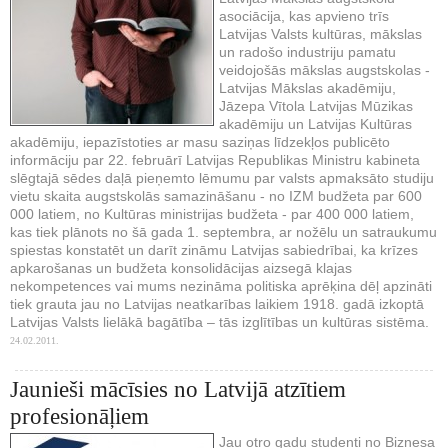
asociācija, kas apvieno trīs
Latvijas Valsts kultūras, mākslas
un radošo industriju pamatu
veidojošās mākslas augstskolas -
Latvijas Mākslas akadēmiju,
Jāzepa Vītola Latvijas Mūzikas
akadēmiju un Latvijas Kultūras
akadēmiju, iepazīstoties ar masu saziņas līdzekļos publicēto
informāciju par 22. februārī Latvijas Republikas Ministru kabineta
slēgtajā sēdes daļā pieņemto lēmumu par valsts apmaksāto studiju
vietu skaita augstskolās samazināšanu - no IZM budžeta par 600
000 latiem, no Kultūras ministrijas budžeta - par 400 000 latiem,
kas tiek plānots no šā gada 1. septembra, ar nožēlu un satraukumu
spiestas konstatēt un darīt zināmu Latvijas sabiedrībai, ka krīzes
apkarošanas un budžeta konsolidācijas aizsegā klajas
nekompetences vai mums nezināma politiska aprēķina dēļ apzināti
tiek grauta jau no Latvijas neatkarības laikiem 1918. gadā izkoptā
Latvijas Valsts lielākā bagātība – tās izglītības un kultūras sistēma.
24.02.2011.
Jaunieši mācīsies no Latvijā atzītiem
profesionāļiem
Jau otro gadu studenti no Biznesa