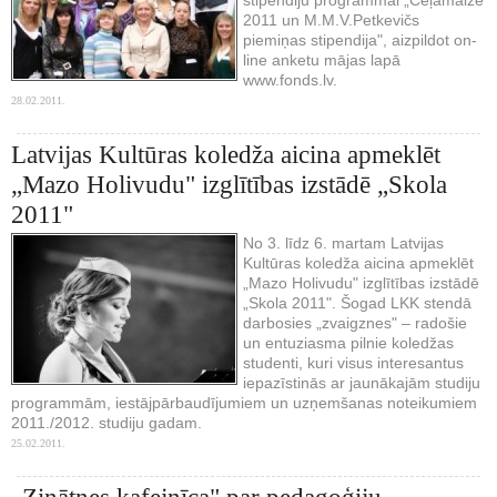
2011 un M.M.V.Petkevičs
piemiņas stipendija", aizpildot on-
line anketu mājas lapā
www.fonds.lv.
28.02.2011.
Latvijas Kultūras koledža aicina apmeklēt
„Mazo Holivudu" izglītības izstādē „Skola
2011"
No 3. līdz 6. martam Latvijas
Kultūras koledža aicina apmeklēt
„Mazo Holivudu" izglītības izstādē
„Skola 2011". Šogad LKK stendā
darbosies „zvaigznes" – radošie
un entuziasma pilnie koledžas
studenti, kuri visus interesantus
iepazīstinās ar jaunākajām studiju
programmām, iestājpārbaudījumiem un uzņemšanas noteikumiem
2011./2012. studiju gadam.
25.02.2011.