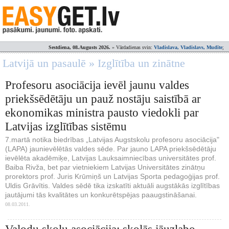
Sestdiena, 08.Augusts 2026.
» Vārdadienas svin:
Vladislava, Vladislavs, Mudīte
;
Latvijā un pasaulē » Izglītība un zinātne
Profesoru asociācija ievēl jaunu valdes
priekšsēdētāju un pauž nostāju saistībā ar
ekonomikas ministra pausto viedokli par
Latvijas izglītības sistēmu
7.martā notika biedrības „Latvijas Augstskolu profesoru asociācija"
(LAPA) jaunievēlētās valdes sēde. Par jauno LAPA priekšsēdētāju
ievēlēta akadēmiķe, Latvijas Lauksaimniecības universitātes prof.
Baiba Rivža, bet par vietniekiem Latvijas Universitātes zinātņu
prorektors prof. Juris Krūmiņš un Latvijas Sporta pedagoģijas prof.
Uldis Grāvītis. Valdes sēdē tika izskatīti aktuāli augstākās izglītības
jautājumi tās kvalitātes un konkurētspējas paaugstināšanai.
08.03.2011.