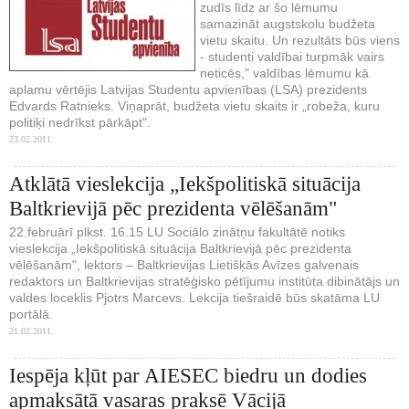
zudīs līdz ar šo lēmumu
samazināt augstskolu budžeta
vietu skaitu. Un rezultāts būs viens
- studenti valdībai turpmāk vairs
neticēs," valdības lēmumu kā
aplamu vērtējis Latvijas Studentu apvienības (LSA) prezidents
Edvards Ratnieks. Viņaprāt, budžeta vietu skaits ir „robeža, kuru
politiķi nedrīkst pārkāpt".
23.02.2011.
Atklātā vieslekcija „Iekšpolitiskā situācija
Baltkrievijā pēc prezidenta vēlēšanām"
22.februārī plkst. 16.15 LU Sociālo zinātņu fakultātē notiks
vieslekcija „Iekšpolitiskā situācija Baltkrievijā pēc prezidenta
vēlēšanām", lektors – Baltkrievijas Lietišķās Avīzes galvenais
redaktors un Baltkrievijas stratēģisko pētījumu institūta dibinātājs un
valdes loceklis Pjotrs Marcevs. Lekcija tiešraidē būs skatāma LU
portālā.
21.02.2011.
Iespēja kļūt par AIESEC biedru un dodies
apmaksātā vasaras praksē Vācijā