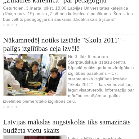
„Zinātnes kafejnīca" par pedagoģiju
Ceturtdien, 3.martā, plkst. 18.00 Latvijas Universitātes kafejnīcā
(Raiņa bulv. 19) notiks „Zinātnes kafejnīcas" pasākums. Šoreiz tas
būs veltīts pedagoģijai un sauksies „Didaktiskais trijstūris".
25.02.2011.
Nākamnedēļ notiks izstāde "Skola 2011" –
palīgs izglītības ceļa izvēlē
No 3. līdz 6. martam
Starptautiskajā izstāžu centrā
Ķīpsalā notiks gada nozīmīgākais
izglītības pasākums – 17.
starptautiskā izglītības izstāde
"Skola 2011" –, kas vienuviet ļauj
iegūt visaptverošu informāciju par
mācību iespējām un palīdz
izvēlēties piemērotāko izglītības ceļu.
25.02.2011.
Latvijas mākslas augstskolās tiks samazināts
budžeta vietu skaits
Latvijas Mākslas augstskolu