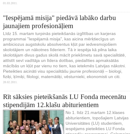
01.03.2011.
"Iespējamā misija" piedāvā labāko darbu
jaunajiem profesionāļiem
Līdz 15. martam turpinās pieteikšanās izglītības un karjeras
programmai "Iespējamā misija", kas aicina mērķtiecīgus un
ambiciozus augstskolu absolventus kļūt par iedvesmojošiem
skolotājiem un nākotnes līderiem. Tā ir iespēja kā pilna laika
skolotājam divus gadus skolā mācīt priekšmetu savā specialitātē,
attīstīt sevī vadītāja un līdera dotības, piedalīties apmaksātās
mācībās un kļūt par vienu no tiem, kas ietekmēs Latvijas nākotni.
Pieteikties aicināti visu specialitāšu jaunie profesionāļi – biologi,
fiziķi, ķīmiķi, filologi, matemātiķi, vēsturnieki, ekonomisti un citi.
28.02.2011.
Rīt sāksies pieteikšanās LU Fonda mecenātu
stipendijām 12.klašu abiturientiem
No 1. līdz 21.martam 12.klases
abiturientiem, topošajiem Latvijas
Universitātes (LU) studentiem,
iespējams pieteikties LU Fonda
stipendiju programmai „Ceļamaize