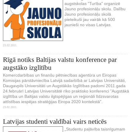
augstskolas "Turība" organizē
Jauno profesionāļu skolu. Dalību
Jauno profesionāļu skolā
pieteikuši jau vairāk kā 500
jaunieši no visas Latvijas.
23.02.2011.
Rīgā notiks Baltijas valstu konference par
augstāko izglītību
Komercdarbības un finanšu pētniecības aģentūra un Eiropas
Komisijas pārstāvniecība Latvijā sadarbībā ar Latvijas Universitāti,
Daugavpils Universitāti un Augstākās Izglītības padomi 2011.gada
24.februārī Latvijas Universitātē rīko praktisko konferenci "Augstākā
izglītība un Baltijas valstu ilgtspējīgas un reģionāli līdzsvarotas
attīstības iespējas stratēģijas Eiropa 2020 kontekstā".
23.02.2011.
Latvijas studenti valdībai vairs neticēs
„Studentu paļāvība taisnīgumam