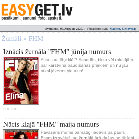
Svētdiena, 09.Augusts 2026.
» Vārdadienas svin:
Madara, Genoveva
;
Žurnāli » FHM
Iznācis žurnāla "FHM" jūnija numurs
Atkal jau Jāņi klāt? Sasodīts, tikko vēl rakstījām
par karstvīna baudīšanas priekiem un nu jau
atkal jāķeras pie alus!
29.05.2009.
Nācis klajā "FHM" maija numurs
Pavasaris mums pamatīgi iedevis pa pauri.
Esam izravējuši no žurnālā ārā dažas ne tik labi