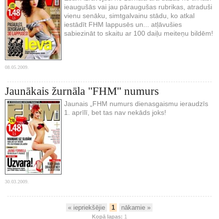
ieaugušās vai jau pāraugušas rubrikas, atraduši
vienu senāku, simtgalvainu stādu, ko atkal
iestādīt FHM lappusēs un... atļāvušies
sabiezināt to skaitu ar 100 daiļu meiteņu bildēm!
08.05.2009.
Jaunākais žurnāla "FHM" numurs
Jaunais „FHM numurs dienasgaismu ieraudzīs
1. aprīlī, bet tas nav nekāds joks!
30.03.2009.
« iepriekšējie
1
nākamie »
Kopā lapas:
1