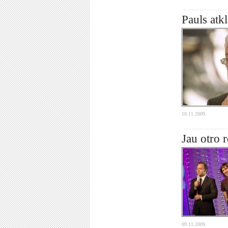
Pauls atk
10.11.2009.
Jau otro 
09.11.2009.