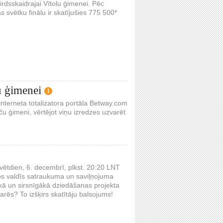
sirdsskaidrajai Vītolu ģimenei. Pēc
svētku finālu ir skatījušies 775 500*
u ģimenei
1
nterneta totalizatora portāla Betway.com
ču ģimeni, vērtējot viņu izredzes uzvarēt
vētdien, 6. decembrī, plkst. 20:20 LNT
os valdīs satraukuma un saviļņojuma
tākā un sirsnīgākā dziedāšanas projekta
arēs? To izšķirs skatītāju balsojums!