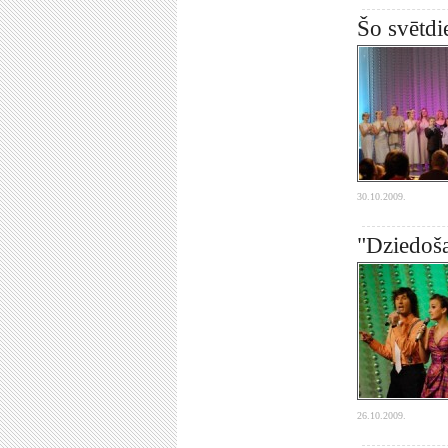
Šo svētdi
30.10.2009.
"Dziedoša
26.10.2009.