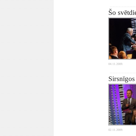
Šo svētdi
04.11.2009.
Sirsnīgos
02.11.2009.