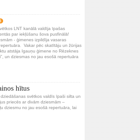
1
vētkos LNT kanālā valdīja īpašas
entās par iekļūšanu šova pusfinālā!
esmām - ģimenes izpildīja vasaras
epertuāra. Vakar pēc skatītāju un žūrijas
ektu atstāja Igauņu ģimene no Rēzeknes
ni”, un dziesmas no jau esošā repertuāra
ainos hītus
dziedāšanas svētkos valdīs īpaši silta un
ājus priecēs ar divām dziesmām –
ļu dziesmu no jau esošā repertuāra, lai