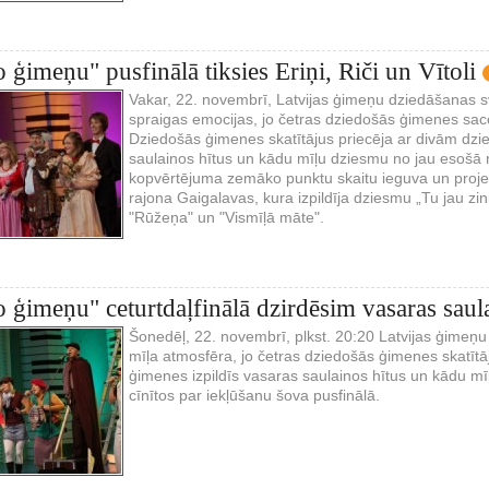
 ģimeņu" pusfinālā tiksies Eriņi, Riči un Vītoli
Vakar, 22. novembrī, Latvijas ģimeņu dziedāšanas s
spraigas emocijas, jo četras dziedošās ģimenes sac
Dziedošās ģimenes skatītājus priecēja ar divām dzi
saulainos hītus un kādu mīļu dziesmu no jau esošā r
kopvērtējuma zemāko punktu skaitu ieguva un proj
rajona Gaigalavas, kura izpildīja dziesmu „Tu jau zi
"Rūžeņa" un "Vismīļā māte".
 ģimeņu" ceturtdaļfinālā dzirdēsim vasaras saul
Šonedēļ, 22. novembrī, plkst. 20:20 Latvijas ģimeņu 
mīļa atmosfēra, jo četras dziedošās ģimenes skatīt
ģimenes izpildīs vasaras saulainos hītus un kādu mī
cīnītos par iekļūšanu šova pusfinālā.