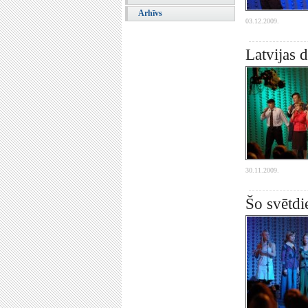
Arhīvs
03.12.2009.
Latvijas 
30.11.2009.
Šo svētdi