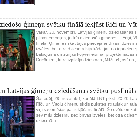
dziedošo ģimeņu svētku finālā iekļūst Riči un Vīt
Vakar, 29. novembrī, Latvijas ģimeņu dziedāšanas 
pilnas emocijas, jo trīs dziedošās ģimenes – Eriņi, V
finālā. Ģimenes skatītājus priecēja ar divām dzies
izvēles, bet otra dziesma bija kāda jau no iepriekš 
balsojuma un žūrijas kopvērtējuma, projektu nācās 
Dricāniem, kura izpildīja dziesmas „Milžu cīņas” un „
en Latvijas ģimeņu dziedāšanas svētku pusfināls
Šonedēļ, 29. novembrī, kanālā LNT plkst. 20:20 Lat
Riču un Vītolu ģimeņu sirdis pukstēs straujāk un taj
viņi sacentīsies par iekļūšanu finālā. Šo svētdien ka
sev mīļu dziesmu pēc brīvas izvēles, bet otra dzies
dziesmām.