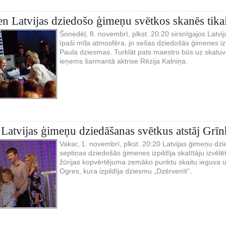
en Latvijas dziedošo ģimeņu svētkos skanēs tik
Šonedēļ, 8. novembrī, plkst. 20:20 sirsnīgajos Latv
īpaši mīļa atmosfēra, jo sešas dziedošās ģimenes iz
Paula dziesmas. Turklāt pats maestro būs uz skatuv
ieņems šarmantā aktrise Rēzija Kalniņa.
 Latvijas ģimeņu dziedāšanas svētkus atstāj Grī
Vakar, 1. novembrī, plkst. 20:20 Latvijas ģimeņu dz
septiņas dziedošās ģimenes izpildīja skatītāju izvēl
žūrijas kopvērtējuma zemāko punktu skaitu ieguva u
Ogres, kura izpildīja dziesmu „Dzērvenīt”.