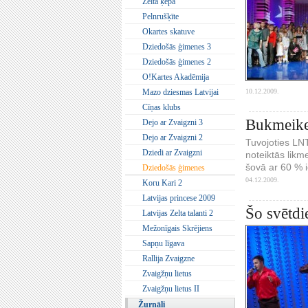
Zelta ķepa
Pelnrušķīte
Okartes skatuve
Dziedošās ģimenes 3
Dziedošās ģimenes 2
O!Kartes Akadēmija
10.12.2009.
Mazo dziesmas Latvijai
Cīņas klubs
Bukmeike
Dejo ar Zvaigzni 3
Dejo ar Zvaigzni 2
Tuvojoties LNT
Dziedi ar Zvaigzni
noteiktās likm
šovā ar 60 % 
Dziedošās ģimenes
04.12.2009.
Koru Kari 2
Latvijas princese 2009
Šo svētdi
Latvijas Zelta talanti 2
Mežonīgais Skrējiens
Sapņu līgava
Rallija Zvaigzne
Zvaigžņu lietus
Zvaigžņu lietus II
Žurnāli