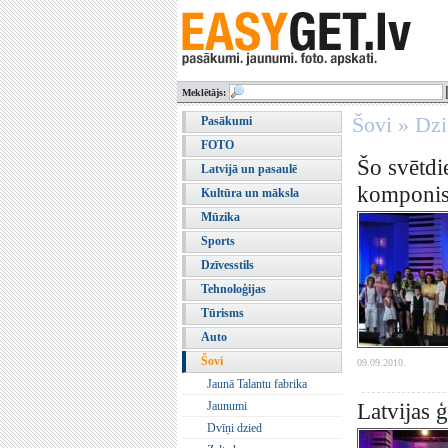
Meklētājs:
Šovi » Dz
Pasākumi
FOTO
Šo svētdi
Latvijā un pasaulē
komponis
Kultūra un māksla
Mūzika
Sports
Dzīvesstils
Tehnoloģijas
Tūrisms
Auto
Šovi
09.09.2010.
Jaunā Talantu fabrika
Latvijas 
Jaunumi
Dvīņi dzied