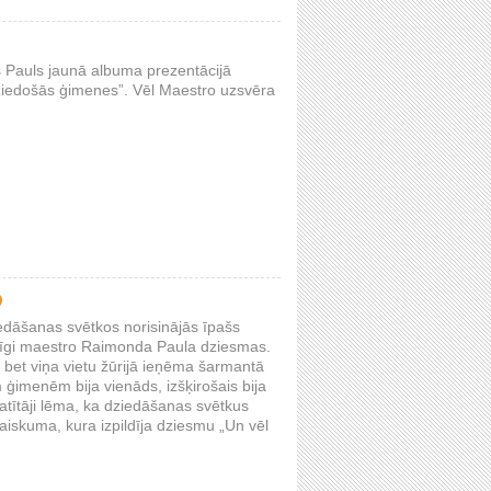
s Pauls jaunā albuma prezentācijā
„Dziedošās ģimenes”. Vēl Maestro uzsvēra
iedāšanas svētkos norisinājās īpašs
ienīgi maestro Raimonda Paula dziesmas.
 bet viņa vietu žūrijā ieņēma šarmantā
m ģimenēm bija vienāds, izšķirošais bija
katītāji lēma, ka dziedāšanas svētkus
iskuma, kura izpildīja dziesmu „Un vēl