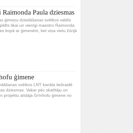
ai Raimonda Paula dziesmas
ijas ģimeņu dziedāšanas svētkos valdīs
pildīs tikai un vienīgi maestro Raimonda
es kopā ar ģimenēm, bet viņa vietu žūrijā
nhofu ģimene
iedāšanas svētkos LNT kanāla tiešraidē
ētas dziesmas. Vakar pēc skatītāju un
n projektu atstāja Grīnhofu ģimene no