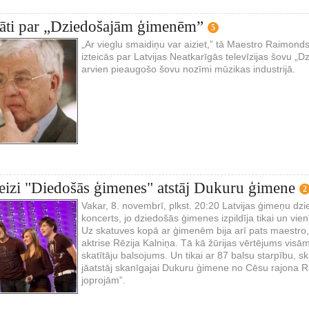
lāti par „Dziedošajām ģimenēm”
5
„Ar vieglu smaidiņu var aiziet,” tā Maestro Raimond
izteicās par Latvijas Neatkarīgās televīzijas šovu 
arvien pieaugošo šovu nozīmi mūzikas industrijā.
reizi "Diedošās ģimenes" atstāj Dukuru ģimene
2
Vakar, 8. novembrī, plkst. 20:20 Latvijas ģimeņu dz
koncerts, jo dziedošās ģimenes izpildīja tikai un v
Uz skatuves kopā ar ģimenēm bija arī pats maestro,
aktrise Rēzija Kalniņa. Tā kā žūrijas vērtējums visā
skatītāju balsojums. Un tikai ar 87 balsu starpību, s
jāatstāj skanīgajai Dukuru ģimene no Cēsu rajona Ra
joprojām”.