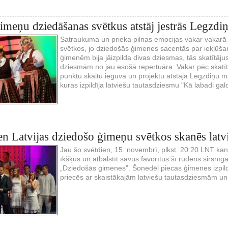
ģimeņu dziedāšanas svētkus atstāj jestrās Legzdi
Satraukuma un prieka pilnas emocijas vakar vakarā 
svētkos, jo dziedošās ģimenes sacentās par iekļūša
ģimenēm bija jāizpilda divas dziesmas, tās skatītāju
dziesmām no jau esošā repertuāra. Vakar pēc skatī
punktu skaitu ieguva un projektu atstāja Legzdiņu 
kuras izpildīja latviešu tautasdziesmu "Kā labadi ga
en Latvijas dziedošo ģimeņu svētkos skanēs latv
Jau šo svētdien, 15. novembrī, plkst. 20:20 LNT kanāl
īkšķus un atbalstīt savus favorītus šī rudens sirsnīg
„Dziedošās ģimenes”. Šonedēļ piecas ģimenes izpild
priecēs ar skaistākajām latviešu tautasdziesmām u