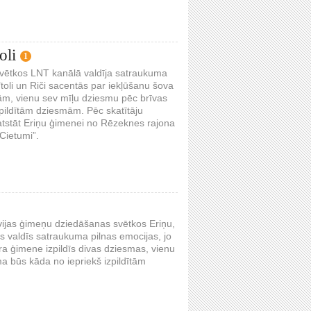
oli
1
svētkos LNT kanālā valdīja satraukuma
ītoli un Riči sacentās par iekļūšanu šova
mām, vienu sev mīļu dziesmu pēc brīvas
izpildītām dziesmām. Pēc skatītāju
atstāt Eriņu ģimenei no Rēzeknes rajona
Cietumi”.
vijas ģimeņu dziedāšanas svētkos Eriņu,
ās valdīs satraukuma pilnas emocijas, jo
tra ģimene izpildīs divas dziesmas, vienu
ma būs kāda no iepriekš izpildītām