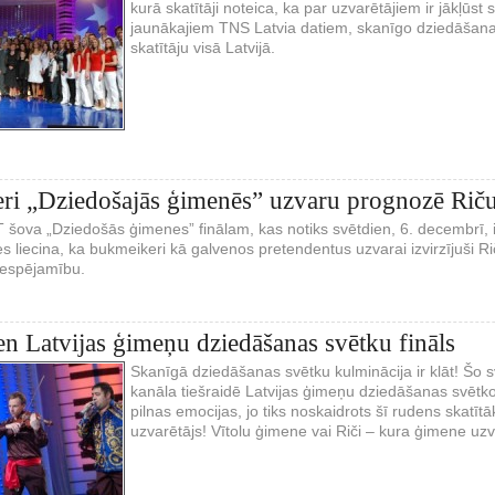
kurā skatītāji noteica, ka par uzvarētājiem ir jākļūst 
jaunākajiem TNS Latvia datiem, skanīgo dziedāšanas 
skatītāju visā Latvijā.
ri „Dziedošajās ģimenēs” uzvaru prognozē Rič
 šova „Dziedošās ģimenes” finālam, kas notiks svētdien, 6. decembrī, i
es liecina, ka bukmeikeri kā galvenos pretendentus uzvarai izvirzījuši Ri
iespējamību.
en Latvijas ģimeņu dziedāšanas svētku fināls
Skanīgā dziedāšanas svētku kulminācija ir klāt! Šo s
kanāla tiešraidē Latvijas ģimeņu dziedāšanas svētk
pilnas emocijas, jo tiks noskaidrots šī rudens skatī
uzvarētājs! Vītolu ģimene vai Riči – kura ģimene uzv