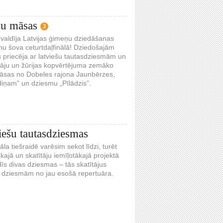
ņu māsas
3
valdīja Latvijas ģimeņu dziedāšanas
nu šova ceturtdaļfinālā! Dziedošajām
s priecēja ar latviešu tautasdziesmām un
tāju un žūrijas kopvērtējuma zemāko
māsas no Dobeles rajona Jaunbērzes,
ldiņam” un dziesmu „Pīlādzis”.
iešu tautasdziesmas
a tiešraidē varēsim sekot līdzi, turēt
ākajā un skatītāju iemīļotākajā projektā
īs divas dziesmas – tās skatītājus
n dziesmām no jau esošā repertuāra.