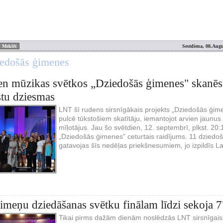
Sestdiena, 08.Augu
iedošās ģimenes
en mūzikas svētkos „Dziedošās ģimenes" skanēs 
tu dziesmas
LNT šī rudens sirsnīgākais projekts „Dziedošās ģim
pulcē tūkstošiem skatītāju, iemantojot arvien jaunus
mīļotājus. Jau šo svētdien, 12. septembrī, plkst. 20:
„Dziedošās ģimenes" ceturtais raidījums. 11 dziedoš
gatavojas šīs nedēļas priekšnesumiem, jo izpildīs La
ģimeņu dziedāšanas svētku finālam līdzi sekoja 7
Tikai pirms dažām dienām noslēdzās LNT sirsnīgais 