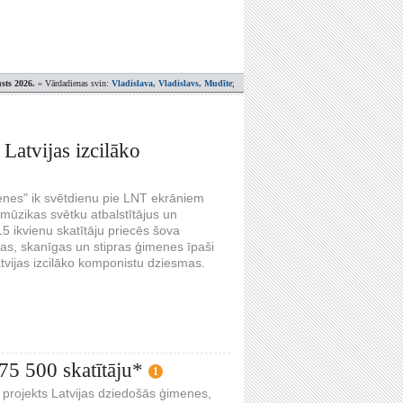
sts 2026.
» Vārdadienas svin:
Vladislava, Vladislavs, Mudīte
;
Latvijas izcilāko
enes" ik svētdienu pie LNT ekrāniem
 mūzikas svētku atbalstītājus un
15 ikvienu skatītāju priecēs šova
as, skanīgas un stipras ģimenes īpaši
tvijas izcilāko komponistu dziesmas.
75 500 skatītāju*
1
projekts Latvijas dziedošās ģimenes,