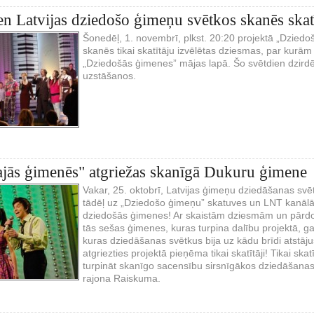
en Latvijas dziedošo ģimeņu svētkos skanēs skatī
Šonedēļ, 1. novembrī, plkst. 20:20 projektā „Dzied
skanēs tikai skatītāju izvēlētas dziesmas, par kurām
„Dziedošās ģimenes” mājas lapā. Šo svētdien dzird
uzstāšanos.
jās ģimenēs" atgriežas skanīgā Dukuru ģimene
Vakar, 25. oktobrī, Latvijas ģimeņu dziedāšanas svē
tādēļ uz „Dziedošo ģimeņu” skatuves un LNT kanālā t
dziedošās ģimenes! Ar skaistām dziesmām un pārd
tās sešas ģimenes, kuras turpina dalību projektā, g
kuras dziedāšanas svētkus bija uz kādu brīdi atstāj
atgriezties projektā pieņēma tikai skatītāji! Tikai ska
turpināt skanīgo sacensību sirsnīgākos dziedāšana
rajona Raiskuma.