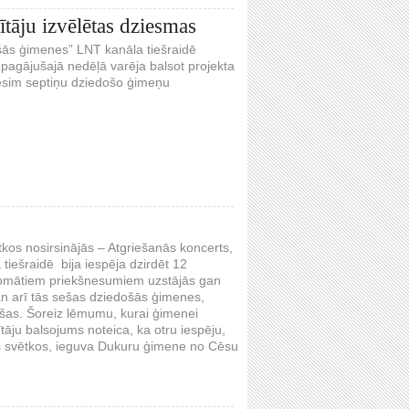
tāju izvēlētas dziesmas
ošās ģimenes” LNT kanāla tiešraidē
 pagājušajā nedēļā varēja balsot projekta
ēsim septiņu dziedošo ģimeņu
tkos nosirsinājās – Atgriešanās koncerts,
iešraidē bija iespēja dzirdēt 12
omātiem priekšnesumiem uzstājās gan
an arī tās sešas dziedošās ģimenes,
ušas. Šoreiz lēmumu, kurai ģimenei
tītāju balsojums noteica, ka otru iespēju,
s svētkos, ieguva Dukuru ģimene no Cēsu