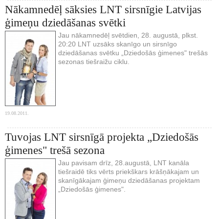
Nākamnedēļ sāksies LNT sirsnīgie Latvijas
ģimeņu dziedāšanas svētki
Jau nākamnedēļ svētdien, 28. augustā, plkst.
20:20 LNT uzsāks skanīgo un sirsnīgo
dziedāšanas svētku „Dziedošās ģimenes" trešās
sezonas tiešraižu ciklu.
19.08.2011.
Tuvojas LNT sirsnīgā projekta „Dziedošās
ģimenes" trešā sezona
Jau pavisam drīz, 28.augustā, LNT kanāla
tiešraidē tiks vērts priekškars krāšņākajam un
skanīgākajam ģimeņu dziedāšanas projektam
„Dziedošās ģimenes".