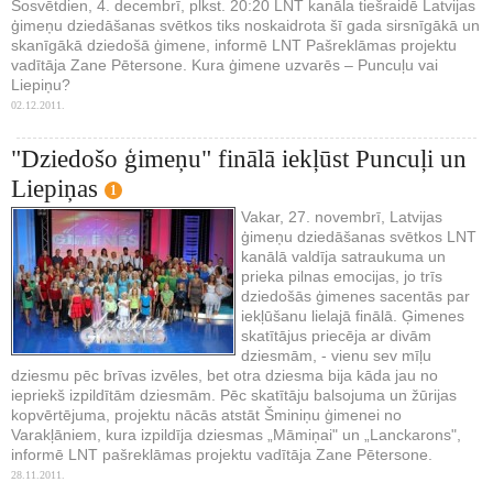
Šosvētdien, 4. decembrī, plkst. 20:20 LNT kanāla tiešraidē Latvijas
ģimeņu dziedāšanas svētkos tiks noskaidrota šī gada sirsnīgākā un
skanīgākā dziedošā ģimene, informē LNT Pašreklāmas projektu
vadītāja Zane Pētersone. Kura ģimene uzvarēs – Puncuļu vai
Liepiņu?
02.12.2011.
"Dziedošo ģimeņu" finālā iekļūst Puncuļi un
Liepiņas
1
Vakar, 27. novembrī, Latvijas
ģimeņu dziedāšanas svētkos LNT
kanālā valdīja satraukuma un
prieka pilnas emocijas, jo trīs
dziedošās ģimenes sacentās par
iekļūšanu lielajā finālā. Ģimenes
skatītājus priecēja ar divām
dziesmām, - vienu sev mīļu
dziesmu pēc brīvas izvēles, bet otra dziesma bija kāda jau no
iepriekš izpildītām dziesmām. Pēc skatītāju balsojuma un žūrijas
kopvērtējuma, projektu nācās atstāt Šminiņu ģimenei no
Varakļāniem, kura izpildīja dziesmas „Māmiņai" un „Lanckarons",
informē LNT pašreklāmas projektu vadītāja Zane Pētersone.
28.11.2011.