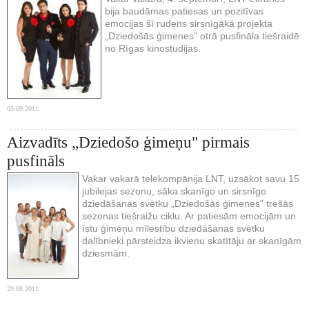
bija baudāmas patiesas un pozitīvas
emocijas šī rudens sirsnīgākā projekta
„Dziedošās ģimenes" otrā pusfināla tiešraidē
no Rīgas kinostudijas.
05.09.2011.
Aizvadīts „Dziedošo ģimeņu" pirmais
pusfināls
Vakar vakarā telekompānija LNT, uzsākot savu 15
jubilejas sezonu, sāka skanīgo un sirsnīgo
dziedāšanas svētku „Dziedošās ģimenes" trešās
sezonas tiešraižu ciklu. Ar patiesām emocijām un
īstu ģimeņu mīlestību dziedāšanas svētku
dalībnieki pārsteidza ikvienu skatītāju ar skanīgām
dziesmām.
29.08.2011.