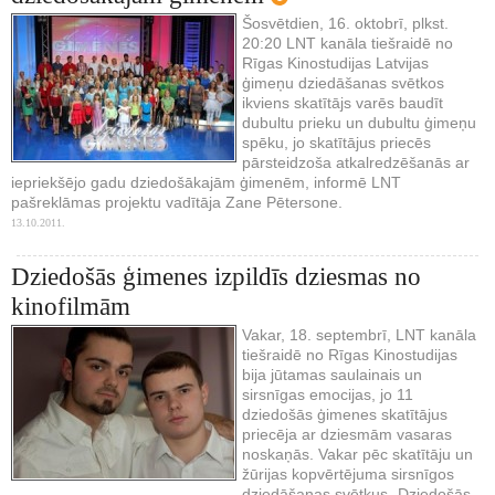
Šosvētdien, 16. oktobrī, plkst.
20:20 LNT kanāla tiešraidē no
Rīgas Kinostudijas Latvijas
ģimeņu dziedāšanas svētkos
ikviens skatītājs varēs baudīt
dubultu prieku un dubultu ģimeņu
spēku, jo skatītājus priecēs
pārsteidzoša atkalredzēšanās ar
iepriekšējo gadu dziedošākajām ģimenēm, informē LNT
pašreklāmas projektu vadītāja Zane Pētersone.
13.10.2011.
Dziedošās ģimenes izpildīs dziesmas no
kinofilmām
Vakar, 18. septembrī, LNT kanāla
tiešraidē no Rīgas Kinostudijas
bija jūtamas saulainais un
sirsnīgas emocijas, jo 11
dziedošās ģimenes skatītājus
priecēja ar dziesmām vasaras
noskaņās. Vakar pēc skatītāju un
žūrijas kopvērtējuma sirsnīgos
dziedāšanas svētkus „Dziedošās