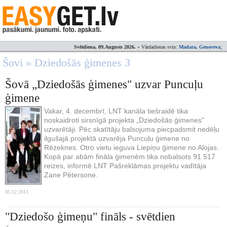
Svētdiena, 09.Augusts 2026.
» Vārdadienas svin:
Madara, Genoveva
;
Šovi » Dziedošās ģimenes 3
Šovā „Dziedošās ģimenes" uzvar Puncuļu
ģimene
Vakar, 4. decembrī, LNT kanāla tiešraidē tika
noskaidroti sirsnīgā projekta „Dziedošās ģimenes"
uzvarētāji. Pēc skatītāju balsojuma piecpadsmit nedēļu
ilgušajā projektā uzvarēja Puncuļu ģimene no
Rēzeknes. Otro vietu ieguva Liepiņu ģimene no Alojas.
Kopā par abām fināla ģimenēm tika nobalsots 91 517
reizes, informē LNT Pašreklāmas projektu vadītāja
Zane Pētersone.
05.12.2011.
"Dziedošo ģimeņu" fināls - svētdien