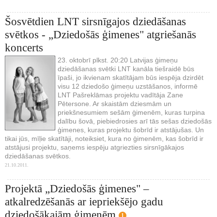
Šosvētdien LNT sirsnīgajos dziedāšanas
svētkos - „Dziedošās ģimenes" atgriešanās
koncerts
23. oktobrī plkst. 20:20 Latvijas ģimeņu
dziedāšanas svētki LNT kanāla tiešraidē būs
īpaši, jo ikvienam skatītājam būs iespēja dzirdēt
visu 12 dziedošo ģimeņu uzstāšanos, informē
LNT Pašreklāmas projektu vadītāja Zane
Pētersone. Ar skaistām dziesmām un
priekšnesumiem sešām ģimenēm, kuras turpina
dalību šovā, piebiedrosies arī tās sešas dziedošās
ģimenes, kuras projektu šobrīd ir atstājušas. Un
tikai jūs, mīļie skatītāji, noteiksiet, kura no ģimenēm, kas šobrīd ir
atstājusi projektu, saņems iespēju atgriezties sirsnīgākajos
dziedāšanas svētkos.
21.10.2011.
Projektā „Dziedošās ģimenes" –
atkalredzēšanās ar iepriekšējo gadu
dziedošākajām ģimenēm
1