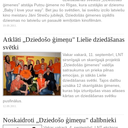
ģimenes" atstāja Putņu ģimene no Rīgas, kura uzstājās ar dziesmu
„Baby I love your way". Bet jau šo svētdien, lai sveiktu izcilo latviešu
kino meistaru Jāni Streiču jubilejā, Dziedošās ģimenes izpildīs
dziesmas no latviešu un pasaulē iemīļotām kinofilmām.
19.09.2011.
Atklāti „Dziedošo ģimeņu" Lielie dziedāšanas
svētki
Vakar vakarā, 11. septembrī, LNT
sirsnīgajā un skanīgajā projektā
„Dziedošās ģimenes" valdīja
satraukuma un prieka pilnas
emocijas, jo sākās Lielie
dziedāšanas svētki. Tajos dalību
uzsāka 12 skanīgākās ģimenes,
kuras bija izturējušas visas atlases
kārtas un dziedāšanas svētku
pusfinālus.
12.09.2011.
Noskaidroti „Dziedošo ģimeņu" dalībnieki
Vakar vakarā, 4. septembrī, LNT ekrānos