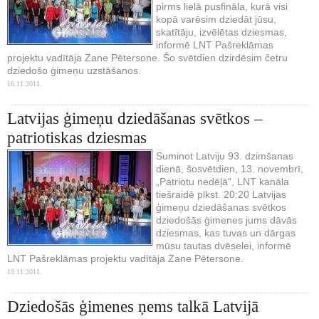
pirms lielā pusfināla, kurā visi
kopā varēsim dziedāt jūsu,
skatītāju, izvēlētas dziesmas,
informē LNT Pašreklāmas
projektu vadītāja Zane Pētersone. Šo svētdien dzirdēsim četru
dziedošo ģimeņu uzstāšanos.
16.11.2011.
Latvijas ģimeņu dziedāšanas svētkos –
patriotiskas dziesmas
Suminot Latviju 93. dzimšanas
dienā, šosvētdien, 13. novembrī,
„Patriotu nedēļā", LNT kanāla
tiešraidē plkst. 20:20 Latvijas
ģimeņu dziedāšanas svētkos
dziedošās ģimenes jums dāvās
dziesmas, kas tuvas un dārgas
mūsu tautas dvēselei, informē
LNT Pašreklāmas projektu vadītāja Zane Pētersone.
10.11.2011.
Dziedošās ģimenes ņems talkā Latvijā