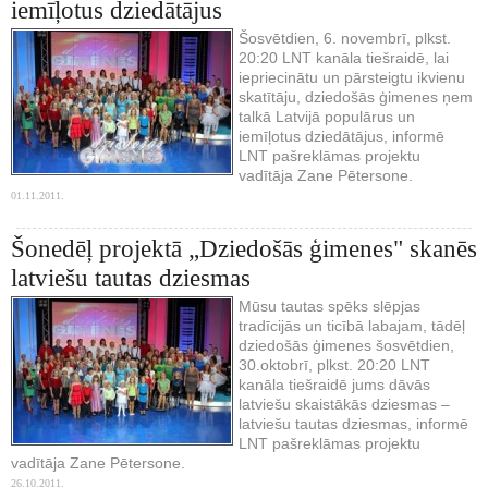
iemīļotus dziedātājus
Šosvētdien, 6. novembrī, plkst.
20:20 LNT kanāla tiešraidē, lai
iepriecinātu un pārsteigtu ikvienu
skatītāju, dziedošās ģimenes ņem
talkā Latvijā populārus un
iemīļotus dziedātājus, informē
LNT pašreklāmas projektu
vadītāja Zane Pētersone.
01.11.2011.
Šonedēļ projektā „Dziedošās ģimenes" skanēs
latviešu tautas dziesmas
Mūsu tautas spēks slēpjas
tradīcijās un ticībā labajam, tādēļ
dziedošās ģimenes šosvētdien,
30.oktobrī, plkst. 20:20 LNT
kanāla tiešraidē jums dāvās
latviešu skaistākās dziesmas –
latviešu tautas dziesmas, informē
LNT pašreklāmas projektu
vadītāja Zane Pētersone.
26.10.2011.