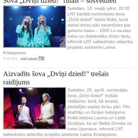
Šova „Dvīņi dzied!" fināls – šosvētdien
Svētdien, 13. maijā, plkst. 20:20
LNT kanālā norisināsies šova
„Dvīņi dzied!" lielais fināls, kurā
astoņi dvīņu pāri sacentīsies par
galveno balvu – 1000 Ls naudas
balvu un dziedošāko dvīņu titulu,
informē LNT sabiedrisko attiecību
projektu asistente Laima
Kristapsone.
07.05.2012. |
skatīt galeriju
Aizvadīts šova „Dvīņi dzied!" trešais
raidījums
Svētdien, 29. aprīlī, norisinājās
šova „Dvīņi dzied!" trešais
raidījums, kurā, kā ierasts,
piedalījās septiņi dvīņu pāri. Pēc
skatītāju un žūrijas balsojuma
finālā iekļuva Lauma un Lelde
Ozoliņas, kā arī Baiba Dronka un
Iveta Upeniece, informē LNT
sabiedrisko attiecību projektu asistente Laima Kristapsone.