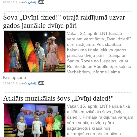
02.05.2012. |
skatīt galeriju
Šova „Dvīņi dzied!" otrajā raidījumā uzvar
gados jaunākie dvīņu pāri
Vakar, 22. aprīlī, LNT kanālā
varējām vērot šova „Dvīņi dzied!"
otro raidījumu. Pēc skatītāju
balsojuma finālā iekļuva gados
jaunākie dvīņu pāri – Sanija un
Sanita Rozes no Liepājas, kā arī
Reinholds un Rūdolfs Sprukuļi no
Vecbebriem, informē Laima
Kristapsone.
23.04.2012. |
skatīt galeriju
Atklāts muzikālais šovs „Dvīņi dzied!"
Vakar, 15. aprīlī, LNT kanālā tika
atklāts muzikālais šovs „Dvīņi
dzied!". Pirmajā raidījumā varējām
vērot septiņu dvīņu pāru
sagatavotus krāsainus,
aizraujošus un prieka pilnus