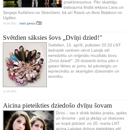
priekšnesumus. Pēc skatītāju
balsojuma finālā iekļuva Lana un
Sergejs Kutiščevi no Strenčiem, kā arī Raivis un Aivis Beļakovi no
Ugāles.
16.04.2012. |
skatīt galeriju
Svētdien sāksies šovs „Dvīņi dzied!"
Svētdien, 15. aprīlī, pulksten 20:20 LNT
tiešraidē varēsim vērot Latvijā vēl
neredzētu un oriģinālu muzikālu šovu
„Dvīņi dzied!". 28 dziedoši dvīņu pāri ir
gatavi tikties ar jums, lai pārsteigtu un
iepriecinātu ar skanīgām dziesmām un
sirsnību.
11.04.2012.
Aicina pieteikties dziedošo dvīņu šovam
Dvīņi – tas ir divtik lielāks prieks, spēks
un drosme - pat ja jākāpj uz skatuves
un kopā jādzied. no 20. marta LNT
aicina Latvijas dvīņus pieteikties vēl