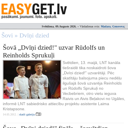
Svētdiena, 09.Augusts 2026.
» Vārdadienas svin:
Madara, Genoveva
;
Šovi » Dvīņi dzied
Šovā „Dvīņi dzied!" uzvar Rūdolfs un
Reinholds Sprukuļi
Svētdien, 13. maijā, LNT kanāla
tiešraidē tika noskaidroti šova
„Dvīņi dzied!" uzvarētāji. Pēc
skatītāju balsojuma piecu nedēļu
ilgušajā šovā uzvarēja Reinholds
un Rūdolfs Sprukuļi no
Vecbebriem, otro vietu ieguva
Raivis un Aivis Beļakovi no Ugāles,
informē LNT sabiedrisko attiecību projektu asistente Laima
Kristapsone.
14.05.2012. |
skatīt galeriju