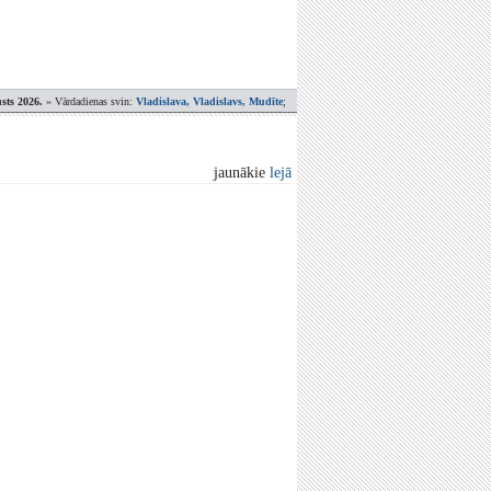
sts 2026.
» Vārdadienas svin:
Vladislava, Vladislavs, Mudīte
;
jaunākie
lejā