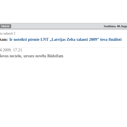
Sestdiena, 08.Augu
ta talanti 2
stam:
Ir noteikti pirmie LNT „Latvijas Zelta talanti 2009” šova finālisti
4.2009. 17:21
a šovus neciešu, uzvaru novēlu Rūdolfam.