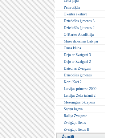
Zelta ķepa
Pelnrušķīte
Okartes skatuve
Dziedošās ģimenes 3
Dziedošās ģimenes 2
O!Kartes Akadēmija
Mazo dziesmas Latvijai
Cīņas klubs
Dejo ar Zvaigzni 3
Dejo ar Zvaigzni 2
Dziedi ar Zvaigzni
Dziedošās ģimenes
Koru Kari 2
Latvijas princese 2009
Latvijas Zelta talanti 2
Mežonīgais Skrējiens
Sapņu līgava
Rallija Zvaigzne
Zvaigžņu lietus
Zvaigžņu lietus II
Žurnāli