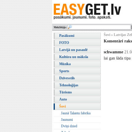
Meklētājs:
Šovi » Latvijas Zel
Pasākumi
Komentāri rak
FOTO
Latvijā un pasaulē
schwamme
21.0
Kultūra un māksla
lai gan šāda tip
Mūzika
Sports
Dzīvesstils
Tehnoloģijas
Tūrisms
Auto
Šovi
Jaunā Talantu fabrika
Jaunumi
Dvīņi dzied