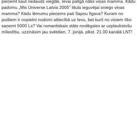
pieņemt kaut nedaudz vieglāk, Ievai palīgā nāks viņas mamma. Kādu
padomu „Mis Universe Latvia 2005” titula ieguvējai sniegs viņas
mamma? Kādu lēmumu pieņems pati Sapņu līgava? Kuram no
puišiem ir nopietni nodomi attiecībā uz Ievu, bet kurš no viņiem tīko
saņemt 5000 Ls? Vai romantiskais stāts noslēgsies ar uzplaukstošu
mīlestību, uzzināsim jau svētdien, 7. jūnijā, plkst. 21.00 kanālā LNT!