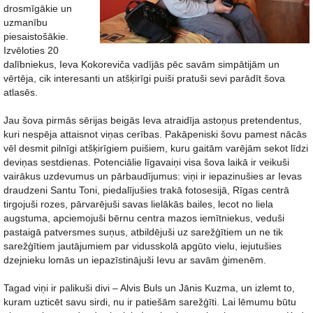
drosmīgākie un
uzmanību
piesaistošākie.
Izvēloties 20
dalībniekus, Ieva Kokoreviča vadījās pēc savām simpātijām un
vērtēja, cik interesanti un atšķirīgi puiši pratuši sevi parādīt šova
atlasēs.
Jau šova pirmās sērijas beigās Ieva atraidīja astoņus pretendentus,
kuri nespēja attaisnot viņas cerības. Pakāpeniski šovu pamest nācās
vēl desmit pilnīgi atšķirīgiem puišiem, kuru gaitām varējām sekot līdzi
deviņas sestdienas. Potenciālie līgavaiņi visa šova laikā ir veikuši
vairākus uzdevumus un pārbaudījumus: viņi ir iepazinušies ar Ievas
draudzeni Santu Toni, piedalījušies trakā fotosesijā, Rīgas centrā
tirgojuši rozes, pārvarējuši savas lielākās bailes, lecot no liela
augstuma, apciemojuši bērnu centra mazos iemītniekus, veduši
pastaigā patversmes suņus, atbildējuši uz sarežģītiem un ne tik
sarežģītiem jautājumiem par vidusskolā apgūto vielu, iejutušies
dzejnieku lomās un iepazīstinājuši Ievu ar savām ģimenēm.
Tagad viņi ir palikuši divi – Alvis Buls un Jānis Kuzma, un izlemt to,
kuram uzticēt savu sirdi, nu ir patiešām sarežģīti. Lai lēmumu būtu