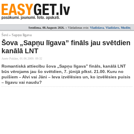
Sestdiena, 08.Augusts 2026.
» Vārdadienas svin:
Vladislava, Vladislavs, Mudīte
;
Šovi » Sapņu līgava
Šova „Sapņu līgava” fināls jau svētdien
kanālā LNT
Anete Pukāne,
01.06.2009. 09:32
Romantiskā attiecību šova „Sapņu līgava” fināls, kanālā LNT
būs vērojams jau šo svētdien, 7. jūnijā plkst. 21.00. Kuru no
puišiem – Alvi vai Jāni – Ieva izvēlēsies un, ko izvēlēsies puisis
– līgavu vai naudu?