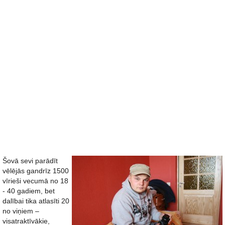
Šovā sevi parādīt
vēlējās gandrīz 1500
vīrieši vecumā no 18
- 40 gadiem, bet
dalībai tika atlasīti 20
no viņiem –
visatraktīvākie,