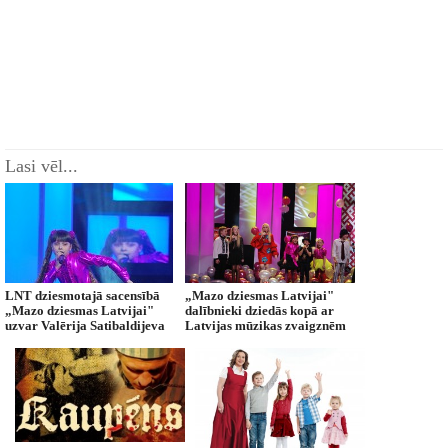
Lasi vēl...
LNT dziesmotajā sacensībā
„Mazo dziesmas Latvijai"
„Mazo dziesmas Latvijai"
dalībnieki dziedās kopā ar
uzvar Valērija Satibaldijeva
Latvijas mūzikas zvaigznēm