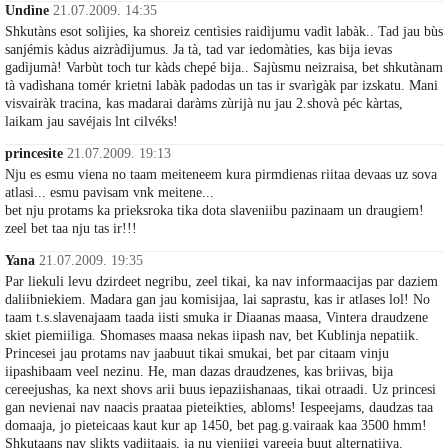
Undìne
21.07.2009. 14:35
Shkutàns esot solìjies, ka shoreiz centìsies raidìjumu vadìt labàk.. Tad jau bùs
sanjémis kàdus aizràdìjumus. Ja tà, tad var iedomàties, kas bija ievas
gadìjumà! Varbùt toch tur kàds chepé bija.. Sajùsmu neizraisa, bet shkutànam
tà vadìshana tomér krietni labàk padodas un tas ir svarìgàk par izskatu. Mani
visvairàk tracina, kas madarai daràms zùrijà nu jau 2.shovà péc kàrtas,
laikam jau savéjais lnt cilvéks!
princesite
21.07.2009. 19:13
Nju es esmu viena no taam meiteneem kura pirmdienas riitaa devaas uz sova
atlasi... esmu pavisam vnk meitene...
bet nju protams ka prieksroka tika dota slaveniibu pazinaam un draugiem!
zeel bet taa nju tas ir!!!
Yana
21.07.2009. 19:35
Par liekuli levu dzirdeet negribu, zeel tikai, ka nav informaacijas par daziem
daliibniekiem. Madara gan jau komisijaa, lai saprastu, kas ir atlases lol! No
taam t.s.slavenajaam taada iisti smuka ir Diaanas maasa, Vintera draudzene
skiet piemiiliga. Shomases maasa nekas iipash nav, bet Kublinja nepatiik.
Princesei jau protams nav jaabuut tikai smukai, bet par citaam vinju
iipashibaam veel nezinu. He, man dazas draudzenes, kas briivas, bija
cereejushas, ka next shovs arii buus iepaziishanaas, tikai otraadi. Uz princesi
gan nevienai nav naacis praataa pieteikties, abloms! Iespeejams, daudzas taa
domaaja, jo pieteicaas kaut kur ap 1450, bet pag.g.vairaak kaa 3500 hmm!
Shkutaans nav slikts vadiitaajs, ja nu vieniigi vareeja buut alternatiiva.