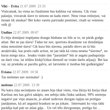
Viki
»
Evita
21.07.2009. 23:33
Visticamak, ka viena no finalistem bus kublina vai simona. Cik visur
palasiju, visvairak slave to simonu un kadu esteri. Nesu vinas redzejusi, vai
tiesam tik smukas? Bet koko varetu partraukt pieminet, citadi uz vemienu
velk @
Undìne
22.07.2009. 09:07
Es biju domàjusi iespéjamu draugu bùshanu un lìdz ar to, ne pàràk godgu
atlasi. Bet ne jau slavu! Tàdas tur nav, sportista draudzene vai dziedàtàjas
màsa nenozìmé slavu! Cik kura bùs slavena, paràdìs shovs un tà bùs
atraktìvàkà, kas pratìs radìt action, ne jau tàda kà viena nesena *slavena*, no
kuras miegs nàca.. Iesaku visàm tàm *parastàm* bùt ar augstu pashapzinju
un darìt visu, lai ieliktu klokji!(tikai diemzél ne visàm darbs atljauj). Bet kas
var, uz priekshu ar paceltu galvu, arì latvietém ir tiesìbas bùt godkàrìgàm!
Eviana
22.07.2009. 10:50
Tas meitenes nav normalas! :)
meitene
22.07.2009. 13:39
Nu katra ziņa secinājums no atases bija tikai viens, visa žūrija kā žurija tikai
Kartīnai nez kas galvā sakāpis, sen nebiju tādu čūsku satikusi, 99% meiteņu
negativi par viņu atsaucās, jo atlasē uzdevusi diezgan rupjus un pretīgus
jautājumus, kā arī augumā braukusi ne pa jokam.. Interesanti ko viņa tādu
parādija kad pati uz atlasi gāja... Un vel tēlo dievgosniņu, pretīga fui....