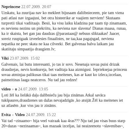
Neprincese
22.07.2009. 20:07
Uzskatu, ka zuurijaa nav ko mekleet bijusaam daliibnieceem, pie tam viena
pati atlasi nav izgaajusi, bet otra histeerike ar vaajiem nerviem! Skutaans
turpretii tikai vadiitaajs. Besii, ka visu laiku kladzina par taam tip zinamaam,
es nevienu nezinu un piekriitu, ka neviena nav slavena! Dianas maasa, runaa,
ka ir skaista, bet gan jau daudzas @parastaas@ nebuus sliktaakas! Jaacer,
soreiz ruupigaak izveelesies finaalistes, ne taa,kaa pagajsgad, neviena
nepatika ne peec skata ne kaa cilveeki. Bet galvenaa balva laikam jau
skatiitaju simpaatija draugiem.lv;
Viki
23.07.2009. 15:02
Galvenais, lai butu interesanti, jo tas ir sovs. Nesenaja sovaa puisi drizak
draudzejas, nevis konkureja, bet vaditaja kaa aizmigusi. Ieprieksejaa princesu
sovaa atminjaa palikusas tikai taas meitenes, kas ar kaut ko izleca,izcelaas,
paimeitinas laaga neatceros. Nu tad jau redzes!
video
»
o
24.07.2009. 13:05
Ļoti žēl ka lielākā daļa dalībnieču jau bija zināmas.Atkal savāca
tukšpaures,draudzenes un dažas nevajadzīgās ,ko atsijāt.Žēl ka meitenes iet
uz atlasēm ,kur viss jau ir zināms.
Evita
»
Video
24.07.2009. 15:22
Vai tad ~zinaamo~ bija veel vairaak kaa 4ras??? Nju tad jau visas buus starp
20+dazas ~nezinaamas~, kas mazaak izceljas, lai neaizeenotu ~slavenibas~,