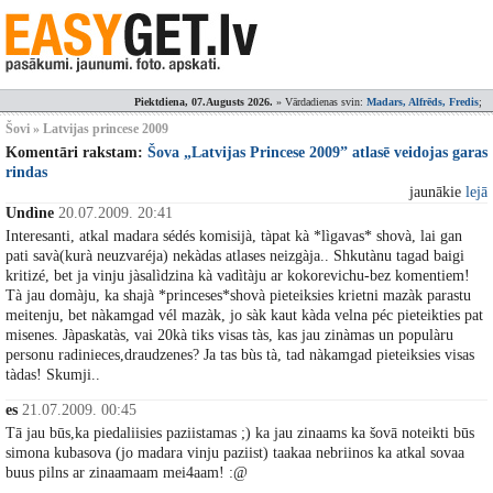
Piektdiena, 07.Augusts 2026.
» Vārdadienas svin:
Madars, Alfrēds, Fredis
;
Šovi » Latvijas princese 2009
Komentāri rakstam:
Šova „Latvijas Princese 2009” atlasē veidojas garas
rindas
jaunākie
lejā
Undìne
20.07.2009. 20:41
Interesanti, atkal madara sédés komisijà, tàpat kà *lìgavas* shovà, lai gan
pati savà(kurà neuzvaréja) nekàdas atlases neizgàja.. Shkutànu tagad baigi
kritizé, bet ja vinju jàsalìdzina kà vadìtàju ar kokorevichu-bez komentiem!
Tà jau domàju, ka shajà *princeses*shovà pieteiksies krietni mazàk parastu
meitenju, bet nàkamgad vél mazàk, jo sàk kaut kàda velna péc pieteikties pat
misenes. Jàpaskatàs, vai 20kà tiks visas tàs, kas jau zinàmas un populàru
personu radinieces,draudzenes? Ja tas bùs tà, tad nàkamgad pieteiksies visas
tàdas! Skumji..
es
21.07.2009. 00:45
Tā jau būs,ka piedaliisies paziistamas ;) ka jau zinaams ka šovā noteikti būs
simona kubasova (jo madara vinju paziist) taakaa nebriinos ka atkal sovaa
buus pilns ar zinaamaam mei4aam! :@