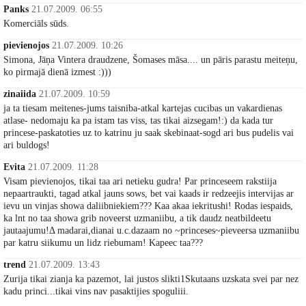
Panks
21.07.2009. 06:55
Komerciāls sūds.
pievienojos
21.07.2009. 10:26
Simona, Jāņa Vintera draudzene, Šomases māsa.... un pāris parastu meiteņu,
ko pirmajā dienā izmest :)))
zinaiida
21.07.2009. 10:59
ja ta tiesam meitenes-jums taisniba-atkal kartejas cucibas un vakardienas
atlase- nedomaju ka pa istam tas viss, tas tikai aizsegam!:) da kada tur
princese-paskatoties uz to katrinu ju saak skebinaat-sogd ari bus pudelis vai
ari buldogs!
Evita
21.07.2009. 11:28
Visam pievienojos, tikai taa ari netieku gudra! Par princeseem rakstiija
nepaartraukti, tagad atkal jauns sows, bet vai kaads ir redzeejis intervijas ar
ievu un vinjas showa daliibniekiem??? Kaa akaa iekritushi! Rodas iespaids,
ka lnt no taa showa grib noveerst uzmaniibu, a tik daudz neatbildeetu
jautaajumu!Δ madarai,dianai u.c.dazaam no ~princeses~pieveersa uzmaniibu
par katru siikumu un lidz riebumam! Kapeec taa???
trend
21.07.2009. 13:43
Zurija tikai zianja ka pazemot, lai justos slikti1Skutaans uzskata svei par nez
kadu princi...tikai vins nav pasaktijies spoguliii.