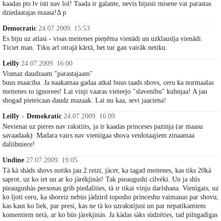
kaadas pts lv isti nav lol! Taada ir galante, nevis bijusii misene vai parastas
dziedaatajas maasa!Δ p
Democratic
24.07.2009. 15:53
Es biju uz atlasi - visas meitenes pieņēma vienādi un uzklausīja vienādi.
Ticiet man. Tiku arī otrajā kārtā, bet tur gan vairāk netiku.
Leilly
24.07.2009. 16:00
Vismaz daudzaam "parastajaam"
buus maaciba. Ja naakamaa gadaa atkal buus taads shovs, ceru ka normaalas
meitenes to ignorees! Lai vinji vaaras vieteejo "slavenibu" kuhnjaa! A jau
shogad pieteicaas daudz mazaak. Lai nu kaa, sevi jaaciena!
Leilly
»
Demokratic
24.07.2009. 16:09
Nevienai uz pieres nav rakstiits, ja ir kaadas princeses pazinja (ar maasu
savaadaak). Madara vairs nav vieniigaa shova veidotaajiem zinaamaa
daliibniece!
Undìne
27.07.2009. 19:05
Tà kà shàds shovs notiks jau 2.reizi, jàcer, ka tagad meitenes, kas tiks 20kà
saprot, uz ko iet un ar ko jàrékjinàs! Tak pieaugushi cilvéki. Un ja shìs
pieaugushàs personas grib piedalìties, tà ir tikai vinju darìshana. Vienìgais, uz
ko ljoti ceru, ka shoreiz nebùs jàdzird toposho princeshu vaimanas par shovu,
kas kaut ko liek, par presi, kas ne tà ko uzrakstìjusi un par nepatìkamiem
komentiem netà, ar ko bùs jàrekjinàs. Ja kàdas sàks sùdzéties, tad pilngadìgas