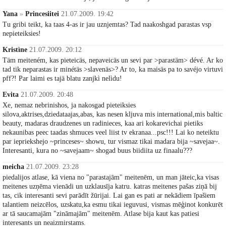
Yana
»
Princesiitei
21.07.2009. 19:42
Tu gribi teikt, ka taas 4-as ir jau uznjemtas? Tad naakoshgad parastas vsp
nepieteiksies!
Kristìne
21.07.2009. 20:12
Täm meiteném, kas pieteicäs, nepaveicäs un sevi par >parastäm> dévé. Ar ko
tad tik neparastas ir minétäs >slavenäs>? Ar to, ka maisäs pa to savéjo virtuvi
pff?! Par laimi es tajä blatu zanjkì nelìdu!
Evita
21.07.2009. 20:48
Xe, nemaz nebrinishos, ja nakosgad pieteiksies
silova,aktrises,dziedataajas,abas, kas nesen kljuva mis international,mis baltic
beauty, madaras draudzenes un radinieces, kaa ari kokarevichai pietiks
nekaunibas peec taadas shmuces veel liist tv ekranaa...psc!!! Lai ko neteiktu
par iepriekshejo ~princeses~ showu, tur vismaz tikai madara bija ~savejaa~.
Interesanti, kura no ~savejaam~ shogad buus biidiita uz finaalu???
meicha
21.07.2009. 23:28
piedalijos atlase, kā viena no "parastajām" meitenēm, un man jāteic,ka visas
meitenes uzņēma vienādi un uzklausīja katru. katras meitenes pašas ziņā bij
tas, cik interesanti sevi parādīt žūrijai. Lai gan es pati ar nekādiem īpašiem
talantiem neizcēlos, uzskatu,ka esmu tikai ieguvusi, vismas mēģinot konkurēt
ar tā saucamajām "zināmajām" meitenēm. Atlase bija kaut kas patiesi
interesants un neaizmirstams.