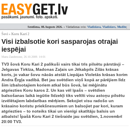
Sestdiena, 08.Augusts 2026.
» Vārdadienas svin:
Vladislava, Vladislavs, Mudīte
;
Šovi » Koru Kari 2
Visi izbalsotie kori sasparojas otrajai
iespējai
Marta Zandersone,
26.10.2009. 14:01
TV3 šovā Koru Kari 2 palikuši vairs tikai trīs pilsētu pārstāvji –
Jelgavas Tirkīza, Madonas Zaļais un Jēkabpils Zilās krāsas
koris, jo vakar šovu nācās atstāt Liepājas Violetās krāsas korim
Andra Ērgļa vadībā. Bet jau svētdien viņš kopā ar pārējiem līdz
šim izbalsotajiem koriem atkal būs šovā, lai mēģinātu
atgriezties Koru karos 2. Un kas vēl īpašs – svētdien
balsošanas laikā iegūtie līdzekļi tiks veltīti visu astoņu pilsētu
izvēlētajiem labdarības mērķiem. Sekojiet visu radošo un
krāsaino koristu priekšnesumiem un balsojiet par kori, kuram
atgriezties – to noteiks tikai un vienīgi skatītāju balsis un
atbalsts! Īpašā Koru Kari 2 tiešraide jau svētdien, 1.novembrī
20:00 TV3.