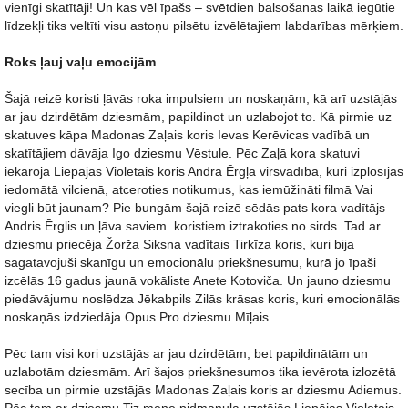
vienīgi skatītāji! Un kas vēl īpašs – svētdien balsošanas laikā iegūtie
līdzekļi tiks veltīti visu astoņu pilsētu izvēlētajiem labdarības mērķiem.
Roks ļauj vaļu emocijām
Šajā reizē koristi ļāvās roka impulsiem un noskaņām, kā arī uzstājās
ar jau dzirdētām dziesmām, papildinot un uzlabojot to. Kā pirmie uz
skatuves kāpa Madonas Zaļais koris Ievas Kerēvicas vadībā un
skatītājiem dāvāja Igo dziesmu Vēstule. Pēc Zaļā kora skatuvi
iekaroja Liepājas Violetais koris Andra Ērgļa virsvadībā, kuri izplosījās
iedomātā vilcienā, atceroties notikumus, kas iemūžināti filmā Vai
viegli būt jaunam? Pie bungām šajā reizē sēdās pats kora vadītājs
Andris Ērglis un ļāva saviem koristiem iztrakoties no sirds. Tad ar
dziesmu priecēja Žorža Siksna vadītais Tirkīza koris, kuri bija
sagatavojuši skanīgu un emocionālu priekšnesumu, kurā jo īpaši
izcēlās 16 gadus jaunā vokāliste Anete Kotoviča. Un jauno dziesmu
piedāvājumu noslēdza Jēkabpils Zilās krāsas koris, kuri emocionālās
noskaņās izdziedāja Opus Pro dziesmu Mīļais.
Pēc tam visi kori uzstājās ar jau dzirdētām, bet papildinātām un
uzlabotām dziesmām. Arī šajos priekšnesumos tika ievērota izlozētā
secība un pirmie uzstājās Madonas Zaļais koris ar dziesmu Adiemus.