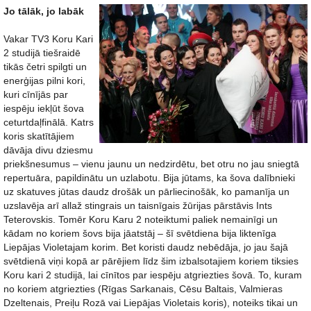
Jo tālāk, jo labāk
Vakar TV3 Koru Kari
2 studijā tiešraidē
tikās četri spilgti un
enerģijas pilni kori,
kuri cīnījās par
iespēju iekļūt šova
ceturtdaļfinālā. Katrs
koris skatītājiem
dāvāja divu dziesmu
priekšnesumus – vienu jaunu un nedzirdētu, bet otru no jau sniegtā
repertuāra, papildinātu un uzlabotu. Bija jūtams, ka šova dalībnieki
uz skatuves jūtas daudz drošāk un pārliecinošāk, ko pamanīja un
uzslavēja arī allaž stingrais un taisnīgais žūrijas pārstāvis Ints
Teterovskis. Tomēr Koru Karu 2 noteiktumi paliek nemainīgi un
kādam no koriem šovs bija jāatstāj – šī svētdiena bija liktenīga
Liepājas Violetajam korim. Bet koristi daudz nebēdāja, jo jau šajā
svētdienā viņi kopā ar pārējiem līdz šim izbalsotajiem koriem tiksies
Koru kari 2 studijā, lai cīnītos par iespēju atgriezties šovā. To, kuram
no koriem atgriezties (Rīgas Sarkanais, Cēsu Baltais, Valmieras
Dzeltenais, Preiļu Rozā vai Liepājas Violetais koris), noteiks tikai un