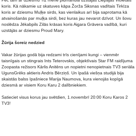
Pēc tam ar dziesmu Tiz mene pidmanula uzstājās Liepājas Violetais
koris. Kā nākamie uz skatuves kāpa Žorža Siksnas vadītais Tirkīza
koris ar dziesmu Muļķe sirds, kas vienlaikus arī bija saprotama kā
atvainošanās par muļķa sirdi, bez kuras jau nevarot dzīvot. Un šovu
noslēdza Jēkabpils Zilās krāsas koris Aigara Grāvera vadībā, kuri
uzstājās ar dziesmu Proud Mary.
Žūrija šoreiz nedzied
Vakar žūrijas godā bija redzami trīs cienījami kungi – vienmēr
taisnīgais un stingrais Ints Teterovskis, objektīvais Star FM raidījuma
Zoopasta režisors Kārlis Anitēns un nopietni nenopietnais TV3 seriāla
UgunsGrēks aktieris Andris Bērziņš. Un īpašā viešņa studijā bija
skaistās balss īpašniece Marija Naumova, kura vienojās kopīgā
dziesmā ar visiem Koru Karu 2 dalībniekiem.
Satieciet visus korus jau svētdien, 1.novembrī 20:00 Koru Karos 2
TV3!